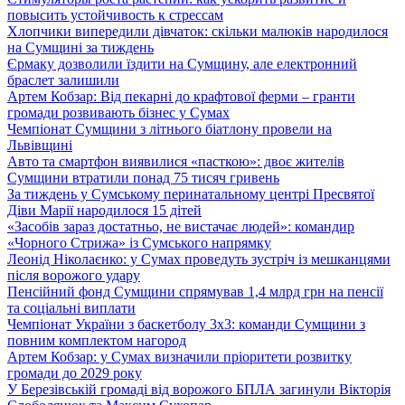
повысить устойчивость к стрессам
Хлопчики випередили дівчаток: скільки малюків народилося
на Сумщині за тиждень
Єрмаку дозволили їздити на Сумщину, але електронний
браслет залишили
Артем Кобзар: Від пекарні до крафтової ферми – гранти
громади розвивають бізнес у Сумах
Чемпіонат Сумщини з літнього біатлону провели на
Львівщині
Авто та смартфон виявилися «пасткою»: двоє жителів
Сумщини втратили понад 75 тисяч гривень
За тиждень у Сумському перинатальному центрі Пресвятої
Діви Марії народилося 15 дітей
«Засобів зараз достатньо, не вистачає людей»: командир
«Чорного Стрижа» із Сумського напрямку
Леонід Ніколаєнко: у Сумах проведуть зустріч із мешканцями
після ворожого удару
Пенсійний фонд Сумщини спрямував 1,4 млрд грн на пенсії
та соціальні виплати
Чемпіонат України з баскетболу 3х3: команди Сумщини з
повним комплектом нагород
Артем Кобзар: у Сумах визначили пріоритети розвитку
громади до 2029 року
У Березівській громаді від ворожого БПЛА загинули Вікторія