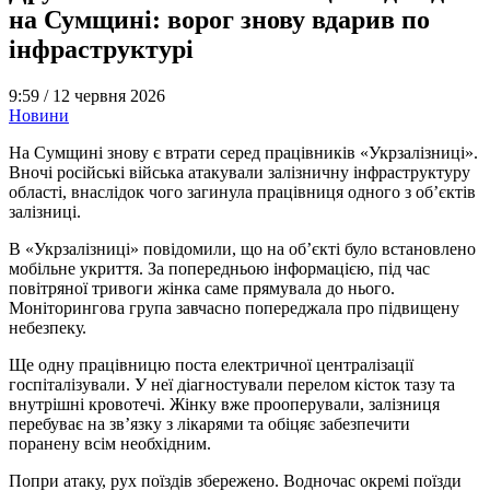
на Сумщині: ворог знову вдарив по
інфраструктурі
9:59 /
12 червня 2026
Новини
На Сумщині знову є втрати серед працівників «Укрзалізниці».
Вночі російські війська атакували залізничну інфраструктуру
області, внаслідок чого загинула працівниця одного з об’єктів
залізниці.
В «Укрзалізниці» повідомили, що на об’єкті було встановлено
мобільне укриття. За попередньою інформацією, під час
повітряної тривоги жінка саме прямувала до нього.
Моніторингова група завчасно попереджала про підвищену
небезпеку.
Ще одну працівницю поста електричної централізації
госпіталізували. У неї діагностували перелом кісток тазу та
внутрішні кровотечі. Жінку вже прооперували, залізниця
перебуває на зв’язку з лікарями та обіцяє забезпечити
поранену всім необхідним.
Попри атаку, рух поїздів збережено. Водночас окремі поїзди