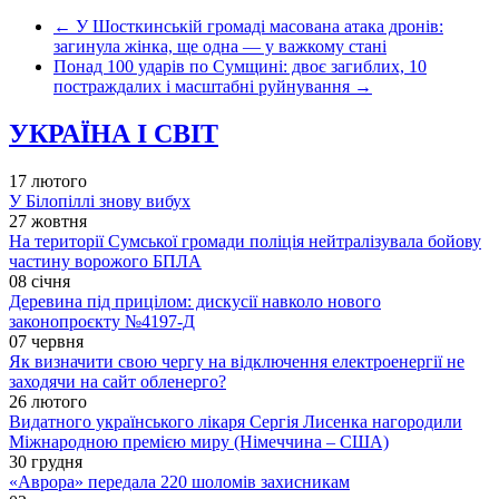
←
У Шосткинській громаді масована атака дронів:
загинула жінка, ще одна — у важкому стані
Понад 100 ударів по Сумщині: двоє загиблих, 10
постраждалих і масштабні руйнування
→
УКРАЇНА І СВІТ
17 лютого
У Білопіллі знову вибух
27 жовтня
На території Сумської громади поліція нейтралізувала бойову
частину ворожого БПЛА
08 січня
Деревина під прицілом: дискусії навколо нового
законопроєкту №4197-Д
07 червня
Як визначити свою чергу на відключення електроенергії не
заходячи на сайт обленерго?
26 лютого
Видатного українського лікаря Сергія Лисенка нагородили
Міжнародною премією миру (Німеччина – США)
30 грудня
«Аврора» передала 220 шоломів захисникам