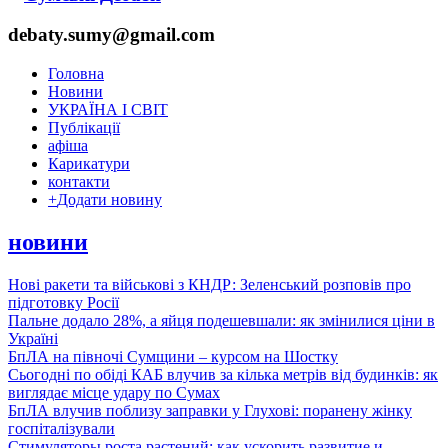
debaty.sumy@gmail.com
Головна
Новини
УКРАЇНА І СВІТ
Публікації
афіша
Карикатури
контакти
+
Додати новину
новини
Нові ракети та військові з КНДР: Зеленський розповів про
підготовку Росії
Пальне додало 28%, а яйця подешевшали: як змінилися ціни в
Україні
БпЛА на півночі Сумщини – курсом на Шостку
Сьогодні по обіді КАБ влучив за кілька метрів від будинків: як
виглядає місце удару по Сумах
БпЛА влучив поблизу заправки у Глухові: поранену жінку
госпіталізували
Стимуляторы роста растений: как ускорить развитие и