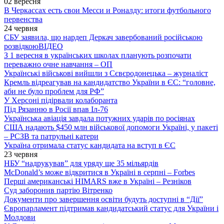
02 вересня
В Черкассах есть свои Месси и Роналду: итоги футбольного
первенства
24 червня
СБУ заявила, що нардеп Деркач завербований російською
розвідкою
ВІДЕО
З 1 вересня в українських школах планують розпочати
переважно очне навчання – ОП
Українські військові вийшли з Сєвєродонецька – журналіст
Кремль відреагував на кандидатство України в ЄС: “головне,
аби не було проблем для РФ”
У Херсоні підірвали колаборанта
Під Рязанню в Росії впав Іл-76
Українська авіація завдала потужних ударів по росіянах
США надають $450 млн військової допомоги Україні, у пакеті
– РСЗВ та патрульні катери
Україна отримала статус кандидата на вступ в ЄС
23 червня
НБУ “надрукував” для уряду ще 35 мільярдів
McDonald’s може відкритися в Україні в серпні – Forbes
Перші американські HIMARS вже в Україні – Резніков
Суд заборонив партію Вітренко
Документи про завершення освіти будуть доступні в “Дії”
Європарламент підтримав кандидатський статус для України і
Молдови