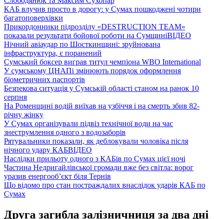
Слободянюк та Максим Сухопар
КАБ влучив просто в дорогу: у Сумах пошкоджені чотири
багатоповерхівки
Прикордонники підрозділу «DESTRUCTION TEAM»
показали результати бойової роботи на Сумщині
ВІДЕО
Нічний авіаудар по Шосткинщині: зруйнована
інфраструктура, є поранений
Сумський боксер виграв титул чемпіона WBO International
У сумському ЦНАПі змінюють порядок оформлення
біометричних паспортів
Безпекова ситуація у Сумській області станом на ранок 10
серпня
На Роменщині водій виїхав на узбіччя і на смерть збив 82-
річну жінку
У Сумах організували підвіз технічної води на час
знеструмлення одного з водозаборів
Рятувальники показали, як деблокували чоловіка після
нічного удару КАБ
ВІДЕО
Наслідки прильоту одного з КАБів по Сумах цієї ночі
Частина Недригайлівської громади вже без світла: ворог
уразив енергооб’єкт біля Тернів
Що відомо про стан постраждалих внаслідок ударів КАБ по
Сумах
Друга загибла залізничниця за два дні