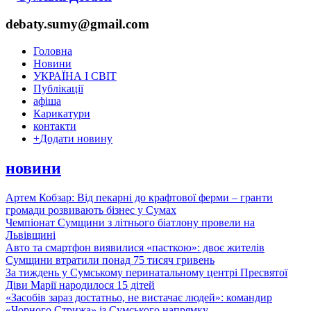
debaty.sumy@gmail.com
Головна
Новини
УКРАЇНА І СВІТ
Публікації
афіша
Карикатури
контакти
+
Додати новину
новини
Артем Кобзар: Від пекарні до крафтової ферми – гранти
громади розвивають бізнес у Сумах
Чемпіонат Сумщини з літнього біатлону провели на
Львівщині
Авто та смартфон виявилися «пасткою»: двоє жителів
Сумщини втратили понад 75 тисяч гривень
За тиждень у Сумському перинатальному центрі Пресвятої
Діви Марії народилося 15 дітей
«Засобів зараз достатньо, не вистачає людей»: командир
«Чорного Стрижа» із Сумського напрямку