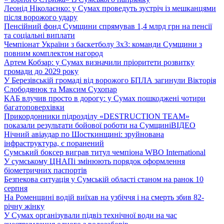
Леонід Ніколаєнко: у Сумах проведуть зустріч із мешканцями
після ворожого удару
Пенсійний фонд Сумщини спрямував 1,4 млрд грн на пенсії
та соціальні виплати
Чемпіонат України з баскетболу 3х3: команди Сумщини з
повним комплектом нагород
Артем Кобзар: у Сумах визначили пріоритети розвитку
громади до 2029 року
У Березівській громаді від ворожого БПЛА загинули Вікторія
Слободянюк та Максим Сухопар
КАБ влучив просто в дорогу: у Сумах пошкоджені чотири
багатоповерхівки
Прикордонники підрозділу «DESTRUCTION TEAM»
показали результати бойової роботи на Сумщині
ВІДЕО
Нічний авіаудар по Шосткинщині: зруйнована
інфраструктура, є поранений
Сумський боксер виграв титул чемпіона WBO International
У сумському ЦНАПі змінюють порядок оформлення
біометричних паспортів
Безпекова ситуація у Сумській області станом на ранок 10
серпня
На Роменщині водій виїхав на узбіччя і на смерть збив 82-
річну жінку
У Сумах організували підвіз технічної води на час