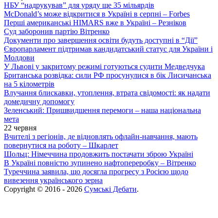
НБУ “надрукував” для уряду ще 35 мільярдів
McDonald’s може відкритися в Україні в серпні – Forbes
Перші американські HIMARS вже в Україні – Резніков
Суд заборонив партію Вітренко
Документи про завершення освіти будуть доступні в “Дії”
Європарламент підтримав кандидатський статус для України і
Молдови
У Львові у закритому режимі готуються судити Медведчука
Британська розвідка: сили РФ просунулися в бік Лисичанська
на 5 кілометрів
Влучання блискавки, утоплення, втрата свідомості: як надати
домедичну допомогу
Зеленський: Пришвидшення перемоги – наша національна
мета
22 червня
Вчителі з регіонів, де відновлять офлайн-навчання, мають
повернутися на роботу – Шкарлет
Шольц: Німеччина продовжить постачати зброю Україні
В Україні повністю зупинено нафтопереробку – Вітренко
Туреччина заявила, що досягла прогресу з Росією щодо
вивезення українського зерна
Copyright © 2016 - 2026
Сумські Дебати
.