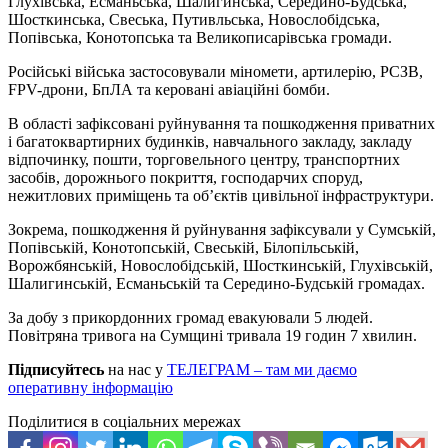
Глухівська, Есманьська, Шалигинська, Середино-Будська,
Шосткинська, Свеська, Путивльська, Новослобідська,
Попівська, Конотопська та Великописарівська громади.
Російські війська застосовували міномети, артилерію, РСЗВ,
FPV-дрони, БпЛА та керовані авіаційні бомби.
В області зафіксовані руйнування та пошкодження приватних
і багатоквартирних будинків, навчального закладу, закладу
відпочинку, пошти, торговельного центру, транспортних
засобів, дорожнього покриття, господарчих споруд,
нежитлових приміщень та об’єктів цивільної інфраструктури.
Зокрема, пошкодження й руйнування зафіксували у Сумській,
Попівській, Конотопській, Свеській, Білопільській,
Ворожбянській, Новослобідській, Шосткинській, Глухівській,
Шалигинській, Есманьській та Середино-Будській громадах.
За добу з прикордонних громад евакуювали 5 людей.
Повітряна тривога на Сумщині тривала 19 годин 7 хвилин.
Підписуйтесь
на нас у
ТЕЛЕГРАМ – там ми даємо
оперативну інформацію
Поділитися в соціальних мережах