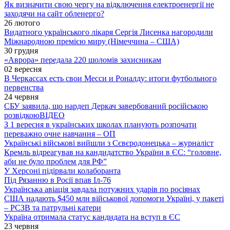
Як визначити свою чергу на відключення електроенергії не
заходячи на сайт обленерго?
26 лютого
Видатного українського лікаря Сергія Лисенка нагородили
Міжнародною премією миру (Німеччина – США)
30 грудня
«Аврора» передала 220 шоломів захисникам
02 вересня
В Черкассах есть свои Месси и Роналду: итоги футбольного
первенства
24 червня
СБУ заявила, що нардеп Деркач завербований російською
розвідкою
ВІДЕО
З 1 вересня в українських школах планують розпочати
переважно очне навчання – ОП
Українські військові вийшли з Сєвєродонецька – журналіст
Кремль відреагував на кандидатство України в ЄС: “головне,
аби не було проблем для РФ”
У Херсоні підірвали колаборанта
Під Рязанню в Росії впав Іл-76
Українська авіація завдала потужних ударів по росіянах
США надають $450 млн військової допомоги Україні, у пакеті
– РСЗВ та патрульні катери
Україна отримала статус кандидата на вступ в ЄС
23 червня