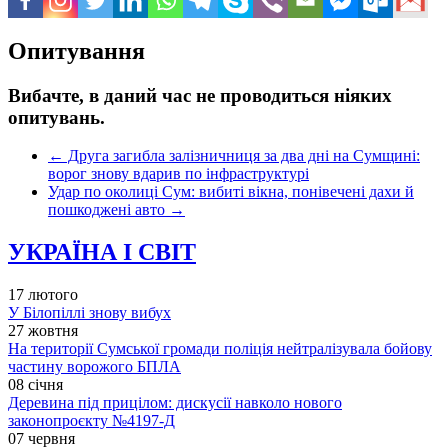
Опитування
Вибачте, в даний час не проводиться ніяких
опитувань.
←
Друга загибла залізничниця за два дні на Сумщині:
ворог знову вдарив по інфраструктурі
Удар по околиці Сум: вибиті вікна, понівечені дахи й
пошкоджені авто
→
УКРАЇНА І СВІТ
17 лютого
У Білопіллі знову вибух
27 жовтня
На території Сумської громади поліція нейтралізувала бойову
частину ворожого БПЛА
08 січня
Деревина під прицілом: дискусії навколо нового
законопроєкту №4197-Д
07 червня