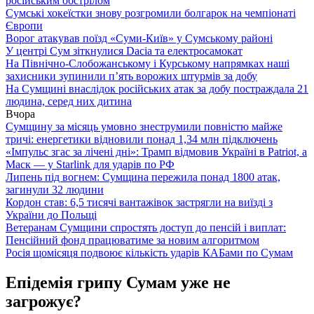
російським обстрілом
Сумські хокеїстки знову розгромили болгарок на чемпіонаті
Європи
Ворог атакував поїзд «Суми-Київ» у Сумському районі
У центрі Сум зіткнулися Dacia та електросамокат
На Північно-Слобожанському і Курському напрямках наші
захисники зупинили п’ять ворожих штурмів за добу
На Сумщині внаслідок російських атак за добу постраждала 21
людина, серед них дитина
Вчора
Сумщину за місяць умовно знеструмили повністю майже
тричі: енергетики відновили понад 1,34 млн підключень
«Імпульс згас за лічені дні»: Трамп відмовив Україні в Patriot, а
Маск — у Starlink для ударів по РФ
Липень під вогнем: Сумщина пережила понад 1800 атак,
загинули 32 людини
Кордон став: 6,5 тисячі вантажівок застрягли на виїзді з
України до Польщі
Ветеранам Сумщини спростять доступ до пенсій і виплат:
Пенсійний фонд працюватиме за новим алгоритмом
Росія щомісяця подвоює кількість ударів КАБами по Сумам
Епідемія грипу Сумам уже не
загрожує?