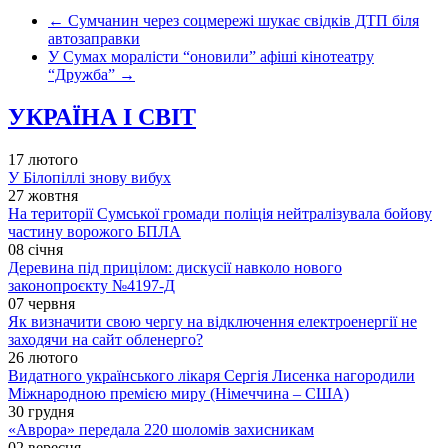
←
Сумчанин через соцмережі шукає свідків ДТП біля
автозаправки
У Сумах моралісти “оновили” афіші кінотеатру
“Дружба”
→
УКРАЇНА І СВІТ
17 лютого
У Білопіллі знову вибух
27 жовтня
На території Сумської громади поліція нейтралізувала бойову
частину ворожого БПЛА
08 січня
Деревина під прицілом: дискусії навколо нового
законопроєкту №4197-Д
07 червня
Як визначити свою чергу на відключення електроенергії не
заходячи на сайт обленерго?
26 лютого
Видатного українського лікаря Сергія Лисенка нагородили
Міжнародною премією миру (Німеччина – США)
30 грудня
«Аврора» передала 220 шоломів захисникам
02 вересня