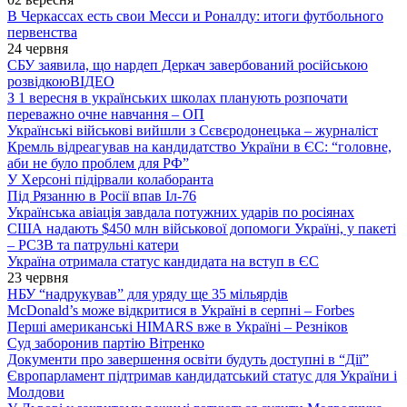
В Черкассах есть свои Месси и Роналду: итоги футбольного
первенства
24 червня
СБУ заявила, що нардеп Деркач завербований російською
розвідкою
ВІДЕО
З 1 вересня в українських школах планують розпочати
переважно очне навчання – ОП
Українські військові вийшли з Сєвєродонецька – журналіст
Кремль відреагував на кандидатство України в ЄС: “головне,
аби не було проблем для РФ”
У Херсоні підірвали колаборанта
Під Рязанню в Росії впав Іл-76
Українська авіація завдала потужних ударів по росіянах
США надають $450 млн військової допомоги Україні, у пакеті
– РСЗВ та патрульні катери
Україна отримала статус кандидата на вступ в ЄС
23 червня
НБУ “надрукував” для уряду ще 35 мільярдів
McDonald’s може відкритися в Україні в серпні – Forbes
Перші американські HIMARS вже в Україні – Резніков
Суд заборонив партію Вітренко
Документи про завершення освіти будуть доступні в “Дії”
Європарламент підтримав кандидатський статус для України і
Молдови