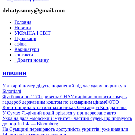
debaty.sumy@gmail.com
Головна
Новини
УКРАЇНА І СВІТ
Публікації
афіша
Карикатури
контакти
+
Додати новину
новини
У лікарні помер дідусь, поранений під час удару по ринку в
Білопіллі
Футболки по 1170 гривень: СНАУ вирішив оновити комусь
гардероб державним коштом по захмарним цінам
ФОТО
Конотопщина втратила захисника Олександра Кондратенка
У Сумах 71-річний водій врізався у припарковане авто
Україна дала «морський імунітет» частині суден, що прямують
до портів РФ — Bloomberg
На Сумщині перевіряють доступність укриттів: уже виявили
14 випадків зачинених сховищ