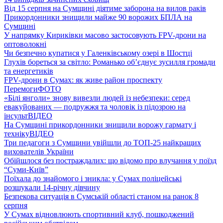
Від 15 серпня на Сумщині діятиме заборона на вилов раків
Прикордонники знищили майже 90 ворожих БПЛА на
Сумщині
У напрямку Кириківки масово застосовують FPV-дрони на
оптоволокні
Чи безпечно купатися у Галенківському озері в Шостці
Глухів бореться за світло: Романько об’єднує зусилля громади
та енергетиків
FPV-дрони в Сумах: як живе район проспекту
Перемоги
ФОТО
«Білі янголи» знову вивезли людей із небезпеки: серед
евакуйованих — подружжя та чоловік із підозрою на
інсульт
ВІДЕО
На Сумщині прикордонники знищили ворожу гармату і
техніку
ВІДЕО
Три педагоги з Сумщини увійшли до ТОП-25 найкращих
вихователів України
Обійшлося без постраждалих: що відомо про влучання у поїзд
“Суми-Київ”
Поїхала до знайомого і зникла: у Сумах поліцейські
розшукали 14-річну дівчину
Безпекова ситуація в Сумській області станом на ранок 8
серпня
У Сумах відновлюють спортивний клуб, пошкоджений