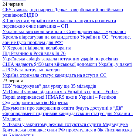
24 червня
СБУ заявила, що нардеп Деркач завербований російською
розвідкою
ВІДЕО
З 1 вересня в українських школах планують розпочати
переважно очне навчання – ОП
Українські військові вийшли з Сєвєродонецька – журналіст
Кремль відреагував на кандидатство України в ЄС: “головне,
аби не було проблем для РФ”
У Херсоні підірвали колаборанта
Під Рязанню в Росії впав Іл-76
Українська авіація завдала потужних ударів по росіянах
США надають $450 млн військової допомоги Україні, у пакеті
– РСЗВ та патрульні катери
Україна отримала статус кандидата на вступ в ЄС
23 червня
НБУ “надрукував” для уряду ще 35 мільярдів
McDonald’s може відкритися в Україні в серпні – Forbes
Перші американські HIMARS вже в Україні – Резніков
Суд заборонив партію Вітренко
Документи про завершення освіти будуть доступні в “Дії”
Європарламент підтримав кандидатський статус для України і
Молдови
У Львові у закритому режимі готуються судити Медведчука
Британська розвідка: сили РФ просунулися в бік Лисичанська
на 5 кілометрів