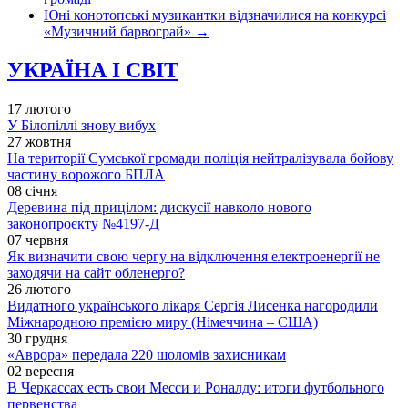
Юні конотопські музикантки відзначилися на конкурсі
«Музичний барвограй»
→
УКРАЇНА І СВІТ
17 лютого
У Білопіллі знову вибух
27 жовтня
На території Сумської громади поліція нейтралізувала бойову
частину ворожого БПЛА
08 січня
Деревина під прицілом: дискусії навколо нового
законопроєкту №4197-Д
07 червня
Як визначити свою чергу на відключення електроенергії не
заходячи на сайт обленерго?
26 лютого
Видатного українського лікаря Сергія Лисенка нагородили
Міжнародною премією миру (Німеччина – США)
30 грудня
«Аврора» передала 220 шоломів захисникам
02 вересня
В Черкассах есть свои Месси и Роналду: итоги футбольного
первенства