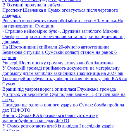
В Охтирці пролунали вибухи
Проспект Шевченка в Сумах оговтується після чергового
авіаудару
Росіяни застосовують саморобні міни-пастки «Лампочка-Н»
на прикордонні Сумщини
«Страшно неймовірно було». Дружина загиблого Миколи
Олефіра — про життя без чоловіка та поїздки на цвинтар під
дронами
На Шосткинщині спіймали 20-річного автоугонщика
Безпекова ситуація в Сумській області станом на ранок 6
серпня
Увечері Шосткинську громаду атакували безпілотники
У Сумській громаді приймають документи на матеріальну
допомогу дітям загиблих захисників і захисниць на 2027 рік
Троє людей перебувають у лікарні після нічних ударів КАБ по
Сумах
Вранці під ударом ворога опинилася Глухівська громада
До трьох університетів Сум подали майже 11,8 тисячі заяв на
вступ
Наслідки ще одного нічного удару по Сумах: бомба пробила
дах ТЦ
ФОТО
Вночі у Сумах КАБ розірвався біля гуртожитку
машинобудівного коледжу
ФОТО
У Сумах розгортають штаб із ліквідації наслідків ударів