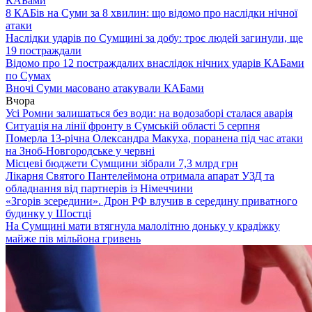
КАБами
8 КАБів на Суми за 8 хвилин: що відомо про наслідки нічної
атаки
Наслідки ударів по Сумщині за добу: троє людей загинули, ще
19 постраждали
Відомо про 12 постраждалих внаслідок нічних ударів КАБами
по Сумах
Вночі Суми масовано атакували КАБами
Вчора
Усі Ромни залишаться без води: на водозаборі сталася аварія
Ситуація на лінії фронту в Сумській області 5 серпня
Померла 13-річна Олександра Макуха, поранена під час атаки
на Зноб-Новгородське у червні
Місцеві бюджети Сумщини зібрали 7,3 млрд грн
Лікарня Святого Пантелеймона отримала апарат УЗД та
обладнання від партнерів із Німеччини
«Згорів зсередини». Дрон РФ влучив в середину приватного
будинку у Шостці
На Сумщині мати втягнула малолітню доньку у крадіжку
майже пів мільйона гривень