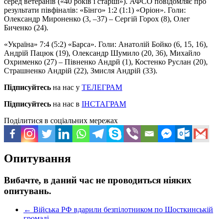
серед ветеранів («40 років і старші»). АФСО повідомляє про
результати півфіналів: «Бінго» 1:2 (1:1) «Оріон». Голи:
Олександр Мироненко (3, –37) – Сергій Горох (8), Олег
Биченко (24).
«Україна» 7:4 (5:2) «Барса». Голи: Анатолій Бойко (6, 15, 16),
Андрій Пацюк (19), Олександр Шумило (20, 36), Михайло
Охрименко (27) – Півненко Андрй (1), Костенко Руслан (20),
Страшненко Андрій (22), Змисля Андрій (33).
Підписуйтесь
на нас у
ТЕЛЕГРАМ
Підписуйтесь
на нас в
ІНСТАГРАМ
Поділитися в соціальних мережах
Опитування
Вибачте, в даний час не проводиться ніяких
опитувань.
←
Війська РФ вдарили безпілотником по Шосткинській
громаді