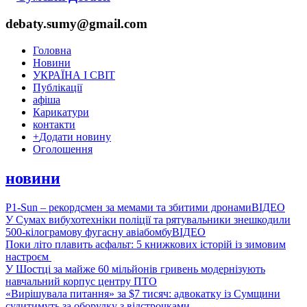
debaty.sumy@gmail.com
Головна
Новини
УКРАЇНА І СВІТ
Публікації
афіша
Карикатури
контакти
+
Додати новину
Оголошення
новини
P1-Sun – рекордсмен за мемами та збитими дронами
ВІДЕО
У Сумах вибухотехніки поліції та рятувальники знешкодили
500-кілограмову фугасну авіабомбу
ВІДЕО
Поки літо плавить асфальт: 5 книжкових історій із зимовим
настроєм
У Шостці за майже 60 мільйонів гривень модернізують
навчальний корпус центру ПТО
«Вирішувала питання» за $7 тисяч: адвокатку із Сумщини
судитимуть за оборудку з відстрочками