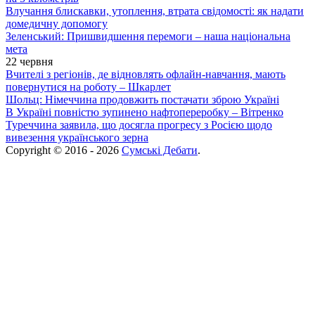
Влучання блискавки, утоплення, втрата свідомості: як надати
домедичну допомогу
Зеленський: Пришвидшення перемоги – наша національна
мета
22 червня
Вчителі з регіонів, де відновлять офлайн-навчання, мають
повернутися на роботу – Шкарлет
Шольц: Німеччина продовжить постачати зброю Україні
В Україні повністю зупинено нафтопереробку – Вітренко
Туреччина заявила, що досягла прогресу з Росією щодо
вивезення українського зерна
Copyright © 2016 - 2026
Сумські Дебати
.