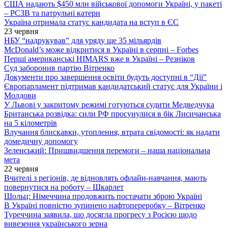
США надають $450 млн військової допомоги Україні, у пакеті
– РСЗВ та патрульні катери
Україна отримала статус кандидата на вступ в ЄС
23 червня
НБУ “надрукував” для уряду ще 35 мільярдів
McDonald’s може відкритися в Україні в серпні – Forbes
Перші американські HIMARS вже в Україні – Резніков
Суд заборонив партію Вітренко
Документи про завершення освіти будуть доступні в “Дії”
Європарламент підтримав кандидатський статус для України і
Молдови
У Львові у закритому режимі готуються судити Медведчука
Британська розвідка: сили РФ просунулися в бік Лисичанська
на 5 кілометрів
Влучання блискавки, утоплення, втрата свідомості: як надати
домедичну допомогу
Зеленський: Пришвидшення перемоги – наша національна
мета
22 червня
Вчителі з регіонів, де відновлять офлайн-навчання, мають
повернутися на роботу – Шкарлет
Шольц: Німеччина продовжить постачати зброю Україні
В Україні повністю зупинено нафтопереробку – Вітренко
Туреччина заявила, що досягла прогресу з Росією щодо
вивезення українського зерна