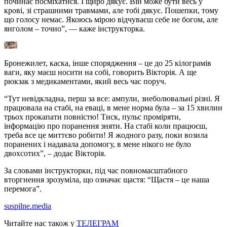
починає посміхатися. І щиро дякує. Він може бути весь у
крові, зі страшними травмами, але тобі дякує. Пошепки, тому
що голосу немає. Якоюсь мірою відчуваєш себе не богом, але
янголом – точно”, — каже інструкторка.
Бронежилет, каска, інше спорядження – це до 25 кілограмів
ваги, яку маєш носити на собі, говорить Вікторія. А ще
рюкзак з медикаментами, який весь час поруч.
“Тут невідкладна, перш за все: ампули, знеболювальні різні. Я
працювала на стабі, на еваці, в мене норма була – за 15 хвилин
трьох прокапати повністю! Тиск, пульс проміряти,
інформацію про поранення зняти. На стабі коли працюєш,
треба все це миттєво робити! Я жодного разу, поки возила
поранених і надавала допомогу, в мене нікого не було
двохсотих”, – додає Вікторія.
За словами інструкторки, під час повномасштабного
вторгнення зрозуміла, що означає щастя: “Щастя – це наша
перемога”.
suspilne.media
Читайте нас також у
ТЕЛЕГРАМ