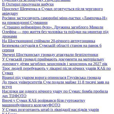
В Охтирці пролунали вибухи
Проспект Шевченка в Сумах оговтується після чергового
авіаудару
Росіяни застосовують саморобні міни-пастки «Лампочка-Н»
на прикордонні Сумщини
«Страшно неймовірно було». Дружина загиблого Миколи
Олефіра — про життя без чоловіка та поїздки на цвинтар під
дронами
На Шосткинщині спіймали 20-річного автоугонщика
Безпекова ситуація в Сумській області станом на ранок 6
серпня
Увечері Шосткинську громаду атакували безпілотники
У Сумській громаді приймають документи на матеріальну
допомогу дітям загиблих захисників і захисниць на 2027 рік
Троє людей перебувають у лікарні після нічних ударів КАБ по
Сумах
Вранці під ударом ворога опинилася Глухівська громада
До трьох університетів Сум подали майже 11,8 тисячі заяв на
вступ
Наслідки ще одного нічного удару по Сумах: бомба пробила
дах ТЦ
ФОТО
Вночі у Сумах КАБ розірвався біля гуртожитку
машинобудівного коледжу
ФОТО
У Сумах розгортають штаб із ліквідації наслідків ударів