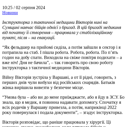
10:25 /
02 серпня 2024
Новини
Інструкторка з тактичної медицини Вікторія нині на
Сумщині навчає бійців однієї з бригад. В цій бригаді медикиня
від початку її створення – працювала у стабілізаційному
пункті, після – на евакуації.
“Як фельдшер на прийомі сиділа, а потім зайшли в сектор і я
потрапила на стаб. І пішла робота. Робота, робота. По п’ять
годин на добу спати. Виходила на свіже повітря подихати – а
вже ніч! Дня не бачила”, – так говорить про свою роботу
інструкторка з тактичної медицини Вікторія.
Війну Вікторія зустріла у Варшаві, а от її рідні, говорить, з
перших днів чули вибухи від російських снарядів. Батьків
жінка вирішила вивезти у безпечне місце.
“Умова була – або ви до мене приїжджаєте, або я йду в ЗСУ. Бо
знала, що я медик, я повинна надавати допомогу. Спочатку я
всіх родичів у Варшаву привезла, а потім, наприкінці 2022
року повернулася і подала документи”, – згадує інструкторка.
Вікторія розповідає, що раніше працювала у хірургії. Ці