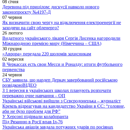
08 січня
Деревина під прицілом: дискусії навколо нового
законопроєкту №4197-Д
07 червня
Як визначити свою чергу на відключення електроенергії не
заходячи на сайт обленерго?
26 лютого
Видатного українського лікаря Сергія Лисенка нагородили
Міжнародною премією миру (Німеччина – США)
30 грудня
«Аврора» передала 220 шоломів захисникам
02 вересня
В Черкассах есть свои Месси и Роналду: итоги футбольного
первенства
24 червня
СБУ заявила, що нардеп Деркач завербований російською
розвідкою
ВІДЕО
З 1 вересня в українських школах планують розпочати
переважно очне навчання – ОП
Українські військові вийшли з Сєвєродонецька – журналіст
Кремль відреагував на кандидатство України в ЄС: “головне,
аби не було проблем для РФ”
У Херсоні підірвали колаборанта
Під Рязанню в Росії впав Іл-76
Українська авіація завдала потужних ударів по росіянах