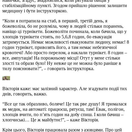
навички, згадує, знадобилися, коли рятувала бійців у
стабілізаційному пункті. Згодом прийшло рішення: залишити
медицину і бути інструкторкою.
“Коли я потрапила на стаб, в перший, третій день, я
божеволіла, бо не розуміла, чому в людей стільки поранень,
навіщо ці турнікети. Божеволіти починала, коли бачила, що у
хлопців турнікети стоять, по 5,6,8 годин, бо евакуація
затримується. Немає можливості евакуювати людину, немає! 8
годин турнікет, привозять його, а там немає небезпечної
кровотечі! Або просто перелом, а наклали турнікет. 8 годин –
все, ампутація! На порожньому місці! Отут у мене стільки
злості та образи було! Ну невже це не можна було раніше в
тилу пояснювати?”, – говорить інструкторка.
Вікторія каже: має залізний характер. Але згадувати події тих
днів, говорить, важко.
“Все це так образливо, боляче! Це так рве душу! Я трималася
як медик, на автоматі: працюєш, рятуєш, там! Евак, полігон,
хлопців вчити, по п’ять годин на добу спиш. І коли бачиш –
хлопчиські… Це ж майбутнє!”, – каже Вікторія.
Крім цього, Вікторія працювала разом з азовцями. Про цей