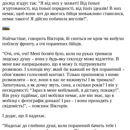
досвід згадує так: “Я від них у захваті! Від їхньої
згуртованості, від їхньої порядності, від їхніх ідеалів! В них
немає, щоб вони хоч до якогось бійця зневажливо ставилися,
немає такого! Я дійсно побачила янголів!”.
Найчастіше, говорить Вікторія, їй сниться не кров чи вибухи
поблизу фронту, а очі поранених бійців.
“Очі, очі, очі! Мені болячі було, коли на руках тримаєш
людську душу – вона у будь-яку секунду може відлетіти. В
мене вже напрацьовано, що я можу їх підтримувати
розмовою. І хлопців вчу: який би важкий не був поранений –
обов’язково голосовий контакт. Тільки припиняєш з ними
розмовляти – все, вони в вас не виживуть! І як тримала?
Запитувала, а як дочку звуть, сина, а скільки років? І він у
несвідомості: “Зараз в мене мобільний, я дістану, покажу!”.
Він руку підіймає, цієї мобілки немає, але він знає, що в
мобілці є фотографія доньки! І раз – і вони приходять у
свідомість!”, – пояснює Вікторія.
І додає, що її надихає.
“Надихає до глибини душі, коли поранений бачить тебе і