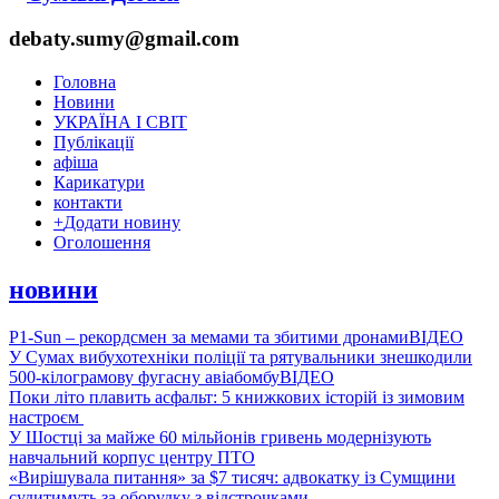
debaty.sumy@gmail.com
Головна
Новини
УКРАЇНА І СВІТ
Публікації
афіша
Карикатури
контакти
+
Додати новину
Оголошення
новини
P1-Sun – рекордсмен за мемами та збитими дронами
ВІДЕО
У Сумах вибухотехніки поліції та рятувальники знешкодили
500-кілограмову фугасну авіабомбу
ВІДЕО
Поки літо плавить асфальт: 5 книжкових історій із зимовим
настроєм
У Шостці за майже 60 мільйонів гривень модернізують
навчальний корпус центру ПТО
«Вирішувала питання» за $7 тисяч: адвокатку із Сумщини
судитимуть за оборудку з відстрочками