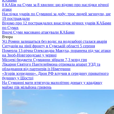
КАБами
8 КАБів на Суми за 8 хвилин: що відомо про наслідки нічної
атаки
Наслідки ударів по Сумщині за добу: троє людей загинули, ще
19 постраждали
Відомо про 12 постраждалих внаслідок нічних ударів КАБами
по Сумах
Вночі Суми масовано атакували КАБами
Вчора
Усі Ромни залишаться без води: на водозаборі сталася аварія
Ситуація на лінії фронту в Сумській області 5 серпня
Померла 13-річна Олександра Макуха, поранена під час атаки
на Зноб-Новгородське у червні
Місцеві бюджети Сумщини зібрали 7,3 млрд грн
Лікарня Святого Пантелеймона отримала апарат УЗД та
обладнання від партнерів із Німеччини
«Згорів зсередини». Дрон РФ влучив в середину приватного
будинку у Шостці
На Сумщині мати втягнула малолітню доньку у крадіжку
майже пів мільйона гривень