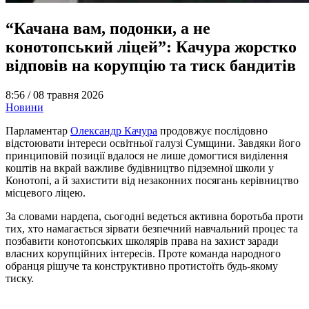
“Качана вам, подонки, а не
конотопський ліцей”: Качура жорстко
відповів на корупцію та тиск бандитів
8:56 /
08 травня 2026
Новини
Парламентар
Олександр Качура
продовжує послідовно
відстоювати інтереси освітньої галузі Сумщини. Завдяки його
принциповій позиції вдалося не лише домогтися виділення
коштів на вкрай важливе будівництво підземної школи у
Конотопі, а й захистити від незаконних посягань керівництво
місцевого ліцею.
За словами нардепа, сьогодні ведеться активна боротьба проти
тих, хто намагається зірвати безпечний навчальний процес та
позбавити конотопських школярів права на захист заради
власних корупційних інтересів. Проте команда народного
обранця рішуче та конструктивно протистоїть будь-якому
тиску.