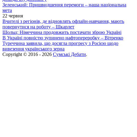
Зеленський: Пришвидшення перемоги – наша національна
мета
22 червня
Вчителі з регіонів, де відновлять офлайн-навчання, мають
повернутися на роботу – Шкарлет
Шольц: Німеччина продовжить постачати зброю Україні
В Україні повністю зупинено нафтопереробку – Вітренко
Туреччина заявила, що досягла прогресу з Росією щодо
вивезення українського зерна
Copyright © 2016 - 2026
Сумські Дебати
.