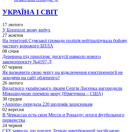
УКРАЇНА І СВІТ
17 лютого
У Білопіллі знову вибух
27 жовтня
На території Сумської громади поліція нейтралізувала бойову
частину ворожого БПЛА
08 січня
Деревина під прицілом: дискусії навколо нового
законопроєкту №4197-Д
07 червня
Як визначити свою чергу на відключення електроенергії не
заходячи на сайт обленерго?
26 лютого
Видатного українського лікаря Сергія Лисенка нагородили
Міжнародною премією миру (Німеччина – США)
30 грудня
«Аврора» передала 220 шоломів захисникам
02 вересня
В Черкассах есть свои Месси и Роналду: итоги футбольного
первенства
24 червня
СБУ заявила, що нардеп Деркач завербований російською