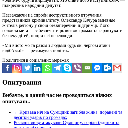
«блатні», будуть вирішувати, хто стане його наступником», —
підкреслив народний депутат.
Незважаючи на спроби деструктивного втручання
представників криміналітету, Олександр Качура запевняє
жителів регіону у своїй беззаперечній підтримці. Його
головна мета — забезпечити розвиток громад та гарантувати
безпеку дітей, попри всі перешкоди.
«Ми вистоїмо та разом з людьми будь-які чергові атаки
відіб’ємо!» — резюмував політик.
Поділитися в соціальних мережах
Опитування
Вибачте, в даний час не проводиться ніяких
опитувань.
←
Кривава ніч на Сумщині: загибла жінка, поранені та
десятки ударів по громадах
Росіяни знову атакували Сумщину: горіли будинки та
нежитлові споруди
→