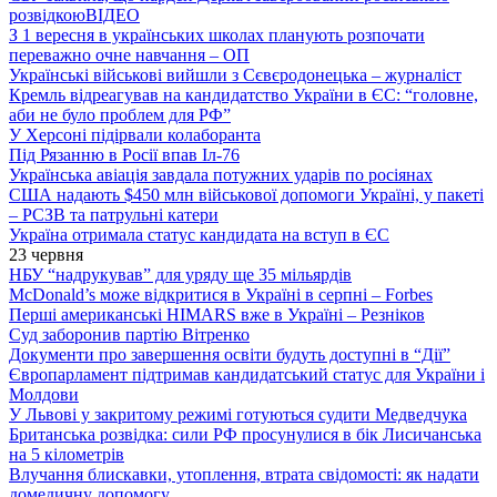
розвідкою
ВІДЕО
З 1 вересня в українських школах планують розпочати
переважно очне навчання – ОП
Українські військові вийшли з Сєвєродонецька – журналіст
Кремль відреагував на кандидатство України в ЄС: “головне,
аби не було проблем для РФ”
У Херсоні підірвали колаборанта
Під Рязанню в Росії впав Іл-76
Українська авіація завдала потужних ударів по росіянах
США надають $450 млн військової допомоги Україні, у пакеті
– РСЗВ та патрульні катери
Україна отримала статус кандидата на вступ в ЄС
23 червня
НБУ “надрукував” для уряду ще 35 мільярдів
McDonald’s може відкритися в Україні в серпні – Forbes
Перші американські HIMARS вже в Україні – Резніков
Суд заборонив партію Вітренко
Документи про завершення освіти будуть доступні в “Дії”
Європарламент підтримав кандидатський статус для України і
Молдови
У Львові у закритому режимі готуються судити Медведчука
Британська розвідка: сили РФ просунулися в бік Лисичанська
на 5 кілометрів
Влучання блискавки, утоплення, втрата свідомості: як надати
домедичну допомогу