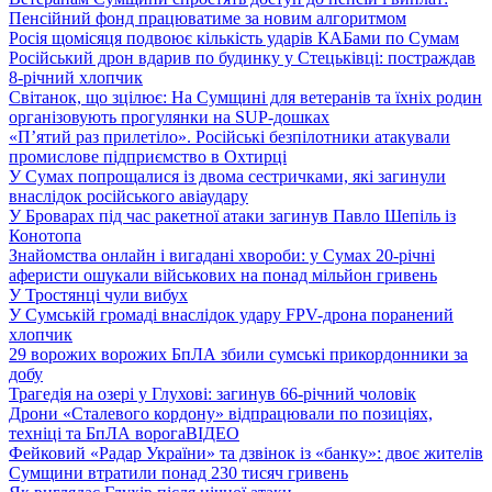
Пенсійний фонд працюватиме за новим алгоритмом
Росія щомісяця подвоює кількість ударів КАБами по Сумам
Російський дрон вдарив по будинку у Стецьківці: постраждав
8-річний хлопчик
Світанок, що зцілює: На Сумщині для ветеранів та їхніх родин
організовують прогулянки на SUP-дошках
«П’ятий раз прилетіло». Російські безпілотники атакували
промислове підприємство в Охтирці
У Сумах попрощалися із двома сестричками, які загинули
внаслідок російського авіаудару
У Броварах під час ракетної атаки загинув Павло Шепіль із
Конотопа
Знайомства онлайн і вигадані хвороби: у Сумах 20-річні
аферисти ошукали військових на понад мільйон гривень
У Тростянці чули вибух
У Сумській громаді внаслідок удару FPV-дрона поранений
хлопчик
29 ворожих ворожих БпЛА збили сумські прикордонники за
добу
Трагедія на озері у Глухові: загинув 66-річний чоловік
Дрони «Сталевого кордону» відпрацювали по позиціях,
техніці та БпЛА ворога
ВІДЕО
Фейковий «Радар України» та дзвінок із «банку»: двоє жителів
Сумщини втратили понад 230 тисяч гривень