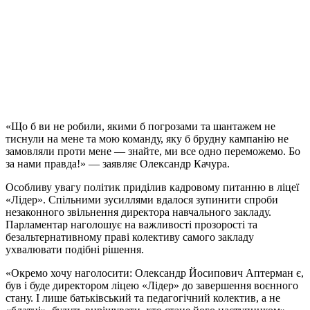
«Що б ви не робили, якими б погрозами та шантажем не
тиснули на мене та мою команду, яку б брудну кампанію не
замовляли проти мене — знайте, ми все одно переможемо. Бо
за нами правда!» — заявляє Олександр Качура.
Особливу увагу політик приділив кадровому питанню в ліцеї
«Лідер». Спільними зусиллями вдалося зупинити спроби
незаконного звільнення директора навчального закладу.
Парламентар наголошує на важливості прозорості та
безальтернативному праві колективу самого закладу
ухвалювати подібні рішення.
«Окремо хочу наголосити: Олександр Йосипович Аптерман є,
був і буде директором ліцею «Лідер» до завершення воєнного
стану. І лише батьківський та педагогічний колектив, а не