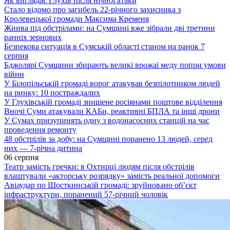
Як виглядає Глухів після нічної атаки
Стало відомо про загибель 22-річного захисника з
Кролевецької громади Максима Кременя
Жнива під обстрілами: на Сумщині вже зібрали дві третини
ранніх зернових
Безпекова ситуація в Сумській області станом на ранок 7
серпня
Бджолярі Сумщини збирають великі врожаї меду попри умови
війни
У Білопільській громаді ворог атакував безпілотником людей
на ринку: 10 постраждалих
У Глухівській громаді знищене росіянами поштове відділення
Вночі Суми атакували КАБи, реактивні БПЛА та інші дрони
У Сумах призупинять одну з водонасосних станцій на час
проведення ремонту
48 обстрілів за добу: на Сумщині поранено 13 людей, серед
них — 7-річна дитина
06 серпня
Театр замість гречки: в Охтирці людям після обстрілів
влаштували «акторську розрядку» замість реальної допомоги
Авіаудар по Шосткинській громаді: зруйновано об’єкт
інфраструктури, поранений 57-річний чоловік