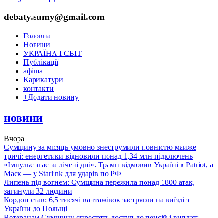
debaty.sumy@gmail.com
Головна
Новини
УКРАЇНА І СВІТ
Публікації
афіша
Карикатури
контакти
+
Додати новину
новини
Вчора
Сумщину за місяць умовно знеструмили повністю майже
тричі: енергетики відновили понад 1,34 млн підключень
«Імпульс згас за лічені дні»: Трамп відмовив Україні в Patriot, а
Маск — у Starlink для ударів по РФ
Липень під вогнем: Сумщина пережила понад 1800 атак,
загинули 32 людини
Кордон став: 6,5 тисячі вантажівок застрягли на виїзді з
України до Польщі
Ветеранам Сумщини спростять доступ до пенсій і виплат: