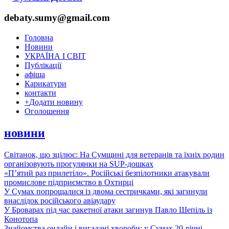
debaty.sumy@gmail.com
Головна
Новини
УКРАЇНА І СВІТ
Публікації
афіша
Карикатури
контакти
+
Додати новину
Оголошення
новини
Світанок, що зцілює: На Сумщині для ветеранів та їхніх родин
організовують прогулянки на SUP-дошках
«П’ятий раз прилетіло». Російські безпілотники атакували
промислове підприємство в Охтирці
У Сумах попрощалися із двома сестричками, які загинули
внаслідок російського авіаудару
У Броварах під час ракетної атаки загинув Павло Шепіль із
Конотопа
Знайомства онлайн і вигадані хвороби: у Сумах 20-річні