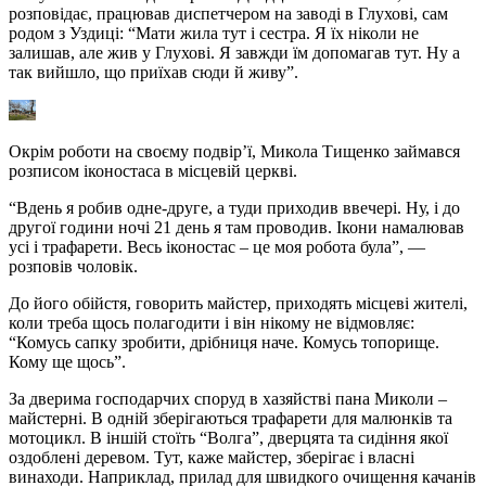
розповідає, працював диспетчером на заводі в Глухові, сам
родом з Уздиці: “Мати жила тут і сестра. Я їх ніколи не
залишав, але жив у Глухові. Я завжди їм допомагав тут. Ну а
так вийшло, що приїхав сюди й живу”.
Окрім роботи на своєму подвір’ї, Микола Тищенко займався
розписом іконостаса в місцевій церкві.
“Вдень я робив одне-друге, а туди приходив ввечері. Ну, і до
другої години ночі 21 день я там проводив. Ікони намалював
усі і трафарети. Весь іконостас – це моя робота була”, —
розповів чоловік.
До його обійстя, говорить майстер, приходять місцеві жителі,
коли треба щось полагодити і він нікому не відмовляє:
“Комусь сапку зробити, дрібниця наче. Комусь топорище.
Кому ще щось”.
За дверима господарчих споруд в хазяйстві пана Миколи –
майстерні. В одній зберігаються трафарети для малюнків та
мотоцикл. В іншій стоїть “Волга”, дверцята та сидіння якої
оздоблені деревом. Тут, каже майстер, зберігає і власні
винаходи. Наприклад, прилад для швидкого очищення качанів