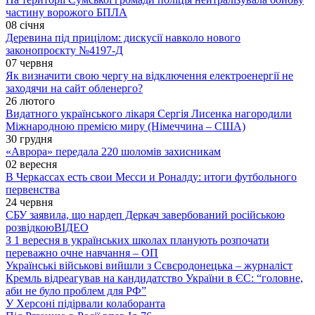
частину ворожого БПЛА
08 січня
Деревина під прицілом: дискусії навколо нового
законопроєкту №4197-Д
07 червня
Як визначити свою чергу на відключення електроенергії не
заходячи на сайт обленерго?
26 лютого
Видатного українського лікаря Сергія Лисенка нагородили
Міжнародною премією миру (Німеччина – США)
30 грудня
«Аврора» передала 220 шоломів захисникам
02 вересня
В Черкассах есть свои Месси и Роналду: итоги футбольного
первенства
24 червня
СБУ заявила, що нардеп Деркач завербований російською
розвідкою
ВІДЕО
З 1 вересня в українських школах планують розпочати
переважно очне навчання – ОП
Українські військові вийшли з Сєвєродонецька – журналіст
Кремль відреагував на кандидатство України в ЄС: “головне,
аби не було проблем для РФ”
У Херсоні підірвали колаборанта