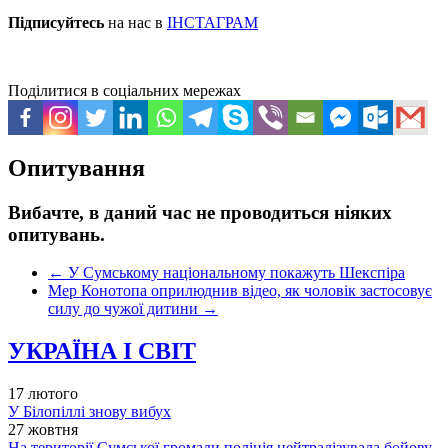
Підписуйтесь
на нас в
ІНСТАГРАМ
Поділитися в соціальних мережах
Опитування
Вибачте, в даний час не проводиться ніяких
опитувань.
←
У Сумському національному покажуть Шекспіра
Мер Конотопа оприлюднив відео, як чоловік застосовує
силу до чужої дитини
→
УКРАЇНА І СВІТ
17 лютого
У Білопіллі знову вибух
27 жовтня
На території Сумської громади поліція нейтралізувала бойову