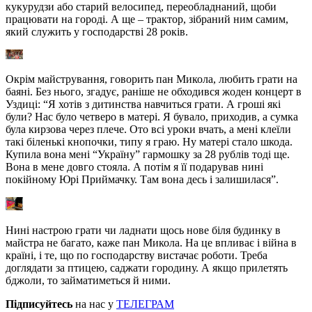
кукурудзи або старий велосипед, переобладнаний, щоби
працювати на городі. А ще – трактор, зібраний ним самим,
який служить у господарстві 28 років.
Окрім майстрування, говорить пан Микола, любить грати на
баяні. Без нього, згадує, раніше не обходився жоден концерт в
Уздиці: “Я хотів з дитинства навчиться грати. А гроші які
були? Нас було четверо в матері. Я бувало, приходив, а сумка
була кирзова через плече. Ото всі уроки вчать, а мені клеїли
такі біленькі кнопочки, типу я граю. Ну матері стало шкода.
Купила вона мені “Україну” гармошку за 28 рублів тоді ще.
Вона в мене довго стояла. А потім я її подарував нині
покійному Юрі Приймачку. Там вона десь і залишилася”.
Нині настрою грати чи ладнати щось нове біля будинку в
майстра не багато, каже пан Микола. На це впливає і війна в
країні, і те, що по господарству вистачає роботи. Треба
доглядати за птицею, саджати городину. А якщо прилетять
бджоли, то займатиметься й ними.
Підписуйтесь
на нас у
ТЕЛЕГРАМ