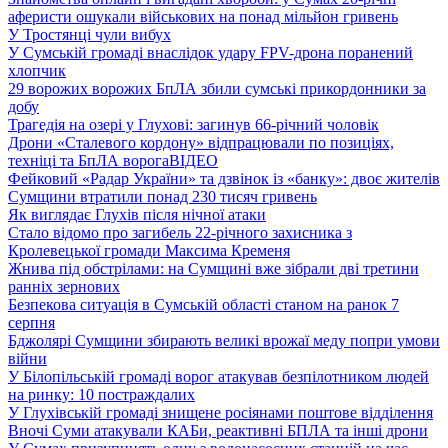
аферисти ошукали військових на понад мільйон гривень
У Тростянці чули вибух
У Сумській громаді внаслідок удару FPV-дрона поранений
хлопчик
29 ворожих ворожих БпЛА збили сумські прикордонники за
добу
Трагедія на озері у Глухові: загинув 66-річний чоловік
Дрони «Сталевого кордону» відпрацювали по позиціях,
техніці та БпЛА ворога
ВІДЕО
Фейковий «Радар України» та дзвінок із «банку»: двоє жителів
Сумщини втратили понад 230 тисяч гривень
Як виглядає Глухів після нічної атаки
Стало відомо про загибель 22-річного захисника з
Кролевецької громади Максима Кременя
Жнива під обстрілами: на Сумщині вже зібрали дві третини
ранніх зернових
Безпекова ситуація в Сумській області станом на ранок 7
серпня
Бджолярі Сумщини збирають великі врожаї меду попри умови
війни
У Білопільській громаді ворог атакував безпілотником людей
на ринку: 10 постраждалих
У Глухівській громаді знищене росіянами поштове відділення
Вночі Суми атакували КАБи, реактивні БПЛА та інші дрони