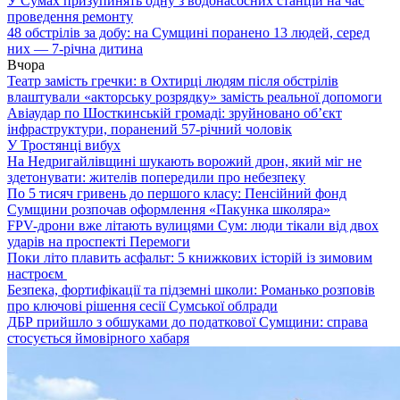
У Сумах призупинять одну з водонасосних станцій на час
проведення ремонту
48 обстрілів за добу: на Сумщині поранено 13 людей, серед
них — 7-річна дитина
Вчора
Театр замість гречки: в Охтирці людям після обстрілів
влаштували «акторську розрядку» замість реальної допомоги
Авіаудар по Шосткинській громаді: зруйновано об’єкт
інфраструктури, поранений 57-річний чоловік
У Тростянці вибух
На Недригайлівщині шукають ворожий дрон, який міг не
здетонувати: жителів попередили про небезпеку
По 5 тисяч гривень до першого класу: Пенсійний фонд
Сумщини розпочав оформлення «Пакунка школяра»
FPV-дрони вже літають вулицями Сум: люди тікали від двох
ударів на проспекті Перемоги
Поки літо плавить асфальт: 5 книжкових історій із зимовим
настроєм
Безпека, фортифікації та підземні школи: Романько розповів
про ключові рішення сесії Сумської облради
ДБР прийшло з обшуками до податкової Сумщини: справа
стосується ймовірного хабаря