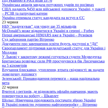
Під Рязанню в Росії впав Іл-76
Українська авіація завдала потужних ударів по росіянах
США надають $450 млн військової допомоги Україні, у пакеті
– РСЗВ та патрульні катери
Україна отримала статус кандидата на вступ в ЄС
23 червня
НБУ “надрукував” для уряду ще 35 мільярдів
McDonald’s може відкритися в Україні в серпні – Forbes
Перші американські HIMARS вже в Україні – Резніков
Суд заборонив партію Вітренко
Документи про завершення освіти будуть доступні в “Дії”
Європарламент підтримав кандидатський статус для України і
Молдови
У Львові у закритому режимі готуються судити Медведчука
Британська розвідка: сили РФ просунулися в бік Лисичанська
на 5 кілометрів
Влучання блискавки, утоплення, втрата свідомості: як надати
домедичну допомогу
Зеленський: Пришвидшення перемоги – наша національна
мета
22 червня
Вчителі з регіонів, де відновлять офлайн-навчання, мають
повернутися на роботу – Шкарлет
Шольц: Німеччина продовжить постачати зброю Україні
В Україні повністю зупинено нафтопереробку – Вітренко