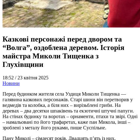
Казкові персонажі перед двором та
“Волга”, оздоблена деревом. Історія
майстра Миколи Тищенка з
Глухівщини
18:52 /
23 квітня 2025
Новини
Перед будинком жителя села Уздиця Миколи Тищенка —
галявина казкових персонажів. Старі шини він перетворив у
ведмедів та колобка, а біля них – вирізьблені гриби. На
деревах – два десятки шпаківень та екзотичні штучні папуги.
На стінах будинку та воротах – орнаменти, птахи та звірі. Одні
– намальовані по його трафаретах, каже пан Микола, інші –
зроблені з металу його руками, пише Суспільне.
Пану Миколі – сімдесят років. Двадцять п’ять із них,