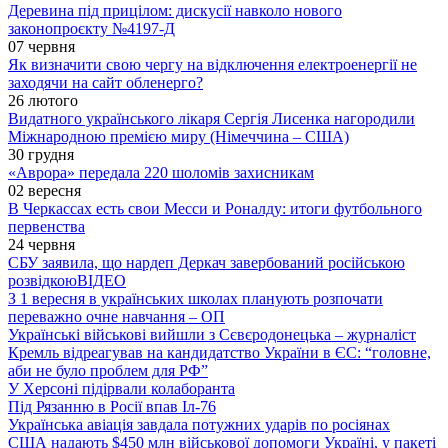
Деревина під прицілом: дискусії навколо нового
законопроєкту №4197-Д
07 червня
Як визначити свою чергу на відключення електроенергії не
заходячи на сайт обленерго?
26 лютого
Видатного українського лікаря Сергія Лисенка нагородили
Міжнародною премією миру (Німеччина – США)
30 грудня
«Аврора» передала 220 шоломів захисникам
02 вересня
В Черкассах есть свои Месси и Роналду: итоги футбольного
первенства
24 червня
СБУ заявила, що нардеп Деркач завербований російською
розвідкою
ВІДЕО
З 1 вересня в українських школах планують розпочати
переважно очне навчання – ОП
Українські військові вийшли з Сєвєродонецька – журналіст
Кремль відреагував на кандидатство України в ЄС: “головне,
аби не було проблем для РФ”
У Херсоні підірвали колаборанта
Під Рязанню в Росії впав Іл-76
Українська авіація завдала потужних ударів по росіянах
США надають $450 млн військової допомоги Україні, у пакеті