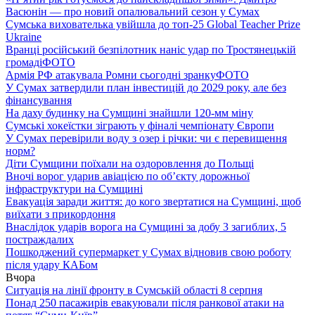
Васюнін — про новий опалювальний сезон у Сумах
Сумська вихователька увійшла до топ-25 Global Teacher Prize
Ukraine
Вранці російський безпілотник наніс удар по Тростянецькій
громаді
ФОТО
Армія РФ атакувала Ромни сьогодні зранку
ФОТО
У Сумах затвердили план інвестицій до 2029 року, але без
фінансування
На даху будинку на Сумщині знайшли 120-мм міну
Сумські хокеїстки зіграють у фіналі чемпіонату Європи
У Сумах перевірили воду з озер і річки: чи є перевищення
норм?
Діти Сумщини поїхали на оздоровлення до Польщі
Вночі ворог ударив авіацією по обʼєкту дорожньої
інфраструктури на Сумщині
Евакуація заради життя: до кого звертатися на Сумщині, щоб
виїхати з прикордоння
Внаслідок ударів ворога на Сумщині за добу 3 загиблих, 5
постраждалих
Пошкоджений супермаркет у Сумах відновив свою роботу
після удару КАБом
Вчора
Ситуація на лінії фронту в Сумській області 8 серпня
Понад 250 пасажирів евакуювали після ранкової атаки на