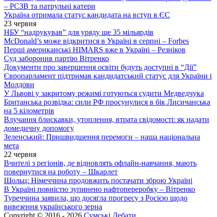
– РСЗВ та патрульні катери
Україна отримала статус кандидата на вступ в ЄС
23 червня
НБУ “надрукував” для уряду ще 35 мільярдів
McDonald’s може відкритися в Україні в серпні – Forbes
Перші американські HIMARS вже в Україні – Резніков
Суд заборонив партію Вітренко
Документи про завершення освіти будуть доступні в “Дії”
Європарламент підтримав кандидатський статус для України і
Молдови
У Львові у закритому режимі готуються судити Медведчука
Британська розвідка: сили РФ просунулися в бік Лисичанська
на 5 кілометрів
Влучання блискавки, утоплення, втрата свідомості: як надати
домедичну допомогу
Зеленський: Пришвидшення перемоги – наша національна
мета
22 червня
Вчителі з регіонів, де відновлять офлайн-навчання, мають
повернутися на роботу – Шкарлет
Шольц: Німеччина продовжить постачати зброю Україні
В Україні повністю зупинено нафтопереробку – Вітренко
Туреччина заявила, що досягла прогресу з Росією щодо
вивезення українського зерна
Copyright © 2016 - 2026
Сумські Дебати
.