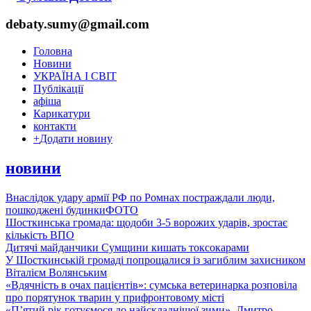
debaty.sumy@gmail.com
Головна
Новини
УКРАЇНА І СВІТ
Публікації
афіша
Карикатури
контакти
+
Додати новину
новини
Внаслідок удару армії РФ по Ромнах постраждали люди,
пошкоджені будинки
ФОТО
Шосткинська громада: щодоби 3-5 ворожих ударів, зростає
кількість ВПО
Дитячі майданчики Сумщини кишать токсокарами
У Шосткинській громаді попрощалися із загиблим захисником
Віталієм Волянським
«Вдячність в очах пацієнтів»: сумська ветеринарка розповіла
про порятунок тварин у прифронтовому місті
«П’ятий рік готуємося до найскладнішої зими». Дмитро