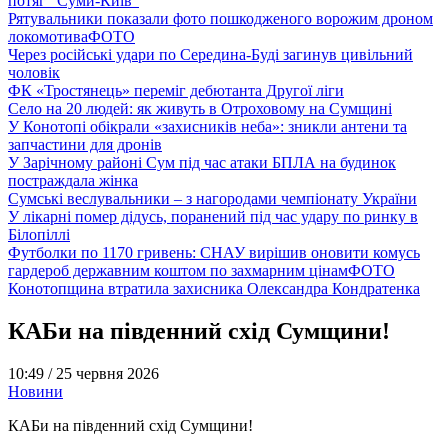
потяг “Суми-Київ”
Рятувальники показали фото пошкодженого ворожим дроном
локомотива
ФОТО
Через російські удари по Середина-Буді загинув цивільний
чоловік
ФК «Тростянець» переміг дебютанта Другої ліги
Село на 20 людей: як живуть в Отроховому на Сумщині
У Конотопі обікрали «захисників неба»: зникли антени та
запчастини для дронів
У Зарічному районі Сум під час атаки БПЛА на будинок
постраждала жінка
Сумські веслувальники – з нагородами чемпіонату України
У лікарні помер дідусь, поранений під час удару по ринку в
Білопіллі
Футболки по 1170 гривень: СНАУ вирішив оновити комусь
гардероб державним коштом по захмарним цінам
ФОТО
Конотопщина втратила захисника Олександра Кондратенка
КАБи на південний схід Сумщини!
10:49 /
25 червня 2026
Новини
КАБи на південний схід Сумщини!