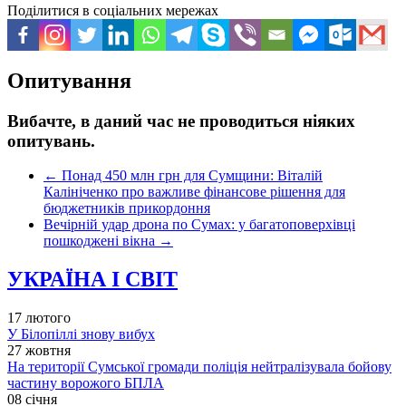
Поділитися в соціальних мережах
Опитування
Вибачте, в даний час не проводиться ніяких
опитувань.
←
Понад 450 млн грн для Сумщини: Віталій
Калініченко про важливе фінансове рішення для
бюджетників прикордоння
Вечірній удар дрона по Сумах: у багатоповерхівці
пошкоджені вікна
→
УКРАЇНА І СВІТ
17 лютого
У Білопіллі знову вибух
27 жовтня
На території Сумської громади поліція нейтралізувала бойову
частину ворожого БПЛА
08 січня