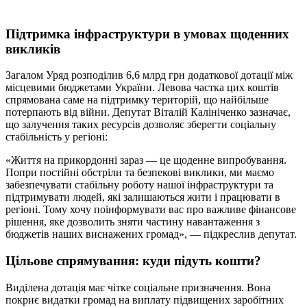
Підтримка інфраструктури в умовах щоденних
викликів
Загалом Уряд розподілив 6,6 млрд грн додаткової дотації між
місцевими бюджетами України. Левова частка цих коштів
спрямована саме на підтримку територій, що найбільше
потерпають від війни. Депутат Віталій Калініченко зазначає,
що залучення таких ресурсів дозволяє зберегти соціальну
стабільність у регіоні:
«Життя на прикордонні зараз — це щоденне випробування.
Попри постійні обстріли та безпекові виклики, ми маємо
забезпечувати стабільну роботу нашої інфраструктури та
підтримувати людей, які залишаються жити і працювати в
регіоні. Тому хочу поінформувати вас про важливе фінансове
рішення, яке дозволить зняти частину навантаження з
бюджетів наших виснажених громад», — підкреслив депутат.
Цільове спрямування: куди підуть кошти?
Виділена дотація має чітке соціальне призначення. Вона
покриє видатки громад на виплату підвищених заробітних