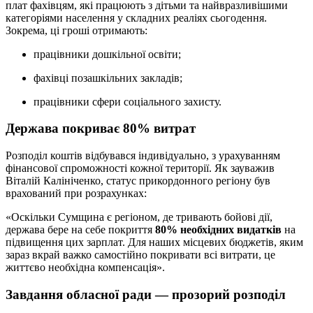
плат фахівцям, які працюють з дітьми та найвразливішими
категоріями населення у складних реаліях сьогодення.
Зокрема, ці гроші отримають:
працівники дошкільної освіти;
фахівці позашкільних закладів;
працівники сфери соціального захисту.
Держава покриває 80% витрат
Розподіл коштів відбувався індивідуально, з урахуванням
фінансової спроможності кожної території. Як зауважив
Віталій Калініченко, статус прикордонного регіону був
врахований при розрахунках:
«Оскільки Сумщина є регіоном, де тривають бойові дії,
держава бере на себе покриття
80% необхідних видатків
на
підвищення цих зарплат. Для наших місцевих бюджетів, яким
зараз вкрай важко самостійно покривати всі витрати, це
життєво необхідна компенсація».
Завдання обласної ради — прозорий розподіл