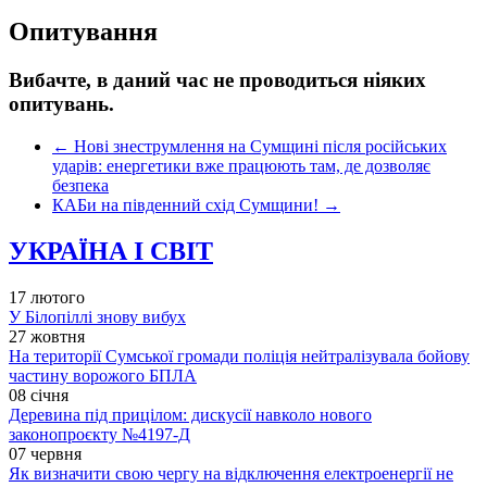
Опитування
Вибачте, в даний час не проводиться ніяких
опитувань.
←
Нові знеструмлення на Сумщині після російських
ударів: енергетики вже працюють там, де дозволяє
безпека
КАБи на південний схід Сумщини!
→
УКРАЇНА І СВІТ
17 лютого
У Білопіллі знову вибух
27 жовтня
На території Сумської громади поліція нейтралізувала бойову
частину ворожого БПЛА
08 січня
Деревина під прицілом: дискусії навколо нового
законопроєкту №4197-Д
07 червня
Як визначити свою чергу на відключення електроенергії не