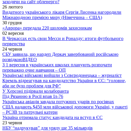
заходячи на сайт обленерго?
26 лютого
Видатного українського лікаря Сергія Лисенка нагородили
Міжнародною премією миру (Німеччина – США)
30 грудня
«Аврора» передала 220 шоломів захисникам
02 вересня
В Черкассах есть свои Месси и Роналду: итоги футбольного
первенства
24 червня
СБУ заявила, що нардеп Деркач завербований російською
розвідкою
ВІДЕО
З 1 вересня в українських школах планують розпочати
переважно очне навчання – ОП
Українські військові вийшли з Сєвєродонецька – журналіст
Кремль відреагував на кандидатство України в ЄС: “головне,
аби не було проблем для РФ”
У Херсоні підірвали колаборанта
Під Рязанню в Росії впав Іл-76
Українська авіація завдала потужних ударів по росіянах
США надають $450 млн військової допомоги Україні, у пакеті
– РСЗВ та патрульні катери
Україна отримала статус кандидата на вступ в ЄС
23 червня
НБУ “надрукував” для уряду ще 35 мільярдів