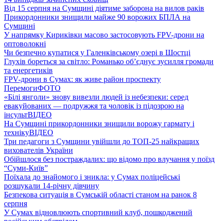
Від 15 серпня на Сумщині діятиме заборона на вилов раків
Прикордонники знищили майже 90 ворожих БПЛА на
Сумщині
У напрямку Кириківки масово застосовують FPV-дрони на
оптоволокні
Чи безпечно купатися у Галенківському озері в Шостці
Глухів бореться за світло: Романько об’єднує зусилля громади
та енергетиків
FPV-дрони в Сумах: як живе район проспекту
Перемоги
ФОТО
«Білі янголи» знову вивезли людей із небезпеки: серед
евакуйованих — подружжя та чоловік із підозрою на
інсульт
ВІДЕО
На Сумщині прикордонники знищили ворожу гармату і
техніку
ВІДЕО
Три педагоги з Сумщини увійшли до ТОП-25 найкращих
вихователів України
Обійшлося без постраждалих: що відомо про влучання у поїзд
“Суми-Київ”
Поїхала до знайомого і зникла: у Сумах поліцейські
розшукали 14-річну дівчину
Безпекова ситуація в Сумській області станом на ранок 8
серпня
У Сумах відновлюють спортивний клуб, пошкоджений