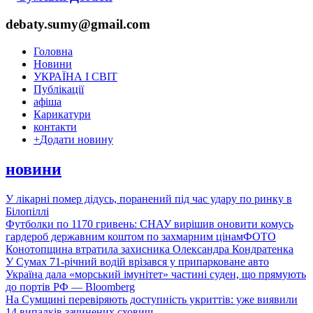
debaty.sumy@gmail.com
Головна
Новини
УКРАЇНА І СВІТ
Публікації
афіша
Карикатури
контакти
+
Додати новину
новини
У лікарні помер дідусь, поранений під час удару по ринку в
Білопіллі
Футболки по 1170 гривень: СНАУ вирішив оновити комусь
гардероб державним коштом по захмарним цінам
ФОТО
Конотопщина втратила захисника Олександра Кондратенка
У Сумах 71-річний водій врізався у припарковане авто
Україна дала «морський імунітет» частині суден, що прямують
до портів РФ — Bloomberg
На Сумщині перевіряють доступність укриттів: уже виявили
14 випадків зачинених сховищ