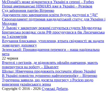
McDonald’s може відкритися в Україні в серпні – Forbes
Перші американські HIMARS вже в Україні – Резніков
Суд заборонив партію Вітренко
Документи про завершення освіти будуть доступні в “Дії”
Європарламент підтримав кандидатський статус для України і
Молдови
У Львові у закритому режимі готуються судити Медведчука
Британська розвідка: сили РФ просунулися в бік Лисичанська
на 5 кілометрів
Влучання блискавки, утоплення, втрата свідомості: як надати
домедичну допомогу
Зеленський: Пришвидшення перемоги – наша національна
мета
22 червня
Вчителі з регіонів, де відновлять офлайн-навчання, мають
повернутися на роботу – Шкарлет
Шольц: Німеччина продовжить постачати зброю Україні
В Україні повністю зупинено нафтопереробку – Вітренко
Туреччина заявила, що досягла прогресу з Росією щодо
вивезення українського зерна
Copyright © 2016 - 2026
Сумські Дебати
.