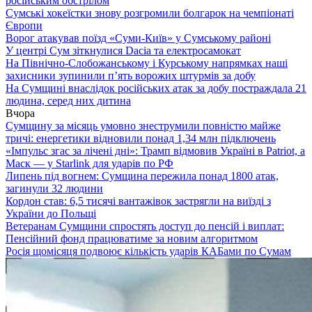
російським обстрілом
Сумські хокеїстки знову розгромили болгарок на чемпіонаті
Європи
Ворог атакував поїзд «Суми-Київ» у Сумському районі
У центрі Сум зіткнулися Dacia та електросамокат
На Північно-Слобожанському і Курському напрямках наші
захисники зупинили п’ять ворожих штурмів за добу
На Сумщині внаслідок російських атак за добу постраждала 21
людина, серед них дитина
Вчора
Сумщину за місяць умовно знеструмили повністю майже
тричі: енергетики відновили понад 1,34 млн підключень
«Імпульс згас за лічені дні»: Трамп відмовив Україні в Patriot, а
Маск — у Starlink для ударів по РФ
Липень під вогнем: Сумщина пережила понад 1800 атак,
загинули 32 людини
Кордон став: 6,5 тисячі вантажівок застрягли на виїзді з
України до Польщі
Ветеранам Сумщини спростять доступ до пенсій і виплат:
Пенсійний фонд працюватиме за новим алгоритмом
Росія щомісяця подвоює кількість ударів КАБами по Сумам