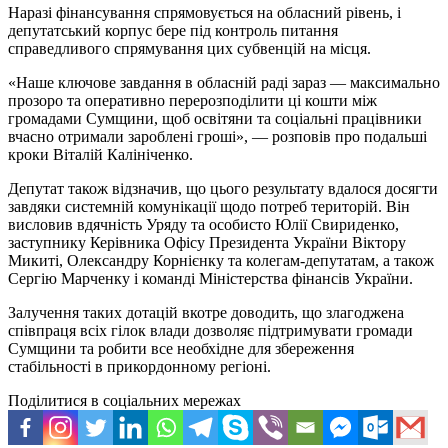
Наразі фінансування спрямовується на обласний рівень, і
депутатський корпус бере під контроль питання
справедливого спрямування цих субвенцій на місця.
«Наше ключове завдання в обласній раді зараз — максимально
прозоро та оперативно перерозподілити ці кошти між
громадами Сумщини, щоб освітяни та соціальні працівники
вчасно отримали зароблені гроші», — розповів про подальші
кроки Віталій Калініченко.
Депутат також відзначив, що цього результату вдалося досягти
завдяки системній комунікації щодо потреб територій. Він
висловив вдячність Уряду та особисто Юлії Свириденко,
заступнику Керівника Офісу Президента України Віктору
Микиті, Олександру Корнієнку та колегам-депутатам, а також
Сергію Марченку і команді Міністерства фінансів України.
Залучення таких дотацій вкотре доводить, що злагоджена
співпраця всіх гілок влади дозволяє підтримувати громади
Сумщини та робити все необхідне для збереження
стабільності в прикордонному регіоні.
Поділитися в соціальних мережах