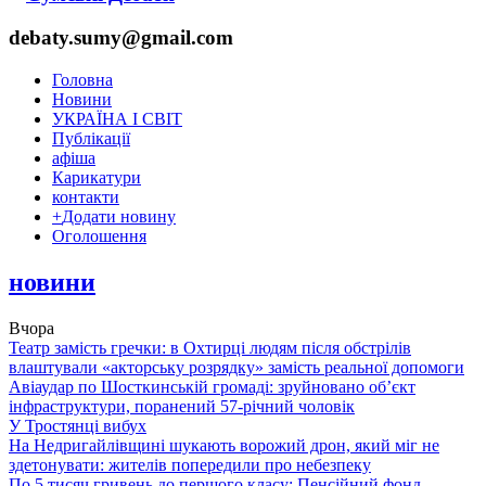
debaty.sumy@gmail.com
Головна
Новини
УКРАЇНА І СВІТ
Публікації
афіша
Карикатури
контакти
+
Додати новину
Оголошення
новини
Вчора
Театр замість гречки: в Охтирці людям після обстрілів
влаштували «акторську розрядку» замість реальної допомоги
Авіаудар по Шосткинській громаді: зруйновано об’єкт
інфраструктури, поранений 57-річний чоловік
У Тростянці вибух
На Недригайлівщині шукають ворожий дрон, який міг не
здетонувати: жителів попередили про небезпеку
По 5 тисяч гривень до першого класу: Пенсійний фонд