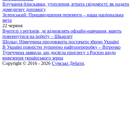
Влучання блискавки, утоплення, втрата свідомості: як надати
домедичну допомогу
Зеленський: Пришвидшення перемоги – наша національна
мета
22 червня
Вчителі з регіонів, де відновлять офлайн-навчання, мають
повернутися на роботу – Шкарлет
Шольц: Німеччина продовжить постачати зброю Україні
В Україні повністю зупинено нафтопереробку – Вітренко
Туреччина заявила, що досягла прогресу з Росією щодо
вивезення українського зерна
Copyright © 2016 - 2026
Сумські Дебати
.