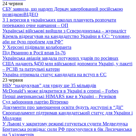
24 червня
СБУ заявила, що нардеп Деркач завербований російською
розвідкою
ВІДЕО
З 1 вересня в українських школах планують розпочати
переважно очне навчання – ОП
Українські військові вийшли з Сєвєродонецька – журналіст
Кремль відреагував на кандидатство України в ЄС: “головне,
аби не було проблем для РФ”
У Херсоні підірвали колаборанта
Під Рязанню в Росії впав Іл-76
Українська авіація завдала потужних ударів по росіянах
США надають $450 млн військової допомоги Україні, у пакеті
– РСЗВ та патрульні катери
Україна отримала статус кандидата на вступ в ЄС
23 червня
НБУ “надрукував” для уряду ще 35 мільярдів
McDonald’s може відкритися в Україні в серпні – Forbes
Перші американські HIMARS вже в Україні – Резніков
Суд заборонив партію Вітренко
Документи про завершення освіти будуть доступні в “Дії”
Європарламент підтримав кандидатський статус для України і
Молдови
У Львові у закритому режимі готуються судити Медведчука
Британська розвідка: сили РФ просунулися в бік Лисичанська
на 5 кілометрів