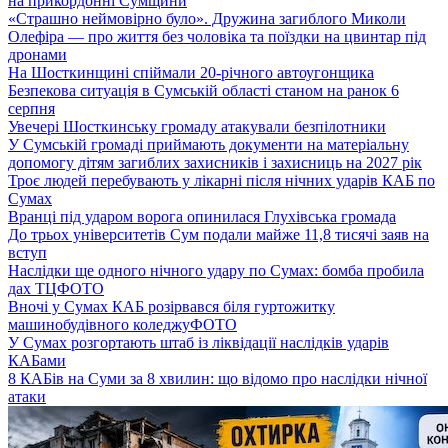
на прикордонні Сумщини
«Страшно неймовірно було». Дружина загиблого Миколи
Олефіра — про життя без чоловіка та поїздки на цвинтар під
дронами
На Шосткинщині спіймали 20-річного автоугонщика
Безпекова ситуація в Сумській області станом на ранок 6
серпня
Увечері Шосткинську громаду атакували безпілотники
У Сумській громаді приймають документи на матеріальну
допомогу дітям загиблих захисників і захисниць на 2027 рік
Троє людей перебувають у лікарні після нічних ударів КАБ по
Сумах
Вранці під ударом ворога опинилася Глухівська громада
До трьох університетів Сум подали майже 11,8 тисячі заяв на
вступ
Наслідки ще одного нічного удару по Сумах: бомба пробила
дах ТЦ
ФОТО
Вночі у Сумах КАБ розірвався біля гуртожитку
машинобудівного коледжу
ФОТО
У Сумах розгортають штаб із ліквідації наслідків ударів
КАБами
8 КАБів на Суми за 8 хвилин: що відомо про наслідки нічної
атаки