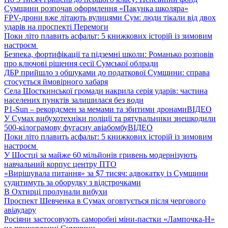
Сумщини розпочав оформлення «Пакунка школяра»
FPV-дрони вже літають вулицями Сум: люди тікали від двох
ударів на проспекті Перемоги
Поки літо плавить асфальт: 5 книжкових історій із зимовим
настроєм
Безпека, фортифікації та підземні школи: Романько розповів
про ключові рішення сесії Сумської облради
ДБР прийшло з обшуками до податкової Сумщини: справа
стосується ймовірного хабаря
Села Шосткинської громади накрила серія ударів: частина
населених пунктів залишилася без води
P1-Sun – рекордсмен за мемами та збитими дронами
ВІДЕО
У Сумах вибухотехніки поліції та рятувальники знешкодили
500-кілограмову фугасну авіабомбу
ВІДЕО
Поки літо плавить асфальт: 5 книжкових історій із зимовим
настроєм
У Шостці за майже 60 мільйонів гривень модернізують
навчальний корпус центру ПТО
«Вирішувала питання» за $7 тисяч: адвокатку із Сумщини
судитимуть за оборудку з відстрочками
В Охтирці пролунали вибухи
Проспект Шевченка в Сумах оговтується після чергового
авіаудару
Росіяни застосовують саморобні міни-пастки «Лампочка-Н»