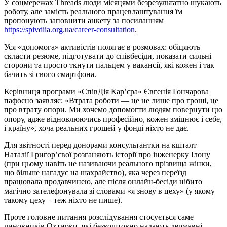
У соцмережах Threads люди місяцями безрезультатно шукають
роботу, але замість реального працевлаштування їм
пропонують заповнити анкету за посиланням
https://spivdiia.org.ua/career-consultation
.
Уся «допомога» активістів полягає в розмовах: обіцяють
скласти резюме, підготувати до співбесіди, показати сильні
сторони та просто ткнути пальцем у вакансії, які кожен і так
бачить зі свого смартфона.
Керівниця програми «СпівДія Кар’єра» Євгенія Гончарова
пафосно заявляє: «Втрата роботи — це не лише про гроші, це
про втрату опори. Ми хочемо допомогти людям повернути цю
опору, адже відновлюючись професійно, кожен зміцнює і себе,
і країну», хоча реальних грошей у фонді ніхто не дає.
Для звітності перед донорами консультантки на кшталт
Наталії Григор’євої розганяють історії про інженерку Ілону
(при цьому навіть не називаючи реального прізвища жінки,
що більше нагадує на шахрайство), яка через переїзд
працювала продавчинею, але після онлайн-бесіди нібито
магічно зателефонувала зі словами «я знову в цеху» (у якому
такому цеху – теж ніхто не пише).
Проте головне питання розслідування стосується саме
чиновників Охтирки, які безкоштовно надають державні