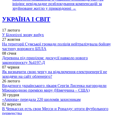
ініціює невідкладне розблокування компенсацій за
зруйноване житло у прикордонні
→
УКРАЇНА І СВІТ
17 лютого
У Білопіллі знову вибух
27 жовтня
На території Сумської громади поліція нейтралізувала бойову
частину ворожого БПЛА
08 січня
Деревина під прицілом: дискусії навколо нового
законопроєкту №4197-Д
07 червня
Як визначити свою чергу на відключення електроенергії не
заходячи на сайт обленерго?
26 лютого
Видатного українського лікаря Сергія Лисенка нагородили
Міжнародною премією миру (Німеччина – США)
30 грудня
«Аврора» передала 220 шоломів захисникам
02 вересня
В Черкассах есть свои Месси и Роналду: итоги футбольного
первенства