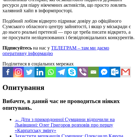
ресурси для піару нікчемних активістів, що просто ловлять
халявний хайп в інформпросторі.
Подібний лобізм відверто підриває довіру до офіційного
Сумського обласного центру зайнятості, і якщо у міськради є
до нього реальні претензії — про це треба писати відкрито, а
не просувати неліцензованих і безвідповідальних конкурентів.
Підписуйтесь
на нас у
ТЕЛЕГРАМ – там ми даємо
оперативну інформацію
Поділитися в соціальних мережах
Опитування
Вибачте, в даний час не проводиться ніяких
опитувань.
←
Діти з прикордонної Сумщини відпочили на
Львівщині: Олег Григоров розповів про першу
«Карпатську зміну»
Захистити мешканців Сумщини: Олександр Качура