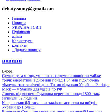
debaty.sumy@gmail.com
Головна
Новини
УКРАЇНА І СВІТ
Публікації
афіша
Карикатури
контакти
+
Додати новину
новини
Вчора
Сумщину за місяць умовно знеструмили повністю майже
тричі: енергетики відновили понад 1,34 млн підключень
«Імпульс згас за лічені дні»: Трамп відмовив Україні в Patriot, а
Маск — у Starlink для ударів по РФ
Липень під вогнем: Сумщина пережила понад 1800 атак,
загинули 32 людини
Кордон став: 6,5 тисячі вантажівок застрягли на виїзді з
України до Польщі
Ветеранам Сумщини спростять доступ до пенсій і виплат: