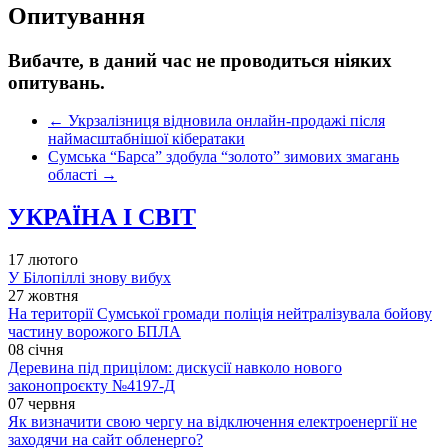
Опитування
Вибачте, в даний час не проводиться ніяких
опитувань.
←
Укрзалізниця відновила онлайн-продажі після
наймасштабнішої кібератаки
Сумська “Барса” здобула “золото” зимових змагань
області
→
УКРАЇНА І СВІТ
17 лютого
У Білопіллі знову вибух
27 жовтня
На території Сумської громади поліція нейтралізувала бойову
частину ворожого БПЛА
08 січня
Деревина під прицілом: дискусії навколо нового
законопроєкту №4197-Д
07 червня
Як визначити свою чергу на відключення електроенергії не
заходячи на сайт обленерго?