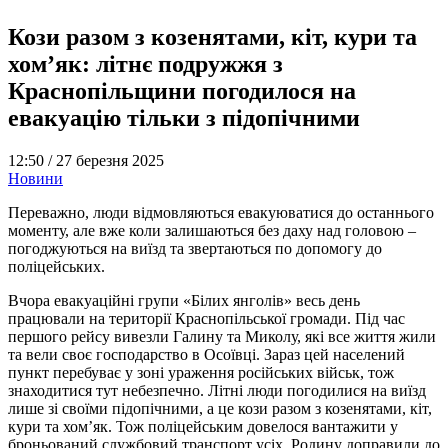
Кози разом з козенятами, кіт, кури та
хом’як: літнє подружжя з
Краснопільщини погодилося на
евакуацію тільки з підопічними
12:50 /
27 березня 2025
Новини
Переважно, люди відмовляються евакуюватися до останнього
моменту, але вже коли залишаються без даху над головою –
погоджуються на виїзд та звертаються по допомогу до
поліцейських.
Вчора евакуаційні групи «Білих янголів» весь день
працювали на території Краснопільської громади. Під час
першого рейсу вивезли Галину та Миколу, які все життя жили
та вели своє господарство в Осоївці. Зараз цей населений
пункт перебуває у зоні ураження російських військ, тож
знаходитися тут небезпечно. Літні люди погодилися на виїзд
лише зі своїми підопічними, а це кози разом з козенятами, кіт,
кури та хом’як. Тож поліцейським довелося вантажити у
броньований службовий транспорт усіх. Родину доправили до