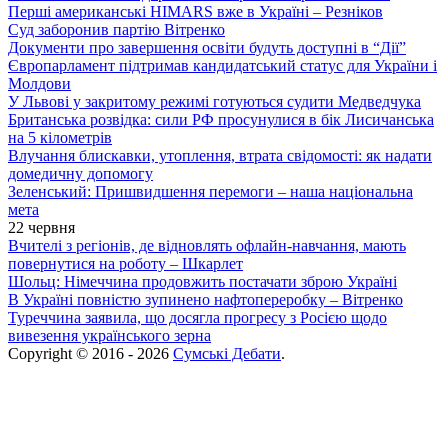
Перші американські HIMARS вже в Україні – Резніков
Суд заборонив партію Вітренко
Документи про завершення освіти будуть доступні в “Дії”
Європарламент підтримав кандидатський статус для України і
Молдови
У Львові у закритому режимі готуються судити Медведчука
Британська розвідка: сили РФ просунулися в бік Лисичанська
на 5 кілометрів
Влучання блискавки, утоплення, втрата свідомості: як надати
домедичну допомогу
Зеленський: Пришвидшення перемоги – наша національна
мета
22 червня
Вчителі з регіонів, де відновлять офлайн-навчання, мають
повернутися на роботу – Шкарлет
Шольц: Німеччина продовжить постачати зброю Україні
В Україні повністю зупинено нафтопереробку – Вітренко
Туреччина заявила, що досягла прогресу з Росією щодо
вивезення українського зерна
Copyright © 2016 - 2026
Сумські Дебати
.