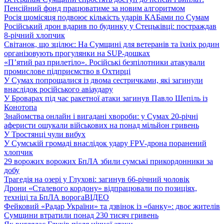
Пенсійний фонд працюватиме за новим алгоритмом
Росія щомісяця подвоює кількість ударів КАБами по Сумам
Російський дрон вдарив по будинку у Стецьківці: постраждав
8-річний хлопчик
Світанок, що зцілює: На Сумщині для ветеранів та їхніх родин
організовують прогулянки на SUP-дошках
«П’ятий раз прилетіло». Російські безпілотники атакували
промислове підприємство в Охтирці
У Сумах попрощалися із двома сестричками, які загинули
внаслідок російського авіаудару
У Броварах під час ракетної атаки загинув Павло Шепіль із
Конотопа
Знайомства онлайн і вигадані хвороби: у Сумах 20-річні
аферисти ошукали військових на понад мільйон гривень
У Тростянці чули вибух
У Сумській громаді внаслідок удару FPV-дрона поранений
хлопчик
29 ворожих ворожих БпЛА збили сумські прикордонники за
добу
Трагедія на озері у Глухові: загинув 66-річний чоловік
Дрони «Сталевого кордону» відпрацювали по позиціях,
техніці та БпЛА ворога
ВІДЕО
Фейковий «Радар України» та дзвінок із «банку»: двоє жителів
Сумщини втратили понад 230 тисяч гривень