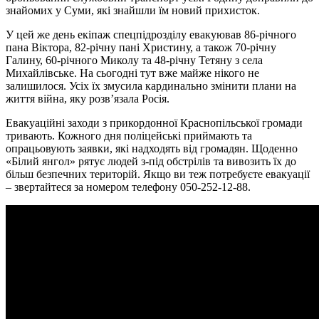
знайомих у Суми, які знайшли їм новий прихисток.
У цей же день екіпаж спецпідрозділу евакуював 86-річного
пана Віктора, 82-річну пані Христину, а також 70-річну
Галину, 60-річного Миколу та 48-річну Тетяну з села
Михайлівське. На сьогодні тут вже майже нікого не
залишилося. Усіх їх змусила кардинально змінити плани на
життя війна, яку розв’язала Росія.
Евакуаційні заходи з прикордонної Краснопільської громади
тривають. Кожного дня поліцейські приймають та
опрацьовують заявки, які надходять від громадян. Щоденно
«Білий янгол» рятує людей з-під обстрілів та вивозить їх до
більш безпечних територій. Якщо ви теж потребуєте евакуації
– звертайтеся за номером телефону 050-252-12-88.