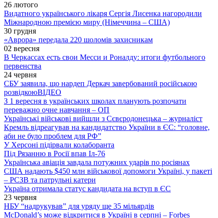
26 лютого
Видатного українського лікаря Сергія Лисенка нагородили
Міжнародною премією миру (Німеччина – США)
30 грудня
«Аврора» передала 220 шоломів захисникам
02 вересня
В Черкассах есть свои Месси и Роналду: итоги футбольного
первенства
24 червня
СБУ заявила, що нардеп Деркач завербований російською
розвідкою
ВІДЕО
З 1 вересня в українських школах планують розпочати
переважно очне навчання – ОП
Українські військові вийшли з Сєвєродонецька – журналіст
Кремль відреагував на кандидатство України в ЄС: “головне,
аби не було проблем для РФ”
У Херсоні підірвали колаборанта
Під Рязанню в Росії впав Іл-76
Українська авіація завдала потужних ударів по росіянах
США надають $450 млн військової допомоги Україні, у пакеті
– РСЗВ та патрульні катери
Україна отримала статус кандидата на вступ в ЄС
23 червня
НБУ “надрукував” для уряду ще 35 мільярдів
McDonald’s може відкритися в Україні в серпні – Forbes