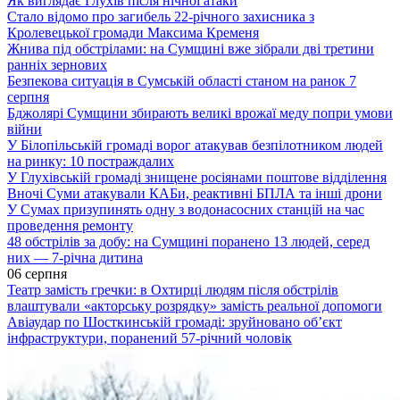
Як виглядає Глухів після нічної атаки
Стало відомо про загибель 22-річного захисника з
Кролевецької громади Максима Кременя
Жнива під обстрілами: на Сумщині вже зібрали дві третини
ранніх зернових
Безпекова ситуація в Сумській області станом на ранок 7
серпня
Бджолярі Сумщини збирають великі врожаї меду попри умови
війни
У Білопільській громаді ворог атакував безпілотником людей
на ринку: 10 постраждалих
У Глухівській громаді знищене росіянами поштове відділення
Вночі Суми атакували КАБи, реактивні БПЛА та інші дрони
У Сумах призупинять одну з водонасосних станцій на час
проведення ремонту
48 обстрілів за добу: на Сумщині поранено 13 людей, серед
них — 7-річна дитина
06 серпня
Театр замість гречки: в Охтирці людям після обстрілів
влаштували «акторську розрядку» замість реальної допомоги
Авіаудар по Шосткинській громаді: зруйновано об’єкт
інфраструктури, поранений 57-річний чоловік