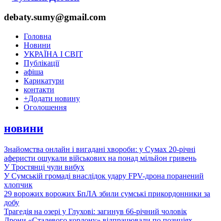
debaty.sumy@gmail.com
Головна
Новини
УКРАЇНА І СВІТ
Публікації
афіша
Карикатури
контакти
+
Додати новину
Оголошення
новини
Знайомства онлайн і вигадані хвороби: у Сумах 20-річні
аферисти ошукали військових на понад мільйон гривень
У Тростянці чули вибух
У Сумській громаді внаслідок удару FPV-дрона поранений
хлопчик
29 ворожих ворожих БпЛА збили сумські прикордонники за
добу
Трагедія на озері у Глухові: загинув 66-річний чоловік
Дрони «Сталевого кордону» відпрацювали по позиціях,