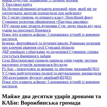
інфраструктури, поранений 57-річний чоловік
У Тростянці вибух
На Недригайлівщині шукають ворожий дрон, який міг не
здетонувати: жителів попередили про небезпеку
По 5 тисяч гривень до першого класу: Пенсійний фонд
Сумщини розпочав оформлення «Пакунка школяра»
FPV-дрони вже літають вулицями Сум: люди тікали від двох
ударів на проспекті Перемоги
Поки літо плавить асфальт: 5 книжкових історій із зимовим
настроєм
Безпека, фортифікації та підземні школи: Романько розповів
про ключові рішення сесії Сумської облради
ДБР прийшло з обшуками до податкової Сумщини: справа
стосується ймовірного хабаря
Села Шосткинської громади накрила серія ударів: частина
населених пунктів залишилася без води
P1-Sun – рекордсмен за мемами та збитими дронами
ВІДЕО
У Сумах вибухотехніки поліції та рятувальники знешкодили
500-кілограмову фугасну авіабомбу
ВІДЕО
Поки літо плавить асфальт: 5 книжкових історій із зимовим
настроєм
Майже два десятки ударів дронами та
КАБи: Ворожбянська громада