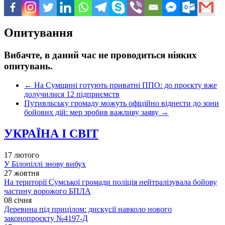
Опитування
Вибачте, в даний час не проводиться ніяких
опитувань.
←
На Сумщині готують приватні ППО: до проєкту вже
долучилися 12 підприємств
Путивльську громаду можуть офіційно віднести до зони
бойових дій: мер зробив важливу заяву
→
УКРАЇНА І СВІТ
17 лютого
У Білопіллі знову вибух
27 жовтня
На території Сумської громади поліція нейтралізувала бойову
частину ворожого БПЛА
08 січня
Деревина під прицілом: дискусії навколо нового
законопроєкту №4197-Д