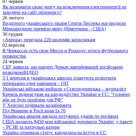
07 червня
Як визначити свою чергу на відключення електроенергії не
заходячи на сайт обленерго?
26 лютого
Видатного українського лікаря Сергія Лисенка нагородили
Міжнародною премією миру (Німеччина – США)
30 грудня
«Аврора» передала 220 шоломів захисникам
02 вересня
В Черкассах есть свои Месси и Роналду: итоги футбольного
первенства
24 червня
СБУ заявила, що нардеп Деркач завербований російською
розвідкою
ВІДЕО
З 1 вересня в українських школах планують розпочати
переважно очне навчання – ОП
Українські військові вийшли з Сєвєродонецька – журналіст
Кремль відреагував на кандидатство України в ЄС: “головне,
аби не було проблем для РФ”
У Херсоні підірвали колаборанта
Під Рязанню в Росії впав Іл-76
Українська авіація завдала потужних ударів по росіянах
США надають $450 млн військової допомоги Україні, у пакеті
– РСЗВ та патрульні катери
Україна отримала статус кандидата на вступ в ЄС