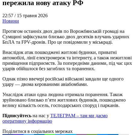
пережила нову атаку РФ
22:57 /
15 травня 2026
Новини
Протягом останніх двох днів по Ворожбянській громаді на
Сумщині зафіксували близько двох десятків влучань ударних
БпЛА та FPV-дронів. Про це повідомили у міськраді.
Внаслідок атак пошкоджені житлові будинки, приватні
автомобілі, лінії електромереж та інтернету, а також нежитлові
приміщення підприємств. За попередніми даними, під час цих
ударів обійшлося без загиблих та поранених.
Однак пізно ввечері російські військові завдали ще одного
удару — двома керованими авіабомбами.
Унаслідок атаки одна людина отримала поранення. Також
зруйновано близько п’яти житлових будинків, пошкоджено
велику кількість осель, господарських споруд і парканів.
Підписуйтесь
на нас у
ТЕЛЕГРАМ – там ми даємо
оперативну інформацію
Поділитися в соціальних мережах