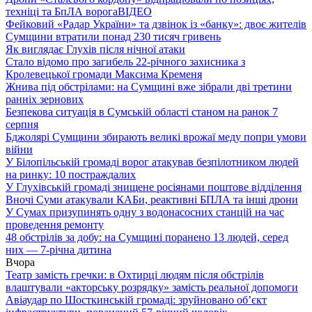
техніці та БпЛА ворога
ВІДЕО
Фейковий «Радар України» та дзвінок із «банку»: двоє жителів
Сумщини втратили понад 230 тисяч гривень
Як виглядає Глухів після нічної атаки
Стало відомо про загибель 22-річного захисника з
Кролевецької громади Максима Кременя
Жнива під обстрілами: на Сумщині вже зібрали дві третини
ранніх зернових
Безпекова ситуація в Сумській області станом на ранок 7
серпня
Бджолярі Сумщини збирають великі врожаї меду попри умови
війни
У Білопільській громаді ворог атакував безпілотником людей
на ринку: 10 постраждалих
У Глухівській громаді знищене росіянами поштове відділення
Вночі Суми атакували КАБи, реактивні БПЛА та інші дрони
У Сумах призупинять одну з водонасосних станцій на час
проведення ремонту
48 обстрілів за добу: на Сумщині поранено 13 людей, серед
них — 7-річна дитина
Вчора
Театр замість гречки: в Охтирці людям після обстрілів
влаштували «акторську розрядку» замість реальної допомоги
Авіаудар по Шосткинській громаді: зруйновано об’єкт