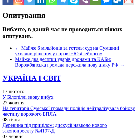
Опитування
Вибачте, в даний час не проводиться ніяких
опитувань.
←
Майже 6 мільйонів за готель: суд на Сумщині
ухвалив рішення у справі «Ювілейного»
Майже два десятки ударів дронами та КАБи:
Ворожбянська громада пережила нову атаку РФ
→
УКРАЇНА І СВІТ
17 лютого
У Білопіллі знову вибух
27 жовтня
На території Сумської громади поліція нейтралізувала бойову
частину ворожого БПЛА
08 січня
Деревина під прицілом: дискусії навколо нового
законопроєкту №4197-Д
07 червня