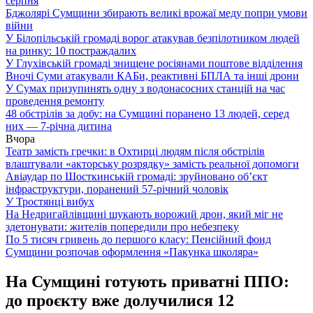
серпня
Бджолярі Сумщини збирають великі врожаї меду попри умови
війни
У Білопільській громаді ворог атакував безпілотником людей
на ринку: 10 постраждалих
У Глухівській громаді знищене росіянами поштове відділення
Вночі Суми атакували КАБи, реактивні БПЛА та інші дрони
У Сумах призупинять одну з водонасосних станцій на час
проведення ремонту
48 обстрілів за добу: на Сумщині поранено 13 людей, серед
них — 7-річна дитина
Вчора
Театр замість гречки: в Охтирці людям після обстрілів
влаштували «акторську розрядку» замість реальної допомоги
Авіаудар по Шосткинській громаді: зруйновано об’єкт
інфраструктури, поранений 57-річний чоловік
У Тростянці вибух
На Недригайлівщині шукають ворожий дрон, який міг не
здетонувати: жителів попередили про небезпеку
По 5 тисяч гривень до першого класу: Пенсійний фонд
Сумщини розпочав оформлення «Пакунка школяра»
На Сумщині готують приватні ППО:
до проєкту вже долучилися 12