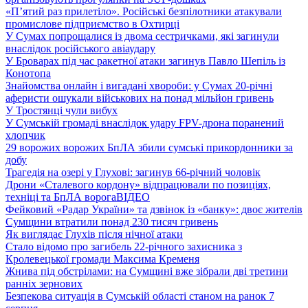
«П’ятий раз прилетіло». Російські безпілотники атакували
промислове підприємство в Охтирці
У Сумах попрощалися із двома сестричками, які загинули
внаслідок російського авіаудару
У Броварах під час ракетної атаки загинув Павло Шепіль із
Конотопа
Знайомства онлайн і вигадані хвороби: у Сумах 20-річні
аферисти ошукали військових на понад мільйон гривень
У Тростянці чули вибух
У Сумській громаді внаслідок удару FPV-дрона поранений
хлопчик
29 ворожих ворожих БпЛА збили сумські прикордонники за
добу
Трагедія на озері у Глухові: загинув 66-річний чоловік
Дрони «Сталевого кордону» відпрацювали по позиціях,
техніці та БпЛА ворога
ВІДЕО
Фейковий «Радар України» та дзвінок із «банку»: двоє жителів
Сумщини втратили понад 230 тисяч гривень
Як виглядає Глухів після нічної атаки
Стало відомо про загибель 22-річного захисника з
Кролевецької громади Максима Кременя
Жнива під обстрілами: на Сумщині вже зібрали дві третини
ранніх зернових
Безпекова ситуація в Сумській області станом на ранок 7