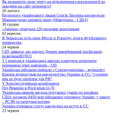
Як визначити свою чергу на відключення електроенергії не
заходячи на сайт обленерго?
26 лютого
Видатного українського лікаря Сергія Лисенка нагородили
Міжнародною премією миру (Німеччина – США)
30 грудня
«Аврора» передала 220 шоломів захисникам
02 вересня
В Черкассах есть свои Месси и Роналду: итоги футбольного
первенства
24 червня
СБУ заявила, що нардеп Деркач завербований російською
розвідкою
ВІДЕО
З 1 вересня в українських школах планують розпочати
переважно очне навчання – ОП
Українські військові вийшли з Сєвєродонецька – журналіст
Кремль відреагував на кандидатство України в ЄС: “головне,
аби не було проблем для РФ”
У Херсоні підірвали колаборанта
Під Рязанню в Росії впав Іл-76
Українська авіація завдала потужних ударів по росіянах
США надають $450 млн військової допомоги Україні, у пакеті
– РСЗВ та патрульні катери
Україна отримала статус кандидата на вступ в ЄС
23 червня