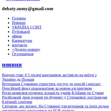
debaty.sumy@gmail.com
Головна
Новини
УКРАЇНА І СВІТ
Публікації
афіша
Карикатури
контакти
+
Додати новину
Оголошення
новини
Кордон став: 6,5 тисячі вантажівок застрягли на виїзді з
України до Польщі
Ветеранам Сумщини спростять доступ до пенсій і виплат:
Пенсійний фонд працюватиме за новим алгоритмом
Росія щомісяця подвоює кількість ударів КАБами по Сумам
Російський дрон вдарив по будинку у Стецьківці: постраждав
8-річний хлопчик
Світанок, що зцілює: На Сумщині для ветеранів та їхніх родин
організовують прогулянки на SUP-дошках