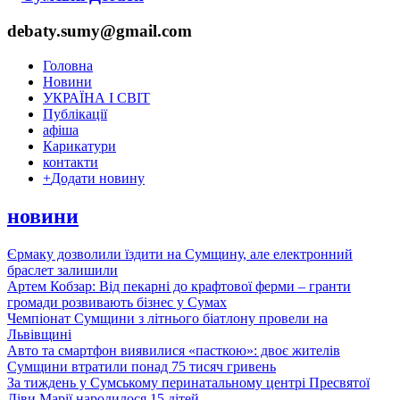
debaty.sumy@gmail.com
Головна
Новини
УКРАЇНА І СВІТ
Публікації
афіша
Карикатури
контакти
+
Додати новину
новини
Єрмаку дозволили їздити на Сумщину, але електронний
браслет залишили
Артем Кобзар: Від пекарні до крафтової ферми – гранти
громади розвивають бізнес у Сумах
Чемпіонат Сумщини з літнього біатлону провели на
Львівщині
Авто та смартфон виявилися «пасткою»: двоє жителів
Сумщини втратили понад 75 тисяч гривень
За тиждень у Сумському перинатальному центрі Пресвятої
Діви Марії народилося 15 дітей