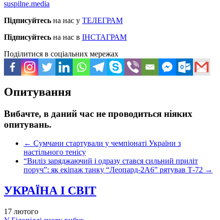
suspilne.media
Підписуйтесь
на нас у
ТЕЛЕГРАМ
Підписуйтесь
на нас в
ІНСТАГРАМ
Поділитися в соціальних мережах
Опитування
Вибачте, в даний час не проводиться ніяких
опитувань.
←
Сумчани стартували у чемпіонаті України з
настільного тенісу
“Виліз заряджаючий і одразу стався сильний приліт
поруч”: як екіпаж танку “Леопард-2А6” рятував Т-72
→
УКРАЇНА І СВІТ
17 лютого