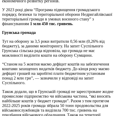
економічного розвитку регіонів.
У 2023 році діяла “Програма підвищення громадського
порядку, безпеки та територіальної оборони Недригайлівської
територіальної громади в умовах воєнного стану” з
фінансуванням
1 млн 450 тис. гривень
.
Грунська громада
Тут на оборону за 3,5 роки витратили 0,56 млн (0,26% від
бюджету), за даними моніторингу. На запит Суспільного
Грунська сільська рада відповіла, що громада не має
можливості виділити кошти на оборону Сумщини.
“Станом на 5 жовтня маємо дефіцит коштів на забезпечення
коштами захищених видатків бюджету. До кінця року маємо
дефіцит грошей на заробітні плати бюджетним установам
понад 2 млн грн”, — зазначили у відповіді на запит
Суспільного.
Також додали, що в Грунській громаді не зареєстроване жодне
промислове підприємство чи військова частина, “які вносять
найбільше коштів у бюджет громади”. Разом з тим протягом
2022-2025 років громада зібрала 50 тонн продовольства для
військовослужбовців та виділила 700 тис. гривень на
придбання військового обладнання. Також на території