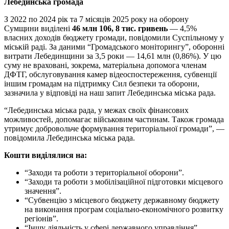
Лебединська громада
З 2022 по 2024 рік та 7 місяців 2025 року на оборону
Сумщини виділені
46 млн 106, 8 тис. гривень
— 4,5%
власних доходів бюджету громади, повідомили Суспільному у
міській раді. За даними “Громадського моніторингу”, оборонні
витрати Лебединщини за 3,5 роки — 14,61 млн (0,86%). У цю
суму не враховані, зокрема, матеріальна допомога членам
ДФТГ, обслуговування камер відеоспостереження, субвенції
іншим громадам на підтримку Сил безпеки та оборони,
зазначила у відповіді на наш запит Лебединська міська рада.
“Лебединська міська рада, у межах своїх фінансових
можливостей, допомагає військовим частинам. Також громада
утримує добровольче формування територіальної громади”, —
повідомила Лебединська міська рада.
Кошти виділялися на:
“Заходи та роботи з територіальної оборони”.
“Заходи та роботи з мобілізаційної підготовки місцевого
значення”.
“Субвенцію з місцевого бюджету державному бюджету
на виконання програм соціально-економічного розвитку
регіонів”.
“Іншу діяльність у сфері державного управління”