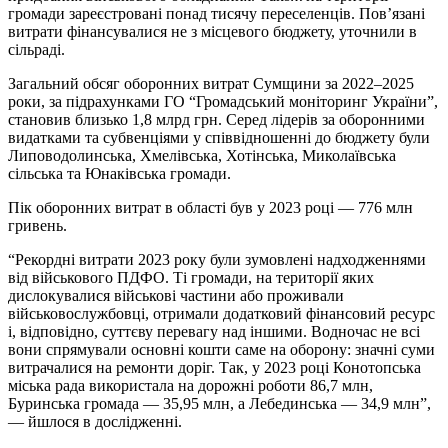
громади зареєстровані понад тисячу переселенців. Пов’язані
витрати фінансувалися не з місцевого бюджету, уточнили в
сільраді.
Загальний обсяг оборонних витрат Сумщини за 2022–2025
роки, за підрахунками ГО “Громадський моніторинг України”,
становив близько 1,8 млрд грн. Серед лідерів за оборонними
видатками та субвенціями у співвідношенні до бюджету були
Липоводолинська, Хмелівська, Хотінська, Миколаївська
сільська та Юнаківська громади.
Пік оборонних витрат в області був у 2023 році — 776 млн
гривень.
“Рекордні витрати 2023 року були зумовлені надходженнями
від військового ПДФО. Ті громади, на території яких
дислокувалися військові частини або проживали
військовослужбовці, отримали додатковий фінансовий ресурс
і, відповідно, суттєву перевагу над іншими. Водночас не всі
вони спрямували основні кошти саме на оборону: значні суми
витрачалися на ремонти доріг. Так, у 2023 році Конотопська
міська рада використала на дорожні роботи 86,7 млн,
Буринська громада — 35,95 млн, а Лебединська — 34,9 млн”,
— йшлося в дослідженні.