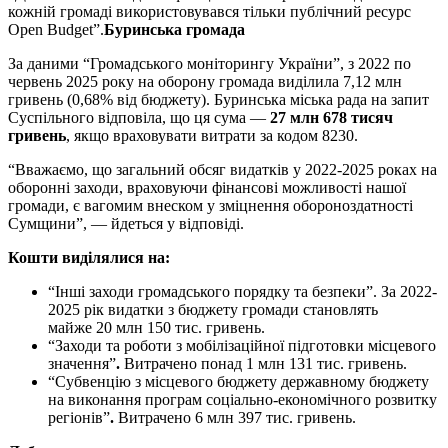
кожній громаді використовувався тільки публічний ресурс
Open Budget”.
Буринська громада
За даними “Громадського моніторингу України”, з 2022 по
червень 2025 року на оборону громада виділила 7,12 млн
гривень (0,68% від бюджету). Буринська міська рада на запит
Суспільного відповіла, що ця сума —
27 млн 678 тисяч
гривень
, якщо враховувати витрати за кодом 8230.
“Вважаємо, що загальний обсяг видатків у 2022-2025 роках на
оборонні заходи, враховуючи фінансові можливості нашої
громади, є вагомим внеском у зміцнення обороноздатності
Сумщини”, — йдеться у відповіді.
Кошти виділялися на:
“Інші заходи громадського порядку та безпеки”.
За 2022-
2025 рік видатки з бюджету громади становлять
майже
20 млн 150 тис. гривень
.
“Заходи та роботи з мобілізаційної підготовки місцевого
значення”
.
Витрачено
понад 1 млн 131 тис. гривень
.
“Субвенцію з місцевого бюджету державному бюджету
на виконання програм соціально-економічного розвитку
регіонів”
.
Витрачено
6 млн 397 тис. гривень.