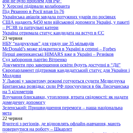
аби не було проблем для РФ”
У Херсоні підірвали колаборанта
Під Рязанню в Росії впав Іл-76
Українська авіація завдала потужних ударів по росіянах
США надають $450 млн військової допомоги Україні, у пакеті
– РСЗВ та патрульні катери
Україна отримала статус кандидата на вступ в ЄС
23 червня
НБУ “надрукував” для уряду ще 35 мільярдів
McDonald’s може відкритися в Україні в серпні – Forbes
Перші американські HIMARS вже в Україні – Резніков
Суд заборонив партію Вітренко
Документи про завершення освіти будуть доступні в “Дії”
Європарламент підтримав кандидатський статус для України і
Молдови
У Львові у закритому режимі готуються судити Медведчука
Британська розвідка: сили РФ просунулися в бік Лисичанська
на 5 кілометрів
Влучання блискавки, утоплення, втрата свідомості: як надати
домедичну допомогу
Зеленський: Пришвидшення перемоги – наша національна
мета
22 червня
Вчителі з регіонів, де відновлять офлайн-навчання, мають
повернутися на роботу – Шкарлет