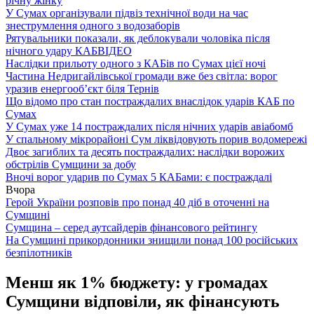
річну жінку
У Сумах організували підвіз технічної води на час
знеструмлення одного з водозаборів
Рятувальники показали, як деблокували чоловіка після
нічного удару КАБ
ВІДЕО
Наслідки прильоту одного з КАБів по Сумах цієї ночі
Частина Недригайлівської громади вже без світла: ворог
уразив енергооб’єкт біля Тернів
Що відомо про стан постраждалих внаслідок ударів КАБ по
Сумах
У Сумах уже 14 постраждалих після нічних ударів авіабомб
У спальному мікрорайоні Сум ліквідовують порив водомережі
Двоє загиблих та десять постраждалих: наслідки ворожих
обстрілів Сумщини за добу
Вночі ворог ударив по Сумах 5 КАБами: є постраждалі
Вчора
Герой України розповів про понад 40 діб в оточенні на
Сумщині
Сумщина – серед аутсайдерів фінансового рейтингу
На Сумщині прикордонники знищили понад 100 російських
безпілотників
Менш як 1% бюджету: у громадах
Сумщини відповіли, як фінансують