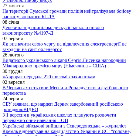
У Білопіллі знову вибух
27 жовтня
На території Сумської громади поліція нейтралізувала бойову
частину ворожого БПЛА
08 січня
Деревина під прицілом: дискусії навколо нового
законопроєкту №4197-Д
07 червня
Як визначити свою чергу на відключення електроенергії не
заходячи на сайт обленерго?
26 лютого
Видатного українського лікаря Сергія Лисенка нагородили
Міжнародною премією миру (Німеччина – США)
30 грудня
«Аврора» передала 220 шоломів захисникам
02 вересня
В Черкассах есть свои Месси и Роналду: итоги футбольного
первенства
24 червня
СБУ заявила, що нардеп Деркач завербований російською
розвідкою
ВІДЕО
З 1 вересня в українських школах планують розпочати
переважно очне навчання – ОП
Українські військові вийшли з Сєвєродонецька – журналіст
Кремль відреагував на кандидатство України в ЄС: “головне,