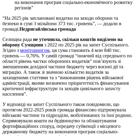
на виконання програм соціально-економічного розвитку
регіонів”
“На 2025 рік заплановані видатки на заходи оборони та
безпеки в сумі 3 мільйони 373 тис. гривень”, — додали в
громаді.
Недригайлівська громада
Селищна рада
не уточнила, скільки коштів виділено на
оборону Сумщини
з 2022 по 2025 рік на запит Суспільного.
Згідно з
моніторингом
, ця сума становить 4 млн 840 тис.
гривень — 0,76%. У самій громаді “нижчий від середнього по
області рівень частки оборонних видатків” пов’язують зі
зменшенням дохідної частини бюджету через воєнні дії та
міграцію. А також зі значною кількістю видатків за
захищеними статтями та з “виконанням рішень військової
адміністрації, якими визначено пріоритетність фінансування
критичної інфраструктури та заходів цивільного захисту
населення”.
У відповіді на запит Суспільного також повідомили, що
протягом 2022-2025 років громада фінансово підтримувала
військові частини та підрозділи, мобілізованих та їхні родини.
Спрямовували кошти на будівництво та облаштування
фортифікаційних споруд, передачу субвенції з місцевого
державному бюджету на виконання програм соціально-