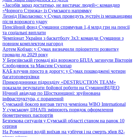
«Засобів зараз достатньо, не вистачає людей»: командир
«Чорного Стрижа» із Сумського напрямку
Леонід Ніколаєнко: у Сумах проведуть зустріч із мешканцями
після ворожого удару
Пенсійний фонд Сумщини спрямував 1,4 млрд грн на пенсії
та соціальні виплати
Чемпіонат України з баскетболу 3х3: команди Сумщини з
повним комплектом нагород
Артем Кобзар: у Сумах визначили пріоритети розвитку
громади до 2029 року
У Березівській громаді від ворожого БПЛА загинули Вікторія
Слободянюк та Максим Сухопар
КАБ влучив просто в дорогу: у Сумах пошкоджені чотири
багатоповерхівки
Прикордонники підрозділу «DESTRUCTION TEAM»
показали результати бойової роботи на Сумщині
ВІДЕО
Нічний авіаудар по Шосткинщині: зруйнована
інфраструктура, є поранений
Сумський боксер виграв титул чемпіона WBO International
У сумському ЦНАПі змінюють порядок оформлення
біометричних паспортів
Безпекова ситуація у Сумській області станом на ранок 10
серпня
На Роменщині водій виїхав на узбіччя і на смерть збив 82-