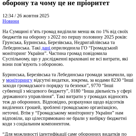
оборону та чому це не пріоритет
12:34 /
26 жовтня 2025
Новини
На Сумщині п’ять громад виділили менш як по 1% від своїх
бюджетів на оборону з 2022 по першу половину 2025 років:
Грунська, Буринська, Березівська, Недригайлівська та
Лебединська. Такі
дані
оприлюднила ГО “Громадський
моніторинг України”. Частина громад повідомила
Суспільному, що у дослідженні враховані не всі витрати, які
вони пов’язують з обороною.
Буринська, Березівська та Лебединська громади зазначили, що
у
моніторингу
відсутні видатки, зокрема, за кодами 8230 “Інші
заходи громадського порядку та безпеки”,
9770 “Інші
субвенції з місцевого бюджету”, 0180 “Інша діяльність у сфері
державного управління”. Такі витрати у громадах відносять
теж до оборонних. Відповідно, розрахунки щодо відсотків
виділених грошей, зроблені громадською організацією,
неточні. Втім у “Громадському моніторингу України” нам
відповіли, що цілеспрямовано не брали у вибірку бюджетні
коди з соціальним компонентом.
“Для можливості ідентифікації саме оборонних видатків по