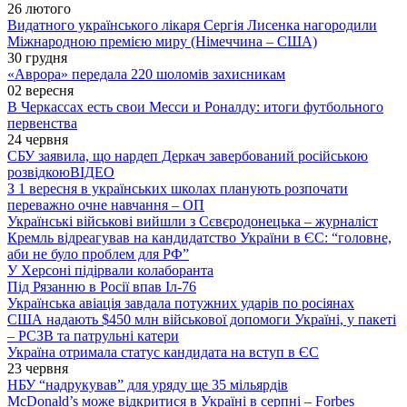
26 лютого
Видатного українського лікаря Сергія Лисенка нагородили
Міжнародною премією миру (Німеччина – США)
30 грудня
«Аврора» передала 220 шоломів захисникам
02 вересня
В Черкассах есть свои Месси и Роналду: итоги футбольного
первенства
24 червня
СБУ заявила, що нардеп Деркач завербований російською
розвідкою
ВІДЕО
З 1 вересня в українських школах планують розпочати
переважно очне навчання – ОП
Українські військові вийшли з Сєвєродонецька – журналіст
Кремль відреагував на кандидатство України в ЄС: “головне,
аби не було проблем для РФ”
У Херсоні підірвали колаборанта
Під Рязанню в Росії впав Іл-76
Українська авіація завдала потужних ударів по росіянах
США надають $450 млн військової допомоги Україні, у пакеті
– РСЗВ та патрульні катери
Україна отримала статус кандидата на вступ в ЄС
23 червня
НБУ “надрукував” для уряду ще 35 мільярдів
McDonald’s може відкритися в Україні в серпні – Forbes