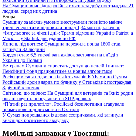
захисники зупинили п’ять ворожих штурмів за добу
На Сумщині внаслідок російських атак за добу постраждала 21
людина, серед них дитина
Вчора
Сумщину за місяць умовно знеструмили повністю майже
тричі: енергетики відновили понад 1,34 млн підключень
«Імпульс згас за лічені дні»: Трамп відмовив Україні в Patriot, а
Маск — у Starlink для ударів по РФ
Липень під вогнем: Сумщина пережила понад 1800 атак,
загинули 32 людини
Кордон став: 6,5 тисячі вантажівок застрягли на виїзді з
України до Польщі
Ветеранам Сумщини спростять доступ до пенсій і виплат:
Пенсійний фонд працюватиме за новим алгоритмом
Росія щомісяця подвоює кількість ударів КАБами по Сумам
Російський дрон вдарив по будинку у Стецьківці: постраждав
8-річний хлопчик
Світанок, що зцілює: На Сумщині для ветеранів та їхніх родин
організовують прогулянки на SUP-дошках
«П’ятий раз прилетіло». Російські безпілотники атакували
промислове підприємство в Охтирці
У Сумах попрощалися із двома сестричками, які загинули
внаслідок російського авіаудару
Мобільні заправки у Тростянці: