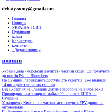
debaty.sumy@gmail.com
Головна
Новини
УКРАЇНА І СВІТ
Публікації
афіша
Карикатури
контакти
+
Додати новину
новини
Україна дала «морський імунітет» частині суден, що прямують
до портів РФ — Bloomberg
На Сумщині перевіряють доступність укриттів: уже виявили
14 випадків зачинених сховищ
Від 15 серпня на Сумщині діятиме заборона на вилов раків
Прикордонники знищили майже 90 ворожих БПЛА на
Сумщині
У напрямку Кириківки масово застосовують FPV-дрони на
оптоволокні
Чи безпечно купатися у Галенківському озері в Шостці