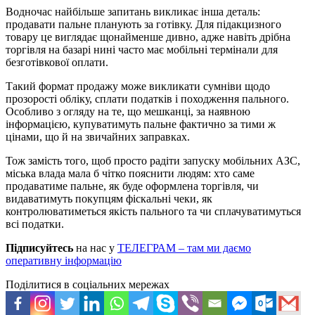
Водночас найбільше запитань викликає інша деталь:
продавати пальне планують за готівку. Для підакцизного
товару це виглядає щонайменше дивно, адже навіть дрібна
торгівля на базарі нині часто має мобільні термінали для
безготівкової оплати.
Такий формат продажу може викликати сумніви щодо
прозорості обліку, сплати податків і походження пального.
Особливо з огляду на те, що мешканці, за наявною
інформацією, купуватимуть пальне фактично за тими ж
цінами, що й на звичайних заправках.
Тож замість того, щоб просто радіти запуску мобільних АЗС,
міська влада мала б чітко пояснити людям: хто саме
продаватиме пальне, як буде оформлена торгівля, чи
видаватимуть покупцям фіскальні чеки, як
контролюватиметься якість пального та чи сплачуватимуться
всі податки.
Підписуйтесь
на нас у
ТЕЛЕГРАМ – там ми даємо
оперативну інформацію
Поділитися в соціальних мережах