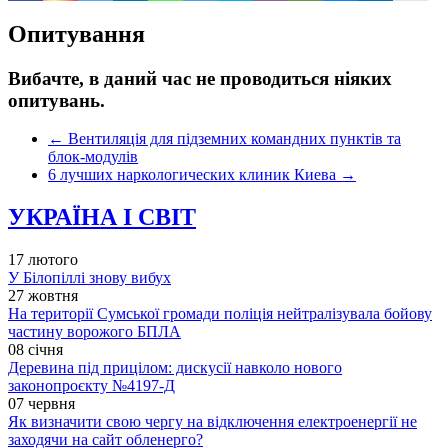
Опитування
Вибачте, в даний час не проводиться ніяких
опитувань.
←
Вентиляція для підземних командних пунктів та
блок-модулів
6 лучших наркологических клиник Киева
→
УКРАЇНА І СВІТ
17 лютого
У Білопіллі знову вибух
27 жовтня
На території Сумської громади поліція нейтралізувала бойову
частину ворожого БПЛА
08 січня
Деревина під прицілом: дискусії навколо нового
законопроєкту №4197-Д
07 червня
Як визначити свою чергу на відключення електроенергії не
заходячи на сайт обленерго?