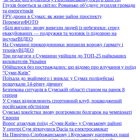
Глухів бореться за світло: Романько об’єднує зусилля громади
та енергетиків
FPV-дрони в Сумах: як живе район проспекту
Перемоги
ФОТО
«Білі янголи» знову вивезли людей із небезпеки: серед
евакуйованих — подружжя та чоловік із підозрою на
інсульт
ВІДЕО
На Сумщині прикордонники знищили ворожу гармату і
техніку
ВІДЕО
Три педагоги з Сумщини увійшли до ТОП-25 найкращих
вихователів України
Обійшлося без постраждалих: що відомо про влучання у поїзд
“Суми-Київ”
Поїхала до знайомого і зникла: у Сумах поліцейські
розшукали 14-річну дівчину
Безпекова ситуація в Сумській області станом на ранок 8
серпня
У Сумах відновлюють спортивний клуб, пошкоджений
російським обстрілом
Сумські хокеїстки знову розгромили болгарок на чемпіонаті
Європи
Ворог атакував поїзд «Суми-Київ» у Сумському районі
У центрі Сум зіткнулися Dacia та електросамокат
На Північно-Слобожанському і Курському напрямках наші