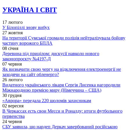
УКРАЇНА І СВІТ
17 лютого
У Білопіллі знову вибух
27 жовтня
На території Сумської громади поліція нейтралізувала бойову
частину ворожого БПЛА
08 січня
Деревина під прицілом: дискусії навколо нового
законопроєкту №4197-Д
07 червня
Як визначити свою чергу на відключення електроенергії не
заходячи на сайт обленерго?
26 лютого
Видатного українського лікаря Сергія Лисенка нагородили
Міжнародною премією миру (Німеччина – США)
30 грудня
«Аврора» передала 220 шоломів захисникам
02 вересня
В Черкассах есть свои Месси и Роналду: итоги футбольного
первенства
24 червня
СБУ заявила, що нардеп Деркач завербований російською