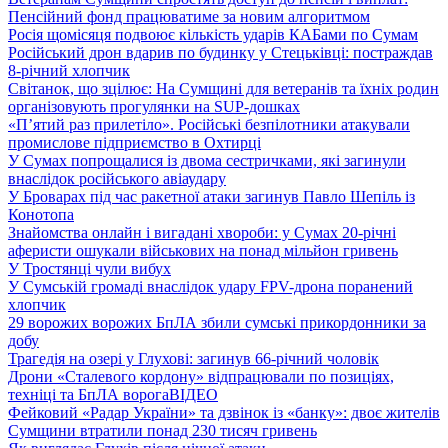
Пенсійний фонд працюватиме за новим алгоритмом
Росія щомісяця подвоює кількість ударів КАБами по Сумам
Російський дрон вдарив по будинку у Стецьківці: постраждав
8-річний хлопчик
Світанок, що зцілює: На Сумщині для ветеранів та їхніх родин
організовують прогулянки на SUP-дошках
«П’ятий раз прилетіло». Російські безпілотники атакували
промислове підприємство в Охтирці
У Сумах попрощалися із двома сестричками, які загинули
внаслідок російського авіаудару
У Броварах під час ракетної атаки загинув Павло Шепіль із
Конотопа
Знайомства онлайн і вигадані хвороби: у Сумах 20-річні
аферисти ошукали військових на понад мільйон гривень
У Тростянці чули вибух
У Сумській громаді внаслідок удару FPV-дрона поранений
хлопчик
29 ворожих ворожих БпЛА збили сумські прикордонники за
добу
Трагедія на озері у Глухові: загинув 66-річний чоловік
Дрони «Сталевого кордону» відпрацювали по позиціях,
техніці та БпЛА ворога
ВІДЕО
Фейковий «Радар України» та дзвінок із «банку»: двоє жителів
Сумщини втратили понад 230 тисяч гривень