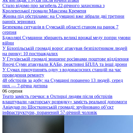
Як виглядає Глухів після нічної атаки
Стало відомо про загибель 22-річного захисника з
Кролевецької громади Максима Кременя
Жнива під обстрілами: на Сумщині вже зібрали дві третини
ранніх зернових
Безпекова ситуація в Сумській області станом на ранок 7
серпня
Бджолярі Сумщини збирають великі врожаї меду попри умови
війни
У Білопільській громаді ворог атакував безпілотником людей
на ринку: 10 постраждалих
У Глухівській громаді знищене росіянами поштове відділення
Вночі Суми атакували КАБи, реактивні БПЛА та інші дрони
У Сумах призупинять одну з водонасосних станцій на час
проведення ремонту
48 обстрілів за добу: на Сумщині поранено 13 людей, серед
них — 7-річна дитина
06 серпня
Театр замість гречки: в Охтирці людям після обстрілів
влаштували «акторську розрядку» замість реальної допомоги
Авіаудар по Шосткинській громаді: зруйновано об’єкт
інфраструктури, поранений 57-річний чоловік