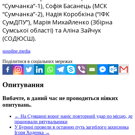
“Сумчанка”-1), Софія Басанець (МСК
“Сумчанка”-2), Надія Коробкіна (“ІФК
СумДПУ”), Марія Михайленко (Збірна
Сумської області) та Аліна Зайчук
(СОДЮСШ).
suspilne.media
Поділитися в соціальних мережах
Опитування
Вибачте, в даний час не проводиться ніяких
опитувань.
←
На Сумщині ворог наніс повторний удар по місцю, де
працювали рятувальники
У Бурині провели в останню путь загиблого захисника
Ігоря Ходенка
→