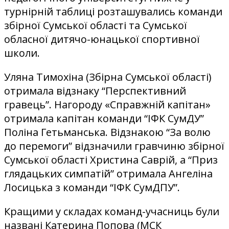
турнірній таблиці розташувались команди
збірної Сумської області та Сумської
обласної дитячо-юнацької спортивної
школи.
Уляна Тимохіна (Збірна Сумської області)
отримала відзнаку “Перспективний
гравець”. Нагороду «Справжній капітан»
отримала капітан команди “ІФК СумДУ”
Поліна Гетьманська. Відзнакою “За волю
до перемоги” відзначили гравчиню збірної
Сумської області Христина Саврій, а “Приз
глядацьких симпатій” отримала Ангеліна
Лосицька з команди “ІФК СумДПУ”.
Кращими у складах команд-учасниць були
названі Катерина Попова (МСК