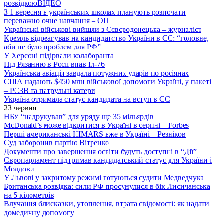
розвідкою
ВІДЕО
З 1 вересня в українських школах планують розпочати
переважно очне навчання – ОП
Українські військові вийшли з Сєвєродонецька – журналіст
Кремль відреагував на кандидатство України в ЄС: “головне,
аби не було проблем для РФ”
У Херсоні підірвали колаборанта
Під Рязанню в Росії впав Іл-76
Українська авіація завдала потужних ударів по росіянах
США надають $450 млн військової допомоги Україні, у пакеті
– РСЗВ та патрульні катери
Україна отримала статус кандидата на вступ в ЄС
23 червня
НБУ “надрукував” для уряду ще 35 мільярдів
McDonald’s може відкритися в Україні в серпні – Forbes
Перші американські HIMARS вже в Україні – Резніков
Суд заборонив партію Вітренко
Документи про завершення освіти будуть доступні в “Дії”
Європарламент підтримав кандидатський статус для України і
Молдови
У Львові у закритому режимі готуються судити Медведчука
Британська розвідка: сили РФ просунулися в бік Лисичанська
на 5 кілометрів
Влучання блискавки, утоплення, втрата свідомості: як надати
домедичну допомогу