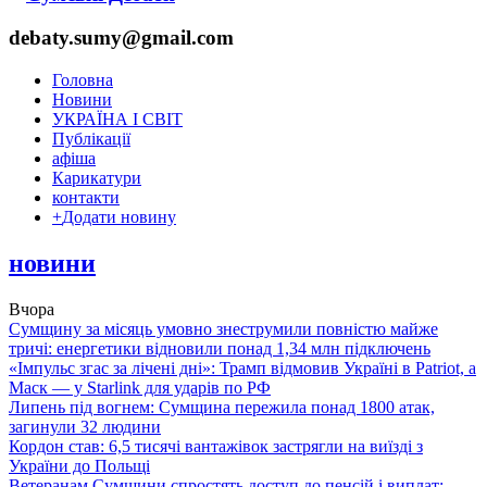
debaty.sumy@gmail.com
Головна
Новини
УКРАЇНА І СВІТ
Публікації
афіша
Карикатури
контакти
+
Додати новину
новини
Вчора
Сумщину за місяць умовно знеструмили повністю майже
тричі: енергетики відновили понад 1,34 млн підключень
«Імпульс згас за лічені дні»: Трамп відмовив Україні в Patriot, а
Маск — у Starlink для ударів по РФ
Липень під вогнем: Сумщина пережила понад 1800 атак,
загинули 32 людини
Кордон став: 6,5 тисячі вантажівок застрягли на виїзді з
України до Польщі
Ветеранам Сумщини спростять доступ до пенсій і виплат: