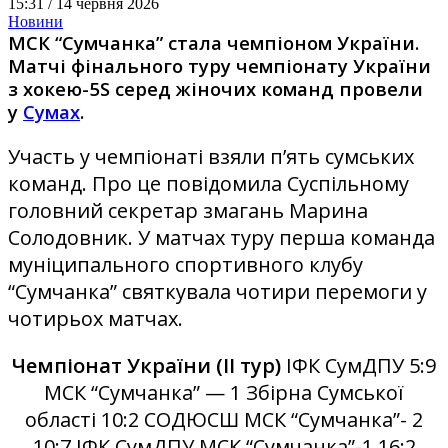
15:31 /
14 червня 2026
Новини
МСК “Сумчанка” стала чемпіоном України.
Матчі фінального туру чемпіонату України
з хокею-5S серед жіночих команд провели
у
Сумах
.
Участь у чемпіонаті взяли п’ять сумських
команд. Про це повідомила Суспільному
головний секретар змагань Марина
Солодовник. У матчах туру перша команда
муніципального спортивного клубу
“Сумчанка” святкувала чотири перемоги у
чотирьох матчах.
Чемпіонат України (ІІ тур)
ІФК СумДПУ 5:9
МСК “Сумчанка” — 1 Збірна Сумської
області 10:2 СОДЮСШ МСК “Сумчанка”- 2
10:7 ІФК СумДПУ МСК “Сумчанка”-1 16:2