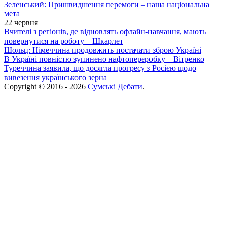
Зеленський: Пришвидшення перемоги – наша національна
мета
22 червня
Вчителі з регіонів, де відновлять офлайн-навчання, мають
повернутися на роботу – Шкарлет
Шольц: Німеччина продовжить постачати зброю Україні
В Україні повністю зупинено нафтопереробку – Вітренко
Туреччина заявила, що досягла прогресу з Росією щодо
вивезення українського зерна
Copyright © 2016 - 2026
Сумські Дебати
.