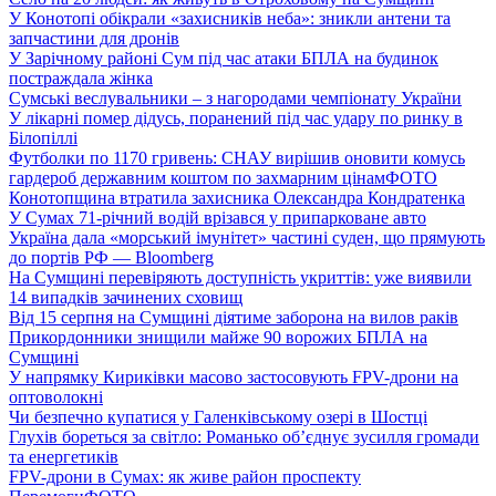
У Конотопі обікрали «захисників неба»: зникли антени та
запчастини для дронів
У Зарічному районі Сум під час атаки БПЛА на будинок
постраждала жінка
Сумські веслувальники – з нагородами чемпіонату України
У лікарні помер дідусь, поранений під час удару по ринку в
Білопіллі
Футболки по 1170 гривень: СНАУ вирішив оновити комусь
гардероб державним коштом по захмарним цінам
ФОТО
Конотопщина втратила захисника Олександра Кондратенка
У Сумах 71-річний водій врізався у припарковане авто
Україна дала «морський імунітет» частині суден, що прямують
до портів РФ — Bloomberg
На Сумщині перевіряють доступність укриттів: уже виявили
14 випадків зачинених сховищ
Від 15 серпня на Сумщині діятиме заборона на вилов раків
Прикордонники знищили майже 90 ворожих БПЛА на
Сумщині
У напрямку Кириківки масово застосовують FPV-дрони на
оптоволокні
Чи безпечно купатися у Галенківському озері в Шостці
Глухів бореться за світло: Романько об’єднує зусилля громади
та енергетиків
FPV-дрони в Сумах: як живе район проспекту