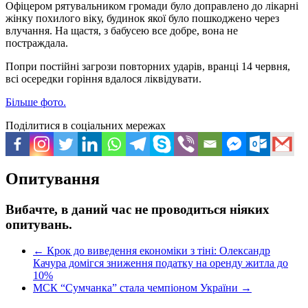
Офіцером рятувальником громади було доправлено до лікарні
жінку похилого віку, будинок якої було пошкоджено через
влучання. На щастя, з бабусею все добре, вона не
постраждала.
Попри постійні загрози повторних ударів, вранці 14 червня,
всі осередки горіння вдалося ліквідувати.
Більше фото.
Поділитися в соціальних мережах
Опитування
Вибачте, в даний час не проводиться ніяких
опитувань.
←
Крок до виведення економіки з тіні: Олександр
Качура домігся зниження податку на оренду житла до
10%
МСК “Сумчанка” стала чемпіоном України
→