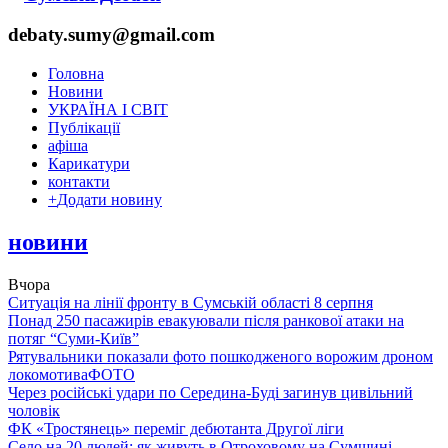
debaty.sumy@gmail.com
Головна
Новини
УКРАЇНА І СВІТ
Публікації
афіша
Карикатури
контакти
+
Додати новину
новини
Вчора
Ситуація на лінії фронту в Сумській області 8 серпня
Понад 250 пасажирів евакуювали після ранкової атаки на
потяг “Суми-Київ”
Рятувальники показали фото пошкодженого ворожим дроном
локомотива
ФОТО
Через російські удари по Середина-Буді загинув цивільний
чоловік
ФК «Тростянець» переміг дебютанта Другої ліги
Село на 20 людей: як живуть в Отроховому на Сумщині