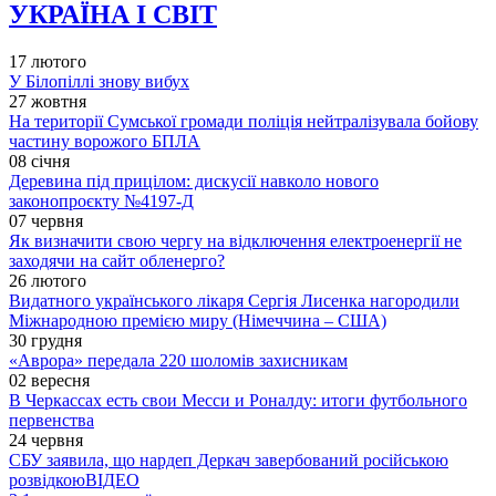
УКРАЇНА І СВІТ
17 лютого
У Білопіллі знову вибух
27 жовтня
На території Сумської громади поліція нейтралізувала бойову
частину ворожого БПЛА
08 січня
Деревина під прицілом: дискусії навколо нового
законопроєкту №4197-Д
07 червня
Як визначити свою чергу на відключення електроенергії не
заходячи на сайт обленерго?
26 лютого
Видатного українського лікаря Сергія Лисенка нагородили
Міжнародною премією миру (Німеччина – США)
30 грудня
«Аврора» передала 220 шоломів захисникам
02 вересня
В Черкассах есть свои Месси и Роналду: итоги футбольного
первенства
24 червня
СБУ заявила, що нардеп Деркач завербований російською
розвідкою
ВІДЕО