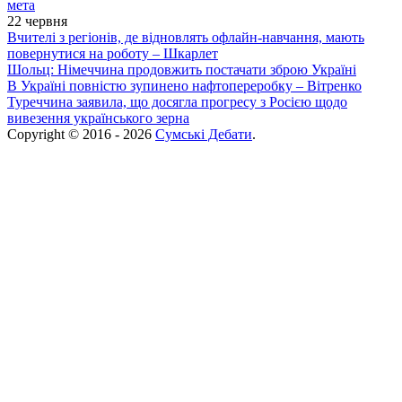
мета
22 червня
Вчителі з регіонів, де відновлять офлайн-навчання, мають
повернутися на роботу – Шкарлет
Шольц: Німеччина продовжить постачати зброю Україні
В Україні повністю зупинено нафтопереробку – Вітренко
Туреччина заявила, що досягла прогресу з Росією щодо
вивезення українського зерна
Copyright © 2016 - 2026
Сумські Дебати
.