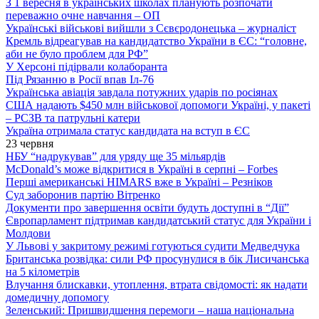
З 1 вересня в українських школах планують розпочати
переважно очне навчання – ОП
Українські військові вийшли з Сєвєродонецька – журналіст
Кремль відреагував на кандидатство України в ЄС: “головне,
аби не було проблем для РФ”
У Херсоні підірвали колаборанта
Під Рязанню в Росії впав Іл-76
Українська авіація завдала потужних ударів по росіянах
США надають $450 млн військової допомоги Україні, у пакеті
– РСЗВ та патрульні катери
Україна отримала статус кандидата на вступ в ЄС
23 червня
НБУ “надрукував” для уряду ще 35 мільярдів
McDonald’s може відкритися в Україні в серпні – Forbes
Перші американські HIMARS вже в Україні – Резніков
Суд заборонив партію Вітренко
Документи про завершення освіти будуть доступні в “Дії”
Європарламент підтримав кандидатський статус для України і
Молдови
У Львові у закритому режимі готуються судити Медведчука
Британська розвідка: сили РФ просунулися в бік Лисичанська
на 5 кілометрів
Влучання блискавки, утоплення, втрата свідомості: як надати
домедичну допомогу
Зеленський: Пришвидшення перемоги – наша національна