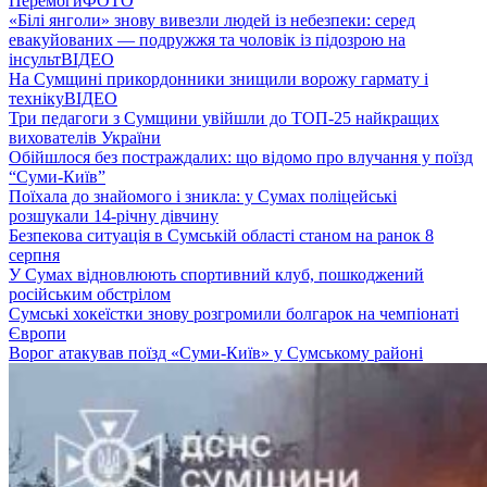
Перемоги
ФОТО
«Білі янголи» знову вивезли людей із небезпеки: серед
евакуйованих — подружжя та чоловік із підозрою на
інсульт
ВІДЕО
На Сумщині прикордонники знищили ворожу гармату і
техніку
ВІДЕО
Три педагоги з Сумщини увійшли до ТОП-25 найкращих
вихователів України
Обійшлося без постраждалих: що відомо про влучання у поїзд
“Суми-Київ”
Поїхала до знайомого і зникла: у Сумах поліцейські
розшукали 14-річну дівчину
Безпекова ситуація в Сумській області станом на ранок 8
серпня
У Сумах відновлюють спортивний клуб, пошкоджений
російським обстрілом
Сумські хокеїстки знову розгромили болгарок на чемпіонаті
Європи
Ворог атакував поїзд «Суми-Київ» у Сумському районі