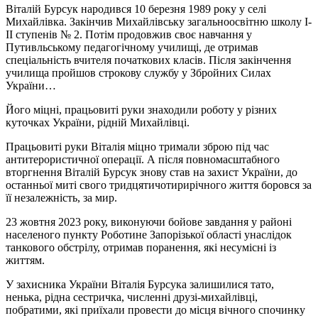
Віталій Бурсук народився 10 березня 1989 року у селі
Михайлівка. Закінчив Михайлівську загальноосвітню школу І-
ІІ ступенів № 2. Потім продовжив своє навчання у
Путивльському педагогічному училищі, де отримав
спеціальність вчителя початкових класів. Після закінчення
училища пройшов строкову службу у Збройних Силах
України…
Його міцні, працьовиті руки знаходили роботу у різних
куточках України, рідній Михайлівці.
Працьовиті руки Віталія міцно тримали зброю під час
антитерористичної операції. А після повномасштабного
вторгнення Віталій Бурсук знову став на захист України, до
останньої миті свого тридцятичотирирічного життя боровся за
її незалежність, за мир.
23 жовтня 2023 року, виконуючи бойове завдання у районі
населеного пункту Роботине Запорізької області унаслідок
танкового обстрілу, отримав поранення, які несумісні із
життям.
У захисника України Віталія Бурсука залишилися тато,
ненька, рідна сестричка, численні друзі-михайлівці,
побратими, які приїхали провести до місця вічного спочинку