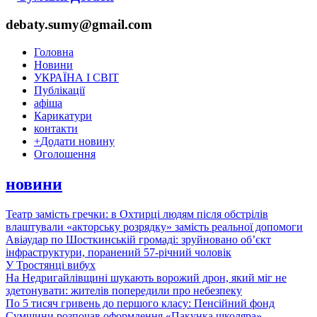
debaty.sumy@gmail.com
Головна
Новини
УКРАЇНА І СВІТ
Публікації
афіша
Карикатури
контакти
+
Додати новину
Оголошення
новини
Театр замість гречки: в Охтирці людям після обстрілів
влаштували «акторську розрядку» замість реальної допомоги
Авіаудар по Шосткинській громаді: зруйновано об’єкт
інфраструктури, поранений 57-річний чоловік
У Тростянці вибух
На Недригайлівщині шукають ворожий дрон, який міг не
здетонувати: жителів попередили про небезпеку
По 5 тисяч гривень до першого класу: Пенсійний фонд
Сумщини розпочав оформлення «Пакунка школяра»