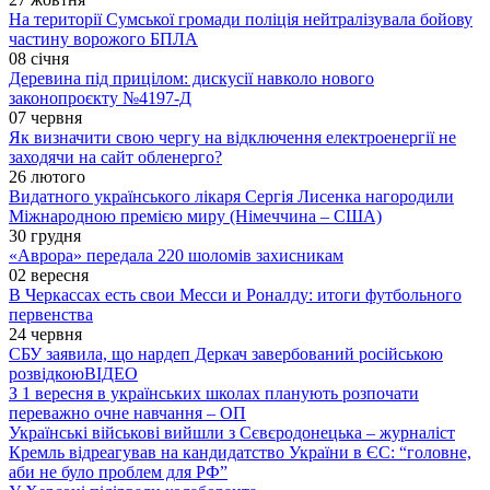
На території Сумської громади поліція нейтралізувала бойову
частину ворожого БПЛА
08 січня
Деревина під прицілом: дискусії навколо нового
законопроєкту №4197-Д
07 червня
Як визначити свою чергу на відключення електроенергії не
заходячи на сайт обленерго?
26 лютого
Видатного українського лікаря Сергія Лисенка нагородили
Міжнародною премією миру (Німеччина – США)
30 грудня
«Аврора» передала 220 шоломів захисникам
02 вересня
В Черкассах есть свои Месси и Роналду: итоги футбольного
первенства
24 червня
СБУ заявила, що нардеп Деркач завербований російською
розвідкою
ВІДЕО
З 1 вересня в українських школах планують розпочати
переважно очне навчання – ОП
Українські військові вийшли з Сєвєродонецька – журналіст
Кремль відреагував на кандидатство України в ЄС: “головне,
аби не було проблем для РФ”