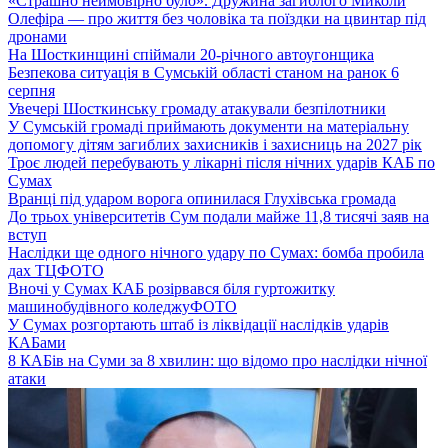
«Страшно неймовірно було». Дружина загиблого Миколи
Олефіра — про життя без чоловіка та поїздки на цвинтар під
дронами
На Шосткинщині спіймали 20-річного автоугонщика
Безпекова ситуація в Сумській області станом на ранок 6
серпня
Увечері Шосткинську громаду атакували безпілотники
У Сумській громаді приймають документи на матеріальну
допомогу дітям загиблих захисників і захисниць на 2027 рік
Троє людей перебувають у лікарні після нічних ударів КАБ по
Сумах
Вранці під ударом ворога опинилася Глухівська громада
До трьох університетів Сум подали майже 11,8 тисячі заяв на
вступ
Наслідки ще одного нічного удару по Сумах: бомба пробила
дах ТЦ
ФОТО
Вночі у Сумах КАБ розірвався біля гуртожитку
машинобудівного коледжу
ФОТО
У Сумах розгортають штаб із ліквідації наслідків ударів
КАБами
8 КАБів на Суми за 8 хвилин: що відомо про наслідки нічної
атаки