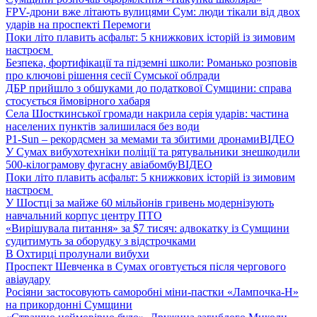
FPV-дрони вже літають вулицями Сум: люди тікали від двох
ударів на проспекті Перемоги
Поки літо плавить асфальт: 5 книжкових історій із зимовим
настроєм
Безпека, фортифікації та підземні школи: Романько розповів
про ключові рішення сесії Сумської облради
ДБР прийшло з обшуками до податкової Сумщини: справа
стосується ймовірного хабаря
Села Шосткинської громади накрила серія ударів: частина
населених пунктів залишилася без води
P1-Sun – рекордсмен за мемами та збитими дронами
ВІДЕО
У Сумах вибухотехніки поліції та рятувальники знешкодили
500-кілограмову фугасну авіабомбу
ВІДЕО
Поки літо плавить асфальт: 5 книжкових історій із зимовим
настроєм
У Шостці за майже 60 мільйонів гривень модернізують
навчальний корпус центру ПТО
«Вирішувала питання» за $7 тисяч: адвокатку із Сумщини
судитимуть за оборудку з відстрочками
В Охтирці пролунали вибухи
Проспект Шевченка в Сумах оговтується після чергового
авіаудару
Росіяни застосовують саморобні міни-пастки «Лампочка-Н»
на прикордонні Сумщини