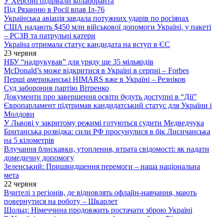
У Херсоні підірвали колаборанта
Під Рязанню в Росії впав Іл-76
Українська авіація завдала потужних ударів по росіянах
США надають $450 млн військової допомоги Україні, у пакеті
– РСЗВ та патрульні катери
Україна отримала статус кандидата на вступ в ЄС
23 червня
НБУ “надрукував” для уряду ще 35 мільярдів
McDonald’s може відкритися в Україні в серпні – Forbes
Перші американські HIMARS вже в Україні – Резніков
Суд заборонив партію Вітренко
Документи про завершення освіти будуть доступні в “Дії”
Європарламент підтримав кандидатський статус для України і
Молдови
У Львові у закритому режимі готуються судити Медведчука
Британська розвідка: сили РФ просунулися в бік Лисичанська
на 5 кілометрів
Влучання блискавки, утоплення, втрата свідомості: як надати
домедичну допомогу
Зеленський: Пришвидшення перемоги – наша національна
мета
22 червня
Вчителі з регіонів, де відновлять офлайн-навчання, мають
повернутися на роботу – Шкарлет
Шольц: Німеччина продовжить постачати зброю Україні