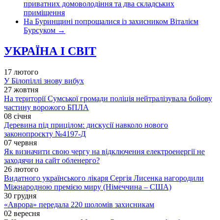
приватних домоволодіння та два складських
приміщення
На Буринщині попрощалися із захисником Віталієм
Бурсуком
→
УКРАЇНА І СВІТ
17 лютого
У Білопіллі знову вибух
27 жовтня
На території Сумської громади поліція нейтралізувала бойову
частину ворожого БПЛА
08 січня
Деревина під прицілом: дискусії навколо нового
законопроєкту №4197-Д
07 червня
Як визначити свою чергу на відключення електроенергії не
заходячи на сайт обленерго?
26 лютого
Видатного українського лікаря Сергія Лисенка нагородили
Міжнародною премією миру (Німеччина – США)
30 грудня
«Аврора» передала 220 шоломів захисникам
02 вересня