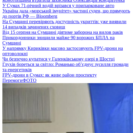
Конотопщина втратила захисника Олександра Кондратенка
У Сумах 71-річний водій врізався у припарковане авто
Україна дала «морський імунітет» частині суден, що прямують
до портів РФ — Bloomberg
На Сумщині перевіряють доступність укриттів: уже виявили
14 випадків зачинених сховищ
Від 15 серпня на Сумщині діятиме заборона на вилов раків
Прикордонники знищили майже 90 ворожих БПЛА на
Сумщині
У напрямку Кириківки масово застосовують FPV-дрони на
оптоволокні
Чи безпечно купатися у Галенківському озері в Шостці
Глухів бореться за світло: Романько об’єднує зусилля громади
та енергетиків
FPV-дрони в Сумах: як живе район проспекту
Перемоги
ФОТО