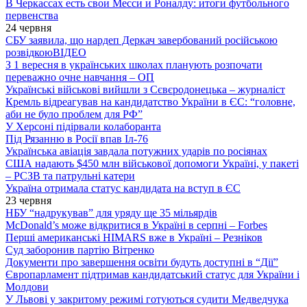
В Черкассах есть свои Месси и Роналду: итоги футбольного
первенства
24 червня
СБУ заявила, що нардеп Деркач завербований російською
розвідкою
ВІДЕО
З 1 вересня в українських школах планують розпочати
переважно очне навчання – ОП
Українські військові вийшли з Сєвєродонецька – журналіст
Кремль відреагував на кандидатство України в ЄС: “головне,
аби не було проблем для РФ”
У Херсоні підірвали колаборанта
Під Рязанню в Росії впав Іл-76
Українська авіація завдала потужних ударів по росіянах
США надають $450 млн військової допомоги Україні, у пакеті
– РСЗВ та патрульні катери
Україна отримала статус кандидата на вступ в ЄС
23 червня
НБУ “надрукував” для уряду ще 35 мільярдів
McDonald’s може відкритися в Україні в серпні – Forbes
Перші американські HIMARS вже в Україні – Резніков
Суд заборонив партію Вітренко
Документи про завершення освіти будуть доступні в “Дії”
Європарламент підтримав кандидатський статус для України і
Молдови
У Львові у закритому режимі готуються судити Медведчука