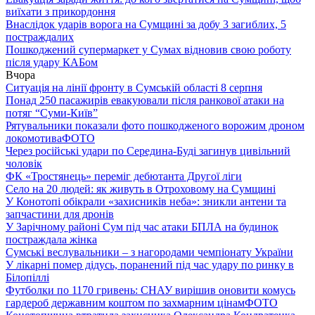
виїхати з прикордоння
Внаслідок ударів ворога на Сумщині за добу 3 загиблих, 5
постраждалих
Пошкоджений супермаркет у Сумах відновив свою роботу
після удару КАБом
Вчора
Ситуація на лінії фронту в Сумській області 8 серпня
Понад 250 пасажирів евакуювали після ранкової атаки на
потяг “Суми-Київ”
Рятувальники показали фото пошкодженого ворожим дроном
локомотива
ФОТО
Через російські удари по Середина-Буді загинув цивільний
чоловік
ФК «Тростянець» переміг дебютанта Другої ліги
Село на 20 людей: як живуть в Отроховому на Сумщині
У Конотопі обікрали «захисників неба»: зникли антени та
запчастини для дронів
У Зарічному районі Сум під час атаки БПЛА на будинок
постраждала жінка
Сумські веслувальники – з нагородами чемпіонату України
У лікарні помер дідусь, поранений під час удару по ринку в
Білопіллі
Футболки по 1170 гривень: СНАУ вирішив оновити комусь
гардероб державним коштом по захмарним цінам
ФОТО