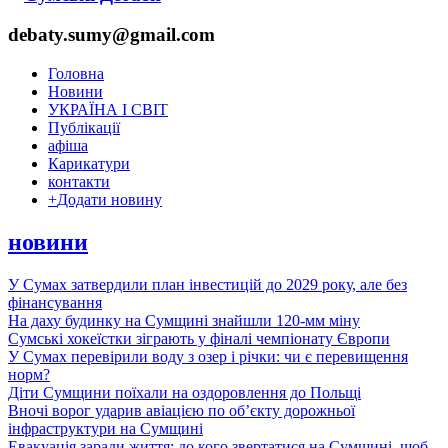
debaty.sumy@gmail.com
Головна
Новини
УКРАЇНА І СВІТ
Публікації
афіша
Карикатури
контакти
+
Додати новину
новини
У Сумах затвердили план інвестицій до 2029 року, але без
фінансування
На даху будинку на Сумщині знайшли 120-мм міну
Сумські хокеїстки зіграють у фіналі чемпіонату Європи
У Сумах перевірили воду з озер і річки: чи є перевищення
норм?
Діти Сумщини поїхали на оздоровлення до Польщі
Вночі ворог ударив авіацією по обʼєкту дорожньої
інфраструктури на Сумщині
Евакуація заради життя: до кого звертатися на Сумщині, щоб