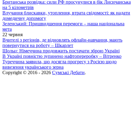
Британська розвідка: сили РФ просунулися в бік Лисичанська
на 5 кілометрів
Влучання блискавки, утоплення, втрата свідомості: як надати
домедичну допомогу
Зеленський: Пришвидшення перемоги – наша національна
мета
22 червня
Вчителі з регіонів, де відновлять офлайн-навчання, мають
повернутися на роботу – Шкарлет
Шольц: Німеччина продовжить постачати зброю Україні
В Україні повністю зупинено нафтопереробку – Вітренко
Туреччина заявила, що досягла прогресу з Росією щодо
вивезення українського зерна
Copyright © 2016 - 2026
Сумські Дебати
.