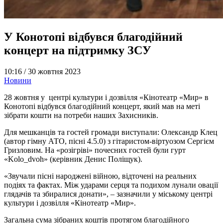
У Конотопі відбувся благодійний
концерт на підтримку ЗСУ
10:16 /
30 жовтня 2023
Новини
28 жовтня у центрі культури і дозвілля «Кінотеатр «Мир» в
Конотопі відбувся благодійний концерт, який мав на меті
зібрати кошти на потреби наших Захисників.
Для мешканців та гостей громади виступали: Олександр Клец
(автор гімну АТО, пісні 4.5.0) з гітаристом-віртуозом Сергієм
Гризловим. На «розігріві» почесних гостей були гурт
«Kolo_dvoh» (керівник Денис Поліщук).
«Звучали пісні народжені війною, відточені на реальних
подіях та фактах. Між ударами серця та подихом лунали овації
глядачів та збиралися донати», – зазначили у міському центрі
культури і дозвілля «Кінотеатр «Мир».
Загальна сума зібраних коштів протягом благодійного