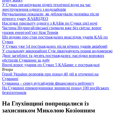
річну жінку
У Сумах організували підвіз технічної води на час
знеструмлення одного з водозаборів
Рятувальники показали, як деблокували чоловіка після
нічного удару КАБ
ВІДЕО
Наслідки прильоту одного з КАБів по Сумах цієї ночі
Частина Недригайлівської громади вже без світла: ворог
уразив енергооб’єкт біля Тернів
Що відомо про стан постраждалих внаслідок ударів КАБ по
Сумах
У Сумах уже 14 постраждалих після нічних ударів авіабомб
У спальному мікрорайоні Сум ліквідовують порив водомережі
Двоє загиблих та десять постраждалих: наслідки ворожих
обстрілів Сумщини за добу
Вночі ворог ударив по Сумах 5 КАБами: є постраждалі
Вчора
Герой України розповів про понад 40 діб в оточенні на
Сумщині
Сумщина – серед аутсайдерів фінансового рейтингу
На Сумщині прикордонники знищили понад 100 російських
безпілотників
На Глухівщині попрощалися із
захисником Миколою Козіонним