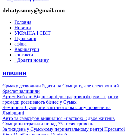
debaty.sumy@gmail.com
Головна
Новини
УКРАЇНА І СВІТ
Публікації
афіша
Карикатури
контакти
+
Додати новину
новини
Єрмаку дозволили їздити на Сумщину, але електронний
браслет залишили
Артем Кобзар: Від пекарні до крафтової ферми – гранти
громади розвивають бізнес у Сумах
Чемпіонат Сумщини з літнього біатлону провели на
Львівщині
Авто та смартфон виявилися «пасткою»: двоє жителів
Сумщини втратили понад 75 тисяч гривень
За тиждень у Сумському перинатальному центрі Пресвятої
Діви Марії народилося 15 дітей