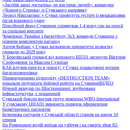
«Засобів зараз достатньо, не вистачає людей»: командир
«Чорного Стрижа» із Сумського напрямку
Леонід Ніколаєнко: у Сумах проведуть зустріч із мешканцями
після ворожого удару
Пенсійний фонд Сумщини спрямував 1,4 млрд грн на пенсії
та соціальні виплати
Чемпіонат України з баскетболу 3х3: команди Сумщини з
повним комплектом нагород
Артем Кобзар: у Сумах визначили пріоритети розвитку
громади до 2029 року
У Березівській громаді від ворожого БПЛА загинули Вікторія
Слободянюк та Максим Сухопар
КАБ влучив просто в дорогу: у Сумах пошкоджені чотири
багатоповерхівки
Прикордонники підрозділу «DESTRUCTION TEAM»
показали результати бойової роботи на Сумщині
ВІДЕО
Нічний авіаудар по Шосткинщині: зруйнована
інфраструктура, є поранений
Сумський боксер виграв титул чемпіона WBO International
У сумському ЦНАПі змінюють порядок оформлення
біометричних паспортів
Безпекова ситуація у Сумській області станом на ранок 10
серпня
На Роменщині водій виїхав на узбіччя і на смерть збив 82-