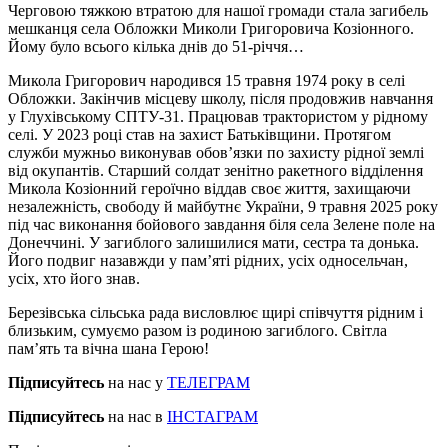
Черговою тяжкою втратою для нашої громади стала загибель
мешканця села Обложки Миколи Григоровича Козіонного.
Йому було всього кілька днів до 51-річчя…
Микола Григорович народився 15 травня 1974 року в селі
Обложки. Закінчив місцеву школу, після продовжив навчання
у Глухівському СПТУ-31. Працював трактористом у рідному
селі. У 2023 році став на захист Батьківщини. Протягом
служби мужньо виконував обов’язки по захисту рідної землі
від окупантів. Старший солдат зенітно ракетного відділення
Микола Козіонний героїчно віддав своє життя, захищаючи
незалежність, свободу й майбутнє України, 9 травня 2025 року
під час виконання бойового завдання біля села Зелене поле на
Донеччині. У загиблого залишилися мати, сестра та донька.
Його подвиг назавжди у пам’яті рідних, усіх односельчан,
усіх, хто його знав.
Березівська сільська рада висловлює щирі співчуття рідним і
близьким, сумуємо разом із родиною загиблого. Світла
пам’ять та вічна шана Герою!
Підписуйтесь
на нас у
ТЕЛЕГРАМ
Підписуйтесь
на нас в
ІНСТАГРАМ