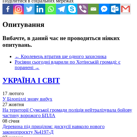
Поділитися в соціальних мережах
Опитування
Вибачте, в даний час не проводиться ніяких
опитувань.
←
Кролевець втратив ще одного захисника
Росіяни сьогодні вдарили по Хотінській громаді: є
поранені
→
УКРАЇНА І СВІТ
17 лютого
У Білопіллі знову вибух
27 жовтня
На території Сумської громади поліція нейтралізувала бойову
частину ворожого БПЛА
08 січня
Деревина під прицілом: дискусії навколо нового
законопроєкту №4197-Д