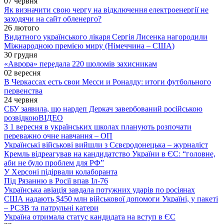
07 червня
Як визначити свою чергу на відключення електроенергії не
заходячи на сайт обленерго?
26 лютого
Видатного українського лікаря Сергія Лисенка нагородили
Міжнародною премією миру (Німеччина – США)
30 грудня
«Аврора» передала 220 шоломів захисникам
02 вересня
В Черкассах есть свои Месси и Роналду: итоги футбольного
первенства
24 червня
СБУ заявила, що нардеп Деркач завербований російською
розвідкою
ВІДЕО
З 1 вересня в українських школах планують розпочати
переважно очне навчання – ОП
Українські військові вийшли з Сєвєродонецька – журналіст
Кремль відреагував на кандидатство України в ЄС: “головне,
аби не було проблем для РФ”
У Херсоні підірвали колаборанта
Під Рязанню в Росії впав Іл-76
Українська авіація завдала потужних ударів по росіянах
США надають $450 млн військової допомоги Україні, у пакеті
– РСЗВ та патрульні катери
Україна отримала статус кандидата на вступ в ЄС