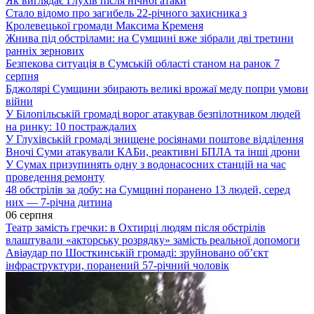
Як виглядає Глухів після нічної атаки
Стало відомо про загибель 22-річного захисника з
Кролевецької громади Максима Кременя
Жнива під обстрілами: на Сумщині вже зібрали дві третини
ранніх зернових
Безпекова ситуація в Сумській області станом на ранок 7
серпня
Бджолярі Сумщини збирають великі врожаї меду попри умови
війни
У Білопільській громаді ворог атакував безпілотником людей
на ринку: 10 постраждалих
У Глухівській громаді знищене росіянами поштове відділення
Вночі Суми атакували КАБи, реактивні БПЛА та інші дрони
У Сумах призупинять одну з водонасосних станцій на час
проведення ремонту
48 обстрілів за добу: на Сумщині поранено 13 людей, серед
них — 7-річна дитина
06 серпня
Театр замість гречки: в Охтирці людям після обстрілів
влаштували «акторську розрядку» замість реальної допомоги
Авіаудар по Шосткинській громаді: зруйновано об’єкт
інфраструктури, поранений 57-річний чоловік