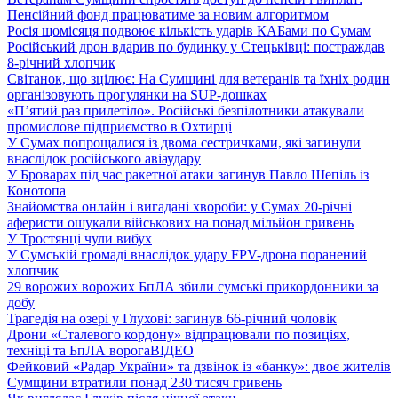
Пенсійний фонд працюватиме за новим алгоритмом
Росія щомісяця подвоює кількість ударів КАБами по Сумам
Російський дрон вдарив по будинку у Стецьківці: постраждав
8-річний хлопчик
Світанок, що зцілює: На Сумщині для ветеранів та їхніх родин
організовують прогулянки на SUP-дошках
«П’ятий раз прилетіло». Російські безпілотники атакували
промислове підприємство в Охтирці
У Сумах попрощалися із двома сестричками, які загинули
внаслідок російського авіаудару
У Броварах під час ракетної атаки загинув Павло Шепіль із
Конотопа
Знайомства онлайн і вигадані хвороби: у Сумах 20-річні
аферисти ошукали військових на понад мільйон гривень
У Тростянці чули вибух
У Сумській громаді внаслідок удару FPV-дрона поранений
хлопчик
29 ворожих ворожих БпЛА збили сумські прикордонники за
добу
Трагедія на озері у Глухові: загинув 66-річний чоловік
Дрони «Сталевого кордону» відпрацювали по позиціях,
техніці та БпЛА ворога
ВІДЕО
Фейковий «Радар України» та дзвінок із «банку»: двоє жителів
Сумщини втратили понад 230 тисяч гривень