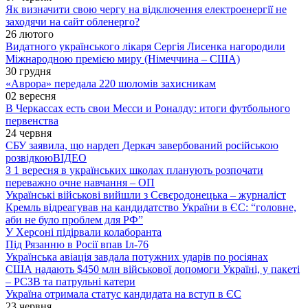
Як визначити свою чергу на відключення електроенергії не
заходячи на сайт обленерго?
26 лютого
Видатного українського лікаря Сергія Лисенка нагородили
Міжнародною премією миру (Німеччина – США)
30 грудня
«Аврора» передала 220 шоломів захисникам
02 вересня
В Черкассах есть свои Месси и Роналду: итоги футбольного
первенства
24 червня
СБУ заявила, що нардеп Деркач завербований російською
розвідкою
ВІДЕО
З 1 вересня в українських школах планують розпочати
переважно очне навчання – ОП
Українські військові вийшли з Сєвєродонецька – журналіст
Кремль відреагував на кандидатство України в ЄС: “головне,
аби не було проблем для РФ”
У Херсоні підірвали колаборанта
Під Рязанню в Росії впав Іл-76
Українська авіація завдала потужних ударів по росіянах
США надають $450 млн військової допомоги Україні, у пакеті
– РСЗВ та патрульні катери
Україна отримала статус кандидата на вступ в ЄС
23 червня