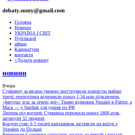
debaty.sumy@gmail.com
Головна
Новини
УКРАЇНА І СВІТ
Публікації
афіша
Карикатури
контакти
+
Додати новину
новини
Вчора
Сумщину за місяць умовно знеструмили повністю майже
тричі: енергетики відновили понад 1,34 млн підключень
«Імпульс згас за лічені дні»: Трамп відмовив Україні в Patriot, а
Маск — у Starlink для ударів по РФ
Липень під вогнем: Сумщина пережила понад 1800 атак,
загинули 32 людини
Кордон став: 6,5 тисячі вантажівок застрягли на виїзді з
України до Польщі
Ветеранам Сумщини спростять доступ до пенсій і виплат: