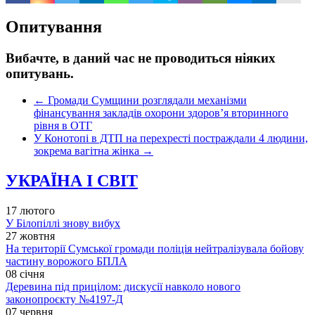
Опитування
Вибачте, в даний час не проводиться ніяких
опитувань.
←
Громади Сумщини розглядали механізми
фінансування закладів охорони здоров’я вторинного
рівня в ОТГ
У Конотопі в ДТП на перехресті постраждали 4 людини,
зокрема вагітна жінка
→
УКРАЇНА І СВІТ
17 лютого
У Білопіллі знову вибух
27 жовтня
На території Сумської громади поліція нейтралізувала бойову
частину ворожого БПЛА
08 січня
Деревина під прицілом: дискусії навколо нового
законопроєкту №4197-Д
07 червня