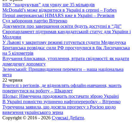
НБУ “надрукував” для уряду ще 35 мільярдів
McDonald’s може відкритися в Україні в серпні – Forbes
Перші американські HIMARS вже в Україні – Резніков
Суд заборонив партію Вітренко
Документи про завершення освіти будуть доступні в “Дії”
Європарламент підтримав кандидатський статус для України і
Молдови
У Львові у закритому режимі готуються судити Медведчука
Британська розвідка: сили РФ просунулися в бік Лисичанська
на 5 кілометрів
Влучання блискавки, утоплення, втрата свідомості: як надати
домедичну допомогу
Зеленський: Пришвидшення перемоги – наша національна
мета
22 червня
Вчителі з регіонів, де відновлять офлайн-навчання, мають
повернутися на роботу – Шкарлет
Шольц: Німеччина продовжить постачати зброю Україні
В Україні повністю зупинено нафтопереробку – Вітренко
Туреччина заявила, що досягла прогресу з Росією щодо
вивезення українського зерна
Copyright © 2016 - 2026
Сумські Дебати
.