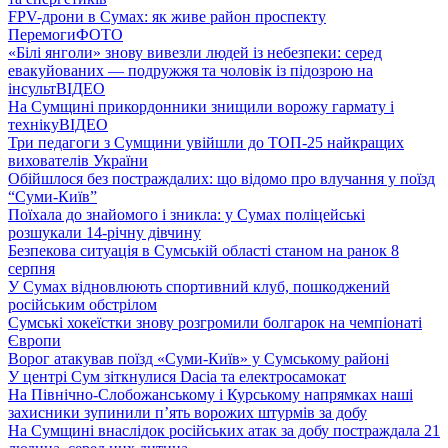
FPV-дрони в Сумах: як живе район проспекту
Перемоги
ФОТО
«Білі янголи» знову вивезли людей із небезпеки: серед
евакуйованих — подружжя та чоловік із підозрою на
інсульт
ВІДЕО
На Сумщині прикордонники знищили ворожу гармату і
техніку
ВІДЕО
Три педагоги з Сумщини увійшли до ТОП-25 найкращих
вихователів України
Обійшлося без постраждалих: що відомо про влучання у поїзд
“Суми-Київ”
Поїхала до знайомого і зникла: у Сумах поліцейські
розшукали 14-річну дівчину
Безпекова ситуація в Сумській області станом на ранок 8
серпня
У Сумах відновлюють спортивний клуб, пошкоджений
російським обстрілом
Сумські хокеїстки знову розгромили болгарок на чемпіонаті
Європи
Ворог атакував поїзд «Суми-Київ» у Сумському районі
У центрі Сум зіткнулися Dacia та електросамокат
На Північно-Слобожанському і Курському напрямках наші
захисники зупинили п’ять ворожих штурмів за добу
На Сумщині внаслідок російських атак за добу постраждала 21