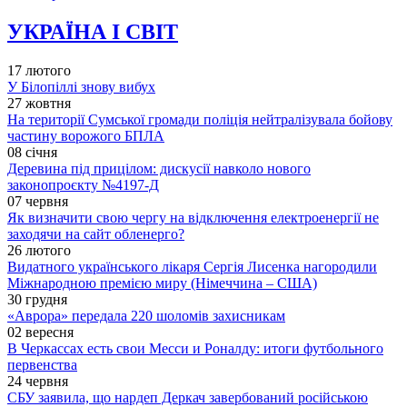
УКРАЇНА І СВІТ
17 лютого
У Білопіллі знову вибух
27 жовтня
На території Сумської громади поліція нейтралізувала бойову
частину ворожого БПЛА
08 січня
Деревина під прицілом: дискусії навколо нового
законопроєкту №4197-Д
07 червня
Як визначити свою чергу на відключення електроенергії не
заходячи на сайт обленерго?
26 лютого
Видатного українського лікаря Сергія Лисенка нагородили
Міжнародною премією миру (Німеччина – США)
30 грудня
«Аврора» передала 220 шоломів захисникам
02 вересня
В Черкассах есть свои Месси и Роналду: итоги футбольного
первенства
24 червня
СБУ заявила, що нардеп Деркач завербований російською