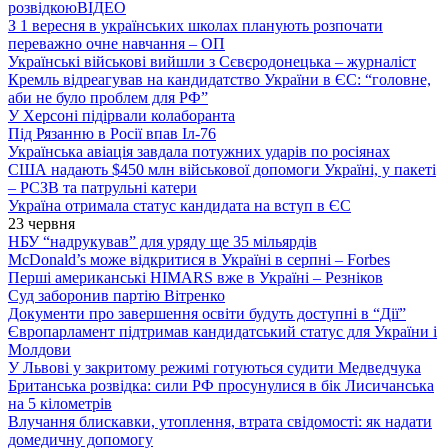
розвідкою
ВІДЕО
З 1 вересня в українських школах планують розпочати
переважно очне навчання – ОП
Українські військові вийшли з Сєвєродонецька – журналіст
Кремль відреагував на кандидатство України в ЄС: “головне,
аби не було проблем для РФ”
У Херсоні підірвали колаборанта
Під Рязанню в Росії впав Іл-76
Українська авіація завдала потужних ударів по росіянах
США надають $450 млн військової допомоги Україні, у пакеті
– РСЗВ та патрульні катери
Україна отримала статус кандидата на вступ в ЄС
23 червня
НБУ “надрукував” для уряду ще 35 мільярдів
McDonald’s може відкритися в Україні в серпні – Forbes
Перші американські HIMARS вже в Україні – Резніков
Суд заборонив партію Вітренко
Документи про завершення освіти будуть доступні в “Дії”
Європарламент підтримав кандидатський статус для України і
Молдови
У Львові у закритому режимі готуються судити Медведчука
Британська розвідка: сили РФ просунулися в бік Лисичанська
на 5 кілометрів
Влучання блискавки, утоплення, втрата свідомості: як надати
домедичну допомогу