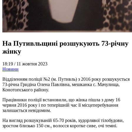
На Путивльщині розшукують 73-річну
жінку
18:19 /
11 жовтня 2023
Новини
Відділенням поліції №2 (м. Путивль) з 2016 року розшукується
73-річна Гридіна Олена Павлівна, мешканка с. Мачулища,
Конотопського району.
Працівники поліції встановили, що жінка пішла з дому 16
червня 2016 року і по теперішній час її місцеперебування
залишається невідомим.
На вигляд розшукуваній 65-70 років, худорлявої тілобудови,
зростом близько 150 см., волосся коротке сиве, очі темні.