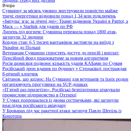
людина, серед них дитина
Вчора
Сумщину за місяць умовно знеструмили повністю майже
тричі: енергетики відновили понад 1,34 млн підключень
«Імпульс згас за лічені дні»: Трамп відмовив Україні в Patriot, а
Маск — у Starlink для ударів по РФ
Липень під вогнем: Сумщина пережила понад 1800 атак,
загинули 32 людини
Кордон став: 6,5 тисячі вантажівок застрягли на виїзді з
України до Польщі
Ветеранам Сумщини спростять доступ до пенсій і виплат:
Пенсійний фонд працюватиме за новим алгоритмом
Росія щомісяця подвоює кількість ударів КАБами по Сумам
Російський дрон вдарив по будинку у Стецьківці: постраждав
8-річний хлопчик
Світанок, що зцілює: На Сумщині для ветеранів та їхніх родин
організовують прогулянки на SUP-дошках
«П’ятий раз прилетіло». Російські безпілотники атакували
промислове підприємство в Охтирці
У Сумах попрощалися із двома сестричками, які загинули
внаслідок російського авіаудару
У Броварах під час ракетної атаки загинув Павло Шепіль із
Конотопа