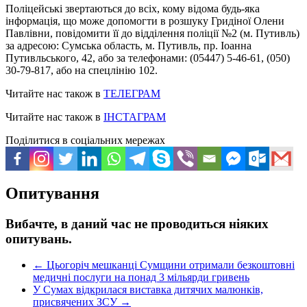
Поліцейські звертаються до всіх, кому відома будь-яка
інформація, що може допомогти в розшуку Гридіної Олени
Павлівни, повідомити її до відділення поліції №2 (м. Путивль)
за адресою: Сумська область, м. Путивль, пр. Іоанна
Путивльського, 42, або за телефонами: (05447) 5-46-61, (050)
30-79-817, або на спецлінію 102.
Читайте нас також в
ТЕЛЕГРАМ
Читайте нас також в
ІНСТАГРАМ
Поділитися в соціальних мережах
Опитування
Вибачте, в даний час не проводиться ніяких
опитувань.
←
Цьогоріч мешканці Сумщини отримали безкоштовні
медичні послуги на понад 3 мільярди гривень
У Сумах відкрилася виставка дитячих малюнків,
присвячених ЗСУ
→