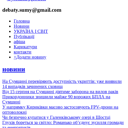
debaty.sumy@gmail.com
Головна
Новини
УКРАЇНА І СВІТ
Публікації
афіша
Карикатури
контакти
+
Додати новину
новини
На Сумщині перевіряють доступність укриттів: уже виявили
14 випадків зачинених сховищ
Від 15 серпня на Сумщині діятиме заборона на вилов раків
Прикордонники знищили майже 90 ворожих БПЛА на
Сумщині
У напрямку Кириківки масово застосовують FPV-дрони на
оптоволокні
Чи безпечно купатися у Галенківському озері в Шостці
Глухів бореться за світло: Романько об’єднує зусилля громади
та енергетиків