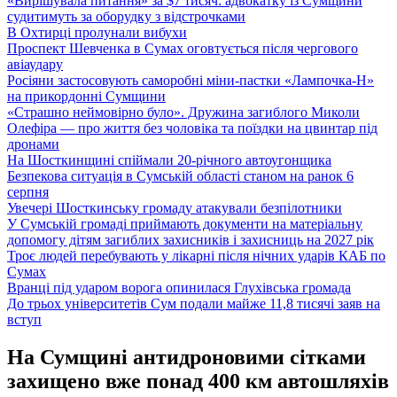
«Вирішувала питання» за $7 тисяч: адвокатку із Сумщини
судитимуть за оборудку з відстрочками
В Охтирці пролунали вибухи
Проспект Шевченка в Сумах оговтується після чергового
авіаудару
Росіяни застосовують саморобні міни-пастки «Лампочка-Н»
на прикордонні Сумщини
«Страшно неймовірно було». Дружина загиблого Миколи
Олефіра — про життя без чоловіка та поїздки на цвинтар під
дронами
На Шосткинщині спіймали 20-річного автоугонщика
Безпекова ситуація в Сумській області станом на ранок 6
серпня
Увечері Шосткинську громаду атакували безпілотники
У Сумській громаді приймають документи на матеріальну
допомогу дітям загиблих захисників і захисниць на 2027 рік
Троє людей перебувають у лікарні після нічних ударів КАБ по
Сумах
Вранці під ударом ворога опинилася Глухівська громада
До трьох університетів Сум подали майже 11,8 тисячі заяв на
вступ
На Сумщині антидроновими сітками
захищено вже понад 400 км автошляхів