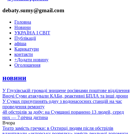
debaty.sumy@gmail.com
Головна
Новини
УКРАЇНА І СВІТ
Публікації
афіша
Карикатури
контакти
+
Додати новину
Оголошення
новини
У Глухівській громаді знищене росіянами поштове відділення
Вночі Суми атакували КАБи, реактивні БПЛА та інші дрони
У Сумах призупинять одну з водонасосних станцій на час
проведення ремонту
48 обстрілів за добу: на Сумщині поранено 13 людей, серед
них — 7-річна дитина
Вчора
Театр замість гречки: в Охтирці людям після обстрілів
влаштували «акторську розрядку» замість реальної допомоги