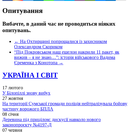
Опитування
Вибачте, в даний час не проводиться ніяких
опитувань.
←
На Охтирщині попрощалися із захисником
Олександром Скориком
“Під Покровськом наш ешелон накрили 11 ракет, як
вижив – я не знаю…”: історія військового Вадима
Єременка з Конотопа
→
УКРАЇНА І СВІТ
17 лютого
У Білопіллі знову вибух
27 жовтня
На території Сумської громади поліція нейтралізувала бойову
частину ворожого БПЛА
08 січня
Деревина під прицілом: дискусії навколо нового
законопроєкту №4197-Д
07 червня