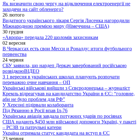
Як визначити свою чергу на відключення електроенергії не
заходячи на сайт обленерго?
26 лютого
Видатного українського лікаря Сергія Лисенка нагородили
Міжнародною премією миру (Німеччина – США)
30 грудня
«Аврора» передала 220 шоломів захисникам
02 вересня
В Черкассах есть свои Месси и Роналду: итоги футбольного
первенства
24 червня
СБУ заявила, що нардеп Деркач завербований російською
розвідкою
ВІДЕО
З 1 вересня в українських школах планують розпочати
переважно очне навчання – ОП
Українські військові вийшли з Сєвєродонецька – журналіст
Кремль відреагував на кандидатство України в ЄС: “головне,
аби не було проблем для РФ”
У Херсоні підірвали колаборанта
Під Рязанню в Росії впав Іл-76
Українська авіація завдала потужних ударів по росіянах
США надають $450 млн військової допомоги Україні, у пакеті
– РСЗВ та патрульні катери
Україна отримала статус кандидата на вступ в ЄС
23 червня