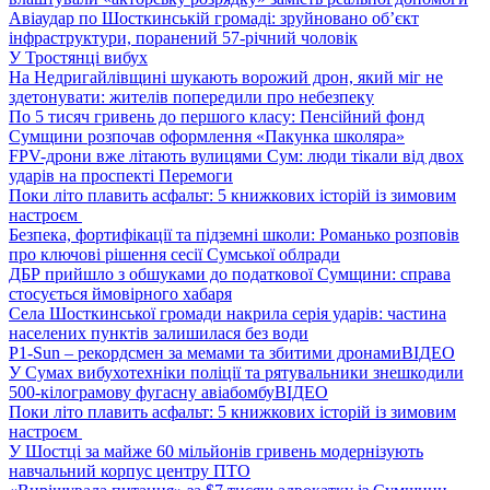
Авіаудар по Шосткинській громаді: зруйновано об’єкт
інфраструктури, поранений 57-річний чоловік
У Тростянці вибух
На Недригайлівщині шукають ворожий дрон, який міг не
здетонувати: жителів попередили про небезпеку
По 5 тисяч гривень до першого класу: Пенсійний фонд
Сумщини розпочав оформлення «Пакунка школяра»
FPV-дрони вже літають вулицями Сум: люди тікали від двох
ударів на проспекті Перемоги
Поки літо плавить асфальт: 5 книжкових історій із зимовим
настроєм
Безпека, фортифікації та підземні школи: Романько розповів
про ключові рішення сесії Сумської облради
ДБР прийшло з обшуками до податкової Сумщини: справа
стосується ймовірного хабаря
Села Шосткинської громади накрила серія ударів: частина
населених пунктів залишилася без води
P1-Sun – рекордсмен за мемами та збитими дронами
ВІДЕО
У Сумах вибухотехніки поліції та рятувальники знешкодили
500-кілограмову фугасну авіабомбу
ВІДЕО
Поки літо плавить асфальт: 5 книжкових історій із зимовим
настроєм
У Шостці за майже 60 мільйонів гривень модернізують
навчальний корпус центру ПТО