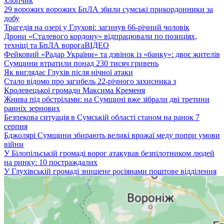
хлопчик
29 ворожих ворожих БпЛА збили сумські прикордонники за
добу
Трагедія на озері у Глухові: загинув 66-річний чоловік
Дрони «Сталевого кордону» відпрацювали по позиціях,
техніці та БпЛА ворога
ВІДЕО
Фейковий «Радар України» та дзвінок із «банку»: двоє жителів
Сумщини втратили понад 230 тисяч гривень
Як виглядає Глухів після нічної атаки
Стало відомо про загибель 22-річного захисника з
Кролевецької громади Максима Кременя
Жнива під обстрілами: на Сумщині вже зібрали дві третини
ранніх зернових
Безпекова ситуація в Сумській області станом на ранок 7
серпня
Бджолярі Сумщини збирають великі врожаї меду попри умови
війни
У Білопільській громаді ворог атакував безпілотником людей
на ринку: 10 постраждалих
У Глухівській громаді знищене росіянами поштове відділення