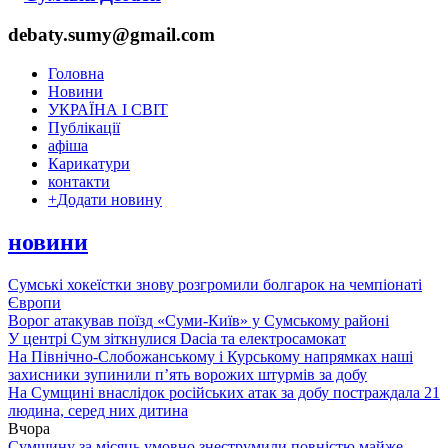
debaty.sumy@gmail.com
Головна
Новини
УКРАЇНА І СВІТ
Публікації
афіша
Карикатури
контакти
+
Додати новину
новини
Сумські хокеїстки знову розгромили болгарок на чемпіонаті
Європи
Ворог атакував поїзд «Суми-Київ» у Сумському районі
У центрі Сум зіткнулися Dacia та електросамокат
На Північно-Слобожанському і Курському напрямках наші
захисники зупинили п’ять ворожих штурмів за добу
На Сумщині внаслідок російських атак за добу постраждала 21
людина, серед них дитина
Вчора
Сумщину за місяць умовно знеструмили повністю майже