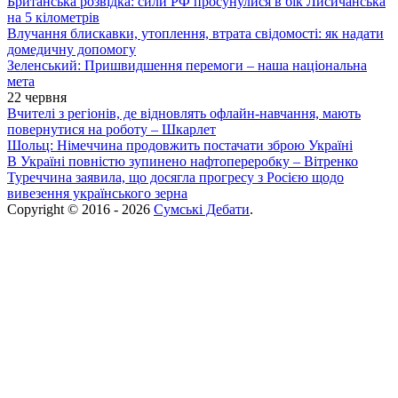
Британська розвідка: сили РФ просунулися в бік Лисичанська
на 5 кілометрів
Влучання блискавки, утоплення, втрата свідомості: як надати
домедичну допомогу
Зеленський: Пришвидшення перемоги – наша національна
мета
22 червня
Вчителі з регіонів, де відновлять офлайн-навчання, мають
повернутися на роботу – Шкарлет
Шольц: Німеччина продовжить постачати зброю Україні
В Україні повністю зупинено нафтопереробку – Вітренко
Туреччина заявила, що досягла прогресу з Росією щодо
вивезення українського зерна
Copyright © 2016 - 2026
Сумські Дебати
.