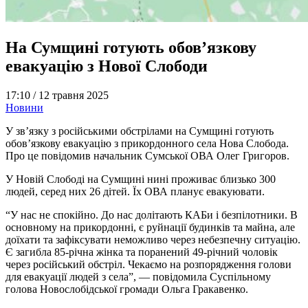
На Сумщині готують обов’язкову
евакуацію з Нової Слободи
17:10 /
12 травня 2025
Новини
У зв’язку з російськими обстрілами на Сумщині готують
обов’язкову евакуацію з прикордонного села Нова Слобода.
Про це повідомив начальник Сумської ОВА Олег Григоров.
У Новій Слободі на Сумщині нині проживає близько 300
людей, серед них 26 дітей. Їх ОВА планує евакуювати.
“У нас не спокійно. До нас долітають КАБи і безпілотники. В
основному на прикордонні, є руйнації будинків та майна, але
доїхати та зафіксувати неможливо через небезпечну ситуацію.
Є загибла 85-річна жінка та поранений 49-річний чоловік
через російський обстріл. Чекаємо на розпорядження голови
для евакуації людей з села”, — повідомила Суспільному
голова Новослобідської громади Ольга Гракавенко.