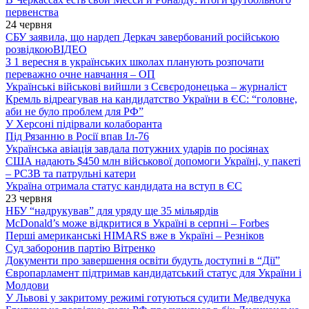
первенства
24 червня
СБУ заявила, що нардеп Деркач завербований російською
розвідкою
ВІДЕО
З 1 вересня в українських школах планують розпочати
переважно очне навчання – ОП
Українські військові вийшли з Сєвєродонецька – журналіст
Кремль відреагував на кандидатство України в ЄС: “головне,
аби не було проблем для РФ”
У Херсоні підірвали колаборанта
Під Рязанню в Росії впав Іл-76
Українська авіація завдала потужних ударів по росіянах
США надають $450 млн військової допомоги Україні, у пакеті
– РСЗВ та патрульні катери
Україна отримала статус кандидата на вступ в ЄС
23 червня
НБУ “надрукував” для уряду ще 35 мільярдів
McDonald’s може відкритися в Україні в серпні – Forbes
Перші американські HIMARS вже в Україні – Резніков
Суд заборонив партію Вітренко
Документи про завершення освіти будуть доступні в “Дії”
Європарламент підтримав кандидатський статус для України і
Молдови
У Львові у закритому режимі готуються судити Медведчука