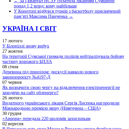
←
За I квартал НСЗУ сплатила лікарням Сумщини
понад 1,2 млрд: кому найбільше
У Конотопі відбувся турнір з баскетболу присвячений
пам’яті Максима Панченка
→
УКРАЇНА І СВІТ
17 лютого
У Білопіллі знову вибух
27 жовтня
На території Сумської громади поліція нейтралізувала бойову
частину ворожого БПЛА
08 січня
Деревина під прицілом: дискусії навколо нового
законопроєкту №4197-Д
07 червня
Як визначити свою чергу на відключення електроенергії не
заходячи на сайт обленерго?
26 лютого
Видатного українського лікаря Сергія Лисенка нагородили
Міжнародною премією миру (Німеччина – США)
30 грудня
«Аврора» передала 220 шоломів захисникам
02 вересня
В Черкассах есть свои Месси и Роналду: итоги футбольного