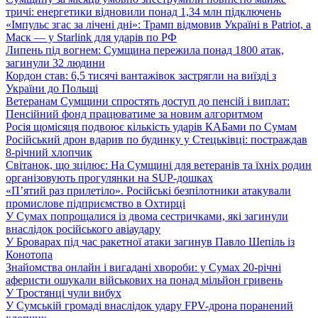
тричі: енергетики відновили понад 1,34 млн підключень
«Імпульс згас за лічені дні»: Трамп відмовив Україні в Patriot, а
Маск — у Starlink для ударів по РФ
Липень під вогнем: Сумщина пережила понад 1800 атак,
загинули 32 людини
Кордон став: 6,5 тисячі вантажівок застрягли на виїзді з
України до Польщі
Ветеранам Сумщини спростять доступ до пенсій і виплат:
Пенсійний фонд працюватиме за новим алгоритмом
Росія щомісяця подвоює кількість ударів КАБами по Сумам
Російський дрон вдарив по будинку у Стецьківці: постраждав
8-річний хлопчик
Світанок, що зцілює: На Сумщині для ветеранів та їхніх родин
організовують прогулянки на SUP-дошках
«П’ятий раз прилетіло». Російські безпілотники атакували
промислове підприємство в Охтирці
У Сумах попрощалися із двома сестричками, які загинули
внаслідок російського авіаудару
У Броварах під час ракетної атаки загинув Павло Шепіль із
Конотопа
Знайомства онлайн і вигадані хвороби: у Сумах 20-річні
аферисти ошукали військових на понад мільйон гривень
У Тростянці чули вибух
У Сумській громаді внаслідок удару FPV-дрона поранений