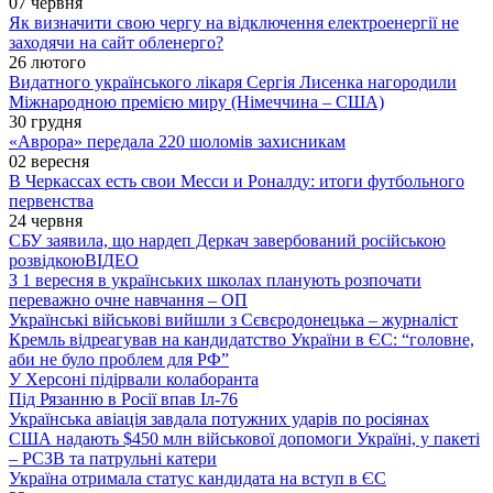
07 червня
Як визначити свою чергу на відключення електроенергії не
заходячи на сайт обленерго?
26 лютого
Видатного українського лікаря Сергія Лисенка нагородили
Міжнародною премією миру (Німеччина – США)
30 грудня
«Аврора» передала 220 шоломів захисникам
02 вересня
В Черкассах есть свои Месси и Роналду: итоги футбольного
первенства
24 червня
СБУ заявила, що нардеп Деркач завербований російською
розвідкою
ВІДЕО
З 1 вересня в українських школах планують розпочати
переважно очне навчання – ОП
Українські військові вийшли з Сєвєродонецька – журналіст
Кремль відреагував на кандидатство України в ЄС: “головне,
аби не було проблем для РФ”
У Херсоні підірвали колаборанта
Під Рязанню в Росії впав Іл-76
Українська авіація завдала потужних ударів по росіянах
США надають $450 млн військової допомоги Україні, у пакеті
– РСЗВ та патрульні катери
Україна отримала статус кандидата на вступ в ЄС