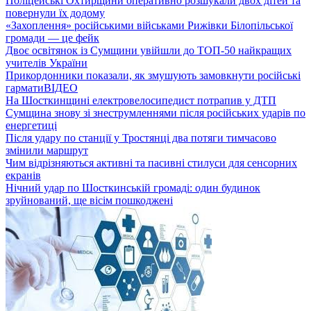
Поліцейські Охтирщини оперативно розшукали двох дітей та
повернули їх додому
«Захоплення» російськими військами Рижівки Білопільської
громади — це фейк
Двоє освітянок із Сумщини увійшли до ТОП-50 найкращих
учителів України
Прикордонники показали, як змушують замовкнути російські
гармати
ВІДЕО
На Шосткинщині електровелосипедист потрапив у ДТП
Сумщина знову зі знеструмленнями після російських ударів по
енергетиці
Після удару по станції у Тростянці два потяги тимчасово
змінили маршрут
Чим відрізняються активні та пасивні стилуси для сенсорних
екранів
Нічний удар по Шосткинській громаді: один будинок
зруйнований, ще вісім пошкоджені