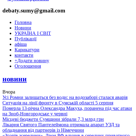
debaty.sumy@gmail.com
Головна
Новини
УКРАЇНА І СВІТ
Публікації
афіша
Карикатури
контакти
+
Додати новину
Оголошення
новини
Вчора
Усі Ромни залишаться без води: на водозаборі сталася аварія
Ситуація на лінії фронту в Сумській області 5 серпня
Померла 13-річна Олександра Макуха, поранена під час атаки
на Зноб-Новгородське у червні
Місцеві бюджети Сумщини зібрали 7,3 млрд грн
Лікарня Святого Пантелеймона отримала апарат УЗД та
обладнання від партнерів із Німеччини
«Згорів зсередини». Дрон РФ влучив в середину приватного