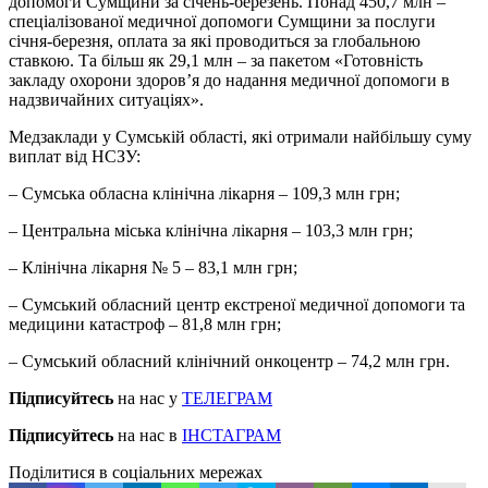
допомоги Сумщини за січень-березень. Понад 450,7 млн –
спеціалізованої медичної допомоги Сумщини за послуги
січня-березня, оплата за які проводиться за глобальною
ставкою. Та більш як 29,1 млн – за пакетом «Готовність
закладу охорони здоров’я до надання медичної допомоги в
надзвичайних ситуаціях».
Медзаклади у Сумській області, які отримали найбільшу суму
виплат від НСЗУ:
– Сумська обласна клінічна лікарня – 109,3 млн грн;
– Центральна міська клінічна лікарня – 103,3 млн грн;
– Клінічна лікарня № 5 – 83,1 млн грн;
– Сумський обласний центр екстреної медичної допомоги та
медицини катастроф – 81,8 млн грн;
– Сумський обласний клінічний онкоцентр – 74,2 млн грн.
Підписуйтесь
на нас у
ТЕЛЕГРАМ
Підписуйтесь
на нас в
ІНСТАГРАМ
Поділитися в соціальних мережах