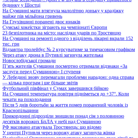
будинку у Шостці
На Сумщині мати втягнула малолітню доньку у крадіжку
майже пів мільйона гривень
На Глухівщині поранені двоє юнаків
Сумські хокеїстки зіграють на чемпіонаті Європи
23 безпілотника на місто: наслідки ударів по Тростянцю
На Сумщині на ремонті одного з відділень лікарні вкрали 152
тис. грн
Відзавтра тролейбус № 2 курсуватиме за тимчасовим графіком
Через атаку дрона в Путивлі загинула жителька
Новослобідської громади
П’ять жителів Сумщини посмертно отримали відзнаки «За
заслуги перед Сумщиною» І ступеня
У Лебедині знову перемагали проблеми нарадою: одна справа
— кілька програм і ще більше звітів
Футбольний півфінал у Сумах завершився бійкою
На Сумщині температура повітря підніметься до +37°. Коли
чекати на похолодання
Після 5 днів боротьби за життя помер поранений чоловік із
Краснопільщини
Прикордонні підрозділи знищили понад сім з половиною
десятків ворожих БпЛА у небі над Сумщиною
РФ масовано атакувала Тростянець: що відомо
У центрі Путивля через ворожу атаку загинула жінка