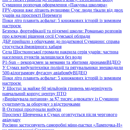
Сумщини розпочав оформлення «Пакунка школяра»
FPV-дрони вже літають вулицями Сум: люди тікали від двох
ударів на проспекті Перемоги
Поки літо плавить асфальт: 5 книжкових історій із зимовим
настроєм
Безпека, фортифікації та підземні школи: Романько розповів
про ключові рішення сесії Сумської облради
ДБР прийшло з обшуками до податкової Сумщини: справа
стосується ймовірного хабаря
Села Шосткинської громади накрила серія ударів: частина
населених пунктів залишилася без води
P1-Sun – рекордсмен за мемами та збитими дронами
ВІДЕО
У Сумах вибухотехніки поліції та рятувальники знешкодили
500-кілограмову фугасну авіабомбу
ВІДЕО
Поки літо плавить асфальт: 5 книжкових історій із зимовим
настроєм
У Шостці за майже 60 мільйонів гривень модернізують
навчальний корпус центру ПТО
«Вирішувала питання» за $7 тисяч: адвокатку із Сумщини
судитимуть за оборудку з відстрочками
В Охтирці пролунали вибухи
Проспект Шевченка в Сумах оговтується після чергового
авіаудару
Росіяни застосовують саморобні міни-пастки «Лампочка-Н»