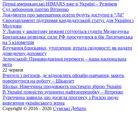
Перші американські HIMARS вже в Україні – Резніков
Суд заборонив партію Вітренко
Документи про завершення освіти будуть доступні в “Дії”
Європарламент підтримав кандидатський статус для України і
Молдови
У Львові у закритому режимі готуються судити Медведчука
Британська розвідка: сили РФ просунулися в бік Лисичанська
на 5 кілометрів
Влучання блискавки, утоплення, втрата свідомості: як надати
домедичну допомогу
Зеленський: Пришвидшення перемоги – наша національна
мета
22 червня
Вчителі з регіонів, де відновлять офлайн-навчання, мають
повернутися на роботу – Шкарлет
Шольц: Німеччина продовжить постачати зброю Україні
В Україні повністю зупинено нафтопереробку – Вітренко
Туреччина заявила, що досягла прогресу з Росією щодо
вивезення українського зерна
Copyright © 2016 - 2026
Сумські Дебати
.