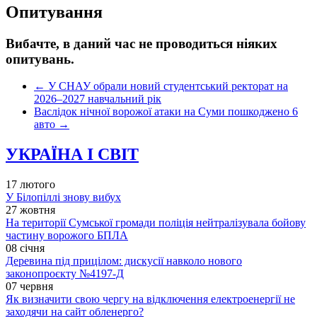
Опитування
Вибачте, в даний час не проводиться ніяких
опитувань.
←
У СНАУ обрали новий студентський ректорат на
2026–2027 навчальний рік
Васлідок нічної ворожої атаки на Суми пошкоджено 6
авто
→
УКРАЇНА І СВІТ
17 лютого
У Білопіллі знову вибух
27 жовтня
На території Сумської громади поліція нейтралізувала бойову
частину ворожого БПЛА
08 січня
Деревина під прицілом: дискусії навколо нового
законопроєкту №4197-Д
07 червня
Як визначити свою чергу на відключення електроенергії не
заходячи на сайт обленерго?