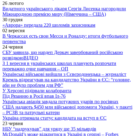
26 лютого
Видатного українського лікаря Сергія Лисенка нагородили
Міжнародною премією миру (Німеччина – США)
30 грудня
«Аврора» передала 220 шоломів захисникам
02 вересня
В Черкассах есть свои Месси и Роналду: итоги футбольного
первенства
24 червня
СБУ заявила, що нардеп Деркач завербований російською
розвідкою
ВІДЕО
З 1 вересня в українських школах планують розпочати
переважно очне навчання – ОП
Українські військові вийшли з Сєвєродонецька – журналіст
Кремль відреагував на кандидатство України в ЄС: “головне,
аби не було проблем для РФ”
У Херсоні підірвали колаборанта
Під Рязанню в Росії впав Іл-76
Українська авіація завдала потужних ударів по росіянах
США надають $450 млн військової допомоги Україні, у пакеті
– РСЗВ та патрульні катери
Україна отримала статус кандидата на вступ в ЄС
23 червня
НБУ “надрукував” для уряду ще 35 мільярдів
McDonald’s може відкритися в Україні в серпні – Forbes