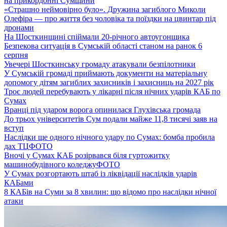
на прикордонні Сумщини
«Страшно неймовірно було». Дружина загиблого Миколи
Олефіра — про життя без чоловіка та поїздки на цвинтар під
дронами
На Шосткинщині спіймали 20-річного автоугонщика
Безпекова ситуація в Сумській області станом на ранок 6
серпня
Увечері Шосткинську громаду атакували безпілотники
У Сумській громаді приймають документи на матеріальну
допомогу дітям загиблих захисників і захисниць на 2027 рік
Троє людей перебувають у лікарні після нічних ударів КАБ по
Сумах
Вранці під ударом ворога опинилася Глухівська громада
До трьох університетів Сум подали майже 11,8 тисячі заяв на
вступ
Наслідки ще одного нічного удару по Сумах: бомба пробила
дах ТЦ
ФОТО
Вночі у Сумах КАБ розірвався біля гуртожитку
машинобудівного коледжу
ФОТО
У Сумах розгортають штаб із ліквідації наслідків ударів
КАБами
8 КАБів на Суми за 8 хвилин: що відомо про наслідки нічної
атаки