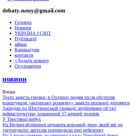
debaty.sumy@gmail.com
Головна
Новини
УКРАЇНА І СВІТ
Публікації
афіша
Карикатури
контакти
+
Додати новину
Оголошення
новини
Вчора
Театр замість гречки: в Охтирці людям після обстрілів
влаштували «акторську розрядку» замість реальної допомоги
Авіаудар по Шосткинській громаді: зруйновано об’єкт
інфраструктури, поранений 57-річний чоловік
У Тростянці вибух
На Недригайлівщині шукають ворожий дрон, який міг не
здетонувати: жителів попередили про небезпеку
По 5 тисяч гривень до першого класу: Пенсійний фонд