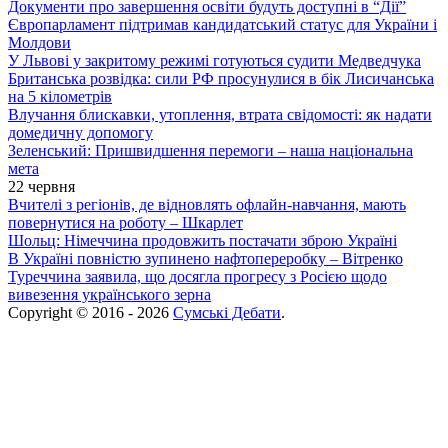
Документи про завершення освіти будуть доступні в “Дії”
Європарламент підтримав кандидатський статус для України і
Молдови
У Львові у закритому режимі готуються судити Медведчука
Британська розвідка: сили РФ просунулися в бік Лисичанська
на 5 кілометрів
Влучання блискавки, утоплення, втрата свідомості: як надати
домедичну допомогу
Зеленський: Пришвидшення перемоги – наша національна
мета
22 червня
Вчителі з регіонів, де відновлять офлайн-навчання, мають
повернутися на роботу – Шкарлет
Шольц: Німеччина продовжить постачати зброю Україні
В Україні повністю зупинено нафтопереробку – Вітренко
Туреччина заявила, що досягла прогресу з Росією щодо
вивезення українського зерна
Copyright © 2016 - 2026
Сумські Дебати
.