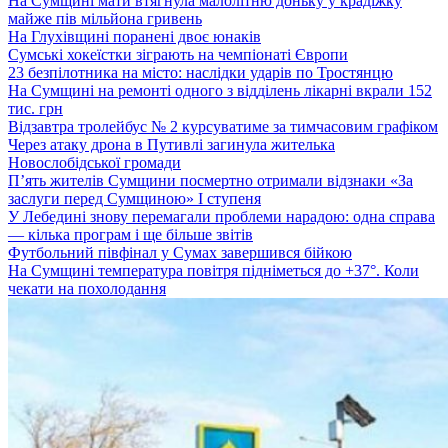
На Сумщині мати втягнула малолітню доньку у крадіжку
майже пів мільйона гривень
На Глухівщині поранені двоє юнаків
Сумські хокеїстки зіграють на чемпіонаті Європи
23 безпілотника на місто: наслідки ударів по Тростянцю
На Сумщині на ремонті одного з відділень лікарні вкрали 152
тис. грн
Відзавтра тролейбус № 2 курсуватиме за тимчасовим графіком
Через атаку дрона в Путивлі загинула жителька
Новослобідської громади
П’ять жителів Сумщини посмертно отримали відзнаки «За
заслуги перед Сумщиною» І ступеня
У Лебедині знову перемагали проблеми нарадою: одна справа
— кілька програм і ще більше звітів
Футбольний півфінал у Сумах завершився бійкою
На Сумщині температура повітря підніметься до +37°. Коли
чекати на похолодання