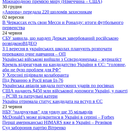
Міжнародною премією миру (Німеччина – США)
30 грудня
«Аврора» передала 220 шоломів захисникам
02 вересня
В Черкассах есть свои Месси и Роналду: итоги футбольного
первенства
24 червня
СБУ заявила, що нардеп Деркач завербований російською
розвідкою
ВІДЕО
З 1 вересня в українських школах планують розпочати
переважно очне навчання – ОП
Українські військові вийшли з Сєвєродонецька – журналіст
Кремль відреагував на кандидатство України в ЄС: “головне,
аби не було проблем для РФ”
У Херсоні підірвали колаборанта
Під Рязанню в Росії впав Іл-76
Українська авіація завдала потужних ударів по росіянах
США надають $450 млн військової допомоги Україні, у пакеті
– РСЗВ та патрульні катери
Україна отримала статус кандидата на вступ в ЄС
23 червня
НБУ “надрукував” для уряду ще 35 мільярдів
McDonald’s може відкритися в Україні в серпні – Forbes
Перші американські HIMARS вже в Україні – Резніков
Суд заборонив партію Вітренко