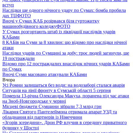
вступ
Наслідки ще одного нічного удару по Сумах: бомба пробила
дах ТЦ
ФОТО
Вночі у Сумах КАБ розірвався біля гуртожитку
машинобудівного коледжу
ФОТО
У Сумах розгортають штаб із ліквідації наслідків ударів
КАБами
8 КАБів на Суми за 8 хвилин: що відомо про наслідки нічної
атаки
Наслідки ударів по Сумщині за добу: троє людей загинули, ще
19 постраждали
Відомо про 12 постраждалих внаслідок нічних ударів КАБами
по Сумах
Вночі Суми масовано атакували КАБами
Вчора
Усі Ромни залишаться без води: на водозаборі сталася аварія
Ситуація на лінії фронту в Сумській області 5 серпня
Померла 13-річна Олександра Макуха, поранена під час атаки
на Зноб-Новгородське у червні
Місцеві бюджети Сумщини зібрали 7,3 млрд грн
Лікарня Святого Пантелеймона отримала апарат УЗД та
обладнання від партнерів із Німеччини
«Згорів зсередини». Дрон РФ влучив в середину приватного
будинку у Шостці