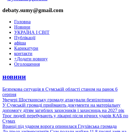
debaty.sumy@gmail.com
Головна
Новини
УКРАЇНА І СВІТ
Публікації
афіша
Карикатури
контакти
+
Додати новину
Оголошення
новини
Безпекова ситуація в Сумській області станом на ранок 6
серпня
Увечері Шосткинську громаду атакували безпілотники
У Сумській громаді приймають документи на матеріальну
допомогу дітям загиблих захисників і захисниць на 2027 рік
Троє людей перебувають у лікарні після нічних ударів КАБ по
Сумах
Вранці під ударом ворога опинилася Глухівська громада
До трьох університетів Сум подали майже 11,8 тисячі заяв на