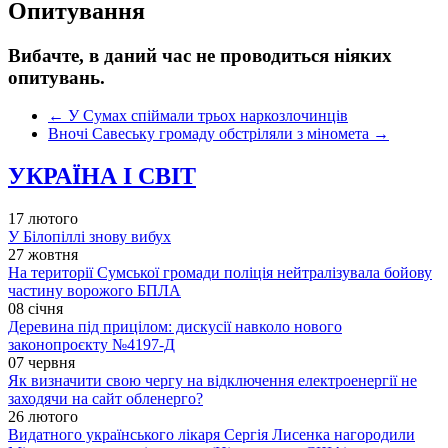
Опитування
Вибачте, в даний час не проводиться ніяких
опитувань.
←
У Сумах спіймали трьох наркозлочинців
Вночі Савеську громаду обстріляли з міномета
→
УКРАЇНА І СВІТ
17 лютого
У Білопіллі знову вибух
27 жовтня
На території Сумської громади поліція нейтралізувала бойову
частину ворожого БПЛА
08 січня
Деревина під прицілом: дискусії навколо нового
законопроєкту №4197-Д
07 червня
Як визначити свою чергу на відключення електроенергії не
заходячи на сайт обленерго?
26 лютого
Видатного українського лікаря Сергія Лисенка нагородили