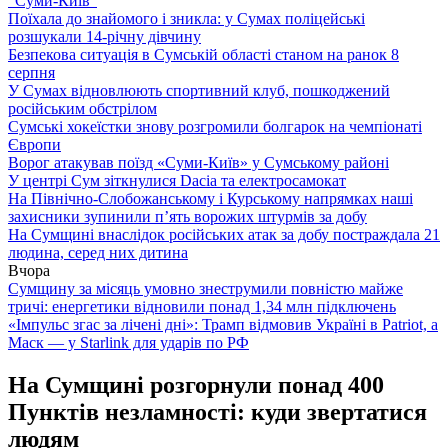
“Суми-Київ”
Поїхала до знайомого і зникла: у Сумах поліцейські
розшукали 14-річну дівчину
Безпекова ситуація в Сумській області станом на ранок 8
серпня
У Сумах відновлюють спортивний клуб, пошкоджений
російським обстрілом
Сумські хокеїстки знову розгромили болгарок на чемпіонаті
Європи
Ворог атакував поїзд «Суми-Київ» у Сумському районі
У центрі Сум зіткнулися Dacia та електросамокат
На Північно-Слобожанському і Курському напрямках наші
захисники зупинили п’ять ворожих штурмів за добу
На Сумщині внаслідок російських атак за добу постраждала 21
людина, серед них дитина
Вчора
Сумщину за місяць умовно знеструмили повністю майже
тричі: енергетики відновили понад 1,34 млн підключень
«Імпульс згас за лічені дні»: Трамп відмовив Україні в Patriot, а
Маск — у Starlink для ударів по РФ
На Сумщині розгорнули понад 400
Пунктів незламності: куди звертатися
людям