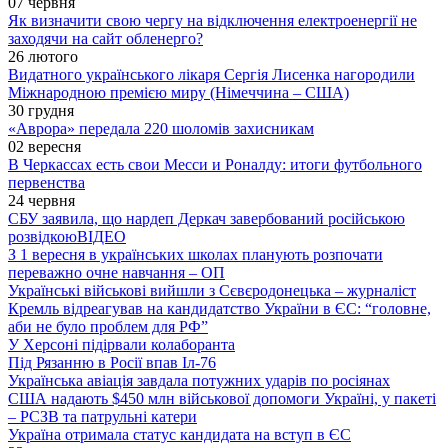
07 червня
Як визначити свою чергу на відключення електроенергії не
заходячи на сайт обленерго?
26 лютого
Видатного українського лікаря Сергія Лисенка нагородили
Міжнародною премією миру (Німеччина – США)
30 грудня
«Аврора» передала 220 шоломів захисникам
02 вересня
В Черкассах есть свои Месси и Роналду: итоги футбольного
первенства
24 червня
СБУ заявила, що нардеп Деркач завербований російською
розвідкою
ВІДЕО
З 1 вересня в українських школах планують розпочати
переважно очне навчання – ОП
Українські військові вийшли з Сєвєродонецька – журналіст
Кремль відреагував на кандидатство України в ЄС: “головне,
аби не було проблем для РФ”
У Херсоні підірвали колаборанта
Під Рязанню в Росії впав Іл-76
Українська авіація завдала потужних ударів по росіянах
США надають $450 млн військової допомоги Україні, у пакеті
– РСЗВ та патрульні катери
Україна отримала статус кандидата на вступ в ЄС