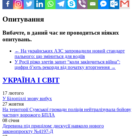
Опитування
Вибачте, в даний час не проводиться ніяких
опитувань.
←
На українських АЗС запровадили новий стандарт
пального: що зміниться для водіїв
У Росії різко злетів запит “коли закінчиться війна”:
цифри б’ють рекорди від початку вторгнення
→
УКРАЇНА І СВІТ
17 лютого
У Білопіллі знову вибух
27 жовтня
На території Сумської громади поліція нейтралізувала бойову
частину ворожого БПЛА
08 січня
Деревина під прицілом: дискусії навколо нового
законопроєкту №4197-Д