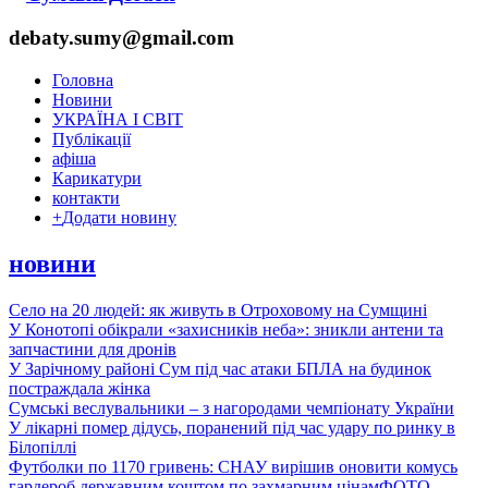
debaty.sumy@gmail.com
Головна
Новини
УКРАЇНА І СВІТ
Публікації
афіша
Карикатури
контакти
+
Додати новину
новини
Село на 20 людей: як живуть в Отроховому на Сумщині
У Конотопі обікрали «захисників неба»: зникли антени та
запчастини для дронів
У Зарічному районі Сум під час атаки БПЛА на будинок
постраждала жінка
Сумські веслувальники – з нагородами чемпіонату України
У лікарні помер дідусь, поранений під час удару по ринку в
Білопіллі
Футболки по 1170 гривень: СНАУ вирішив оновити комусь
гардероб державним коштом по захмарним цінам
ФОТО