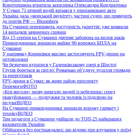
Конотопщина втратила захисника Олександра Кондратенка
У Сумах 71-річний водій врізався у припарковане авто
Україна дала «морський імунітет» частині суден, що прямують
до портів РФ — Bloomberg
На Сумщині перевіряють доступність укриттів: уже виявили
14 випадків зачинених сховищ
Від 15 серпня на Сумщині діятиме заборона на вилов раків
Прикордонники знищили майже 90 ворожих БПЛА на
Сумщині
У напрямку Кириківки масово застосовують FPV-дрони на
оптоволокні
Чи безпечно купатися у Галенківському озері в Шостці
Глухів бореться за світло: Романько об’єднує зусилля громади
та енергетиків
FPV-дрони в Сумах: як живе район проспекту
Перемоги
ФОТО
«Білі янголи» знову вивезли людей із небезпеки: серед
евакуйованих — подружжя та чоловік із підозрою на
інсульт
ВІДЕО
На Сумщині прикордонники знищили ворожу гармату і
техніку
ВІДЕО
Три педагоги з Сумщини увійшли до ТОП-25 найкращих
вихователів України
Обійшлося без постраждалих: що відомо про влучання у поїзд