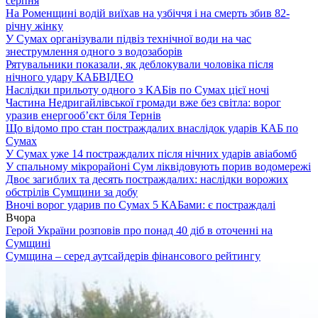
серпня
На Роменщині водій виїхав на узбіччя і на смерть збив 82-
річну жінку
У Сумах організували підвіз технічної води на час
знеструмлення одного з водозаборів
Рятувальники показали, як деблокували чоловіка після
нічного удару КАБ
ВІДЕО
Наслідки прильоту одного з КАБів по Сумах цієї ночі
Частина Недригайлівської громади вже без світла: ворог
уразив енергооб’єкт біля Тернів
Що відомо про стан постраждалих внаслідок ударів КАБ по
Сумах
У Сумах уже 14 постраждалих після нічних ударів авіабомб
У спальному мікрорайоні Сум ліквідовують порив водомережі
Двоє загиблих та десять постраждалих: наслідки ворожих
обстрілів Сумщини за добу
Вночі ворог ударив по Сумах 5 КАБами: є постраждалі
Вчора
Герой України розповів про понад 40 діб в оточенні на
Сумщині
Сумщина – серед аутсайдерів фінансового рейтингу