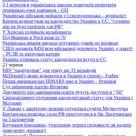
З 1 вересня в українських школах планують розпочати
переважно очне навчання – ОП
Українські військові вийшли з Сєвєродонецька – журналіст
Кремль відреагував на кандидатство України в ЄС: “головне,
аби не було проблем для РФ”
У Херсоні підірвали колаборанта
Під Рязанню в Росії впав Іл-76
Українська авіація завдала потужних ударів по росіянах
США надають $450 млн військової допомоги Україні, у пакеті
– РСЗВ та патрульні катери
Україна отримала статус кандидата на вступ в ЄС
23 червня
НБУ “надрукував” для уряду ще 35 мільярдів
McDonald’s може відкритися в Україні в серпні – Forbes
Перші американські HIMARS вже в Україні – Резніков
Суд заборонив партію Вітренко
Документи про завершення освіти будуть доступні в “Дії”
Європарламент підтримав кандидатський статус для України і
Молдови
У Львові у закритому режимі готуються судити Медведчука
Британська розвідка: сили РФ просунулися в бік Лисичанська
на 5 кілометрів
Влучання блискавки, утоплення, втрата свідомості: як надати
домедичну допомогу
Зеленський: Пришвидшення перемоги – наша національна