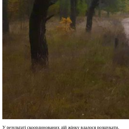
У результаті скоординованих дій жінку вдалося розшукати.