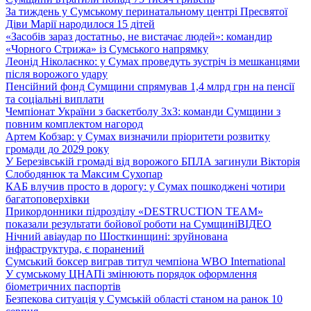
За тиждень у Сумському перинатальному центрі Пресвятої
Діви Марії народилося 15 дітей
«Засобів зараз достатньо, не вистачає людей»: командир
«Чорного Стрижа» із Сумського напрямку
Леонід Ніколаєнко: у Сумах проведуть зустріч із мешканцями
після ворожого удару
Пенсійний фонд Сумщини спрямував 1,4 млрд грн на пенсії
та соціальні виплати
Чемпіонат України з баскетболу 3х3: команди Сумщини з
повним комплектом нагород
Артем Кобзар: у Сумах визначили пріоритети розвитку
громади до 2029 року
У Березівській громаді від ворожого БПЛА загинули Вікторія
Слободянюк та Максим Сухопар
КАБ влучив просто в дорогу: у Сумах пошкоджені чотири
багатоповерхівки
Прикордонники підрозділу «DESTRUCTION TEAM»
показали результати бойової роботи на Сумщині
ВІДЕО
Нічний авіаудар по Шосткинщині: зруйнована
інфраструктура, є поранений
Сумський боксер виграв титул чемпіона WBO International
У сумському ЦНАПі змінюють порядок оформлення
біометричних паспортів
Безпекова ситуація у Сумській області станом на ранок 10