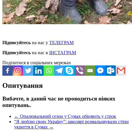
Підписуйтесь
на нас у
ТЕЛЕГРАМ
Підписуйтесь
на нас в
ІНСТАГРАМ
Поділитися в соціальних мережах
Опитування
Вибачте, в даний час не проводиться ніяких
опитувань.
←
Опалювальний сезон у Сумах обіцяють у строк
“Я люблю свою Україну”: школярі розмальовували стіни
укриття в Сумах
→