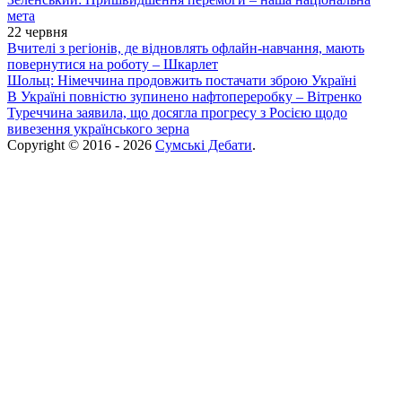
мета
22 червня
Вчителі з регіонів, де відновлять офлайн-навчання, мають
повернутися на роботу – Шкарлет
Шольц: Німеччина продовжить постачати зброю Україні
В Україні повністю зупинено нафтопереробку – Вітренко
Туреччина заявила, що досягла прогресу з Росією щодо
вивезення українського зерна
Copyright © 2016 - 2026
Сумські Дебати
.