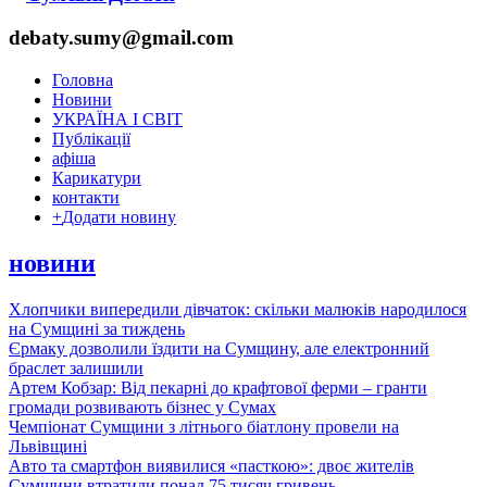
debaty.sumy@gmail.com
Головна
Новини
УКРАЇНА І СВІТ
Публікації
афіша
Карикатури
контакти
+
Додати новину
новини
Хлопчики випередили дівчаток: скільки малюків народилося
на Сумщині за тиждень
Єрмаку дозволили їздити на Сумщину, але електронний
браслет залишили
Артем Кобзар: Від пекарні до крафтової ферми – гранти
громади розвивають бізнес у Сумах
Чемпіонат Сумщини з літнього біатлону провели на
Львівщині
Авто та смартфон виявилися «пасткою»: двоє жителів
Сумщини втратили понад 75 тисяч гривень