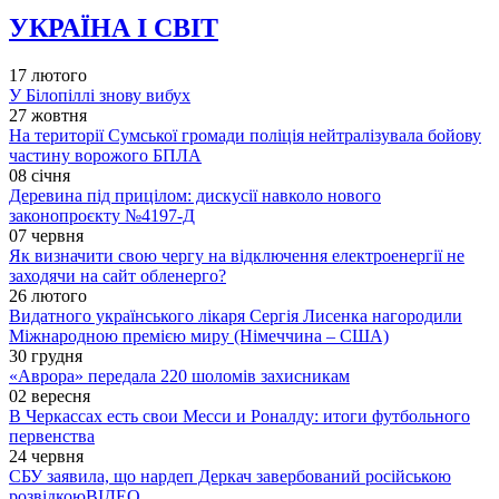
УКРАЇНА І СВІТ
17 лютого
У Білопіллі знову вибух
27 жовтня
На території Сумської громади поліція нейтралізувала бойову
частину ворожого БПЛА
08 січня
Деревина під прицілом: дискусії навколо нового
законопроєкту №4197-Д
07 червня
Як визначити свою чергу на відключення електроенергії не
заходячи на сайт обленерго?
26 лютого
Видатного українського лікаря Сергія Лисенка нагородили
Міжнародною премією миру (Німеччина – США)
30 грудня
«Аврора» передала 220 шоломів захисникам
02 вересня
В Черкассах есть свои Месси и Роналду: итоги футбольного
первенства
24 червня
СБУ заявила, що нардеп Деркач завербований російською
розвідкою
ВІДЕО