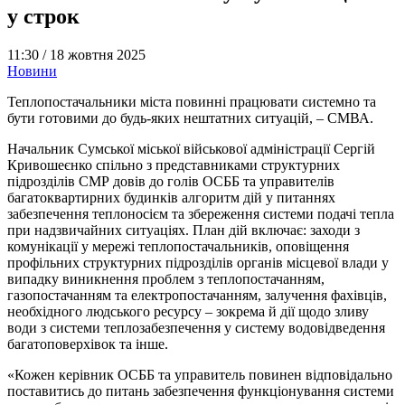
у строк
11:30 /
18 жовтня 2025
Новини
Теплопостачальники міста повинні працювати системно та
бути готовими до будь-яких нештатних ситуацій, – СМВА.
Начальник Сумської міської військової адміністрації Сергій
Кривошеєнко спільно з представниками структурних
підрозділів СМР довів до голів ОСББ та управителів
багатоквартирних будинків алгоритм дій у питаннях
забезпечення теплоносієм та збереження системи подачі тепла
при надзвичайних ситуаціях. План дій включає: заходи з
комунікації у мережі теплопостачальників, оповіщення
профільних структурних підрозділів органів місцевої влади у
випадку виникнення проблем з теплопостачанням,
газопостачанням та електропостачанням, залучення фахівців,
необхідного людського ресурсу – зокрема й дії щодо зливу
води з системи теплозабезпечення у систему водовідведення
багатоповерхівок та інше.
«Кожен керівник ОСББ та управитель повинен відповідально
поставитись до питань забезпечення функціонування системи