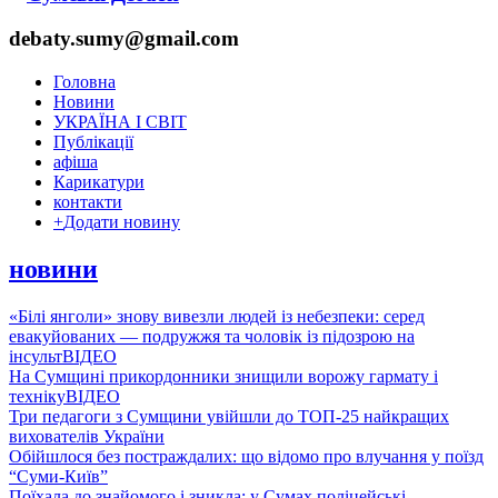
debaty.sumy@gmail.com
Головна
Новини
УКРАЇНА І СВІТ
Публікації
афіша
Карикатури
контакти
+
Додати новину
новини
«Білі янголи» знову вивезли людей із небезпеки: серед
евакуйованих — подружжя та чоловік із підозрою на
інсульт
ВІДЕО
На Сумщині прикордонники знищили ворожу гармату і
техніку
ВІДЕО
Три педагоги з Сумщини увійшли до ТОП-25 найкращих
вихователів України
Обійшлося без постраждалих: що відомо про влучання у поїзд
“Суми-Київ”
Поїхала до знайомого і зникла: у Сумах поліцейські