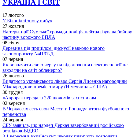
УКРАЇНА І СВІТ
17 лютого
У Білопіллі знову вибух
27 жовтня
На території Сумської громади поліція нейтралізувала бойову
частину ворожого БПЛА
08 січня
Деревина під прицілом: дискусії навколо нового
законопроєкту №4197-Д
07 червня
Як визначити свою чергу на відключення електроенергії не
заходячи на сайт обленерго?
26 лютого
Видатного українського лікаря Сергія Лисенка нагородили
Міжнародною премією миру (Німеччина – США)
30 грудня
«Аврора» передала 220 шоломів захисникам
02 вересня
В Черкассах есть свои Месси и Роналду: итоги футбольного
первенства
24 червня
СБУ заявила, що нардеп Деркач завербований російською
розвідкою
ВІДЕО
З 1 вересня в українських школах планують розпочати