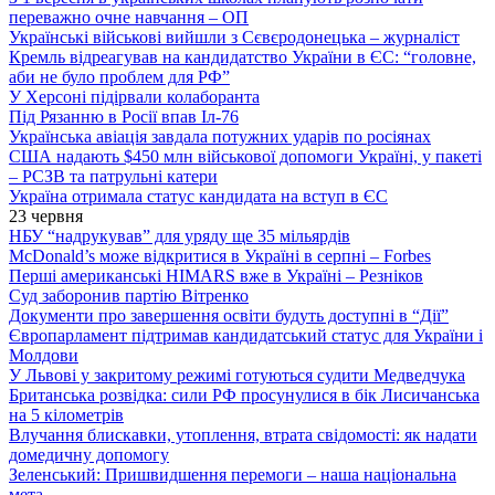
переважно очне навчання – ОП
Українські військові вийшли з Сєвєродонецька – журналіст
Кремль відреагував на кандидатство України в ЄС: “головне,
аби не було проблем для РФ”
У Херсоні підірвали колаборанта
Під Рязанню в Росії впав Іл-76
Українська авіація завдала потужних ударів по росіянах
США надають $450 млн військової допомоги Україні, у пакеті
– РСЗВ та патрульні катери
Україна отримала статус кандидата на вступ в ЄС
23 червня
НБУ “надрукував” для уряду ще 35 мільярдів
McDonald’s може відкритися в Україні в серпні – Forbes
Перші американські HIMARS вже в Україні – Резніков
Суд заборонив партію Вітренко
Документи про завершення освіти будуть доступні в “Дії”
Європарламент підтримав кандидатський статус для України і
Молдови
У Львові у закритому режимі готуються судити Медведчука
Британська розвідка: сили РФ просунулися в бік Лисичанська
на 5 кілометрів
Влучання блискавки, утоплення, втрата свідомості: як надати
домедичну допомогу
Зеленський: Пришвидшення перемоги – наша національна
мета