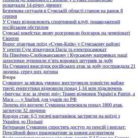
розшукали 14-річну дівчину
Безпекова ситуація в Сумській області станом на ранок 8
серпня
У Сумах відновлюють спортивний клуб, пошкоджений
російським обстрілом
Сумські хокеїстки знову розгромили болгарок на чемпіонаті
Європи
Ворог атакував поїзд «Суми-Київ» у Сумському районі
У центрі Сум зіткнулися Dacia та електросамокат
На Північно-Слобожанському і Курському напрямках наші
захисники зупинили п’ять ворожих штурмів за добу
На Сумщині внаслідок російських атак за добу постраждала 21
людина, серед них дитина
Вчора
Сумщину за місяць умовно знеструмили повністю майже
тричі: енергетики відновили понад 1,34 млн підключень
«Імпульс згас за лічені дні»: Трамп відмовив Україні в Patriot, а
Маск — у Starlink для ударів по РФ
Липень під вогнем: Сумщина пережила понад 1800 атак,
загинули 32 людини
Кордон став: 6,5 тисячі вантажівок застрягли на виїзді з
України до Польщі
Ветеранам Сумщини спростять доступ до пенсій і виплат:
Пенсійний фонд працюватиме за новим алгоритмом