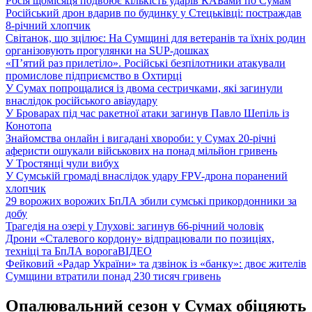
Росія щомісяця подвоює кількість ударів КАБами по Сумам
Російський дрон вдарив по будинку у Стецьківці: постраждав
8-річний хлопчик
Світанок, що зцілює: На Сумщині для ветеранів та їхніх родин
організовують прогулянки на SUP-дошках
«П’ятий раз прилетіло». Російські безпілотники атакували
промислове підприємство в Охтирці
У Сумах попрощалися із двома сестричками, які загинули
внаслідок російського авіаудару
У Броварах під час ракетної атаки загинув Павло Шепіль із
Конотопа
Знайомства онлайн і вигадані хвороби: у Сумах 20-річні
аферисти ошукали військових на понад мільйон гривень
У Тростянці чули вибух
У Сумській громаді внаслідок удару FPV-дрона поранений
хлопчик
29 ворожих ворожих БпЛА збили сумські прикордонники за
добу
Трагедія на озері у Глухові: загинув 66-річний чоловік
Дрони «Сталевого кордону» відпрацювали по позиціях,
техніці та БпЛА ворога
ВІДЕО
Фейковий «Радар України» та дзвінок із «банку»: двоє жителів
Сумщини втратили понад 230 тисяч гривень
Опалювальний сезон у Сумах обіцяють