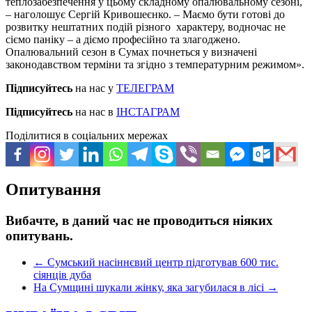
теплозабезпечення у цьому складному опалювальному сезоні,
– наголошує Сергій Кривошеєнко. – Маємо бути готові до
розвитку нештатних подій різного характеру, водночас не
сіємо паніку – а діємо професійно та злагоджено.
Опалювальний сезон в Сумах почнеться у визначені
законодавством терміни та згідно з температурним режимом».
Підписуйтесь
на нас у
ТЕЛЕГРАМ
Підписуйтесь
на нас в
ІНСТАГРАМ
Поділитися в соціальних мережах
Опитування
Вибачте, в даний час не проводиться ніяких
опитувань.
←
Сумський насіннєвий центр підготував 600 тис.
сіянців дуба
На Сумщині шукали жінку, яка загубилася в лісі
→