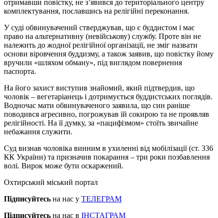
отримавши повістку, не з’явився до територіального центру
комплектування, пославшись на релігійні переконання.
У суді обвинувачений стверджував, що є буддистом і має
право на альтернативну (невійськову) службу. Проте він не
належить до жодної релігійної організації, не зміг назвати
основи віровчення буддизму, а також заявив, що повістку йому
вручили «шляхом обману», під виглядом повернення
паспорта.
На його захист виступив знайомий, який підтвердив, що
чоловік – вегетаріанець і дотримується буддистських поглядів.
Водночас мати обвинуваченого заявила, що син раніше
поводився агресивно, погрожував їй сокирою та не проявляв
релігійності. На її думку, за «пацифізмом» стоїть звичайне
небажання служити.
Суд визнав чоловіка винним в ухиленні від мобілізації (ст. 336
КК України) та призначив покарання – три роки позбавлення
волі. Вирок може бути оскаржений.
Охтирський міський портал
Підписуйтесь
на нас у
ТЕЛЕГРАМ
Підписуйтесь
на нас в
ІНСТАГРАМ