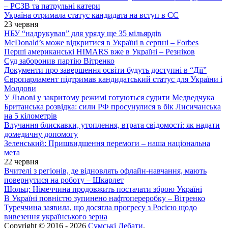
– РСЗВ та патрульні катери
Україна отримала статус кандидата на вступ в ЄС
23 червня
НБУ “надрукував” для уряду ще 35 мільярдів
McDonald’s може відкритися в Україні в серпні – Forbes
Перші американські HIMARS вже в Україні – Резніков
Суд заборонив партію Вітренко
Документи про завершення освіти будуть доступні в “Дії”
Європарламент підтримав кандидатський статус для України і
Молдови
У Львові у закритому режимі готуються судити Медведчука
Британська розвідка: сили РФ просунулися в бік Лисичанська
на 5 кілометрів
Влучання блискавки, утоплення, втрата свідомості: як надати
домедичну допомогу
Зеленський: Пришвидшення перемоги – наша національна
мета
22 червня
Вчителі з регіонів, де відновлять офлайн-навчання, мають
повернутися на роботу – Шкарлет
Шольц: Німеччина продовжить постачати зброю Україні
В Україні повністю зупинено нафтопереробку – Вітренко
Туреччина заявила, що досягла прогресу з Росією щодо
вивезення українського зерна
Copyright © 2016 - 2026
Сумські Дебати
.