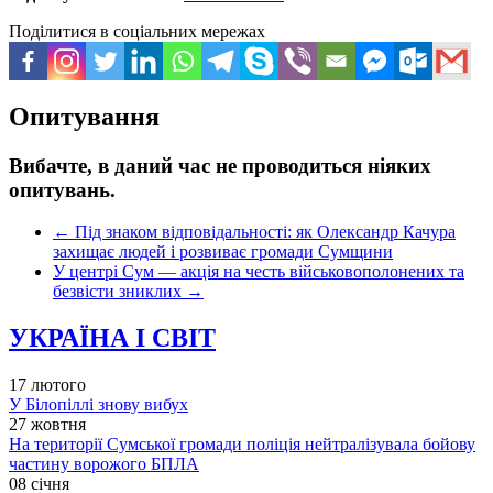
Поділитися в соціальних мережах
Опитування
Вибачте, в даний час не проводиться ніяких
опитувань.
←
Під знаком відповідальності: як Олександр Качура
захищає людей і розвиває громади Сумщини
У центрі Сум — акція на честь військовополонених та
безвісти зниклих
→
УКРАЇНА І СВІТ
17 лютого
У Білопіллі знову вибух
27 жовтня
На території Сумської громади поліція нейтралізувала бойову
частину ворожого БПЛА
08 січня