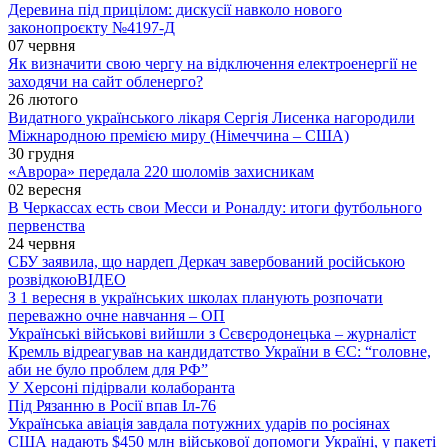
Деревина під прицілом: дискусії навколо нового
законопроєкту №4197-Д
07 червня
Як визначити свою чергу на відключення електроенергії не
заходячи на сайт обленерго?
26 лютого
Видатного українського лікаря Сергія Лисенка нагородили
Міжнародною премією миру (Німеччина – США)
30 грудня
«Аврора» передала 220 шоломів захисникам
02 вересня
В Черкассах есть свои Месси и Роналду: итоги футбольного
первенства
24 червня
СБУ заявила, що нардеп Деркач завербований російською
розвідкою
ВІДЕО
З 1 вересня в українських школах планують розпочати
переважно очне навчання – ОП
Українські військові вийшли з Сєвєродонецька – журналіст
Кремль відреагував на кандидатство України в ЄС: “головне,
аби не було проблем для РФ”
У Херсоні підірвали колаборанта
Під Рязанню в Росії впав Іл-76
Українська авіація завдала потужних ударів по росіянах
США надають $450 млн військової допомоги Україні, у пакеті