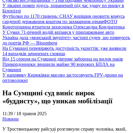
Сумські веслувальники – з нагородами чемпіонату України
У лікарні помер дідусь, поранений під час удару по ринку в
Білопіллі
Футболки по 1170 гривень: СНАУ вирішив оновити комусь
гардероб державним коштом по захмарним цінам
ФОТО
Конотопщина втратила захисника Олександра Кондратенка
У Сумах 71-річний водій врізався у припарковане авто
Україна дала «морський імунітет» частині суден, що прямують
до портів РФ — Bloomberg
На Сумщині перевіряють доступність укриттів: уже виявили
14 випадків зачинених сховищ
Від 15 серпня на Сумщині діятиме заборона на вилов раків
Прикордонники знищили майже 90 ворожих БПЛА на
Сумщині
У напрямку Кириківки масово застосовують FPV-дрони на
оптоволокні
На Сумщині суд виніс вирок
«буддисту», що уникав мобілізації
11:39 /
18 травня 2025
Новини
У Тростянецькому райсуді розглянули справу чоловіка, який,