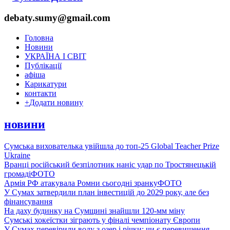
debaty.sumy@gmail.com
Головна
Новини
УКРАЇНА І СВІТ
Публікації
афіша
Карикатури
контакти
+
Додати новину
новини
Сумська вихователька увійшла до топ-25 Global Teacher Prize
Ukraine
Вранці російський безпілотник наніс удар по Тростянецькій
громаді
ФОТО
Армія РФ атакувала Ромни сьогодні зранку
ФОТО
У Сумах затвердили план інвестицій до 2029 року, але без
фінансування
На даху будинку на Сумщині знайшли 120-мм міну
Сумські хокеїстки зіграють у фіналі чемпіонату Європи
У Сумах перевірили воду з озер і річки: чи є перевищення