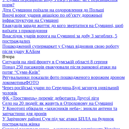
норм?
Діти Сумщини поїхали на оздоровлення до Польщі
Вночі ворог ударив авіацією по обʼєкту дорожньої
інфраструктури на Сумщині
Евакуація заради життя: до кого звертатися на Сумщині, щоб
виїхати з прикордоння
Внаслідок ударів ворога на Сумщині за добу 3 загиблих, 5
постраждалих
Пошкоджений супермаркет у Сумах відновив свою роботу
після удару КАБом
Вчора
Ситуація на лінії фронту в Сумській області 8 серпня
Понад 250 пасажирів евакуювали після ранкової атаки на
потяг “Суми-Київ”
Рятувальники показали фото пошкодженого ворожим дроном
локомотива
ФОТО
Через російські удари по Середина-Буді загинув цивільний
чоловік
ФК «Тростянець» переміг дебютанта Другої ліги
Село на 20 людей: як живуть в Отроховому на Сумщині
У Конотопі обікрали «захисників неба»: зникли антени та
запчастини для дронів
У Зарічному районі Сум під час атаки БПЛА на будинок
постраждала жінка