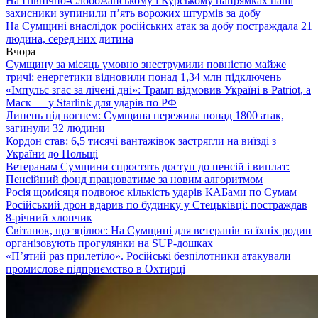
На Північно-Слобожанському і Курському напрямках наші
захисники зупинили п’ять ворожих штурмів за добу
На Сумщині внаслідок російських атак за добу постраждала 21
людина, серед них дитина
Вчора
Сумщину за місяць умовно знеструмили повністю майже
тричі: енергетики відновили понад 1,34 млн підключень
«Імпульс згас за лічені дні»: Трамп відмовив Україні в Patriot, а
Маск — у Starlink для ударів по РФ
Липень під вогнем: Сумщина пережила понад 1800 атак,
загинули 32 людини
Кордон став: 6,5 тисячі вантажівок застрягли на виїзді з
України до Польщі
Ветеранам Сумщини спростять доступ до пенсій і виплат:
Пенсійний фонд працюватиме за новим алгоритмом
Росія щомісяця подвоює кількість ударів КАБами по Сумам
Російський дрон вдарив по будинку у Стецьківці: постраждав
8-річний хлопчик
Світанок, що зцілює: На Сумщині для ветеранів та їхніх родин
організовують прогулянки на SUP-дошках
«П’ятий раз прилетіло». Російські безпілотники атакували
промислове підприємство в Охтирці