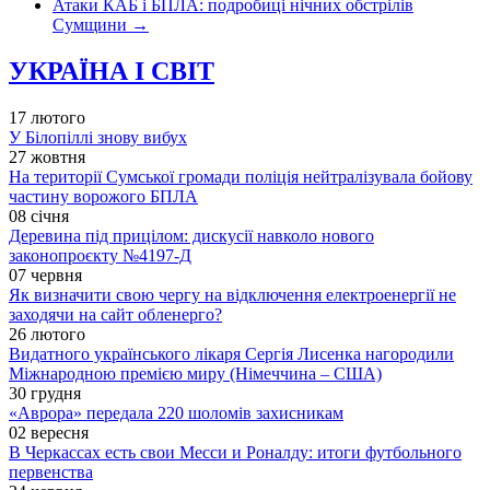
Атаки КАБ і БПЛА: подробиці нічних обстрілів
Сумщини
→
УКРАЇНА І СВІТ
17 лютого
У Білопіллі знову вибух
27 жовтня
На території Сумської громади поліція нейтралізувала бойову
частину ворожого БПЛА
08 січня
Деревина під прицілом: дискусії навколо нового
законопроєкту №4197-Д
07 червня
Як визначити свою чергу на відключення електроенергії не
заходячи на сайт обленерго?
26 лютого
Видатного українського лікаря Сергія Лисенка нагородили
Міжнародною премією миру (Німеччина – США)
30 грудня
«Аврора» передала 220 шоломів захисникам
02 вересня
В Черкассах есть свои Месси и Роналду: итоги футбольного
первенства