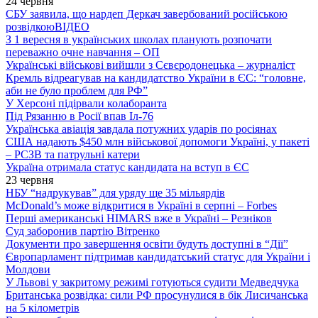
24 червня
СБУ заявила, що нардеп Деркач завербований російською
розвідкою
ВІДЕО
З 1 вересня в українських школах планують розпочати
переважно очне навчання – ОП
Українські військові вийшли з Сєвєродонецька – журналіст
Кремль відреагував на кандидатство України в ЄС: “головне,
аби не було проблем для РФ”
У Херсоні підірвали колаборанта
Під Рязанню в Росії впав Іл-76
Українська авіація завдала потужних ударів по росіянах
США надають $450 млн військової допомоги Україні, у пакеті
– РСЗВ та патрульні катери
Україна отримала статус кандидата на вступ в ЄС
23 червня
НБУ “надрукував” для уряду ще 35 мільярдів
McDonald’s може відкритися в Україні в серпні – Forbes
Перші американські HIMARS вже в Україні – Резніков
Суд заборонив партію Вітренко
Документи про завершення освіти будуть доступні в “Дії”
Європарламент підтримав кандидатський статус для України і
Молдови
У Львові у закритому режимі готуються судити Медведчука
Британська розвідка: сили РФ просунулися в бік Лисичанська
на 5 кілометрів