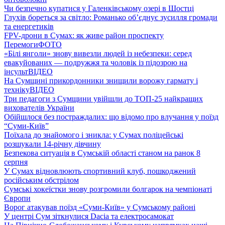
Чи безпечно купатися у Галенківському озері в Шостці
Глухів бореться за світло: Романько об’єднує зусилля громади
та енергетиків
FPV-дрони в Сумах: як живе район проспекту
Перемоги
ФОТО
«Білі янголи» знову вивезли людей із небезпеки: серед
евакуйованих — подружжя та чоловік із підозрою на
інсульт
ВІДЕО
На Сумщині прикордонники знищили ворожу гармату і
техніку
ВІДЕО
Три педагоги з Сумщини увійшли до ТОП-25 найкращих
вихователів України
Обійшлося без постраждалих: що відомо про влучання у поїзд
“Суми-Київ”
Поїхала до знайомого і зникла: у Сумах поліцейські
розшукали 14-річну дівчину
Безпекова ситуація в Сумській області станом на ранок 8
серпня
У Сумах відновлюють спортивний клуб, пошкоджений
російським обстрілом
Сумські хокеїстки знову розгромили болгарок на чемпіонаті
Європи
Ворог атакував поїзд «Суми-Київ» у Сумському районі
У центрі Сум зіткнулися Dacia та електросамокат