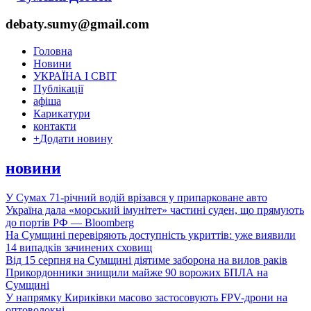
debaty.sumy@gmail.com
Головна
Новини
УКРАЇНА І СВІТ
Публікації
афіша
Карикатури
контакти
+
Додати новину
новини
У Сумах 71-річний водій врізався у припарковане авто
Україна дала «морський імунітет» частині суден, що прямують
до портів РФ — Bloomberg
На Сумщині перевіряють доступність укриттів: уже виявили
14 випадків зачинених сховищ
Від 15 серпня на Сумщині діятиме заборона на вилов раків
Прикордонники знищили майже 90 ворожих БПЛА на
Сумщині
У напрямку Кириківки масово застосовують FPV-дрони на
оптоволокні