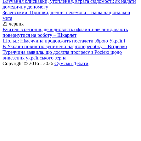
Влучання блискавки, утоплення, втрата свідомості: як надати
домедичну допомогу
Зеленський: Пришвидшення перемоги – наша національна
мета
22 червня
Вчителі з регіонів, де відновлять офлайн-навчання, мають
повернутися на роботу – Шкарлет
Шольц: Німеччина продовжить постачати зброю Україні
В Україні повністю зупинено нафтопереробку – Вітренко
Туреччина заявила, що досягла прогресу з Росією щодо
вивезення українського зерна
Copyright © 2016 - 2026
Сумські Дебати
.