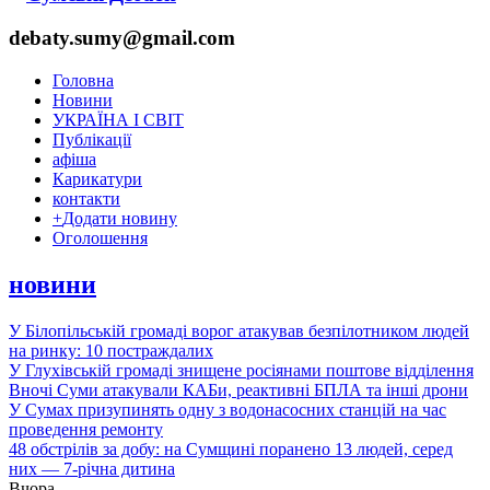
debaty.sumy@gmail.com
Головна
Новини
УКРАЇНА І СВІТ
Публікації
афіша
Карикатури
контакти
+
Додати новину
Оголошення
новини
У Білопільській громаді ворог атакував безпілотником людей
на ринку: 10 постраждалих
У Глухівській громаді знищене росіянами поштове відділення
Вночі Суми атакували КАБи, реактивні БПЛА та інші дрони
У Сумах призупинять одну з водонасосних станцій на час
проведення ремонту
48 обстрілів за добу: на Сумщині поранено 13 людей, серед
них — 7-річна дитина
Вчора