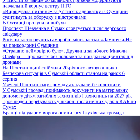
У Шостці за майже 60 мільйонів гривень модернізують
навчальний корпус центру ПТО
«Вирішувала питання» за $7 тисяч: адвокатку із Сумщини
судитимуть за оборудку з відстрочками
В Охтирці пролунали вибухи
Проспект Шевченка в Сумах оговтується після чергового
авіаудару
Росіяни застосовують саморобні міни-пастки «Лампочка-Н»
на прикордонні Сумщини
«Страшно неймовірно було». Дружина загиблого Миколи
Олефіра — про життя без чоловіка та поїздки на цвинтар під
дронами
На Шосткинщині спіймали 20-річного автоугонщика
Безпекова ситуація в Сумській області станом на ранок 6
серпня
Увечері Шосткинську громаду атакували безпілотники
У Сумській громаді приймають документи на матеріальну
допомогу дітям загиблих захисників і захисниць на 2027 рік
Троє людей перебувають у лікарні після нічних ударів КАБ по
Сумах
Вранці під ударом ворога опинилася Глухівська громада