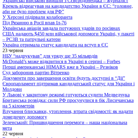
Українські військові вийшли з Сєвєродонецька – журналіст
Кремль відреагував на кандидатство України в ЄС: “головне,
аби не було проблем для РФ”
У Херсоні підірвали колаборанта
Під Рязанню в Росії впав Іл-76
Українська авіація завдала потужних ударів по росіянах
США надають $450 млн військової допомоги Україні, у пакеті
– РСЗВ та патрульні катери
Україна отримала статус кандидата на вступ в ЄС
23 червня
НБУ “надрукував” для уряду ще 35 мільярдів
McDonald’s може відкритися в Україні в серпні – Forbes
Перші американські HIMARS вже в Україні – Резніков
Суд заборонив партію Вітренко
Документи про завершення освіти будуть доступні в “Дії”
Європарламент підтримав кандидатський статус для України і
Молдови
У Львові у закритому режимі готуються судити Медведчука
Британська розвідка: сили РФ просунулися в бік Лисичанська
на 5 кілометрів
Влучання блискавки, утоплення, втрата свідомості: як надати
домедичну допомогу
Зеленський: Пришвидшення перемоги – наша національна
мета
22 червня