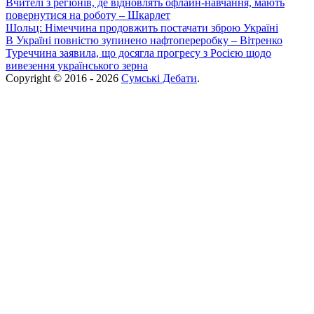
Вчителі з регіонів, де відновлять офлайн-навчання, мають
повернутися на роботу – Шкарлет
Шольц: Німеччина продовжить постачати зброю Україні
В Україні повністю зупинено нафтопереробку – Вітренко
Туреччина заявила, що досягла прогресу з Росією щодо
вивезення українського зерна
Copyright © 2016 - 2026
Сумські Дебати
.