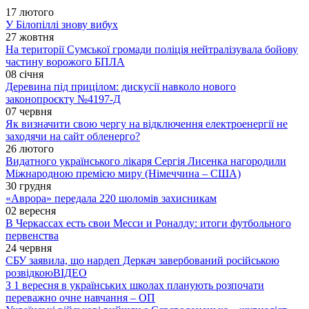
17 лютого
У Білопіллі знову вибух
27 жовтня
На території Сумської громади поліція нейтралізувала бойову
частину ворожого БПЛА
08 січня
Деревина під прицілом: дискусії навколо нового
законопроєкту №4197-Д
07 червня
Як визначити свою чергу на відключення електроенергії не
заходячи на сайт обленерго?
26 лютого
Видатного українського лікаря Сергія Лисенка нагородили
Міжнародною премією миру (Німеччина – США)
30 грудня
«Аврора» передала 220 шоломів захисникам
02 вересня
В Черкассах есть свои Месси и Роналду: итоги футбольного
первенства
24 червня
СБУ заявила, що нардеп Деркач завербований російською
розвідкою
ВІДЕО
З 1 вересня в українських школах планують розпочати
переважно очне навчання – ОП