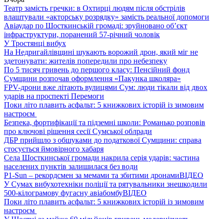
Театр замість гречки: в Охтирці людям після обстрілів
влаштували «акторську розрядку» замість реальної допомоги
Авіаудар по Шосткинській громаді: зруйновано об’єкт
інфраструктури, поранений 57-річний чоловік
У Тростянці вибух
На Недригайлівщині шукають ворожий дрон, який міг не
здетонувати: жителів попередили про небезпеку
По 5 тисяч гривень до першого класу: Пенсійний фонд
Сумщини розпочав оформлення «Пакунка школяра»
FPV-дрони вже літають вулицями Сум: люди тікали від двох
ударів на проспекті Перемоги
Поки літо плавить асфальт: 5 книжкових історій із зимовим
настроєм
Безпека, фортифікації та підземні школи: Романько розповів
про ключові рішення сесії Сумської облради
ДБР прийшло з обшуками до податкової Сумщини: справа
стосується ймовірного хабаря
Села Шосткинської громади накрила серія ударів: частина
населених пунктів залишилася без води
P1-Sun – рекордсмен за мемами та збитими дронами
ВІДЕО
У Сумах вибухотехніки поліції та рятувальники знешкодили
500-кілограмову фугасну авіабомбу
ВІДЕО
Поки літо плавить асфальт: 5 книжкових історій із зимовим
настроєм