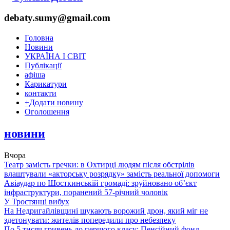
debaty.sumy@gmail.com
Головна
Новини
УКРАЇНА І СВІТ
Публікації
афіша
Карикатури
контакти
+
Додати новину
Оголошення
новини
Вчора
Театр замість гречки: в Охтирці людям після обстрілів
влаштували «акторську розрядку» замість реальної допомоги
Авіаудар по Шосткинській громаді: зруйновано об’єкт
інфраструктури, поранений 57-річний чоловік
У Тростянці вибух
На Недригайлівщині шукають ворожий дрон, який міг не
здетонувати: жителів попередили про небезпеку
По 5 тисяч гривень до першого класу: Пенсійний фонд