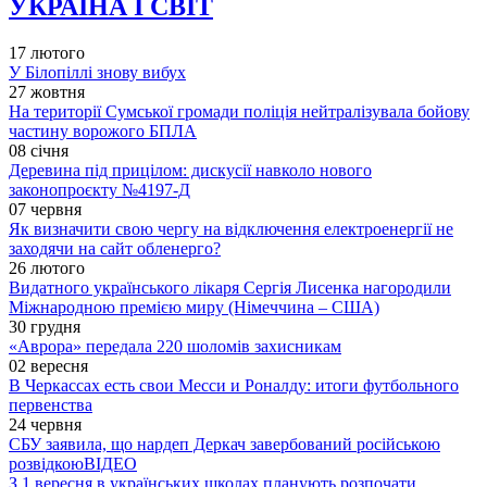
УКРАЇНА І СВІТ
17 лютого
У Білопіллі знову вибух
27 жовтня
На території Сумської громади поліція нейтралізувала бойову
частину ворожого БПЛА
08 січня
Деревина під прицілом: дискусії навколо нового
законопроєкту №4197-Д
07 червня
Як визначити свою чергу на відключення електроенергії не
заходячи на сайт обленерго?
26 лютого
Видатного українського лікаря Сергія Лисенка нагородили
Міжнародною премією миру (Німеччина – США)
30 грудня
«Аврора» передала 220 шоломів захисникам
02 вересня
В Черкассах есть свои Месси и Роналду: итоги футбольного
первенства
24 червня
СБУ заявила, що нардеп Деркач завербований російською
розвідкою
ВІДЕО
З 1 вересня в українських школах планують розпочати