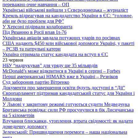
переважно очне навчання – ОП
Українські військові вийшли з Сєвєродонецька – журналіст
Кремль відреагував на кандидатство України в ЄС: “головне,
аби не було проблем для РФ”
У Херсоні підірвали колаборанта
Під Рязанню в Росії впав Іл-76
Українська авіація завдала потужних ударів по росіянах
США надають $450 млн військової допомоги Україні, у пакеті
– РСЗВ та патрульні катери
Україна отримала статус кандидата на вступ в ЄС
23 червня
НБУ “надрукував” для уряду ще 35 мільярдів
McDonald’s може відкритися в Україні в серпні – Forbes
Перші американські HIMARS вже в Україні – Резніков
Суд заборонив партію Вітренко
Документи про завершення освіти будуть доступні в “Дії”
Європарламент підтримав кандидатський статус для України і
Молдови
У Львові у закритому режимі готуються судити Медведчука
Британська розвідка: сили РФ просунулися в бік Лисичанська
на 5 кілометрів
Влучання блискавки, утоплення, втрата свідомості: як надати
домедичну допомогу
Зеленський: Пришвидшення перемоги – наша національна
мета