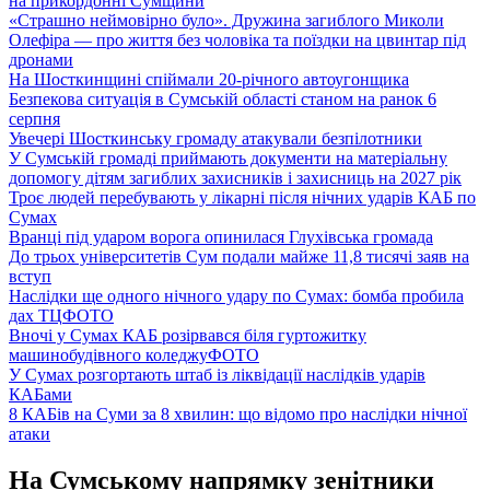
на прикордонні Сумщини
«Страшно неймовірно було». Дружина загиблого Миколи
Олефіра — про життя без чоловіка та поїздки на цвинтар під
дронами
На Шосткинщині спіймали 20-річного автоугонщика
Безпекова ситуація в Сумській області станом на ранок 6
серпня
Увечері Шосткинську громаду атакували безпілотники
У Сумській громаді приймають документи на матеріальну
допомогу дітям загиблих захисників і захисниць на 2027 рік
Троє людей перебувають у лікарні після нічних ударів КАБ по
Сумах
Вранці під ударом ворога опинилася Глухівська громада
До трьох університетів Сум подали майже 11,8 тисячі заяв на
вступ
Наслідки ще одного нічного удару по Сумах: бомба пробила
дах ТЦ
ФОТО
Вночі у Сумах КАБ розірвався біля гуртожитку
машинобудівного коледжу
ФОТО
У Сумах розгортають штаб із ліквідації наслідків ударів
КАБами
8 КАБів на Суми за 8 хвилин: що відомо про наслідки нічної
атаки
На Сумському напрямку зенітники