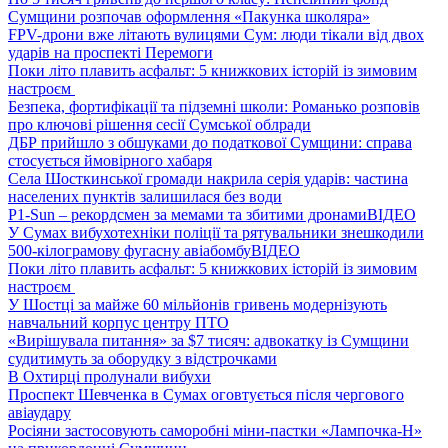
Сумщини розпочав оформлення «Пакунка школяра»
FPV-дрони вже літають вулицями Сум: люди тікали від двох
ударів на проспекті Перемоги
Поки літо плавить асфальт: 5 книжкових історій із зимовим
настроєм
Безпека, фортифікації та підземні школи: Романько розповів
про ключові рішення сесії Сумської облради
ДБР прийшло з обшуками до податкової Сумщини: справа
стосується ймовірного хабаря
Села Шосткинської громади накрила серія ударів: частина
населених пунктів залишилася без води
P1-Sun – рекордсмен за мемами та збитими дронами
ВІДЕО
У Сумах вибухотехніки поліції та рятувальники знешкодили
500-кілограмову фугасну авіабомбу
ВІДЕО
Поки літо плавить асфальт: 5 книжкових історій із зимовим
настроєм
У Шостці за майже 60 мільйонів гривень модернізують
навчальний корпус центру ПТО
«Вирішувала питання» за $7 тисяч: адвокатку із Сумщини
судитимуть за оборудку з відстрочками
В Охтирці пролунали вибухи
Проспект Шевченка в Сумах оговтується після чергового
авіаудару
Росіяни застосовують саморобні міни-пастки «Лампочка-Н»