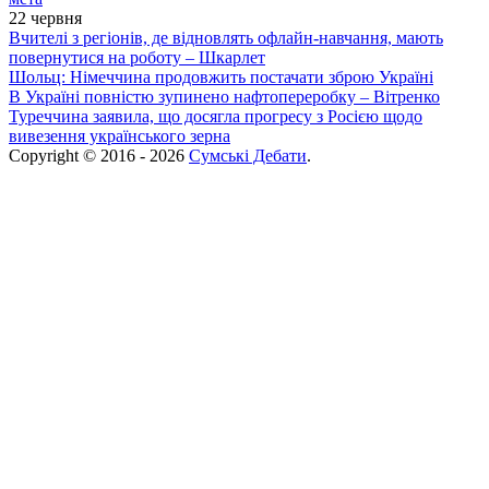
22 червня
Вчителі з регіонів, де відновлять офлайн-навчання, мають
повернутися на роботу – Шкарлет
Шольц: Німеччина продовжить постачати зброю Україні
В Україні повністю зупинено нафтопереробку – Вітренко
Туреччина заявила, що досягла прогресу з Росією щодо
вивезення українського зерна
Copyright © 2016 - 2026
Сумські Дебати
.