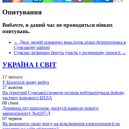
Опитування
Вибачте, в даний час не проводиться ніяких
опитувань.
←
Двоє людей поранено внаслідок атаки безпілотника в
Сумському районі
Сумські лісівники беруть участь у родинному проєкті
→
УКРАЇНА І СВІТ
17 лютого
У Білопіллі знову вибух
27 жовтня
На території Сумської громади поліція нейтралізувала бойову
частину ворожого БПЛА
08 січня
Деревина під прицілом: дискусії навколо нового
законопроєкту №4197-Д
07 червня
Як визначити свою чергу на відключення електроенергії не
заходячи на сайт обленерго?