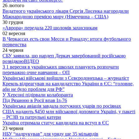
26 лютого
Видатного українського лікаря Сергія Лисенка нагородили
Міжнародною премією миру (Німеччина – США)
30 грудня
«Аврора» передала 220 шоломів захисникам
02 вересня
В Черкассах есть свои Месси и Роналду: итоги футбольного
первенства
24 червня
СБУ заявила, що нардеп Деркач завербований російською
розвідкою
ВІДЕО
З 1 вересня в українських школах планують розпочати
переважно очне навчання – ОП
Українські військові вийшли з Сєвєродонецька – журналіст
Кремль відреагував на кандидатство України в ЄС: “головне,
аби не було проблем для РФ”
У Херсоні підірвали колаборанта
Під Рязанню в Росії впав Іл-76
Українська авіація завдала потужних ударів по росіянах
США надають $450 млн військової допомоги Україні, у пакеті
– РСЗВ та патрульні катери
Україна отримала статус кандидата на вступ в ЄС
23 червня
НБУ “надрукував” для уряду ще 35 мільярдів