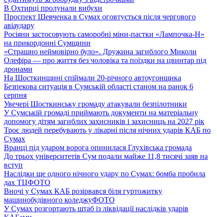
В Охтирці пролунали вибухи
Проспект Шевченка в Сумах оговтується після чергового
авіаудару
Росіяни застосовують саморобні міни-пастки «Лампочка-Н»
на прикордонні Сумщини
«Страшно неймовірно було». Дружина загиблого Миколи
Олефіра — про життя без чоловіка та поїздки на цвинтар під
дронами
На Шосткинщині спіймали 20-річного автоугонщика
Безпекова ситуація в Сумській області станом на ранок 6
серпня
Увечері Шосткинську громаду атакували безпілотники
У Сумській громаді приймають документи на матеріальну
допомогу дітям загиблих захисників і захисниць на 2027 рік
Троє людей перебувають у лікарні після нічних ударів КАБ по
Сумах
Вранці під ударом ворога опинилася Глухівська громада
До трьох університетів Сум подали майже 11,8 тисячі заяв на
вступ
Наслідки ще одного нічного удару по Сумах: бомба пробила
дах ТЦ
ФОТО
Вночі у Сумах КАБ розірвався біля гуртожитку
машинобудівного коледжу
ФОТО
У Сумах розгортають штаб із ліквідації наслідків ударів