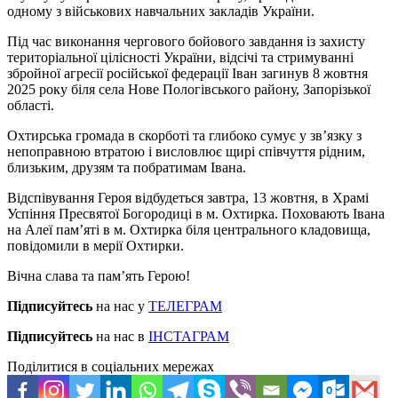
одному з військових навчальних закладів України.
Під час виконання чергового бойового завдання із захисту
територіальної цілісності України, відсічі та стримуванні
збройної агресії російської федерації Іван загинув 8 жовтня
2025 року біля села Нове Пологівського району, Запорізької
області.
Охтирська громада в скорботі та глибоко сумує у зв’язку з
непоправною втратою і висловлює щирі співчуття рідним,
близьким, друзям та побратимам Івана.
Відспівування Героя відбудеться завтра, 13 жовтня, в Храмі
Успіння Пресвятої Богородиці в м. Охтирка. Поховають Івана
на Алеї пам’яті в м. Охтирка біля центрального кладовища,
повідомили в мерії Охтирки.
Вічна слава та пам’ять Герою!
Підписуйтесь
на нас у
ТЕЛЕГРАМ
Підписуйтесь
на нас в
ІНСТАГРАМ
Поділитися в соціальних мережах