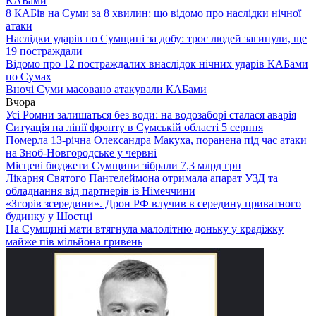
КАБами
8 КАБів на Суми за 8 хвилин: що відомо про наслідки нічної
атаки
Наслідки ударів по Сумщині за добу: троє людей загинули, ще
19 постраждали
Відомо про 12 постраждалих внаслідок нічних ударів КАБами
по Сумах
Вночі Суми масовано атакували КАБами
Вчора
Усі Ромни залишаться без води: на водозаборі сталася аварія
Ситуація на лінії фронту в Сумській області 5 серпня
Померла 13-річна Олександра Макуха, поранена під час атаки
на Зноб-Новгородське у червні
Місцеві бюджети Сумщини зібрали 7,3 млрд грн
Лікарня Святого Пантелеймона отримала апарат УЗД та
обладнання від партнерів із Німеччини
«Згорів зсередини». Дрон РФ влучив в середину приватного
будинку у Шостці
На Сумщині мати втягнула малолітню доньку у крадіжку
майже пів мільйона гривень