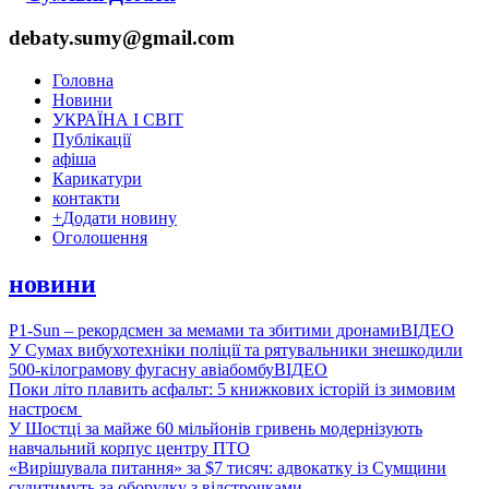
debaty.sumy@gmail.com
Головна
Новини
УКРАЇНА І СВІТ
Публікації
афіша
Карикатури
контакти
+
Додати новину
Оголошення
новини
P1-Sun – рекордсмен за мемами та збитими дронами
ВІДЕО
У Сумах вибухотехніки поліції та рятувальники знешкодили
500-кілограмову фугасну авіабомбу
ВІДЕО
Поки літо плавить асфальт: 5 книжкових історій із зимовим
настроєм
У Шостці за майже 60 мільйонів гривень модернізують
навчальний корпус центру ПТО
«Вирішувала питання» за $7 тисяч: адвокатку із Сумщини
судитимуть за оборудку з відстрочками