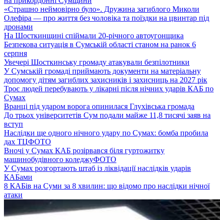
на прикордонні Сумщини
«Страшно неймовірно було». Дружина загиблого Миколи
Олефіра — про життя без чоловіка та поїздки на цвинтар під
дронами
На Шосткинщині спіймали 20-річного автоугонщика
Безпекова ситуація в Сумській області станом на ранок 6
серпня
Увечері Шосткинську громаду атакували безпілотники
У Сумській громаді приймають документи на матеріальну
допомогу дітям загиблих захисників і захисниць на 2027 рік
Троє людей перебувають у лікарні після нічних ударів КАБ по
Сумах
Вранці під ударом ворога опинилася Глухівська громада
До трьох університетів Сум подали майже 11,8 тисячі заяв на
вступ
Наслідки ще одного нічного удару по Сумах: бомба пробила
дах ТЦ
ФОТО
Вночі у Сумах КАБ розірвався біля гуртожитку
машинобудівного коледжу
ФОТО
У Сумах розгортають штаб із ліквідації наслідків ударів
КАБами
8 КАБів на Суми за 8 хвилин: що відомо про наслідки нічної
атаки