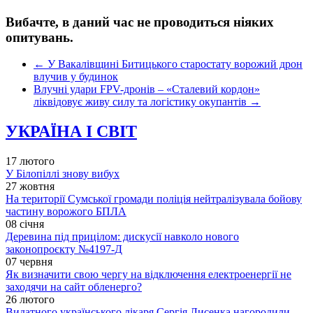
Вибачте, в даний час не проводиться ніяких
опитувань.
←
У Вакалівщині Битицького старостату ворожий дрон
влучив у будинок
Влучні удари FPV-дронів – «Сталевий кордон»
ліквідовує живу силу та логістику окупантів
→
УКРАЇНА І СВІТ
17 лютого
У Білопіллі знову вибух
27 жовтня
На території Сумської громади поліція нейтралізувала бойову
частину ворожого БПЛА
08 січня
Деревина під прицілом: дискусії навколо нового
законопроєкту №4197-Д
07 червня
Як визначити свою чергу на відключення електроенергії не
заходячи на сайт обленерго?
26 лютого
Видатного українського лікаря Сергія Лисенка нагородили