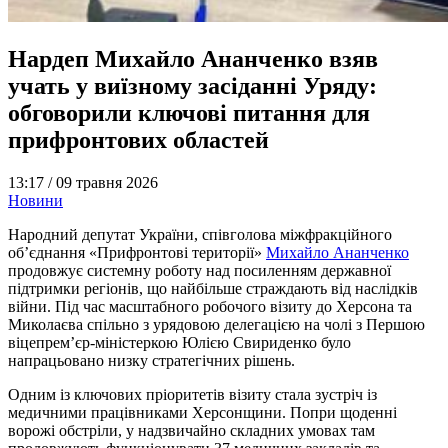
Нардеп Михайло Ананченко взяв
учать у виїзному засіданні Уряду:
обговорили ключові питання для
прифронтових областей
13:17 /
09 травня 2026
Новини
Народний депутат України, співголова міжфракційного
об’єднання «Прифронтові території»
Михайло Ананченко
продовжує системну роботу над посиленням державної
підтримки регіонів, що найбільше страждають від наслідків
війни. Під час масштабного робочого візиту до Херсона та
Миколаєва спільно з урядовою делегацією на чолі з Першою
віцепрем’єр-міністеркою Юлією Свириденко було
напрацьовано низку стратегічних рішень.
Одним із ключових пріоритетів візиту стала зустріч із
медичними працівниками Херсонщини. Попри щоденні
ворожі обстріли, у надзвичайно складних умовах там