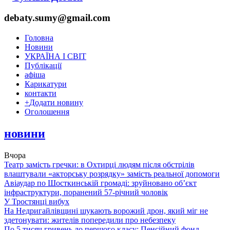
debaty.sumy@gmail.com
Головна
Новини
УКРАЇНА І СВІТ
Публікації
афіша
Карикатури
контакти
+
Додати новину
Оголошення
новини
Вчора
Театр замість гречки: в Охтирці людям після обстрілів
влаштували «акторську розрядку» замість реальної допомоги
Авіаудар по Шосткинській громаді: зруйновано об’єкт
інфраструктури, поранений 57-річний чоловік
У Тростянці вибух
На Недригайлівщині шукають ворожий дрон, який міг не
здетонувати: жителів попередили про небезпеку
По 5 тисяч гривень до першого класу: Пенсійний фонд