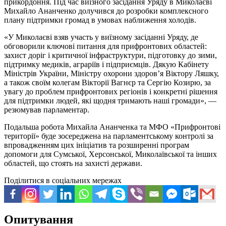
прикордоння. Під час виїзного засідання Уряду в Миколаєві
Михайло Ананченко долучився до розробки комплексного
плану підтримки громад в умовах наближення холодів.
«У Миколаєві взяв участь у виїзному засіданні Уряду, де
обговорили ключові питання для прифронтових областей:
захист доріг і критичної інфраструктури, підготовку до зими,
підтримку медиків, аграріїв і підприємців. Дякую Кабінету
Міністрів України, Міністру охорони здоров’я Віктору Ляшку,
а також своїм колегам Вікторії Вагнєр та Сергію Козирю, за
увагу до проблем прифронтових регіонів і конкретні рішення
для підтримки людей, які щодня тримають наші громади», —
резюмував парламентар.
Подальша робота Михайла Ананченка та МФО «Прифронтові
території» буде зосереджена на парламентському контролі за
впровадженням цих ініціатив та розширенні програм
допомоги для Сумської, Херсонської, Миколаївської та інших
областей, що стоять на захисті держави.
Поділитися в соціальних мережах
Опитування