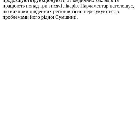
продовжують функціонувати 37 медичних закладів та
працюють понад три тисячі лікарів. Парламентар наголошує,
що виклики південних регіонів тісно перегукуються з
проблемами його рідної Сумщини.