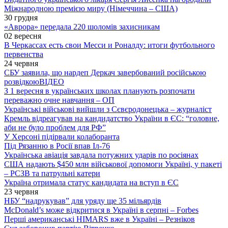
Міжнародною премією миру (Німеччина – США)
30 грудня
«Аврора» передала 220 шоломів захисникам
02 вересня
В Черкассах есть свои Месси и Роналду: итоги футбольного
первенства
24 червня
СБУ заявила, що нардеп Деркач завербований російською
розвідкою
ВІДЕО
З 1 вересня в українських школах планують розпочати
переважно очне навчання – ОП
Українські військові вийшли з Сєвєродонецька – журналіст
Кремль відреагував на кандидатство України в ЄС: “головне,
аби не було проблем для РФ”
У Херсоні підірвали колаборанта
Під Рязанню в Росії впав Іл-76
Українська авіація завдала потужних ударів по росіянах
США надають $450 млн військової допомоги Україні, у пакеті
– РСЗВ та патрульні катери
Україна отримала статус кандидата на вступ в ЄС
23 червня
НБУ “надрукував” для уряду ще 35 мільярдів
McDonald’s може відкритися в Україні в серпні – Forbes
Перші американські HIMARS вже в Україні – Резніков