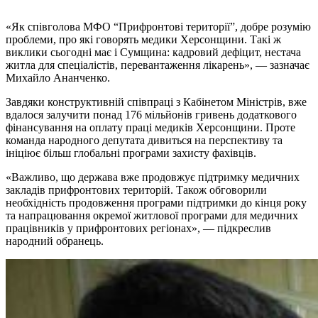
«Як співголова МФО “Прифронтові території”, добре розумію
проблеми, про які говорять медики Херсонщини. Такі ж
виклики сьогодні має і Сумщина: кадровий дефіцит, нестача
житла для спеціалістів, перевантаження лікарень», — зазначає
Михайло Ананченко.
Завдяки конструктивній співпраці з Кабінетом Міністрів, вже
вдалося залучити понад 176 мільйонів гривень додаткового
фінансування на оплату праці медиків Херсонщини. Проте
команда народного депутата дивиться на перспективу та
ініціює більш глобальні програми захисту фахівців.
«Важливо, що держава вже продовжує підтримку медичних
закладів прифронтових територій. Також обговорили
необхідність продовження програми підтримки до кінця року
та напрацювання окремої житлової програми для медичних
працівників у прифронтових регіонах», — підкреслив
народний обранець.