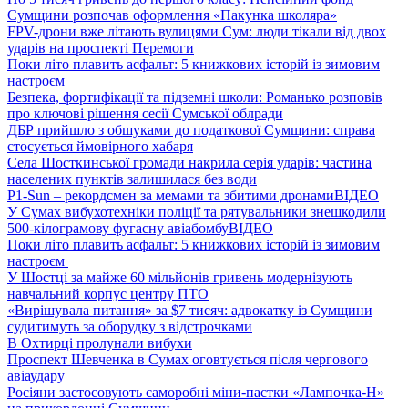
Сумщини розпочав оформлення «Пакунка школяра»
FPV-дрони вже літають вулицями Сум: люди тікали від двох
ударів на проспекті Перемоги
Поки літо плавить асфальт: 5 книжкових історій із зимовим
настроєм
Безпека, фортифікації та підземні школи: Романько розповів
про ключові рішення сесії Сумської облради
ДБР прийшло з обшуками до податкової Сумщини: справа
стосується ймовірного хабаря
Села Шосткинської громади накрила серія ударів: частина
населених пунктів залишилася без води
P1-Sun – рекордсмен за мемами та збитими дронами
ВІДЕО
У Сумах вибухотехніки поліції та рятувальники знешкодили
500-кілограмову фугасну авіабомбу
ВІДЕО
Поки літо плавить асфальт: 5 книжкових історій із зимовим
настроєм
У Шостці за майже 60 мільйонів гривень модернізують
навчальний корпус центру ПТО
«Вирішувала питання» за $7 тисяч: адвокатку із Сумщини
судитимуть за оборудку з відстрочками
В Охтирці пролунали вибухи
Проспект Шевченка в Сумах оговтується після чергового
авіаудару
Росіяни застосовують саморобні міни-пастки «Лампочка-Н»