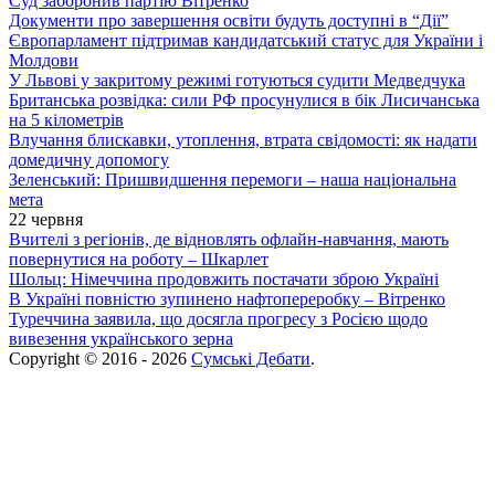
Суд заборонив партію Вітренко
Документи про завершення освіти будуть доступні в “Дії”
Європарламент підтримав кандидатський статус для України і
Молдови
У Львові у закритому режимі готуються судити Медведчука
Британська розвідка: сили РФ просунулися в бік Лисичанська
на 5 кілометрів
Влучання блискавки, утоплення, втрата свідомості: як надати
домедичну допомогу
Зеленський: Пришвидшення перемоги – наша національна
мета
22 червня
Вчителі з регіонів, де відновлять офлайн-навчання, мають
повернутися на роботу – Шкарлет
Шольц: Німеччина продовжить постачати зброю Україні
В Україні повністю зупинено нафтопереробку – Вітренко
Туреччина заявила, що досягла прогресу з Росією щодо
вивезення українського зерна
Copyright © 2016 - 2026
Сумські Дебати
.