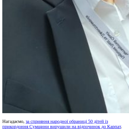
Нагадаємо,
за сприяння народної обраниці 50 дітей із
прикордоння Сумщини вирушили на відпочинок до Карпат
.