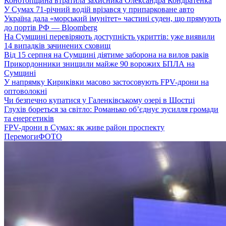
Конотопщина втратила захисника Олександра Кондратенка
У Сумах 71-річний водій врізався у припарковане авто
Україна дала «морський імунітет» частині суден, що прямують
до портів РФ — Bloomberg
На Сумщині перевіряють доступність укриттів: уже виявили
14 випадків зачинених сховищ
Від 15 серпня на Сумщині діятиме заборона на вилов раків
Прикордонники знищили майже 90 ворожих БПЛА на
Сумщині
У напрямку Кириківки масово застосовують FPV-дрони на
оптоволокні
Чи безпечно купатися у Галенківському озері в Шостці
Глухів бореться за світло: Романько об’єднує зусилля громади
та енергетиків
FPV-дрони в Сумах: як живе район проспекту
Перемоги
ФОТО