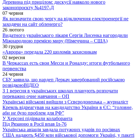
Деревина під прицілом: дискусії навколо нового
законопроєкту №4197-Д
07 червня
Як визначити свою чергу на відключення електроенергії не
заходячи на сайт обленерго?
26 лютого
Видатного українського лікаря Сергія Лисенка нагородили
Міжнародною премією миру (Німеччина – США)
30 грудня
«Аврора» передала 220 шоломів захисникам
02 вересня
В Черкассах есть свои Месси и Роналду: итоги футбольного
первенства
24 червня
СБУ заявила, що нардеп Деркач завербований російською
розвідкою
ВІДЕО
З 1 вересня в українських школах планують розпочати
переважно очне навчання – ОП
Українські військові вийшли з Сєвєродонецька – журналіст
Кремль відреагував на кандидатство України в ЄС: “головне,
аби не було проблем для РФ”
У Херсоні підірвали колаборанта
Під Рязанню в Росії впав Іл-76
Українська авіація завдала потужних ударів по росіянах
США надають $450 млн військової допомоги Україні, у пакеті