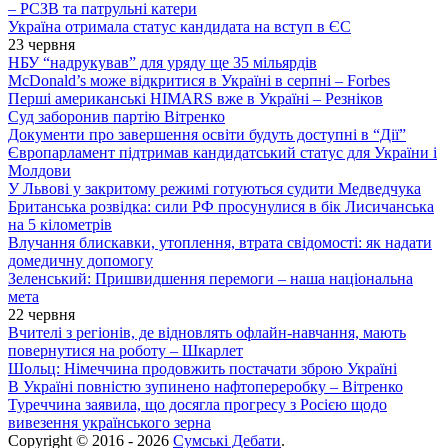
– РСЗВ та патрульні катери
Україна отримала статус кандидата на вступ в ЄС
23 червня
НБУ “надрукував” для уряду ще 35 мільярдів
McDonald’s може відкритися в Україні в серпні – Forbes
Перші американські HIMARS вже в Україні – Резніков
Суд заборонив партію Вітренко
Документи про завершення освіти будуть доступні в “Дії”
Європарламент підтримав кандидатський статус для України і
Молдови
У Львові у закритому режимі готуються судити Медведчука
Британська розвідка: сили РФ просунулися в бік Лисичанська
на 5 кілометрів
Влучання блискавки, утоплення, втрата свідомості: як надати
домедичну допомогу
Зеленський: Пришвидшення перемоги – наша національна
мета
22 червня
Вчителі з регіонів, де відновлять офлайн-навчання, мають
повернутися на роботу – Шкарлет
Шольц: Німеччина продовжить постачати зброю Україні
В Україні повністю зупинено нафтопереробку – Вітренко
Туреччина заявила, що досягла прогресу з Росією щодо
вивезення українського зерна
Copyright © 2016 - 2026
Сумські Дебати
.