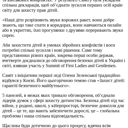
спільна декларація, щоб об’єднати зусилля перших осіб країн
світу для захисту прав дітей.
«Наші діти розрізняють звуки ворожих ракет, вони добре
знають, що таке спати в коридорах, вони навчаються онлайн
або в укриттях, їхні прогулянки з друзями переривають звуки
сирен.
Аби захистити дітей в умовах збройних конфліктів і воєн
потребні спільні зусилля і нові рішення. Саме тому
представники різних країн, зокрема перші особи держав,
вчетверте доєдналися до обговорення безпеки дітей в Україні і
світі, взявши участь у Summit of First Ladies and Gentlemen.
Саміт з ініціативи першої леді Олени Зеленської традиційно
відбувся у Києві. Його цьогорічною темою став «Захист дітей:
гарантії безпечного майбутнього».
5 панелей, в межах яких тривало обговорення, об’єднали
лідерів думок у сфері захисту дитинства. Безпека дітей під час
війни, у родині, школі, у кіберпросторі, безпечне довкілля для
дітей – це те, що мають забезпечити дорослі, це – глобальна
проблема і наша спільна відповідальність.
Щаслива буди дотичною до цього процесу, вдячна всім