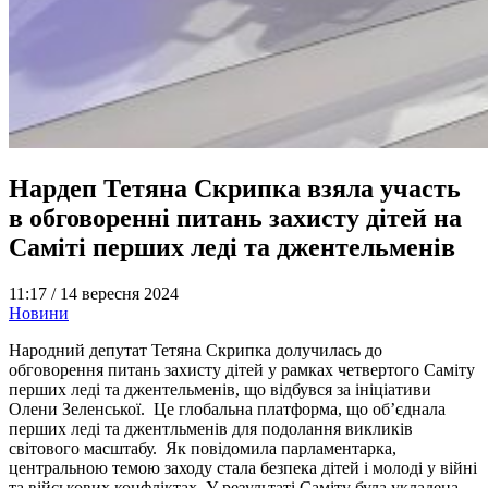
Нардеп Тетяна Скрипка взяла участь
в обговоренні питань захисту дітей на
Саміті перших леді та джентельменів
11:17 /
14 вересня 2024
Новини
Народний депутат Тетяна Скрипка долучилась до
обговорення питань захисту дітей у рамках четвертого Саміту
перших леді та джентельменів, що відбувся за ініціативи
Олени Зеленської. Це глобальна платформа, що об’єднала
перших леді та джентльменів для подолання викликів
світового масштабу. Як повідомила парламентарка,
центральною темою заходу стала безпека дітей і молоді у війні
та військових конфліктах. У результаті Саміту була укладена