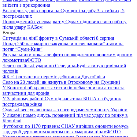
виїхати з прикордоння
Внаслідок ударів ворога на Сумщині за добу 3 загиблих, 5
постраждалих
Пошкоджений супермаркет у Сумах відновив свою роботу
після удару КАБом
Вчора
Ситуація на лінії фронту в Сумській області 8 серпня
Понад 250 пасажирів евакуювали після ранкової атаки на
потяг “Суми-Київ”
Рятувальники показали фото пошкодженого ворожим дроном
локомотива
ФОТО
Через російські удари по Середина-Буді загинув цивільний
чоловік
ФК «Тростянець» переміг дебютанта Другої ліги
Село на 20 людей: як живуть в Отроховому на Сумщині
У Конотопі обікрали «захисників неба»: зникли антени та
запчастини для дронів
У Зарічному районі Сум під час атаки БПЛА на будинок
постраждала жінка
Сумські веслувальники – з нагородами чемпіонату України
У лікарні помер дідусь, поранений під час удару по ринку в
Білопіллі
Футболки по 1170 гривень: СНАУ вирішив оновити комусь
гардероб державним коштом по захмарним цінам
ФОТО