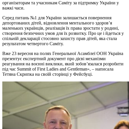
організаторам та учасникам Саміту за підтримку України у
важкі часи.
Серед питань №1 для України залишається повернення
депортованих дітей, відновлення ментального здоров’я
маленьких українців, реалізація їх права зростати у родині,
створення безпечних умов для їх розвитку. Про це і йдеться у
спільній декларації стосовно захисту прав дітей, яка стала
результатом четвертого Саміту.
Вже 23 вересня на полях Генеральної Асамблеї ООН Україна
презентує експертний документ про дієві механізми
реагування на воєнні виклики, який зобов’язалася розробити
під час Summit of First Ladies and Gentleman», – написала
Тетяна Скрипка на своїй сторінці у Фейсбуці.