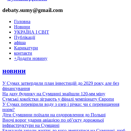
debaty.sumy@gmail.com
Головна
Новини
УКРАЇНА І СВІТ
Публікації
афіша
Карикатури
контакти
+
Додати новину
новини
У Сумах затвердили план інвестицій до 2029 року, але без
фінансування
На даху будинку на Сумщині знайшли 120-мм міну
Сумські хокеїстки зіграють у фіналі чемпіонату Європи
У Сумах перевірили воду з озер і річки: чи є перевищення
норм?
Діти Сумщини поїхали на оздоровлення до Польщі
Вночі ворог ударив авіацією по обʼєкту дорожньої
інфраструктури на Сумщині
Евакуація заради життя: до кого звертатися на Сумщині, щоб