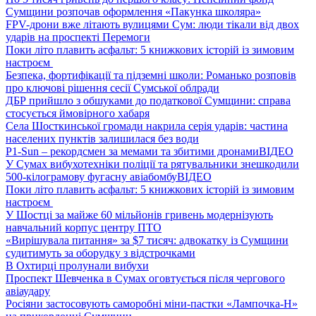
Сумщини розпочав оформлення «Пакунка школяра»
FPV-дрони вже літають вулицями Сум: люди тікали від двох
ударів на проспекті Перемоги
Поки літо плавить асфальт: 5 книжкових історій із зимовим
настроєм
Безпека, фортифікації та підземні школи: Романько розповів
про ключові рішення сесії Сумської облради
ДБР прийшло з обшуками до податкової Сумщини: справа
стосується ймовірного хабаря
Села Шосткинської громади накрила серія ударів: частина
населених пунктів залишилася без води
P1-Sun – рекордсмен за мемами та збитими дронами
ВІДЕО
У Сумах вибухотехніки поліції та рятувальники знешкодили
500-кілограмову фугасну авіабомбу
ВІДЕО
Поки літо плавить асфальт: 5 книжкових історій із зимовим
настроєм
У Шостці за майже 60 мільйонів гривень модернізують
навчальний корпус центру ПТО
«Вирішувала питання» за $7 тисяч: адвокатку із Сумщини
судитимуть за оборудку з відстрочками
В Охтирці пролунали вибухи
Проспект Шевченка в Сумах оговтується після чергового
авіаудару
Росіяни застосовують саморобні міни-пастки «Лампочка-Н»