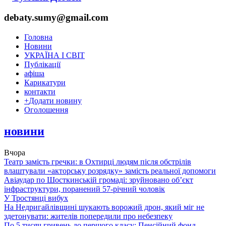
debaty.sumy@gmail.com
Головна
Новини
УКРАЇНА І СВІТ
Публікації
афіша
Карикатури
контакти
+
Додати новину
Оголошення
новини
Вчора
Театр замість гречки: в Охтирці людям після обстрілів
влаштували «акторську розрядку» замість реальної допомоги
Авіаудар по Шосткинській громаді: зруйновано об’єкт
інфраструктури, поранений 57-річний чоловік
У Тростянці вибух
На Недригайлівщині шукають ворожий дрон, який міг не
здетонувати: жителів попередили про небезпеку
По 5 тисяч гривень до першого класу: Пенсійний фонд