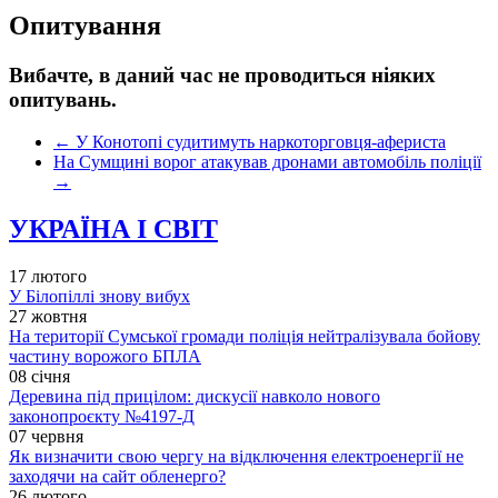
Опитування
Вибачте, в даний час не проводиться ніяких
опитувань.
←
У Конотопі судитимуть наркоторговця-афериста
На Сумщині ворог атакував дронами автомобіль поліції
→
УКРАЇНА І СВІТ
17 лютого
У Білопіллі знову вибух
27 жовтня
На території Сумської громади поліція нейтралізувала бойову
частину ворожого БПЛА
08 січня
Деревина під прицілом: дискусії навколо нового
законопроєкту №4197-Д
07 червня
Як визначити свою чергу на відключення електроенергії не
заходячи на сайт обленерго?
26 лютого