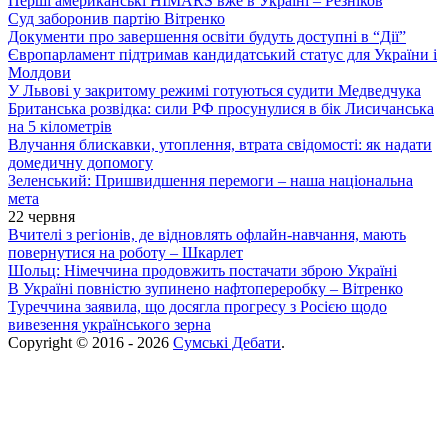
Перші американські HIMARS вже в Україні – Резніков
Суд заборонив партію Вітренко
Документи про завершення освіти будуть доступні в “Дії”
Європарламент підтримав кандидатський статус для України і
Молдови
У Львові у закритому режимі готуються судити Медведчука
Британська розвідка: сили РФ просунулися в бік Лисичанська
на 5 кілометрів
Влучання блискавки, утоплення, втрата свідомості: як надати
домедичну допомогу
Зеленський: Пришвидшення перемоги – наша національна
мета
22 червня
Вчителі з регіонів, де відновлять офлайн-навчання, мають
повернутися на роботу – Шкарлет
Шольц: Німеччина продовжить постачати зброю Україні
В Україні повністю зупинено нафтопереробку – Вітренко
Туреччина заявила, що досягла прогресу з Росією щодо
вивезення українського зерна
Copyright © 2016 - 2026
Сумські Дебати
.