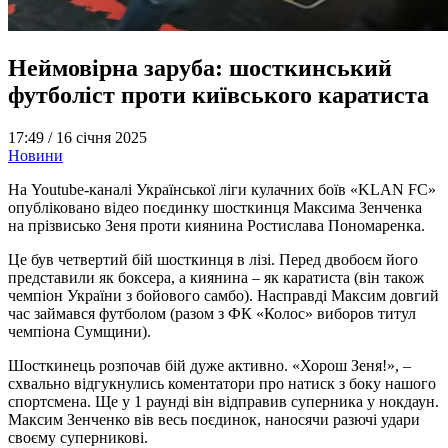
Неймовірна заруба: шосткинський
футболіст проти київського каратиста
17:49 /
16 січня 2025
Новини
На Youtube-каналі Української ліги кулачних боїв «KLAN FC»
опубліковано відео поєдинку шосткинця Максима Зенченка
на прізвисько Зеня проти киянина Ростислава Пономаренка.
Це був четвертий бій шосткинця в лізі. Перед двобоєм його
представили як боксера, а киянина – як каратиста (він також
чемпіон України з бойового самбо). Насправді Максим довгий
час займався футболом (разом з ФК «Колос» виборов титул
чемпіона Сумщини).
Шосткинець розпочав бій дуже активно. «Хорош Зеня!», –
схвально відгукнулись коментатори про натиск з боку нашого
спортсмена. Ще у 1 раунді він відправив суперника у нокдаун.
Максим Зенченко вів весь поєдинок, наносячи разючі удари
своєму суперникові.