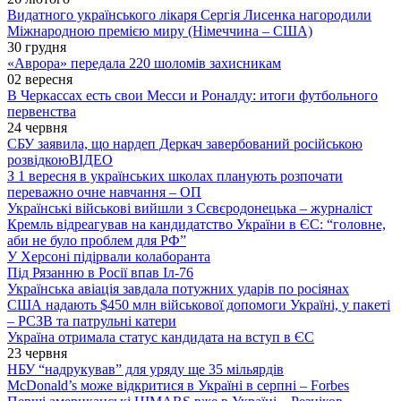
Видатного українського лікаря Сергія Лисенка нагородили
Міжнародною премією миру (Німеччина – США)
30 грудня
«Аврора» передала 220 шоломів захисникам
02 вересня
В Черкассах есть свои Месси и Роналду: итоги футбольного
первенства
24 червня
СБУ заявила, що нардеп Деркач завербований російською
розвідкою
ВІДЕО
З 1 вересня в українських школах планують розпочати
переважно очне навчання – ОП
Українські військові вийшли з Сєвєродонецька – журналіст
Кремль відреагував на кандидатство України в ЄС: “головне,
аби не було проблем для РФ”
У Херсоні підірвали колаборанта
Під Рязанню в Росії впав Іл-76
Українська авіація завдала потужних ударів по росіянах
США надають $450 млн військової допомоги Україні, у пакеті
– РСЗВ та патрульні катери
Україна отримала статус кандидата на вступ в ЄС
23 червня
НБУ “надрукував” для уряду ще 35 мільярдів
McDonald’s може відкритися в Україні в серпні – Forbes