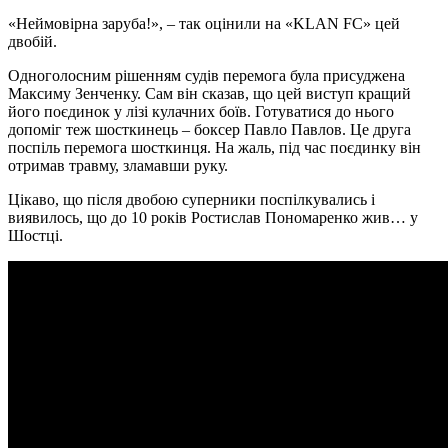
«Неймовірна заруба!», – так оцінили на «KLAN FC» цей
двобій.
Одноголосним рішенням судів перемога була присуджена
Максиму Зенченку. Сам він сказав, що цей виступ кращий
його поєдинок у лізі кулачних боїв. Готуватися до нього
допоміг теж шосткинець – боксер Павло Павлов. Це друга
поспіль перемога шосткинця. На жаль, під час поєдинку він
отримав травму, зламавши руку.
Цікаво, що після двобою суперники поспілкувались і
виявилось, що до 10 років Ростислав Пономаренко жив… у
Шостці.