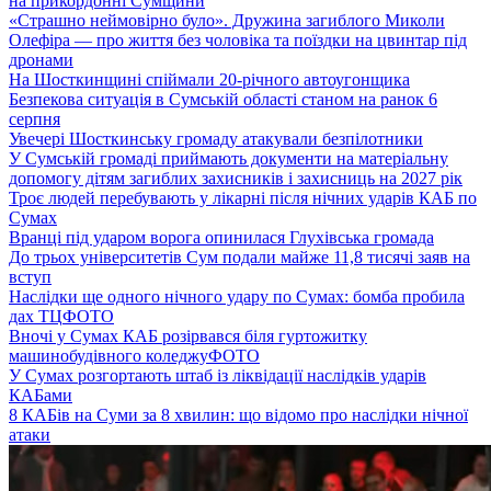
на прикордонні Сумщини
«Страшно неймовірно було». Дружина загиблого Миколи
Олефіра — про життя без чоловіка та поїздки на цвинтар під
дронами
На Шосткинщині спіймали 20-річного автоугонщика
Безпекова ситуація в Сумській області станом на ранок 6
серпня
Увечері Шосткинську громаду атакували безпілотники
У Сумській громаді приймають документи на матеріальну
допомогу дітям загиблих захисників і захисниць на 2027 рік
Троє людей перебувають у лікарні після нічних ударів КАБ по
Сумах
Вранці під ударом ворога опинилася Глухівська громада
До трьох університетів Сум подали майже 11,8 тисячі заяв на
вступ
Наслідки ще одного нічного удару по Сумах: бомба пробила
дах ТЦ
ФОТО
Вночі у Сумах КАБ розірвався біля гуртожитку
машинобудівного коледжу
ФОТО
У Сумах розгортають штаб із ліквідації наслідків ударів
КАБами
8 КАБів на Суми за 8 хвилин: що відомо про наслідки нічної
атаки