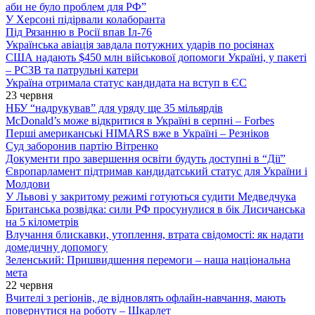
аби не було проблем для РФ”
У Херсоні підірвали колаборанта
Під Рязанню в Росії впав Іл-76
Українська авіація завдала потужних ударів по росіянах
США надають $450 млн військової допомоги Україні, у пакеті
– РСЗВ та патрульні катери
Україна отримала статус кандидата на вступ в ЄС
23 червня
НБУ “надрукував” для уряду ще 35 мільярдів
McDonald’s може відкритися в Україні в серпні – Forbes
Перші американські HIMARS вже в Україні – Резніков
Суд заборонив партію Вітренко
Документи про завершення освіти будуть доступні в “Дії”
Європарламент підтримав кандидатський статус для України і
Молдови
У Львові у закритому режимі готуються судити Медведчука
Британська розвідка: сили РФ просунулися в бік Лисичанська
на 5 кілометрів
Влучання блискавки, утоплення, втрата свідомості: як надати
домедичну допомогу
Зеленський: Пришвидшення перемоги – наша національна
мета
22 червня
Вчителі з регіонів, де відновлять офлайн-навчання, мають
повернутися на роботу – Шкарлет