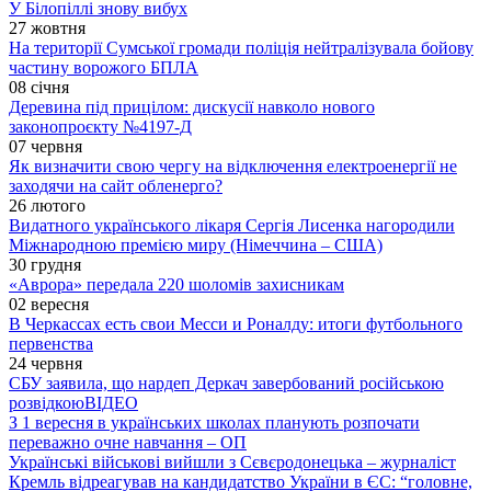
У Білопіллі знову вибух
27 жовтня
На території Сумської громади поліція нейтралізувала бойову
частину ворожого БПЛА
08 січня
Деревина під прицілом: дискусії навколо нового
законопроєкту №4197-Д
07 червня
Як визначити свою чергу на відключення електроенергії не
заходячи на сайт обленерго?
26 лютого
Видатного українського лікаря Сергія Лисенка нагородили
Міжнародною премією миру (Німеччина – США)
30 грудня
«Аврора» передала 220 шоломів захисникам
02 вересня
В Черкассах есть свои Месси и Роналду: итоги футбольного
первенства
24 червня
СБУ заявила, що нардеп Деркач завербований російською
розвідкою
ВІДЕО
З 1 вересня в українських школах планують розпочати
переважно очне навчання – ОП
Українські військові вийшли з Сєвєродонецька – журналіст
Кремль відреагував на кандидатство України в ЄС: “головне,