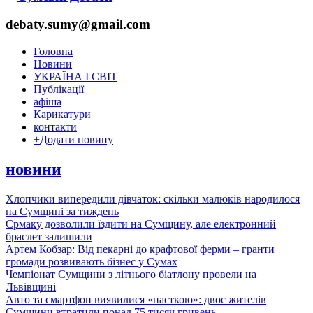
debaty.sumy@gmail.com
Головна
Новини
УКРАЇНА І СВІТ
Публікації
афіша
Карикатури
контакти
+
Додати новину
новини
Хлопчики випередили дівчаток: скільки малюків народилося
на Сумщині за тиждень
Єрмаку дозволили їздити на Сумщину, але електронний
браслет залишили
Артем Кобзар: Від пекарні до крафтової ферми – гранти
громади розвивають бізнес у Сумах
Чемпіонат Сумщини з літнього біатлону провели на
Львівщині
Авто та смартфон виявилися «пасткою»: двоє жителів
Сумщини втратили понад 75 тисяч гривень