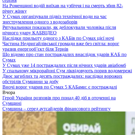
серпня
На Роменщині водій виїхав на узбіччя і на смерть збив 82-
річну жінку
У Сумах організували підвіз технічної води на час
знеструмлення одного з водозаборів
Рятувальники показали, як деблокували чоловіка після
нічного удару КАБ
ВІДЕО
Наслідки прильоту одного з КАБів по Сумах цієї ночі
Частина Недригайлівської громади вже без світла: ворог
уразив енергооб’єкт біля Тернів
Що відомо про стан постраждалих внаслідок ударів КАБ по
Сумах
У Сумах уже 14 постраждалих після нічних ударів авіабомб
У спальному мікрорайоні Сум ліквідовують порив водомережі
Двоє загиблих та десять постраждалих: наслідки ворожих
обстрілів Сумщини за добу
Вночі ворог ударив по Сумах 5 КАБами: є постраждалі
Вчора
Герой України розповів про понад 40 діб в оточенні на
Сумщині
Сумщина – серед аутсайдерів фінансового рейтингу