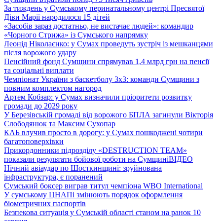
За тиждень у Сумському перинатальному центрі Пресвятої
Діви Марії народилося 15 дітей
«Засобів зараз достатньо, не вистачає людей»: командир
«Чорного Стрижа» із Сумського напрямку
Леонід Ніколаєнко: у Сумах проведуть зустріч із мешканцями
після ворожого удару
Пенсійний фонд Сумщини спрямував 1,4 млрд грн на пенсії
та соціальні виплати
Чемпіонат України з баскетболу 3х3: команди Сумщини з
повним комплектом нагород
Артем Кобзар: у Сумах визначили пріоритети розвитку
громади до 2029 року
У Березівській громаді від ворожого БПЛА загинули Вікторія
Слободянюк та Максим Сухопар
КАБ влучив просто в дорогу: у Сумах пошкоджені чотири
багатоповерхівки
Прикордонники підрозділу «DESTRUCTION TEAM»
показали результати бойової роботи на Сумщині
ВІДЕО
Нічний авіаудар по Шосткинщині: зруйнована
інфраструктура, є поранений
Сумський боксер виграв титул чемпіона WBO International
У сумському ЦНАПі змінюють порядок оформлення
біометричних паспортів
Безпекова ситуація у Сумській області станом на ранок 10