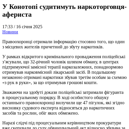
У Конотопі судитимуть наркоторговця-
афериста
17:33 /
16 січня 2025
Новини
Правоохоронці отримали інформацію стосовно того, що один
з місцевих жителів причетний до збуту наркотиків.
У рамках відкритого кримінального провадження поліцейські
з’ясували, що 32-річний чоловік шляхом обману, в центрах
підтримуючої замісної терапії наркозалежних, понаднормово
отримував нарковмісний лікарський засіб. В подальшому
незаконно отримані наркотики збував третім особам за схемою
«з рук в руки», за що отримував грошові кошти.
Зважаючи на здобуті докази поліцейські затримали фігуранта
в процесуальному порядку. В ході особистого обшуку
останнього правоохоронці вилучили ще 47 пігулок, які згідно
висновку судового експерта відносяться до наркотичних
засобів та рослин, обіг яких обмежено.
Наразі слідчі під процесуальним керівництвом прокуратури
вже скерували до суду обвинувальний акт відносно збувача за