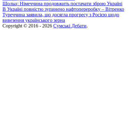
Шольц: Німеччина продовжить постачати зброю Україні
В Україні повністю зупинено нафтопереробку – Вітренко
Туреччина заявила, що досягла прогресу з Росією щодо
вивезення українського зерна
Copyright © 2016 - 2026
Сумські Дебати
.