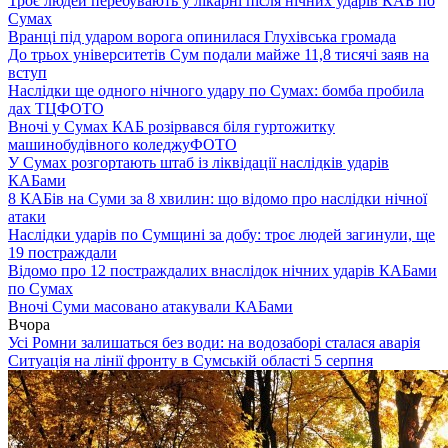
Троє людей перебувають у лікарні після нічних ударів КАБ по
Сумах
Вранці під ударом ворога опинилася Глухівська громада
До трьох університетів Сум подали майже 11,8 тисячі заяв на
вступ
Наслідки ще одного нічного удару по Сумах: бомба пробила
дах ТЦ
ФОТО
Вночі у Сумах КАБ розірвався біля гуртожитку
машинобудівного коледжу
ФОТО
У Сумах розгортають штаб із ліквідації наслідків ударів
КАБами
8 КАБів на Суми за 8 хвилин: що відомо про наслідки нічної
атаки
Наслідки ударів по Сумщині за добу: троє людей загинули, ще
19 постраждали
Відомо про 12 постраждалих внаслідок нічних ударів КАБами
по Сумах
Вночі Суми масовано атакували КАБами
Вчора
Усі Ромни залишаться без води: на водозаборі сталася аварія
Ситуація на лінії фронту в Сумській області 5 серпня