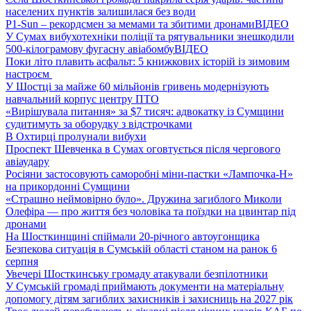
населених пунктів залишилася без води
P1-Sun – рекордсмен за мемами та збитими дронами
ВІДЕО
У Сумах вибухотехніки поліції та рятувальники знешкодили
500-кілограмову фугасну авіабомбу
ВІДЕО
Поки літо плавить асфальт: 5 книжкових історій із зимовим
настроєм
У Шостці за майже 60 мільйонів гривень модернізують
навчальний корпус центру ПТО
«Вирішувала питання» за $7 тисяч: адвокатку із Сумщини
судитимуть за оборудку з відстрочками
В Охтирці пролунали вибухи
Проспект Шевченка в Сумах оговтується після чергового
авіаудару
Росіяни застосовують саморобні міни-пастки «Лампочка-Н»
на прикордонні Сумщини
«Страшно неймовірно було». Дружина загиблого Миколи
Олефіра — про життя без чоловіка та поїздки на цвинтар під
дронами
На Шосткинщині спіймали 20-річного автоугонщика
Безпекова ситуація в Сумській області станом на ранок 6
серпня
Увечері Шосткинську громаду атакували безпілотники
У Сумській громаді приймають документи на матеріальну
допомогу дітям загиблих захисників і захисниць на 2027 рік