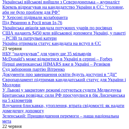
Українські військові вийшли з Сєвєродонецька – журналіст
Кремль відреагував на кандидатство України в ЄС: “головне,
аби не було проблем для РФ”
У Херсоні підірвали колаборанта
Під Рязанню в Росії впав Іл-76
Українська авіація завдала потужних ударів по росіянах
США надають $450 млн військової допомоги Україні, у пакеті
– РСЗВ та патрульні катери
Україна отримала статус кандидата на вступ в ЄС
23 червня
НБУ “надрукував” для уряду ще 35 мільярдів
McDonald’s може відкритися в Україні в серпні – Forbes
Перші американські HIMARS вже в Україні – Резніков
Суд заборонив партію Вітренко
Документи про завершення освіти будуть доступні в “Дії”
Європарламент підтримав кандидатський статус для України і
Молдови
У Львові у закритому режимі готуються судити Медведчука
Британська розвідка: сили РФ просунулися в бік Лисичанська
на 5 кілометрів
Влучання блискавки, утоплення, втрата свідомості: як надати
домедичну допомогу
Зеленський: Пришвидшення перемоги – наша національна
мета
22 червня