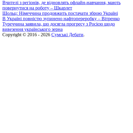
Вчителі з регіонів, де відновлять офлайн-навчання, мають
повернутися на роботу – Шкарлет
Шольц: Німеччина продовжить постачати зброю Україні
В Україні повністю зупинено нафтопереробку – Вітренко
Туреччина заявила, що досягла прогресу з Росією щодо
вивезення українського зерна
Copyright © 2016 - 2026
Сумські Дебати
.