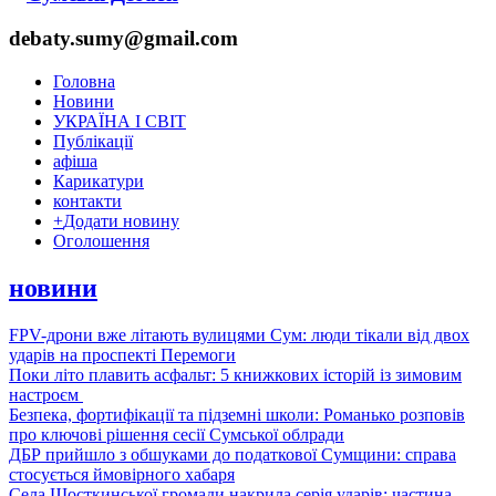
debaty.sumy@gmail.com
Головна
Новини
УКРАЇНА І СВІТ
Публікації
афіша
Карикатури
контакти
+
Додати новину
Оголошення
новини
FPV-дрони вже літають вулицями Сум: люди тікали від двох
ударів на проспекті Перемоги
Поки літо плавить асфальт: 5 книжкових історій із зимовим
настроєм
Безпека, фортифікації та підземні школи: Романько розповів
про ключові рішення сесії Сумської облради
ДБР прийшло з обшуками до податкової Сумщини: справа
стосується ймовірного хабаря
Села Шосткинської громади накрила серія ударів: частина