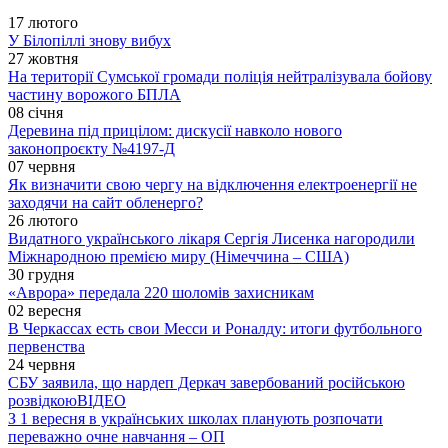
17 лютого
У Білопіллі знову вибух
27 жовтня
На території Сумської громади поліція нейтралізувала бойову
частину ворожого БПЛА
08 січня
Деревина під прицілом: дискусії навколо нового
законопроєкту №4197-Д
07 червня
Як визначити свою чергу на відключення електроенергії не
заходячи на сайт обленерго?
26 лютого
Видатного українського лікаря Сергія Лисенка нагородили
Міжнародною премією миру (Німеччина – США)
30 грудня
«Аврора» передала 220 шоломів захисникам
02 вересня
В Черкассах есть свои Месси и Роналду: итоги футбольного
первенства
24 червня
СБУ заявила, що нардеп Деркач завербований російською
розвідкою
ВІДЕО
З 1 вересня в українських школах планують розпочати
переважно очне навчання – ОП