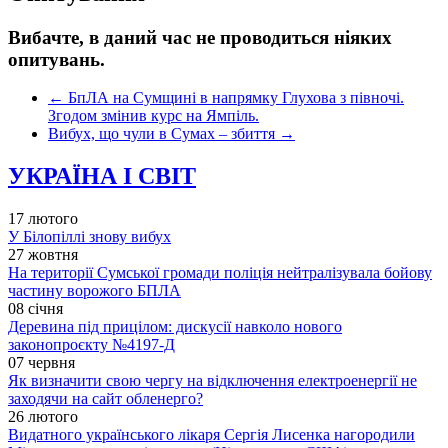
Вибачте, в даний час не проводиться ніяких
опитувань.
←
БпЛА на Сумщині в напрямку Глухова з півночі.
Згодом змінив курс на Ямпіль.
Вибух, що чули в Сумах – збиття
→
УКРАЇНА І СВІТ
17 лютого
У Білопіллі знову вибух
27 жовтня
На території Сумської громади поліція нейтралізувала бойову
частину ворожого БПЛА
08 січня
Деревина під прицілом: дискусії навколо нового
законопроєкту №4197-Д
07 червня
Як визначити свою чергу на відключення електроенергії не
заходячи на сайт обленерго?
26 лютого
Видатного українського лікаря Сергія Лисенка нагородили