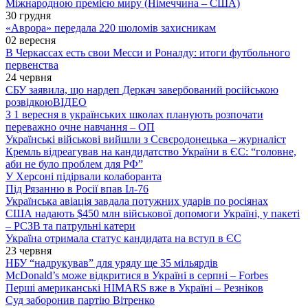
Міжнародною премією миру (Німеччина – США)
30 грудня
«Аврора» передала 220 шоломів захисникам
02 вересня
В Черкассах есть свои Месси и Роналду: итоги футбольного
первенства
24 червня
СБУ заявила, що нардеп Деркач завербований російською
розвідкою
ВІДЕО
З 1 вересня в українських школах планують розпочати
переважно очне навчання – ОП
Українські військові вийшли з Сєвєродонецька – журналіст
Кремль відреагував на кандидатство України в ЄС: “головне,
аби не було проблем для РФ”
У Херсоні підірвали колаборанта
Під Рязанню в Росії впав Іл-76
Українська авіація завдала потужних ударів по росіянах
США надають $450 млн військової допомоги Україні, у пакеті
– РСЗВ та патрульні катери
Україна отримала статус кандидата на вступ в ЄС
23 червня
НБУ “надрукував” для уряду ще 35 мільярдів
McDonald’s може відкритися в Україні в серпні – Forbes
Перші американські HIMARS вже в Україні – Резніков
Суд заборонив партію Вітренко