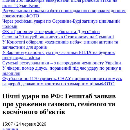
Понад 250 пасажирів евакуювали після ранкової атаки на
потяг “Суми-Київ”
Рятувальники показали фото пошкодженого ворожим дроном
локомотива
ФОТО
Через російські удари по Середина-Буді загинув цивільний
чоловік
ФК «Тростянець» переміг дебютанта Другої ліги
Село на 20 людей: як живуть в Отроховому на Сумщині
У Конотопі обікрали «захисників неба»: зникли антени та
запчастини для дронів
У Зарічному районі Сум під час атаки БПЛА на будинок
постраждала жінка
Сумські веслувальники – з нагородами чемпіонату України
У лікарні помер дідусь, поранений під час удару по ринку в
Білопіллі
Футболки по 1170 гривень: СНАУ вирішив оновити комусь
гардероб державним коштом по захмарним цінам
ФОТО
Нічні удари по РФ: Генштаб заявив
про ураження газового, гелієвого та
космічного об’єктів
15:07 /
24 червня 2026
Новини