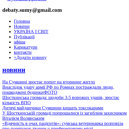
debaty.sumy@gmail.com
Головна
Новини
УКРАЇНА І СВІТ
Публікації
афіша
Карикатури
контакти
+
Додати новину
новини
На Сумщині зростає попит на вторинне житло
Внаслідок удару армії РФ по Ромнах постраждали люди,
пошкоджені будинки
ФОТО
Шосткинська громада: щодоби 3-5 ворожих ударів, зростає
кількість ВПО
Дитячі майданчики Сумщини кишать токсокарами
У Шосткинській громаді попрощалися із загиблим захисником
Віталієм Волянським
«Вдячність в очах пацієнтів»: сумська ветеринарка розповіла
про порятунок тварин у прифронтовому місті