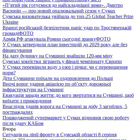
«П’ятий рік готуємося до найскладнішої зими». Дмитро
Васюнін — про новий опалювальний сезон у Сумах
Сумська вихователька увійшла до топ-25 Global Teacher Prize
Ukraine
Вранці російський безпілотник наніс удар по Тростянецькій
громаді
ФОТО
Армія РФ атакувала Ромни сьогодні зранку
ФОТО
У Сумах затвердили план інвестицій до 2029 року, але без
фінансування
На даху будинку на Сумщині знайшли 120-мм міну
Сумські хокеїстки зіграють у фіналі чемпіонату Європи
У Сумах перевірили воду з озер і річки: чи є перевищення
норм?
Діти Сумщини поїхали на оздоровлення до Польщі
Вночі ворог ударив авіацією по обʼєкту дорожньої
інфраструктури на Сумщині
Евакуація заради життя: до кого звертатися на Сумщині, щоб
виїхати з прикордоння
Внаслідок ударів ворога на Сумщині за добу 3 загиблих, 5
постраждалих
Пошкоджений супермаркет у Сумах відновив свою роботу
після удару КАБом
Вчора
Ситуація на лінії фронту в Сумській області 8 серпня