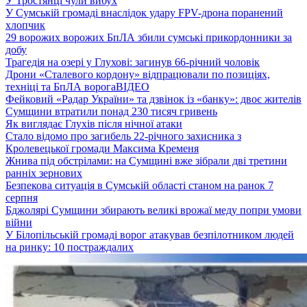
У Тростянці чули вибух
У Сумській громаді внаслідок удару FPV-дрона поранений
хлопчик
29 ворожих ворожих БпЛА збили сумські прикордонники за
добу
Трагедія на озері у Глухові: загинув 66-річний чоловік
Дрони «Сталевого кордону» відпрацювали по позиціях,
техніці та БпЛА ворога
ВІДЕО
Фейковий «Радар України» та дзвінок із «банку»: двоє жителів
Сумщини втратили понад 230 тисяч гривень
Як виглядає Глухів після нічної атаки
Стало відомо про загибель 22-річного захисника з
Кролевецької громади Максима Кременя
Жнива під обстрілами: на Сумщині вже зібрали дві третини
ранніх зернових
Безпекова ситуація в Сумській області станом на ранок 7
серпня
Бджолярі Сумщини збирають великі врожаї меду попри умови
війни
У Білопільській громаді ворог атакував безпілотником людей
на ринку: 10 постраждалих