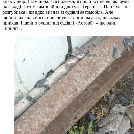
впав у двір. І там почалася пожежа, згоріли всі меблі, які були
на складі. Потім там знайшли двигун «Герані»… Пан Олег не
розгубився і швидко вигнав із будівлі автомобіль. Але
щойно відігнав його, повернувся за іншим авто, на якому
приїхав. І щойно рушив від будівлі «Асторії» – ще один
«приліт».