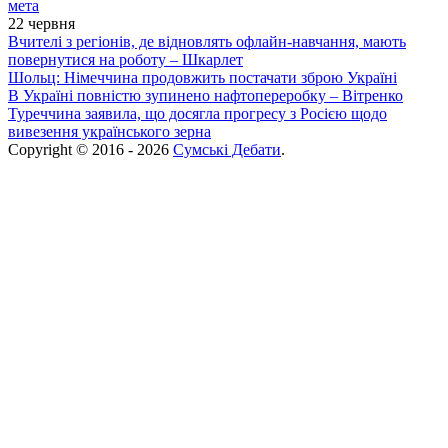
мета
22 червня
Вчителі з регіонів, де відновлять офлайн-навчання, мають
повернутися на роботу – Шкарлет
Шольц: Німеччина продовжить постачати зброю Україні
В Україні повністю зупинено нафтопереробку – Вітренко
Туреччина заявила, що досягла прогресу з Росією щодо
вивезення українського зерна
Copyright © 2016 - 2026
Сумські Дебати
.