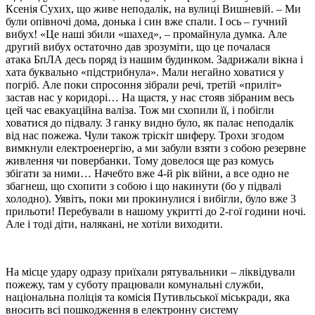
Ксенія Сухих, що живе неподалік, на вулиці Вишневій. – Ми
були опівночі дома, донька і син вже спали. І ось – гучний
вибух! «Це наші збили «шахед», – промайнула думка. Але
другий вибух остаточно дав зрозуміти, що це почалася
атака БпЛА десь поряд із нашим будинком. Задрижали вікна і
хата буквально «підстрибнула». Мали негайно ховатися у
погріб. Але поки спросоння зібрали речі, третій «приліт»
застав нас у коридорі… На щастя, у нас стояв зібраним весь
цей час евакуаційна валіза. Тож ми схопили її, і побігли
ховатися до підвалу. З ганку видно було, як палає неподалік
від нас пожежа. Чули також тріскіт шиферу. Трохи згодом
вимкнули електроенергію, а ми забули взяти з собою резервне
живлення чи повербанки. Тому довелося ще раз комусь
збігати за ними… Начебто вже 4-й рік війни, а все одно не
збагнеш, що схопити з собою і що накинути (бо у підвалі
холодно). Уявіть, поки ми прокинулися і вибігли, було вже 3
прильоти! Перебували в нашому укритті до 2-гої години ночі.
Але і тоді діти, налякані, не хотіли виходити.
На місце удару одразу приїхали рятувальники – ліквідували
пожежу, там у суботу працювали комунальні служби,
національна поліція та комісія Путивльської міськради, яка
вносить всі пошкодження в електронну систему