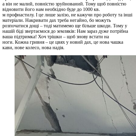
а він не малий, повністю зруйнований. Тому щоб повністю
відновити його нам необхідно буде до 1000 кв.
м профнастилу. І це лише залізо, не кажучи про роботу та інші
матеріали. Накривати дах треба негайно, бо можуть
розпочатися дощі – тоді матимемо ще більше шкоди. Тому у
нашій біді звертаємося до земляків: Нам зараз дуже потрібна
ваша підтримка! Хоч трішки – щоб знову встати на
ноги. Кожна гривня – це цвях у новий дах, це нова чашка
кави, нове колесо, нова надія.