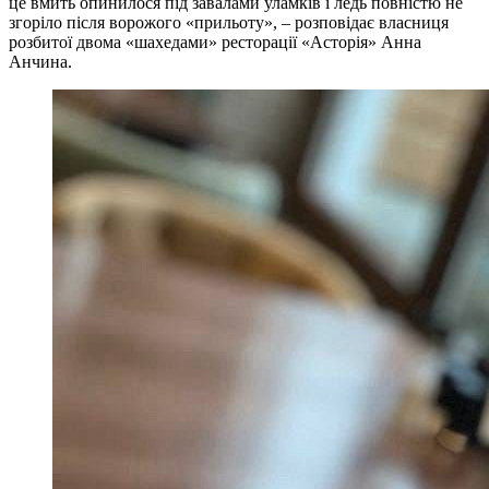
це вмить опинилося під завалами уламків і ледь повністю не
згоріло після ворожого «прильоту», – розповідає власниця
розбитої двома «шахедами» ресторації «Асторія» Анна
Анчина.