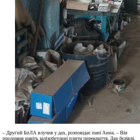
– Другий БпЛА влучив у дах, розповідає пані Анна. – Він
проломив навіть залізобетонні плити перекриття. Дах будівлі,