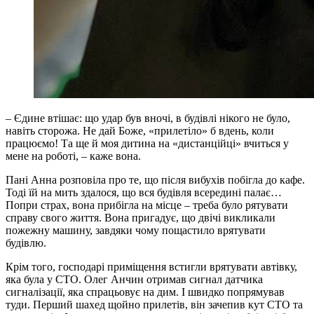
– Єдине втішає: що удар був вночі, в будівлі нікого не було,
навіть сторожа. Не дай Боже, «прилетіло» б вдень, коли
працюємо! Та ще й моя дитина на «дистанційці» вчиться у
мене на роботі, – каже вона.
Пані Анна розповіла про те, що після вибухів побігла до кафе.
Тоді їй на мить здалося, що вся будівля всередині палає…
Попри страх, вона прибігла на місце – треба було рятувати
справу свого життя. Вона пригадує, що двічі викликали
пожежну машину, завдяки чому пощастило врятувати
будівлю.
Крім того, господарі приміщення встигли врятувати автівку,
яка була у СТО. Олег Анчин отримав сигнал датчика
сигналізації, яка спрацьовує на дим. І швидко попрямував
туди. Перший шахед щойно прилетів, він зачепив кут СТО та