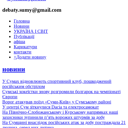
debaty.sumy@gmail.com
Головна
Новини
УКРАЇНА І СВІТ
Публікації
афіша
Карикатури
контакти
+
Додати новину
новини
У Сумах відновлюють спортивний клуб, пошкоджений
російським обстрілом
Сумські хокеїстки знову розгромили болгарок на чемпіонаті
Європи
Ворог атакував поїзд «Суми-Київ» у Сумському районі
У центрі Сум зіткнулися Dacia та електросамокат
На Північно-Слобожанському і Курському напрямках наші
захисники зупинили п’ять ворожих штурмів за добу
На Сумщині внаслідок російських атак за добу постраждала 21
людина, серед них дитина