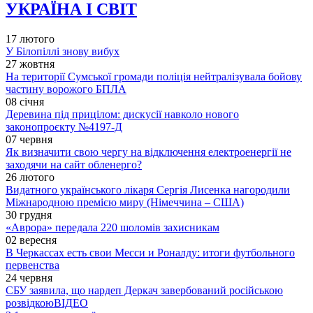
УКРАЇНА І СВІТ
17 лютого
У Білопіллі знову вибух
27 жовтня
На території Сумської громади поліція нейтралізувала бойову
частину ворожого БПЛА
08 січня
Деревина під прицілом: дискусії навколо нового
законопроєкту №4197-Д
07 червня
Як визначити свою чергу на відключення електроенергії не
заходячи на сайт обленерго?
26 лютого
Видатного українського лікаря Сергія Лисенка нагородили
Міжнародною премією миру (Німеччина – США)
30 грудня
«Аврора» передала 220 шоломів захисникам
02 вересня
В Черкассах есть свои Месси и Роналду: итоги футбольного
первенства
24 червня
СБУ заявила, що нардеп Деркач завербований російською
розвідкою
ВІДЕО