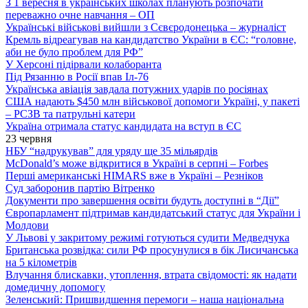
З 1 вересня в українських школах планують розпочати
переважно очне навчання – ОП
Українські військові вийшли з Сєвєродонецька – журналіст
Кремль відреагував на кандидатство України в ЄС: “головне,
аби не було проблем для РФ”
У Херсоні підірвали колаборанта
Під Рязанню в Росії впав Іл-76
Українська авіація завдала потужних ударів по росіянах
США надають $450 млн військової допомоги Україні, у пакеті
– РСЗВ та патрульні катери
Україна отримала статус кандидата на вступ в ЄС
23 червня
НБУ “надрукував” для уряду ще 35 мільярдів
McDonald’s може відкритися в Україні в серпні – Forbes
Перші американські HIMARS вже в Україні – Резніков
Суд заборонив партію Вітренко
Документи про завершення освіти будуть доступні в “Дії”
Європарламент підтримав кандидатський статус для України і
Молдови
У Львові у закритому режимі готуються судити Медведчука
Британська розвідка: сили РФ просунулися в бік Лисичанська
на 5 кілометрів
Влучання блискавки, утоплення, втрата свідомості: як надати
домедичну допомогу
Зеленський: Пришвидшення перемоги – наша національна