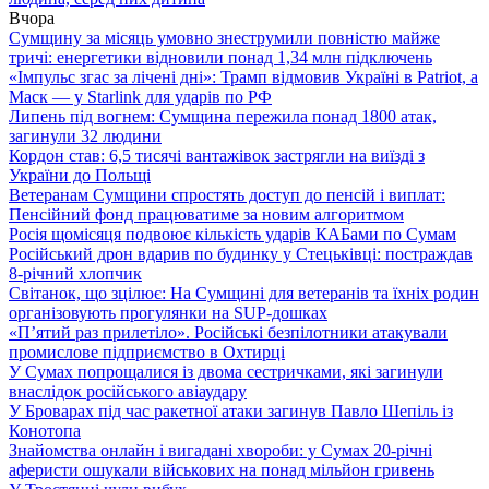
Вчора
Сумщину за місяць умовно знеструмили повністю майже
тричі: енергетики відновили понад 1,34 млн підключень
«Імпульс згас за лічені дні»: Трамп відмовив Україні в Patriot, а
Маск — у Starlink для ударів по РФ
Липень під вогнем: Сумщина пережила понад 1800 атак,
загинули 32 людини
Кордон став: 6,5 тисячі вантажівок застрягли на виїзді з
України до Польщі
Ветеранам Сумщини спростять доступ до пенсій і виплат:
Пенсійний фонд працюватиме за новим алгоритмом
Росія щомісяця подвоює кількість ударів КАБами по Сумам
Російський дрон вдарив по будинку у Стецьківці: постраждав
8-річний хлопчик
Світанок, що зцілює: На Сумщині для ветеранів та їхніх родин
організовують прогулянки на SUP-дошках
«П’ятий раз прилетіло». Російські безпілотники атакували
промислове підприємство в Охтирці
У Сумах попрощалися із двома сестричками, які загинули
внаслідок російського авіаудару
У Броварах під час ракетної атаки загинув Павло Шепіль із
Конотопа
Знайомства онлайн і вигадані хвороби: у Сумах 20-річні
аферисти ошукали військових на понад мільйон гривень