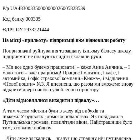
Р/р UA483003350000000026005828539
Код банку 300335
ЄДРПОУ 2933221444
На місці «прильоту» підприємці
вже
відновили роботу
Попри значні руйнування та завдану їхньому бізнесу шкоду,
підприємці не планують сидіти склавши руки.
– Ми все одно будемо працювати! – каже Анна Анчина. – І
мало того – вже працюємо! Працює і магазин, і кафе, і
автомийка, і офіс страхової компанії «Княжа», і відділення
«Нової пошти» №3. Я впевнена, що разом ми зможемо знову
відкрити двері нашого улюбленого простору.
«Діти відмовлялися виходити з підвалу»…
А тим часом містяни були в жаху від вибухів та
пожежі. У будівлях і домогосподарствах. Як повідомила
Путивльська громада, повилітали вікна. Найстрашніше було
тим, хто живе поблизу.
– Діти дуже злякалися, – згадує цю страшну ніч путивлянка