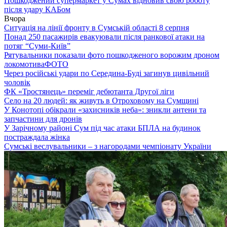
Пошкоджений супермаркет у Сумах відновив свою роботу
після удару КАБом
Вчора
Ситуація на лінії фронту в Сумській області 8 серпня
Понад 250 пасажирів евакуювали після ранкової атаки на
потяг “Суми-Київ”
Рятувальники показали фото пошкодженого ворожим дроном
локомотива
ФОТО
Через російські удари по Середина-Буді загинув цивільний
чоловік
ФК «Тростянець» переміг дебютанта Другої ліги
Село на 20 людей: як живуть в Отроховому на Сумщині
У Конотопі обікрали «захисників неба»: зникли антени та
запчастини для дронів
У Зарічному районі Сум під час атаки БПЛА на будинок
постраждала жінка
Сумські веслувальники – з нагородами чемпіонату України