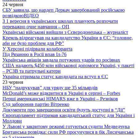
24 червня
СБУ заявила, що нардеп Деркач завербований російською
розвідкою
ВІДЕО
З 1 вересня в українських школах планують розпочати
переважно очне навчання – ОП
Українські військові вийшли з Сєвєродонецька – журналіст
Кремль відреагував на кандидатство України в ЄС: “головне,
аби не було проблем для РФ”
У Херсоні підірвали колаборанта
Під Рязанню в Росії впав Іл-76
Українська авіація завдала потужних ударів по росіянах
США надають $450 млн військової допомоги Україні, у пакеті
– РСЗВ та патрульні катери
Україна отримала статус кандидата на вступ в ЄС
23 червня
НБУ “надрукував” для уряду ще 35 мільярдів
McDonald’s може відкритися в Україні в серпні – Forbes
Перші американські HIMARS вже в Україні – Резніков
Суд заборонив партію Вітренко
Документи про завершення освіти будуть доступні в “Дії”
Європарламент підтримав кандидатський статус для України і
Молдови
У Львові у закритому режимі готуються судити Медведчука
Британська розвідка: сили РФ просунулися в бік Лисичанська
на 5 кілометрів