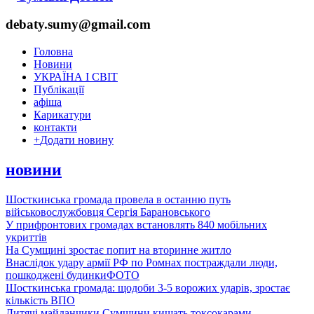
debaty.sumy@gmail.com
Головна
Новини
УКРАЇНА І СВІТ
Публікації
афіша
Карикатури
контакти
+
Додати новину
новини
Шосткинська громада провела в останню путь
військовослужбовця Сергія Барановського
У прифронтових громадах встановлять 840 мобільних
укриттів
На Сумщині зростає попит на вторинне житло
Внаслідок удару армії РФ по Ромнах постраждали люди,
пошкоджені будинки
ФОТО
Шосткинська громада: щодоби 3-5 ворожих ударів, зростає
кількість ВПО
Дитячі майданчики Сумщини кишать токсокарами