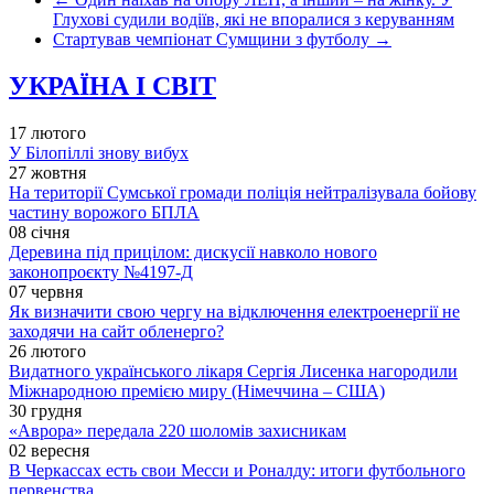
Глухові судили водіїв, які не впоралися з керуванням
Стартував чемпіонат Сумщини з футболу
→
УКРАЇНА І СВІТ
17 лютого
У Білопіллі знову вибух
27 жовтня
На території Сумської громади поліція нейтралізувала бойову
частину ворожого БПЛА
08 січня
Деревина під прицілом: дискусії навколо нового
законопроєкту №4197-Д
07 червня
Як визначити свою чергу на відключення електроенергії не
заходячи на сайт обленерго?
26 лютого
Видатного українського лікаря Сергія Лисенка нагородили
Міжнародною премією миру (Німеччина – США)
30 грудня
«Аврора» передала 220 шоломів захисникам
02 вересня
В Черкассах есть свои Месси и Роналду: итоги футбольного
первенства