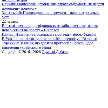
Влучання блискавки, утоплення, втрата свідомості: як надати
домедичну допомогу
Зеленський: Пришвидшення перемоги – наша національна
мета
22 червня
Вчителі з регіонів, де відновлять офлайн-навчання, мають
повернутися на роботу – Шкарлет
Шольц: Німеччина продовжить постачати зброю Україні
В Україні повністю зупинено нафтопереробку – Вітренко
Туреччина заявила, що досягла прогресу з Росією щодо
вивезення українського зерна
Copyright © 2016 - 2026
Сумські Дебати
.