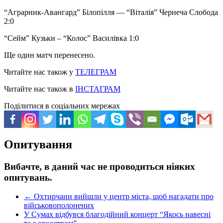
“Аграрник-Авангард” Білопілля — “Віталія” Чернеча Слобода
2:0
“Сейм” Кузьки – “Колос” Василівка 1:0
Ще один матч перенесено.
Читайте нас також у
ТЕЛЕГРАМ
Читайте нас також в
ІНСТАГРАМ
Поділитися в соціальних мережах
Опитування
Вибачте, в даний час не проводиться ніяких
опитувань.
←
Охтирчани вийшли у центр міста, щоб нагадати про
військовополонених
У Сумах відбувся благодійний концерт “Якось навесні