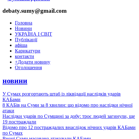
debaty.sumy@gmail.com
Головна
Новини
УКРАЇНА І СВІТ
Публікації
афіша
Карикатури
контакти
+
Додати новину
Оголошення
новини
У Сумах розгортають штаб із ліквідації наслідків ударів
КАБами
8 КАБів на Суми за 8 хвилин: що відомо про наслідки нічної
атаки
Наслідки ударів по Сумщині за добу: троє людей загинули, ще
19 постраждали
Відомо про 12 постраждалих внаслідок нічних ударів КАБами
по Сумах
Вночі Суми масовано атакували КАБами