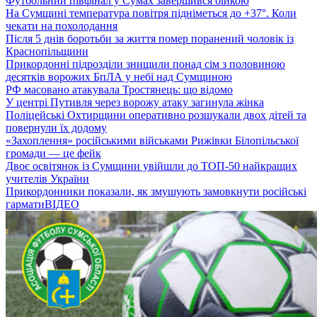
Футбольний півфінал у Сумах завершився бійкою
На Сумщині температура повітря підніметься до +37°. Коли
чекати на похолодання
Після 5 днів боротьби за життя помер поранений чоловік із
Краснопільщини
Прикордонні підрозділи знищили понад сім з половиною
десятків ворожих БпЛА у небі над Сумщиною
РФ масовано атакувала Тростянець: що відомо
У центрі Путивля через ворожу атаку загинула жінка
Поліцейські Охтирщини оперативно розшукали двох дітей та
повернули їх додому
«Захоплення» російськими військами Рижівки Білопільської
громади — це фейк
Двоє освітянок із Сумщини увійшли до ТОП-50 найкращих
учителів України
Прикордонники показали, як змушують замовкнути російські
гармати
ВІДЕО