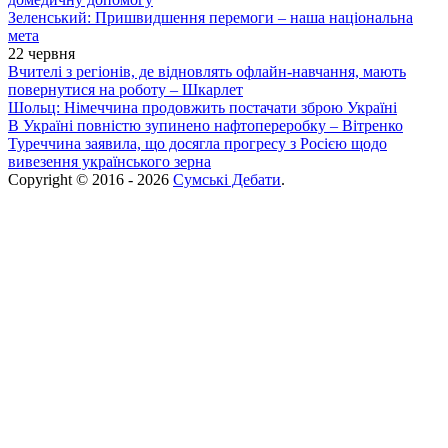
Зеленський: Пришвидшення перемоги – наша національна
мета
22 червня
Вчителі з регіонів, де відновлять офлайн-навчання, мають
повернутися на роботу – Шкарлет
Шольц: Німеччина продовжить постачати зброю Україні
В Україні повністю зупинено нафтопереробку – Вітренко
Туреччина заявила, що досягла прогресу з Росією щодо
вивезення українського зерна
Copyright © 2016 - 2026
Сумські Дебати
.