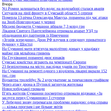
Вчора
Усі Ромни залишаться без води: на водозаборі сталася аварія
Ситуація на лінії фронту в Сумській області 5 серпня
Померла 13-річна Олександра Макуха, поранена під час атаки
на Зноб-Новгородське у червні
Місцеві бюджети Сумщини зібрали 7,3 млрд грн
Лікарня Святого Пантелеймона отримала апарат УЗД та
обладнання від партнерів із Німеччини
«Згорів зсередини». Дрон РФ влучив в середину приватного
будинку у Шостці
На Сумщині мати втягнула малолітню доньку у крадіжку
майже пів мільйона гривень
На Глухівщині поранені двоє юнаків
Сумські хокеїстки зіграють на чемпіонаті Європи
23 безпілотника на місто: наслідки ударів по Тростянцю
На Сумщині на ремонті одного з відділень лікарні вкрали 152
тис. грн
Відзавтра тролейбус № 2 курсуватиме за тимчасовим графіком
Через атаку дрона в Путивлі загинула жителька
Новослобідської громади
П’ять жителів Сумщини посмертно отримали відзнаки «За
заслуги перед Сумщиною» І ступеня
У Лебедині знову перемагали проблеми нарадою: одна справа
— кілька програм і ще більше звітів