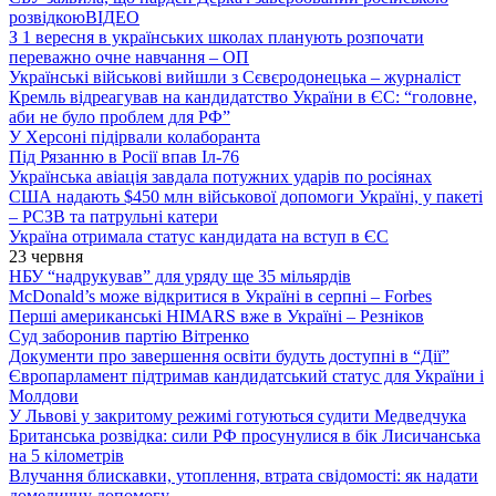
розвідкою
ВІДЕО
З 1 вересня в українських школах планують розпочати
переважно очне навчання – ОП
Українські військові вийшли з Сєвєродонецька – журналіст
Кремль відреагував на кандидатство України в ЄС: “головне,
аби не було проблем для РФ”
У Херсоні підірвали колаборанта
Під Рязанню в Росії впав Іл-76
Українська авіація завдала потужних ударів по росіянах
США надають $450 млн військової допомоги Україні, у пакеті
– РСЗВ та патрульні катери
Україна отримала статус кандидата на вступ в ЄС
23 червня
НБУ “надрукував” для уряду ще 35 мільярдів
McDonald’s може відкритися в Україні в серпні – Forbes
Перші американські HIMARS вже в Україні – Резніков
Суд заборонив партію Вітренко
Документи про завершення освіти будуть доступні в “Дії”
Європарламент підтримав кандидатський статус для України і
Молдови
У Львові у закритому режимі готуються судити Медведчука
Британська розвідка: сили РФ просунулися в бік Лисичанська
на 5 кілометрів
Влучання блискавки, утоплення, втрата свідомості: як надати
домедичну допомогу