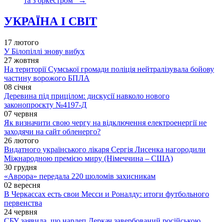
та з оркестром”
→
УКРАЇНА І СВІТ
17 лютого
У Білопіллі знову вибух
27 жовтня
На території Сумської громади поліція нейтралізувала бойову
частину ворожого БПЛА
08 січня
Деревина під прицілом: дискусії навколо нового
законопроєкту №4197-Д
07 червня
Як визначити свою чергу на відключення електроенергії не
заходячи на сайт обленерго?
26 лютого
Видатного українського лікаря Сергія Лисенка нагородили
Міжнародною премією миру (Німеччина – США)
30 грудня
«Аврора» передала 220 шоломів захисникам
02 вересня
В Черкассах есть свои Месси и Роналду: итоги футбольного
первенства
24 червня
СБУ заявила, що нардеп Деркач завербований російською