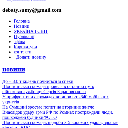
debaty.sumy@gmail.com
Головна
Новини
УКРАЇНА І СВІТ
Публікації
афіша
Карикатури
контакти
+
Додати новину
новини
До + 33: тиждень почнеться зі спеки
Шосткинська громада провела в останню путь
військовослужбовця Сергія Барановського
У прифронтових громадах встановлять 840 мобільних
укриттів
На Сумщині зростає попит на вторинне житло
Внаслідок удару армії РФ по Ромнах постраждали люди,
пошкоджені будинки
ФОТО
Шосткинська громада: щодоби 3-5 ворожих ударів, зростає
кількість ВПО