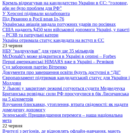
Кремль відреагував на кандидатство України в ЄС: “головне,
аби не було проблем для РФ”
У Херсоні підірвали колаборанта
Під Рязанню в Росії впав Іл-76
Українська авіація завдала потужних ударів по росіянах
США надають $450 млн військової допомоги Україні, у пакеті
– РСЗВ та патрульні катери
Україна отримала статус кандидата на вступ в ЄС
23 червня
НБУ “надрукував” для уряду ще 35 мільярдів
McDonald’s може відкритися в Україні в серпні – Forbes
Перші американські HIMARS вже в Україні – Резніков
Суд заборонив партію Вітренко
Документи про завершення освіти будуть доступні в “Дії”
Європарламент підтримав кандидатський статус для України і
Молдови
У Львові у закритому режимі готуються судити Медведчука
Британська розвідка: сили РФ просунулися в бік Лисичанська
на 5 кілометрів
Влучання блискавки, утоплення, втрата свідомості: як надати
домедичну допомогу
Зеленський: Пришвидшення перемоги – наша національна
мета
22 червня
Вчителі з регіонів, де відновлять офлайн-навчання, мають