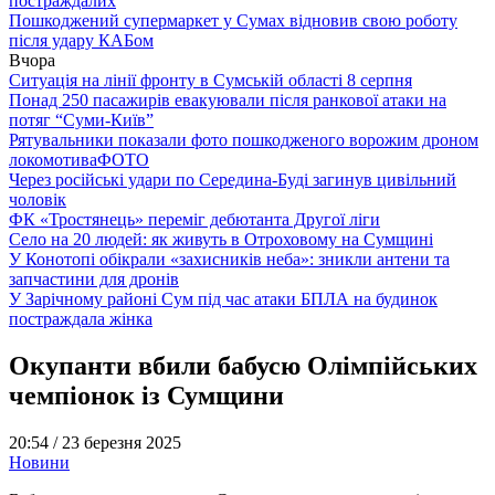
постраждалих
Пошкоджений супермаркет у Сумах відновив свою роботу
після удару КАБом
Вчора
Ситуація на лінії фронту в Сумській області 8 серпня
Понад 250 пасажирів евакуювали після ранкової атаки на
потяг “Суми-Київ”
Рятувальники показали фото пошкодженого ворожим дроном
локомотива
ФОТО
Через російські удари по Середина-Буді загинув цивільний
чоловік
ФК «Тростянець» переміг дебютанта Другої ліги
Село на 20 людей: як живуть в Отроховому на Сумщині
У Конотопі обікрали «захисників неба»: зникли антени та
запчастини для дронів
У Зарічному районі Сум під час атаки БПЛА на будинок
постраждала жінка
Окупанти вбили бабусю Олімпійських
чемпіонок із Сумщини
20:54 /
23 березня 2025
Новини