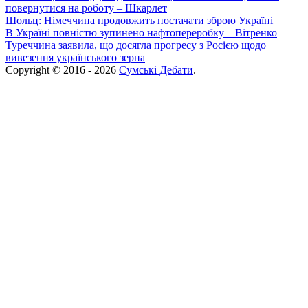
повернутися на роботу – Шкарлет
Шольц: Німеччина продовжить постачати зброю Україні
В Україні повністю зупинено нафтопереробку – Вітренко
Туреччина заявила, що досягла прогресу з Росією щодо
вивезення українського зерна
Copyright © 2016 - 2026
Сумські Дебати
.