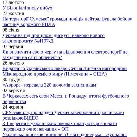
17 лютого
У Білопіллі знову вибух
27 жовтня
На території Сумської громади поліція нейтралізувала бойову
частину ворожого БПЛА
08 січня
Деревина під прицілом: дискусії навколо нового
законопроєкту №4197-Д
07 червня
Як визначити свою чергу на відключення електроенергії не
заходячи на сайт обленерго?
26 лютого
Видатного українського лікаря Сергія Лисенка нагородили
Міжнародною премією миру (Німеччина – США)
30 грудня
«Аврора» передала 220 шоломів захисникам
02 вересня
В Черкассах есть свои Месси и Роналду: итоги футбольного
первенства
24 червня
СБУ заявила, що нардеп Деркач завербований російською
розвідкою
ВІДЕО
З 1 вересня в українських школах планують розпочати
переважно очне навчання – ОП
Українські військові вийшли з Сєвєродонецька – журналіст