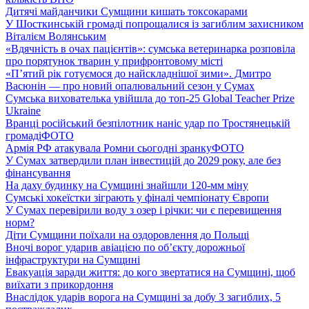
Дитячі майданчики Сумщини кишать токсокарами
У Шосткинській громаді попрощалися із загиблим захисником
Віталієм Волянським
«Вдячність в очах пацієнтів»: сумська ветеринарка розповіла
про порятунок тварин у прифронтовому місті
«П’ятий рік готуємося до найскладнішої зими». Дмитро
Васюнін — про новий опалювальний сезон у Сумах
Сумська вихователька увійшла до топ-25 Global Teacher Prize
Ukraine
Вранці російський безпілотник наніс удар по Тростянецькій
громаді
ФОТО
Армія РФ атакувала Ромни сьогодні зранку
ФОТО
У Сумах затвердили план інвестицій до 2029 року, але без
фінансування
На даху будинку на Сумщині знайшли 120-мм міну
Сумські хокеїстки зіграють у фіналі чемпіонату Європи
У Сумах перевірили воду з озер і річки: чи є перевищення
норм?
Діти Сумщини поїхали на оздоровлення до Польщі
Вночі ворог ударив авіацією по обʼєкту дорожньої
інфраструктури на Сумщині
Евакуація заради життя: до кого звертатися на Сумщині, щоб
виїхати з прикордоння
Внаслідок ударів ворога на Сумщині за добу 3 загиблих, 5