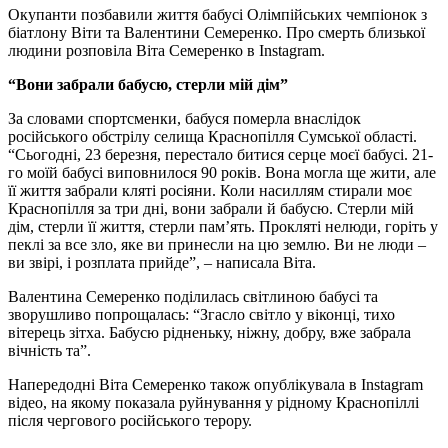
Окупанти позбавили життя бабусі Олімпійських чемпіонок з
біатлону Віти та Валентини Семеренко. Про смерть близької
людини розповіла Віта Семеренко в Instagram.
“Вони забрали бабусю, стерли мій дім”
За словами спортсменки, бабуся померла внаслідок
російського обстрілу селища Краснопілля Сумської області.
“Сьогодні, 23 березня, перестало битися серце моєї бабусі. 21-
го моїй бабусі виповнилося 90 років. Вона могла ще жити, але
її життя забрали кляті росіяни. Коли насиллям стирали моє
Краснопілля за три дні, вони забрали й бабусю. Стерли мій
дім, стерли її життя, стерли пам’ять. Прокляті нелюди, горіть у
пеклі за все зло, яке ви принесли на цю землю. Ви не люди –
ви звірі, і розплата прийде”, – написала Віта.
Валентина Семеренко поділилась світлиною бабусі та
зворушливо попрощалась: “Згасло світло у віконці, тихо
вітерець зітха. Бабусю рідненьку, ніжну, добру, вже забрала
вічність та”.
Напередодні Віта Семеренко також опублікувала в Instagram
відео, на якому показала руйнування у рідному Краснопіллі
після чергового російського терору.