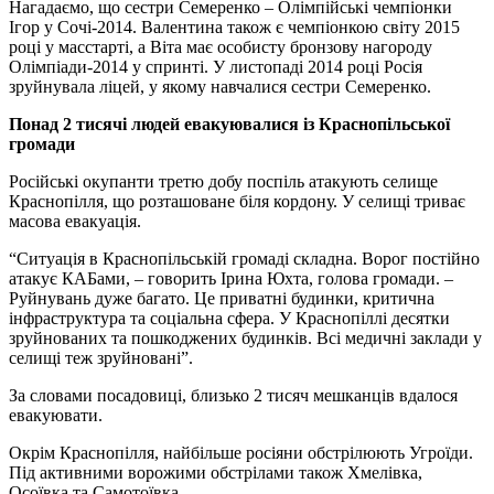
Нагадаємо, що сестри Семеренко – Олімпійські чемпіонки
Ігор у Сочі-2014. Валентина також є чемпіонкою світу 2015
році у масстарті, а Віта має особисту бронзову нагороду
Олімпіади-2014 у спринті. У листопаді 2014 році Росія
зруйнувала ліцей, у якому навчалися сестри Семеренко.
Понад 2 тисячі людей евакуювалися із Краснопільської
громади
Російські окупанти третю добу поспіль атакують селище
Краснопілля, що розташоване біля кордону. У селищі триває
масова евакуація.
“Ситуація в Краснопільській громаді складна. Ворог постійно
атакує КАБами, – говорить Ірина Юхта, голова громади. –
Руйнувань дуже багато. Це приватні будинки, критична
інфраструктура та соціальна сфера. У Краснопіллі десятки
зруйнованих та пошкоджених будинків. Всі медичні заклади у
селищі теж зруйновані”.
За словами посадовиці, близько 2 тисяч мешканців вдалося
евакуювати.
Окрім Краснопілля, найбільше росіяни обстрілюють Угроїди.
Під активними ворожими обстрілами також Хмелівка,
Осоївка та Самотоївка.