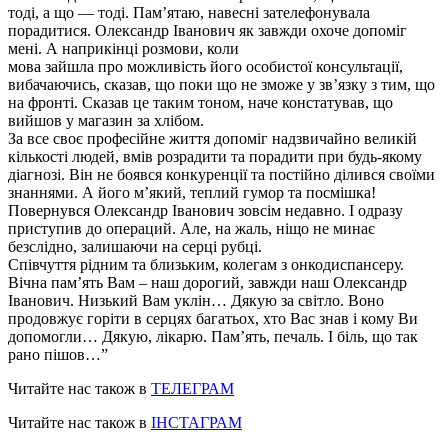
тодi, а що — тодi. Пам’ятаю, навесні зателефонувала
порадитися. Олександр Іванович як завжди охоче допоміг
мені. А наприкінці розмови, коли
мова зайшла про можливість його особистої консультації,
вибачаючись, сказав, що поки що не зможе у зв’язку з тим, що
на фронті. Сказав це таким тоном, наче констатував, що
вийшов у магазин за хлібом.
За все своє професійне життя допоміг надзвичайно великій
кількості людей, вмів розрадити та порадити при будь-якому
діагнозі. Вiн не боявся конкуренції та постійно ділився своїми
знаннями. А його м’який, теплий гумор та посмiшка!
Повернувся Олександр Іванович зовсім недавно. І одразу
приступив до операций. Але, на жаль, ніщо не минає
безслідно, залишаючи на серці рубці.
Співчуття рідним та близьким, колегам з онкодиспансеру.
Вічна пам’ять Вам – наш дорогий, завжди наш Олександр
Іванович. Низький Вам уклін… Дякую за світло. Воно
продовжує горіти в серцях багатьох, хто Вас знав і кому Ви
допомогли… Дякую, лікарю. Пам’ять, печаль. I біль, що так
рано пішов…”
Читайте нас також в
ТЕЛЕГРАМ
Читайте нас також в
ІНСТАГРАМ