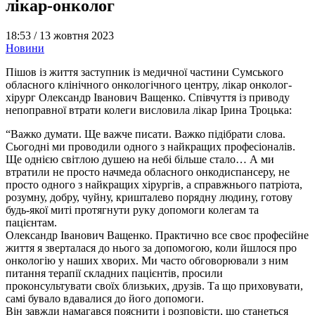
лікар-онколог
18:53 /
13 жовтня 2023
Новини
Пішов із життя заступник із медичної частини Сумського
обласного клінічного онкологічного центру, лікар онколог-
хірург Олександр Іванович Ващенко. Співчуття із приводу
непоправної втрати колеги висловила лікар Ірина Троцька:
“Важко думати. Ще важче писати. Важко підібрати слова.
Сьогодні ми проводили одного з найкращих професіоналів.
Ще однією свiтлою душею на небі більше стало… А ми
втратили не просто начмеда обласного онкодиспансеру, не
просто одного з найкращих хірургів, а справжнього патрiота,
розумну, добру, чуйну, кришталево порядну людину, готову
будь-якої миті протягнути руку допомоги колегам та
пацiєнтам.
Олександр Іванович Ващенко. Практично все своє професійне
життя я зверталася до нього за допомогою, коли йшлося про
онкологію у наших хворих. Ми часто обговорювали з ним
питання терапiї складних пацієнтів, просили
проконсультувати своїх близьких, друзів. Та що приховувати,
самі бувало вдавалися до його допомоги.
Він завжди намагався пояснити і розповісти, що станеться