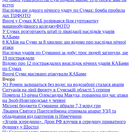
вступ
Наслідки ще одного нічного удару по Сумах: бомба пробила
дах ТЦ
ФОТО
Вночі у Сумах КАБ розірвався біля гуртожитку
машинобудівного коледжу
ФОТО
У Сумах розгортають штаб із ліквідації наслідків ударів
КАБами
8 КАБів на Суми за 8 хвилин: що відомо про наслідки нічної
атаки
Наслідки ударів по Сумщині за добу: троє людей загинули, ще
19 постраждали
Відомо про 12 постраждалих внаслідок нічних ударів КАБами
по Сумах
Вночі Суми масовано атакували КАБами
Вчора
Усі Ромни залишаться без води: на водозаборі сталася аварія
Ситуація на лінії фронту в Сумській області 5 серпня
Померла 13-річна Олександра Макуха, поранена під час атаки
на Зноб-Новгородське у червні
Місцеві бюджети Сумщини зібрали 7,3 млрд грн
Лікарня Святого Пантелеймона отримала апарат УЗД та
обладнання від партнерів із Німеччини
«Згорів зсередини». Дрон РФ влучив в середину приватного
будинку у Шостці