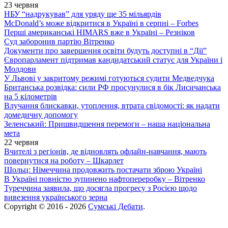
23 червня
НБУ “надрукував” для уряду ще 35 мільярдів
McDonald’s може відкритися в Україні в серпні – Forbes
Перші американські HIMARS вже в Україні – Резніков
Суд заборонив партію Вітренко
Документи про завершення освіти будуть доступні в “Дії”
Європарламент підтримав кандидатський статус для України і
Молдови
У Львові у закритому режимі готуються судити Медведчука
Британська розвідка: сили РФ просунулися в бік Лисичанська
на 5 кілометрів
Влучання блискавки, утоплення, втрата свідомості: як надати
домедичну допомогу
Зеленський: Пришвидшення перемоги – наша національна
мета
22 червня
Вчителі з регіонів, де відновлять офлайн-навчання, мають
повернутися на роботу – Шкарлет
Шольц: Німеччина продовжить постачати зброю Україні
В Україні повністю зупинено нафтопереробку – Вітренко
Туреччина заявила, що досягла прогресу з Росією щодо
вивезення українського зерна
Copyright © 2016 - 2026
Сумські Дебати
.