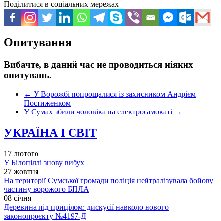
Поділитися в соціальних мережах
Опитування
Вибачте, в даний час не проводиться ніяких
опитувань.
←
У Ворожбі попрощалися із захисником Андрієм
Постиженком
У Сумах збили чоловіка на електросамокаті
→
УКРАЇНА І СВІТ
17 лютого
У Білопіллі знову вибух
27 жовтня
На території Сумської громади поліція нейтралізувала бойову
частину ворожого БПЛА
08 січня
Деревина під прицілом: дискусії навколо нового
законопроєкту №4197-Д