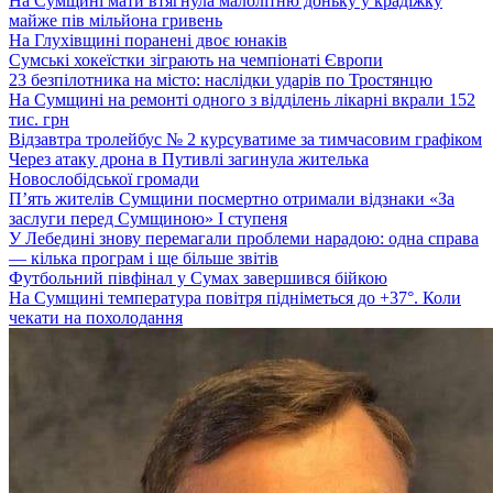
На Сумщині мати втягнула малолітню доньку у крадіжку
майже пів мільйона гривень
На Глухівщині поранені двоє юнаків
Сумські хокеїстки зіграють на чемпіонаті Європи
23 безпілотника на місто: наслідки ударів по Тростянцю
На Сумщині на ремонті одного з відділень лікарні вкрали 152
тис. грн
Відзавтра тролейбус № 2 курсуватиме за тимчасовим графіком
Через атаку дрона в Путивлі загинула жителька
Новослобідської громади
П’ять жителів Сумщини посмертно отримали відзнаки «За
заслуги перед Сумщиною» І ступеня
У Лебедині знову перемагали проблеми нарадою: одна справа
— кілька програм і ще більше звітів
Футбольний півфінал у Сумах завершився бійкою
На Сумщині температура повітря підніметься до +37°. Коли
чекати на похолодання