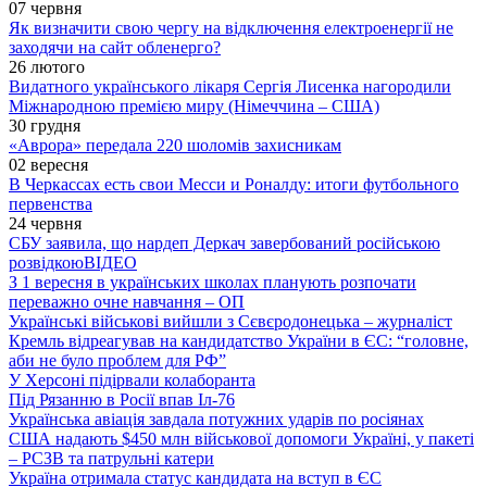
07 червня
Як визначити свою чергу на відключення електроенергії не
заходячи на сайт обленерго?
26 лютого
Видатного українського лікаря Сергія Лисенка нагородили
Міжнародною премією миру (Німеччина – США)
30 грудня
«Аврора» передала 220 шоломів захисникам
02 вересня
В Черкассах есть свои Месси и Роналду: итоги футбольного
первенства
24 червня
СБУ заявила, що нардеп Деркач завербований російською
розвідкою
ВІДЕО
З 1 вересня в українських школах планують розпочати
переважно очне навчання – ОП
Українські військові вийшли з Сєвєродонецька – журналіст
Кремль відреагував на кандидатство України в ЄС: “головне,
аби не було проблем для РФ”
У Херсоні підірвали колаборанта
Під Рязанню в Росії впав Іл-76
Українська авіація завдала потужних ударів по росіянах
США надають $450 млн військової допомоги Україні, у пакеті
– РСЗВ та патрульні катери
Україна отримала статус кандидата на вступ в ЄС