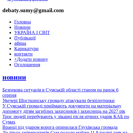
debaty.sumy@gmail.com
Головна
Новини
УКРАЇНА І СВІТ
Публікації
афіша
Карикатури
контакти
+
Додати новину
Оголошення
новини
Безпекова ситуація в Сумській області станом на ранок 6
серпня
Увечері Шосткинську громаду атакували безпілотники
У Сумській громаді приймають документи на матеріальну
допомогу дітям загиблих захисників і захисниць на 2027 рік
Троє людей перебувають у лікарні після нічних ударів КАБ по
Сумах
Вранці під ударом ворога опинилася Глухівська громада
До трьох університетів Сум подали майже 11,8 тисячі заяв на