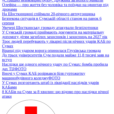
«Страшно неймовірно було». Дружина загиблого Миколи
Олефіра — про життя без чоловіка та поїздки на цвинтар під
дронами
На Шосткинщині спіймали 20-річного автоугонщика
Безпекова ситуація в Сумській області станом на ранок 6
серпня
Увечері Шосткинську громаду атакували безпілотники
У Сумській громаді приймають документи на матеріальну
допомогу дітям загиблих захисників і захисниць на 2027 рік
Троє людей перебувають у лікарні після нічних ударів КАБ по
Сумах
Вранці під ударом ворога опинилася Глухівська громада
До трьох університетів Сум подали майже 11,8 тисячі заяв на
вступ
Наслідки ще одного нічного удару по Сумах: бомба пробила
дах ТЦ
ФОТО
Вночі у Сумах КАБ розірвався біля гуртожитку
машинобудівного коледжу
ФОТО
У Сумах розгортають штаб із ліквідації наслідків ударів
КАБами
8 КАБів на Суми за 8 хвилин: що відомо про наслідки нічної
атаки