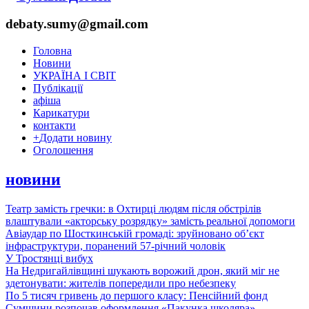
debaty.sumy@gmail.com
Головна
Новини
УКРАЇНА І СВІТ
Публікації
афіша
Карикатури
контакти
+
Додати новину
Оголошення
новини
Театр замість гречки: в Охтирці людям після обстрілів
влаштували «акторську розрядку» замість реальної допомоги
Авіаудар по Шосткинській громаді: зруйновано об’єкт
інфраструктури, поранений 57-річний чоловік
У Тростянці вибух
На Недригайлівщині шукають ворожий дрон, який міг не
здетонувати: жителів попередили про небезпеку
По 5 тисяч гривень до першого класу: Пенсійний фонд
Сумщини розпочав оформлення «Пакунка школяра»