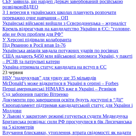
СБУ заявила, що нардеп Деркач завербований російською
розвідкою
ВІДЕО
З 1 вересня в українських школах планують розпочати
переважно очне навчання – ОП
Українські військові вийшли з Сєвєродонецька – журналіст
Кремль відреагував на кандидатство України в ЄС: “головне,
аби не було проблем для РФ”
У Херсоні підірвали колаборанта
Під Рязанню в Росії впав Іл-76
Українська авіація завдала потужних ударів по росіянах
США надають $450 млн військової допомоги Україні, у пакеті
– РСЗВ та патрульні катери
Україна отримала статус кандидата на вступ в ЄС
23 червня
НБУ “надрукував” для уряду ще 35 мільярдів
McDonald’s може відкритися в Україні в серпні – Forbes
Перші американські HIMARS вже в Україні – Резніков
Суд заборонив партію Вітренко
Документи про завершення освіти будуть доступні в “Дії”
Європарламент підтримав кандидатський статус для України і
Молдови
У Львові у закритому режимі готуються судити Медведчука
Британська розвідка: сили РФ просунулися в бік Лисичанська
на 5 кілометрів
Влучання блискавки, утоплення, втрата свідомості: як надати