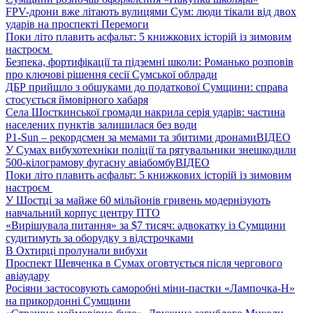
FPV-дрони вже літають вулицями Сум: люди тікали від двох
ударів на проспекті Перемоги
Поки літо плавить асфальт: 5 книжкових історій із зимовим
настроєм
Безпека, фортифікації та підземні школи: Романько розповів
про ключові рішення сесії Сумської облради
ДБР прийшло з обшуками до податкової Сумщини: справа
стосується ймовірного хабаря
Села Шосткинської громади накрила серія ударів: частина
населених пунктів залишилася без води
P1-Sun – рекордсмен за мемами та збитими дронами
ВІДЕО
У Сумах вибухотехніки поліції та рятувальники знешкодили
500-кілограмову фугасну авіабомбу
ВІДЕО
Поки літо плавить асфальт: 5 книжкових історій із зимовим
настроєм
У Шостці за майже 60 мільйонів гривень модернізують
навчальний корпус центру ПТО
«Вирішувала питання» за $7 тисяч: адвокатку із Сумщини
судитимуть за оборудку з відстрочками
В Охтирці пролунали вибухи
Проспект Шевченка в Сумах оговтується після чергового
авіаудару
Росіяни застосовують саморобні міни-пастки «Лампочка-Н»
на прикордонні Сумщини