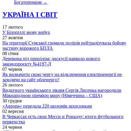
Богатеренком
→
УКРАЇНА І СВІТ
17 лютого
У Білопіллі знову вибух
27 жовтня
На території Сумської громади поліція нейтралізувала бойову
частину ворожого БПЛА
08 січня
Деревина під прицілом: дискусії навколо нового
законопроєкту №4197-Д
07 червня
Як визначити свою чергу на відключення електроенергії не
заходячи на сайт обленерго?
26 лютого
Видатного українського лікаря Сергія Лисенка нагородили
Міжнародною премією миру (Німеччина – США)
30 грудня
«Аврора» передала 220 шоломів захисникам
02 вересня
В Черкассах есть свои Месси и Роналду: итоги футбольного
первенства
24 червня