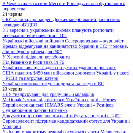
В Черкассах есть свои Месси и Роналду: итоги футбольного
первенства
24 червня
СБУ заявила, що нардеп Деркач завербований російською
розвідкою
ВІДЕО
З 1 вересня в українських школах планують розпочати
переважно очне навчання – ОП
Українські військові вийшли з Сєвєродонецька – журналіст
Кремль відреагував на кандидатство України в ЄС: “головне,
аби не було проблем для РФ”
У Херсоні підірвали колаборанта
Під Рязанню в Росії впав Іл-76
Українська авіація завдала потужних ударів по росіянах
США надають $450 млн військової допомоги Україні, у пакеті
– РСЗВ та патрульні катери
Україна отримала статус кандидата на вступ в ЄС
23 червня
НБУ “надрукував” для уряду ще 35 мільярдів
McDonald’s може відкритися в Україні в серпні – Forbes
Перші американські HIMARS вже в Україні – Резніков
Суд заборонив партію Вітренко
Документи про завершення освіти будуть доступні в “Дії”
Європарламент підтримав кандидатський статус для України і
Молдови
У Львові у закритому режимі готуються судити Медведчука