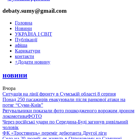
debaty.sumy@gmail.com
Головна
Новини
УКРАЇНА І СВІТ
Публікації
афіша
Карикатури
контакти
+
Додати новину
новини
Вчора
Ситуація на лінії фронту в Сумській області 8 серпня
Понад 250 пасажирів евакуювали після ранкової атаки на
потяг “Суми-Київ”
Рятувальники показали фото пошкодженого ворожим дроном
локомотива
ФОТО
Через російські удари по Середина-Буді загинув цивільний
чоловік
ФК «Тростянець» переміг дебютанта Другої ліги
Село на 20 людей: як живуть в Отроховому на Сумщині