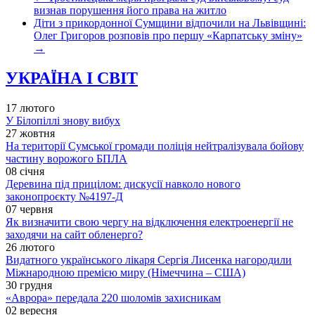
визнав порушення його права на житло
Діти з прикордонної Сумщини відпочили на Львівщині:
Олег Григоров розповів про першу «Карпатську зміну»
→
УКРАЇНА І СВІТ
17 лютого
У Білопіллі знову вибух
27 жовтня
На території Сумської громади поліція нейтралізувала бойову
частину ворожого БПЛА
08 січня
Деревина під прицілом: дискусії навколо нового
законопроєкту №4197-Д
07 червня
Як визначити свою чергу на відключення електроенергії не
заходячи на сайт обленерго?
26 лютого
Видатного українського лікаря Сергія Лисенка нагородили
Міжнародною премією миру (Німеччина – США)
30 грудня
«Аврора» передала 220 шоломів захисникам
02 вересня