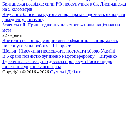
Британська розвідка: сили РФ просунулися в бік Лисичанська
на 5 кілометрів
Влучання блискавки, утоплення, втрата свідомості: як надати
домедичну допомогу
Зеленський: Пришвидшення перемоги – наша національна
мета
22 червня
Вчителі з регіонів, де відновлять офлайн-навчання, мають
повернутися на роботу – Шкарлет
Шольц: Німеччина продовжить постачати зброю Україні
В Україні повністю зупинено нафтопереробку – Вітренко
Туреччина заявила, що досягла прогресу з Росією щодо
вивезення українського зерна
Copyright © 2016 - 2026
Сумські Дебати
.