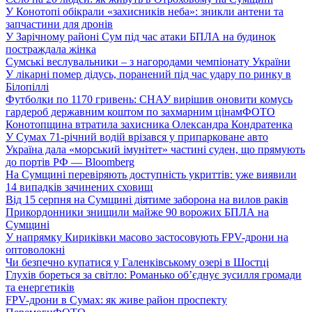
У Конотопі обікрали «захисників неба»: зникли антени та
запчастини для дронів
У Зарічному районі Сум під час атаки БПЛА на будинок
постраждала жінка
Сумські веслувальники – з нагородами чемпіонату України
У лікарні помер дідусь, поранений під час удару по ринку в
Білопіллі
Футболки по 1170 гривень: СНАУ вирішив оновити комусь
гардероб державним коштом по захмарним цінам
ФОТО
Конотопщина втратила захисника Олександра Кондратенка
У Сумах 71-річний водій врізався у припарковане авто
Україна дала «морський імунітет» частині суден, що прямують
до портів РФ — Bloomberg
На Сумщині перевіряють доступність укриттів: уже виявили
14 випадків зачинених сховищ
Від 15 серпня на Сумщині діятиме заборона на вилов раків
Прикордонники знищили майже 90 ворожих БПЛА на
Сумщині
У напрямку Кириківки масово застосовують FPV-дрони на
оптоволокні
Чи безпечно купатися у Галенківському озері в Шостці
Глухів бореться за світло: Романько об’єднує зусилля громади
та енергетиків
FPV-дрони в Сумах: як живе район проспекту