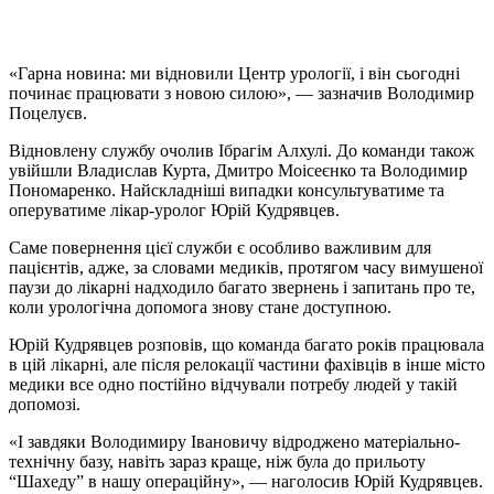
«Гарна новина: ми відновили Центр урології, і він сьогодні
починає працювати з новою силою», — зазначив Володимир
Поцелуєв.
Відновлену службу очолив Ібрагім Алхулі. До команди також
увійшли Владислав Курта, Дмитро Моісеєнко та Володимир
Пономаренко. Найскладніші випадки консультуватиме та
оперуватиме лікар-уролог Юрій Кудрявцев.
Саме повернення цієї служби є особливо важливим для
пацієнтів, адже, за словами медиків, протягом часу вимушеної
паузи до лікарні надходило багато звернень і запитань про те,
коли урологічна допомога знову стане доступною.
Юрій Кудрявцев розповів, що команда багато років працювала
в цій лікарні, але після релокації частини фахівців в інше місто
медики все одно постійно відчували потребу людей у такій
допомозі.
«І завдяки Володимиру Івановичу відроджено матеріально-
технічну базу, навіть зараз краще, ніж була до прильоту
“Шахеду” в нашу операційну», — наголосив Юрій Кудрявцев.