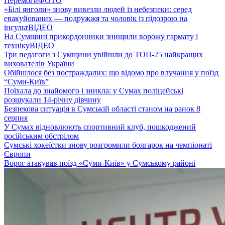
Перемоги
ФОТО
«Білі янголи» знову вивезли людей із небезпеки: серед
евакуйованих — подружжя та чоловік із підозрою на
інсульт
ВІДЕО
На Сумщині прикордонники знищили ворожу гармату і
техніку
ВІДЕО
Три педагоги з Сумщини увійшли до ТОП-25 найкращих
вихователів України
Обійшлося без постраждалих: що відомо про влучання у поїзд
“Суми-Київ”
Поїхала до знайомого і зникла: у Сумах поліцейські
розшукали 14-річну дівчину
Безпекова ситуація в Сумській області станом на ранок 8
серпня
У Сумах відновлюють спортивний клуб, пошкоджений
російським обстрілом
Сумські хокеїстки знову розгромили болгарок на чемпіонаті
Європи
Ворог атакував поїзд «Суми-Київ» у Сумському районі