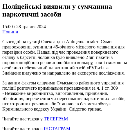
Поліцейські виявили у сумчанина
наркотичні засоби
15:00 /
28 травня 2024
Новини
Сьогодні на вулиці Олександра Аніщенка в місті Суми
правоохоронці зупинили 45-річного місцевого мешканця для
перевірки особи. Надалі під час проведення поверхневого
огляду в барсетці чоловіка було виявлено 2 зіп-пакети з
порошкоподібною речовиною білого кольору, зовні схожою на
особливо небезпечний наркотичний засіб «PVP-сіль».
Знайдене вилучено та направлено на експертне дослідження.
За даним фактом слідчими Сумського районного управління
поліції розпочато кримінальне провадження за ч. 1 ст. 309
«Незаконне виробництво, виготовлення, придбання,
зберігання, перевезення чи пересилання наркотичних засобів,
психотропних речовин або їх аналогів без мети збуту»
Кримінального кодексу України. Слідство триває.
Читайте нас також у
ТЕЛЕГРАМ
Читайте нас також в
ІНСТАГРАМ