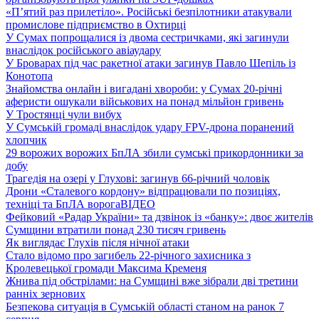
«П’ятий раз прилетіло». Російські безпілотники атакували
промислове підприємство в Охтирці
У Сумах попрощалися із двома сестричками, які загинули
внаслідок російського авіаудару
У Броварах під час ракетної атаки загинув Павло Шепіль із
Конотопа
Знайомства онлайн і вигадані хвороби: у Сумах 20-річні
аферисти ошукали військових на понад мільйон гривень
У Тростянці чули вибух
У Сумській громаді внаслідок удару FPV-дрона поранений
хлопчик
29 ворожих ворожих БпЛА збили сумські прикордонники за
добу
Трагедія на озері у Глухові: загинув 66-річний чоловік
Дрони «Сталевого кордону» відпрацювали по позиціях,
техніці та БпЛА ворога
ВІДЕО
Фейковий «Радар України» та дзвінок із «банку»: двоє жителів
Сумщини втратили понад 230 тисяч гривень
Як виглядає Глухів після нічної атаки
Стало відомо про загибель 22-річного захисника з
Кролевецької громади Максима Кременя
Жнива під обстрілами: на Сумщині вже зібрали дві третини
ранніх зернових
Безпекова ситуація в Сумській області станом на ранок 7