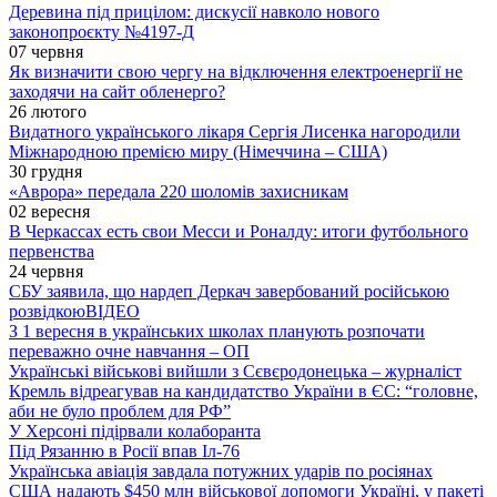
Деревина під прицілом: дискусії навколо нового
законопроєкту №4197-Д
07 червня
Як визначити свою чергу на відключення електроенергії не
заходячи на сайт обленерго?
26 лютого
Видатного українського лікаря Сергія Лисенка нагородили
Міжнародною премією миру (Німеччина – США)
30 грудня
«Аврора» передала 220 шоломів захисникам
02 вересня
В Черкассах есть свои Месси и Роналду: итоги футбольного
первенства
24 червня
СБУ заявила, що нардеп Деркач завербований російською
розвідкою
ВІДЕО
З 1 вересня в українських школах планують розпочати
переважно очне навчання – ОП
Українські військові вийшли з Сєвєродонецька – журналіст
Кремль відреагував на кандидатство України в ЄС: “головне,
аби не було проблем для РФ”
У Херсоні підірвали колаборанта
Під Рязанню в Росії впав Іл-76
Українська авіація завдала потужних ударів по росіянах
США надають $450 млн військової допомоги Україні, у пакеті