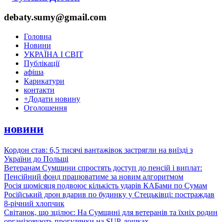
debaty.sumy@gmail.com
Головна
Новини
УКРАЇНА І СВІТ
Публікації
афіша
Карикатури
контакти
+
Додати новину
Оголошення
новини
Кордон став: 6,5 тисячі вантажівок застрягли на виїзді з
України до Польщі
Ветеранам Сумщини спростять доступ до пенсій і виплат:
Пенсійний фонд працюватиме за новим алгоритмом
Росія щомісяця подвоює кількість ударів КАБами по Сумам
Російський дрон вдарив по будинку у Стецьківці: постраждав
8-річний хлопчик
Світанок, що зцілює: На Сумщині для ветеранів та їхніх родин
організовують прогулянки на SUP-дошках