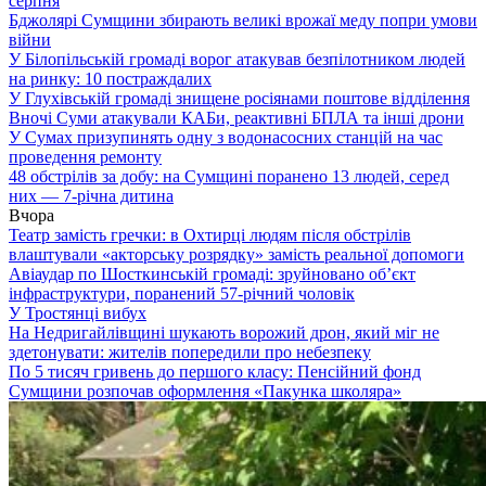
серпня
Бджолярі Сумщини збирають великі врожаї меду попри умови
війни
У Білопільській громаді ворог атакував безпілотником людей
на ринку: 10 постраждалих
У Глухівській громаді знищене росіянами поштове відділення
Вночі Суми атакували КАБи, реактивні БПЛА та інші дрони
У Сумах призупинять одну з водонасосних станцій на час
проведення ремонту
48 обстрілів за добу: на Сумщині поранено 13 людей, серед
них — 7-річна дитина
Вчора
Театр замість гречки: в Охтирці людям після обстрілів
влаштували «акторську розрядку» замість реальної допомоги
Авіаудар по Шосткинській громаді: зруйновано об’єкт
інфраструктури, поранений 57-річний чоловік
У Тростянці вибух
На Недригайлівщині шукають ворожий дрон, який міг не
здетонувати: жителів попередили про небезпеку
По 5 тисяч гривень до першого класу: Пенсійний фонд
Сумщини розпочав оформлення «Пакунка школяра»