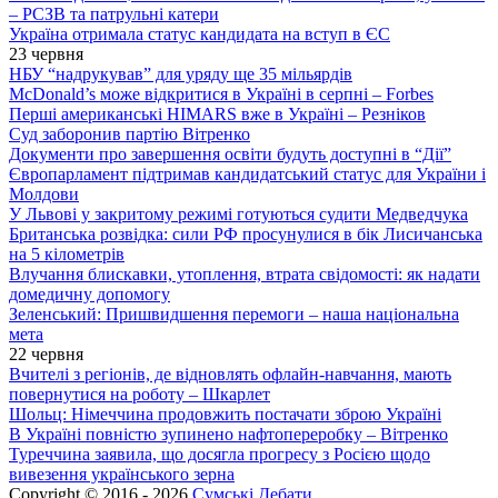
– РСЗВ та патрульні катери
Україна отримала статус кандидата на вступ в ЄС
23 червня
НБУ “надрукував” для уряду ще 35 мільярдів
McDonald’s може відкритися в Україні в серпні – Forbes
Перші американські HIMARS вже в Україні – Резніков
Суд заборонив партію Вітренко
Документи про завершення освіти будуть доступні в “Дії”
Європарламент підтримав кандидатський статус для України і
Молдови
У Львові у закритому режимі готуються судити Медведчука
Британська розвідка: сили РФ просунулися в бік Лисичанська
на 5 кілометрів
Влучання блискавки, утоплення, втрата свідомості: як надати
домедичну допомогу
Зеленський: Пришвидшення перемоги – наша національна
мета
22 червня
Вчителі з регіонів, де відновлять офлайн-навчання, мають
повернутися на роботу – Шкарлет
Шольц: Німеччина продовжить постачати зброю Україні
В Україні повністю зупинено нафтопереробку – Вітренко
Туреччина заявила, що досягла прогресу з Росією щодо
вивезення українського зерна
Copyright © 2016 - 2026
Сумські Дебати
.