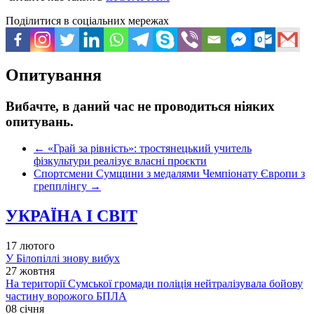
Поділитися в соціальних мережах
Опитування
Вибачте, в даний час не проводиться ніяких
опитувань.
←
«Грай за рівність»: тростянецький учитель
фізкультури реалізує власні проєкти
Спортсмени Сумщини з медалями Чемпіонату Європи з
грепплінгу
→
УКРАЇНА І СВІТ
17 лютого
У Білопіллі знову вибух
27 жовтня
На території Сумської громади поліція нейтралізувала бойову
частину ворожого БПЛА
08 січня