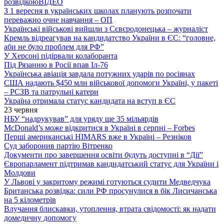
розвідкою
ВІДЕО
З 1 вересня в українських школах планують розпочати
переважно очне навчання – ОП
Українські військові вийшли з Сєвєродонецька – журналіст
Кремль відреагував на кандидатство України в ЄС: “головне,
аби не було проблем для РФ”
У Херсоні підірвали колаборанта
Під Рязанню в Росії впав Іл-76
Українська авіація завдала потужних ударів по росіянах
США надають $450 млн військової допомоги Україні, у пакеті
– РСЗВ та патрульні катери
Україна отримала статус кандидата на вступ в ЄС
23 червня
НБУ “надрукував” для уряду ще 35 мільярдів
McDonald’s може відкритися в Україні в серпні – Forbes
Перші американські HIMARS вже в Україні – Резніков
Суд заборонив партію Вітренко
Документи про завершення освіти будуть доступні в “Дії”
Європарламент підтримав кандидатський статус для України і
Молдови
У Львові у закритому режимі готуються судити Медведчука
Британська розвідка: сили РФ просунулися в бік Лисичанська
на 5 кілометрів
Влучання блискавки, утоплення, втрата свідомості: як надати
домедичну допомогу