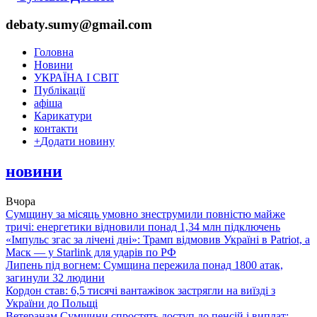
debaty.sumy@gmail.com
Головна
Новини
УКРАЇНА І СВІТ
Публікації
афіша
Карикатури
контакти
+
Додати новину
новини
Вчора
Сумщину за місяць умовно знеструмили повністю майже
тричі: енергетики відновили понад 1,34 млн підключень
«Імпульс згас за лічені дні»: Трамп відмовив Україні в Patriot, а
Маск — у Starlink для ударів по РФ
Липень під вогнем: Сумщина пережила понад 1800 атак,
загинули 32 людини
Кордон став: 6,5 тисячі вантажівок застрягли на виїзді з
України до Польщі
Ветеранам Сумщини спростять доступ до пенсій і виплат: