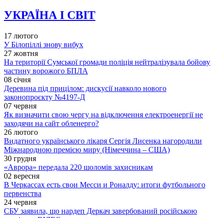
УКРАЇНА І СВІТ
17 лютого
У Білопіллі знову вибух
27 жовтня
На території Сумської громади поліція нейтралізувала бойову
частину ворожого БПЛА
08 січня
Деревина під прицілом: дискусії навколо нового
законопроєкту №4197-Д
07 червня
Як визначити свою чергу на відключення електроенергії не
заходячи на сайт обленерго?
26 лютого
Видатного українського лікаря Сергія Лисенка нагородили
Міжнародною премією миру (Німеччина – США)
30 грудня
«Аврора» передала 220 шоломів захисникам
02 вересня
В Черкассах есть свои Месси и Роналду: итоги футбольного
первенства
24 червня
СБУ заявила, що нардеп Деркач завербований російською