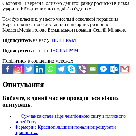
Сьогодні, 3 вересня, близько девʼятої ранку російські війська
ударили FPV-дроном по подвірʼю будинку.
Там був власник, у нього чисельні осколкові поранення.
Наразі швидка його доставила в лікарню, розповів
Кордон.Медіа голова Есманьської громади Сергій Мінаков.
Підписуйтесь
на нас у
ТЕЛЕГРАМ
Підписуйтесь
на нас в
ІНСТАГРАМ
Поділитися в соціальних мережах
Опитування
Вибачте, в даний час не проводиться ніяких
опитувань.
←
Сумчанка стала віце-чемпіонкою світу з пляжного
волейболу
Фермери з Краснопільщини почали вирощувати
прянощі
→