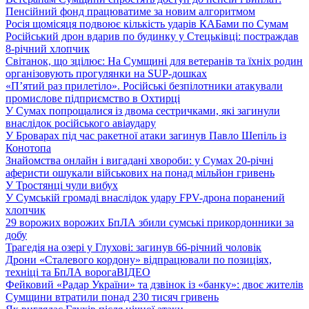
Пенсійний фонд працюватиме за новим алгоритмом
Росія щомісяця подвоює кількість ударів КАБами по Сумам
Російський дрон вдарив по будинку у Стецьківці: постраждав
8-річний хлопчик
Світанок, що зцілює: На Сумщині для ветеранів та їхніх родин
організовують прогулянки на SUP-дошках
«П’ятий раз прилетіло». Російські безпілотники атакували
промислове підприємство в Охтирці
У Сумах попрощалися із двома сестричками, які загинули
внаслідок російського авіаудару
У Броварах під час ракетної атаки загинув Павло Шепіль із
Конотопа
Знайомства онлайн і вигадані хвороби: у Сумах 20-річні
аферисти ошукали військових на понад мільйон гривень
У Тростянці чули вибух
У Сумській громаді внаслідок удару FPV-дрона поранений
хлопчик
29 ворожих ворожих БпЛА збили сумські прикордонники за
добу
Трагедія на озері у Глухові: загинув 66-річний чоловік
Дрони «Сталевого кордону» відпрацювали по позиціях,
техніці та БпЛА ворога
ВІДЕО
Фейковий «Радар України» та дзвінок із «банку»: двоє жителів
Сумщини втратили понад 230 тисяч гривень