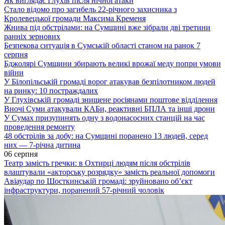
Як виглядає Глухів після нічної атаки
Стало відомо про загибель 22-річного захисника з
Кролевецької громади Максима Кременя
Жнива під обстрілами: на Сумщині вже зібрали дві третини
ранніх зернових
Безпекова ситуація в Сумській області станом на ранок 7
серпня
Бджолярі Сумщини збирають великі врожаї меду попри умови
війни
У Білопільській громаді ворог атакував безпілотником людей
на ринку: 10 постраждалих
У Глухівській громаді знищене росіянами поштове відділення
Вночі Суми атакували КАБи, реактивні БПЛА та інші дрони
У Сумах призупинять одну з водонасосних станцій на час
проведення ремонту
48 обстрілів за добу: на Сумщині поранено 13 людей, серед
них — 7-річна дитина
06 серпня
Театр замість гречки: в Охтирці людям після обстрілів
влаштували «акторську розрядку» замість реальної допомоги
Авіаудар по Шосткинській громаді: зруйновано об’єкт
інфраструктури, поранений 57-річний чоловік