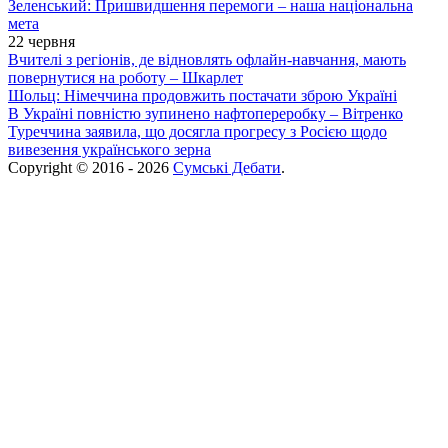
Зеленський: Пришвидшення перемоги – наша національна
мета
22 червня
Вчителі з регіонів, де відновлять офлайн-навчання, мають
повернутися на роботу – Шкарлет
Шольц: Німеччина продовжить постачати зброю Україні
В Україні повністю зупинено нафтопереробку – Вітренко
Туреччина заявила, що досягла прогресу з Росією щодо
вивезення українського зерна
Copyright © 2016 - 2026
Сумські Дебати
.